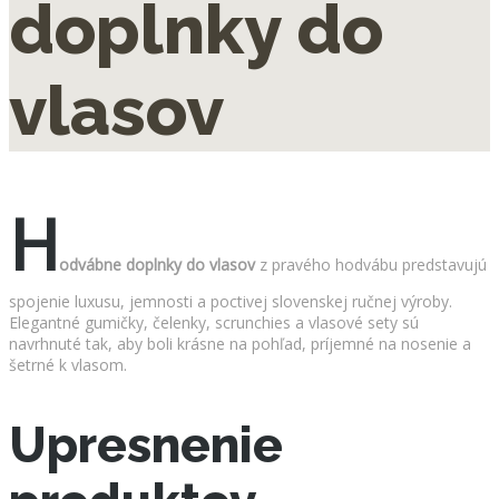
doplnky do
vlasov
H
odvábne doplnky do vlasov
z pravého hodvábu predstavujú
spojenie luxusu, jemnosti a poctivej slovenskej ručnej výroby.
Elegantné gumičky, čelenky, scrunchies a vlasové sety sú
navrhnuté tak, aby boli krásne na pohľad, príjemné na nosenie a
šetrné k vlasom.
Upresnenie