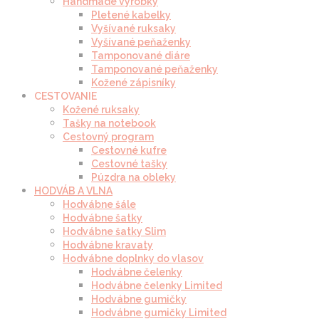
Handmade výrobky
Pletené kabelky
Vyšívané ruksaky
Vyšívané peňaženky
Tamponované diáre
Tamponované peňaženky
Kožené zápisníky
CESTOVANIE
Kožené ruksaky
Tašky na notebook
Cestovný program
Cestovné kufre
Cestovné tašky
Púzdra na obleky
HODVÁB A VLNA
Hodvábne šále
Hodvábne šatky
Hodvábne šatky Slim
Hodvábne kravaty
Hodvábne doplnky do vlasov
Hodvábne čelenky
Hodvábne čelenky Limited
Hodvábne gumičky
Hodvábne gumičky Limited