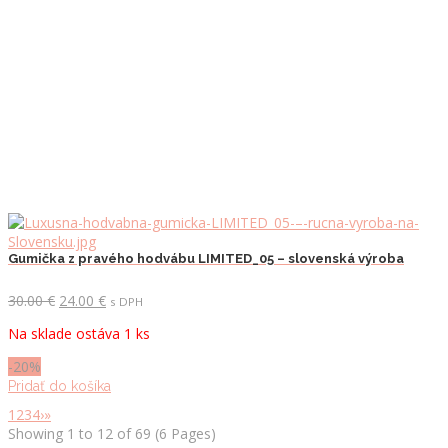
Gumička z pravého hodvábu LIMITED_05 – slovenská výroba
Pôvodná
Aktuálna
30.00
€
24.00
€
s DPH
cena
cena
Na sklade ostáva 1 ks
bola:
je:
30.00 €.
24.00 €.
-20%
Pridať do košíka
1
2
3
4
›
»
Showing 1 to 12 of 69 (6 Pages)