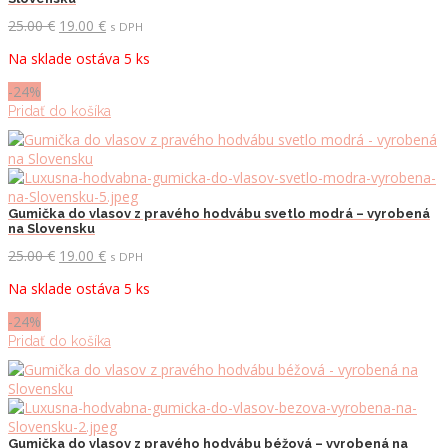
Pôvodná
Aktuálna
25.00
€
19.00
€
s DPH
cena
cena
Na sklade ostáva 5 ks
bola:
je:
25.00 €.
19.00 €.
-24%
Pridať do košíka
Gumička do vlasov z pravého hodvábu svetlo modrá – vyrobená
na Slovensku
Pôvodná
Aktuálna
25.00
€
19.00
€
s DPH
cena
cena
Na sklade ostáva 5 ks
bola:
je:
25.00 €.
19.00 €.
-24%
Pridať do košíka
Gumička do vlasov z pravého hodvábu béžová – vyrobená na