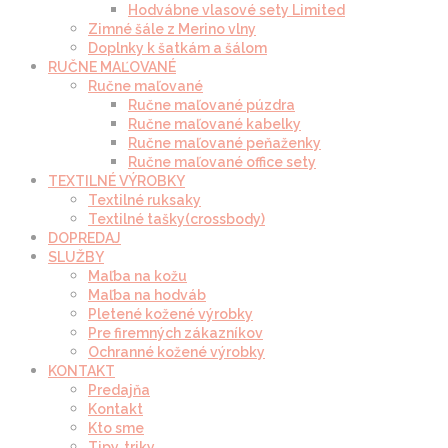
Hodvábne vlasové sety Limited
Zimné šále z Merino vlny
Doplnky k šatkám a šálom
RUČNE MAĽOVANÉ
Ručne maľované
Ručne maľované púzdra
Ručne maľované kabelky
Ručne maľované peňaženky
Ručne maľované office sety
TEXTILNÉ VÝROBKY
Textilné ruksaky
Textilné tašky(crossbody)
DOPREDAJ
SLUŽBY
Maľba na kožu
Maľba na hodváb
Pletené kožené výrobky
Pre firemných zákazníkov
Ochranné kožené výrobky
KONTAKT
Predajňa
Kontakt
Kto sme
Tipy, triky