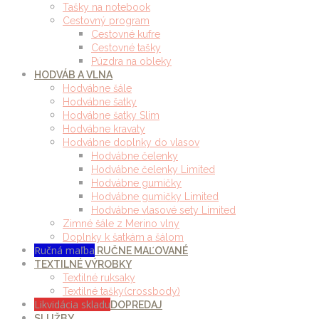
Tašky na notebook
Cestovný program
Cestovné kufre
Cestovné tašky
Púzdra na obleky
HODVÁB A VLNA
Hodvábne šále
Hodvábne šatky
Hodvábne šatky Slim
Hodvábne kravaty
Hodvábne doplnky do vlasov
Hodvábne čelenky
Hodvábne čelenky Limited
Hodvábne gumičky
Hodvábne gumičky Limited
Hodvábne vlasové sety Limited
Zimné šále z Merino vlny
Doplnky k šatkám a šálom
Ručná maľba
RUČNE MAĽOVANÉ
TEXTILNÉ VÝROBKY
Textilné ruksaky
Textilné tašky(crossbody)
Likvidácia skladu
DOPREDAJ
SLUŽBY