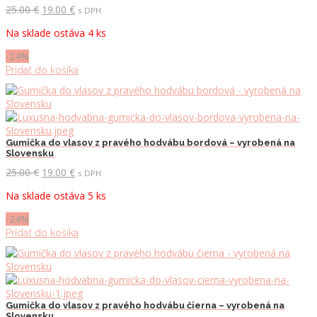
Pôvodná
Aktuálna
25.00
€
19.00
€
s DPH
cena
cena
Na sklade ostáva 4 ks
bola:
je:
25.00 €.
19.00 €.
-24%
Pridať do košíka
Gumička do vlasov z pravého hodvábu bordová – vyrobená na
Slovensku
Pôvodná
Aktuálna
25.00
€
19.00
€
s DPH
cena
cena
Na sklade ostáva 5 ks
bola:
je:
25.00 €.
19.00 €.
-24%
Pridať do košíka
Gumička do vlasov z pravého hodvábu čierna – vyrobená na
Slovensku