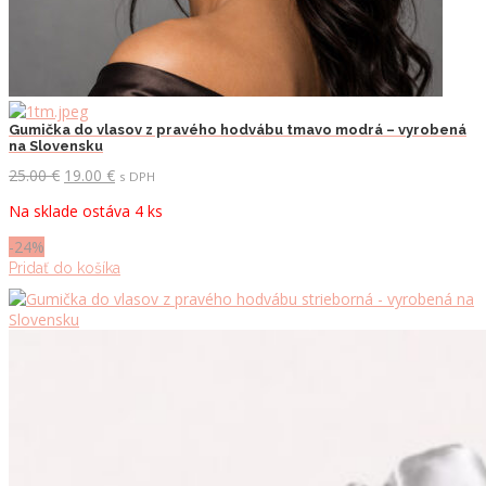
Gumička do vlasov z pravého hodvábu tmavo modrá – vyrobená
na Slovensku
Pôvodná
Aktuálna
25.00
€
19.00
€
s DPH
cena
cena
Na sklade ostáva 4 ks
bola:
je:
25.00 €.
19.00 €.
-24%
Pridať do košíka