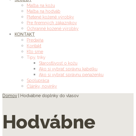
Maľba na kožu
Maľba na hodváb
Pletené kožené výrobky
Pre firemných zákazníkov
Ochranné kožené výrobky
KONTAKT
Predajňa
Kontakt
Kto sme
Tipy, triky
Starostlivosť o kožu
Ako si vybrať správnu kabelku
Ako si vybrať správnu peňaženku
Spolupráca
Články, novinky
Domov
| Hodvábne doplnky do vlasov
Hodvábne