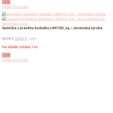
-20%
Pridať do košíka
Gumička z pravého hodvábu LIMITED_04 – slovenská výroba
Pôvodná
Aktuálna
30.00
€
24.00
€
s DPH
cena
cena
Na sklade ostáva 1 ks
bola:
je:
30.00 €.
24.00 €.
-20%
Pridať do košíka