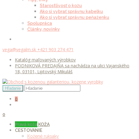
Starostlivosť o kožu
Ako si vybrať správnu kabelku
Ako si vybrať správnu peňaženku
Spolupráca
Články, novinky
vega@vegalm.sk
+421 903 274 471
Katalóg maľovaných výrobkov
PODNIKOVÁ PREDAJŇA sa nachádza na ulici Vajanského
18, 03101, Liptovský Mikuláš
0
0
Pravá koža
KOŽA
CESTOVANIE
Kožené ruksaky