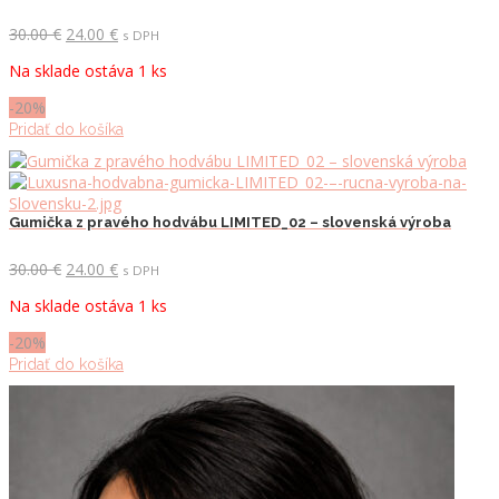
Pôvodná
Aktuálna
30.00
€
24.00
€
s DPH
cena
cena
Na sklade ostáva 1 ks
bola:
je:
30.00 €.
24.00 €.
-20%
Pridať do košíka
Gumička z pravého hodvábu LIMITED_02 – slovenská výroba
Pôvodná
Aktuálna
30.00
€
24.00
€
s DPH
cena
cena
Na sklade ostáva 1 ks
bola:
je:
30.00 €.
24.00 €.
-20%
Pridať do košíka