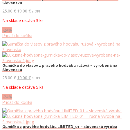
Slovensku
Pôvodná
Aktuálna
25.00
€
19.00
€
s DPH
cena
cena
Na sklade ostáva 3 ks
bola:
je:
25.00 €.
19.00 €.
-24%
Pridať do košíka
Gumička do vlasov z pravého hodvábu ružová – vyrobená na
Slovensku
Pôvodná
Aktuálna
25.00
€
19.00
€
s DPH
cena
cena
Na sklade ostáva 5 ks
bola:
je:
25.00 €.
19.00 €.
-24%
Pridať do košíka
Gumička z pravého hodvábu LIMITED_01 – slovenská výroba