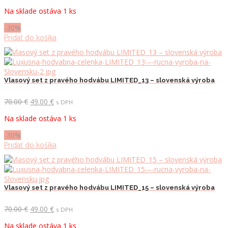
cena
cena
Na sklade ostáva 1 ks
bola:
je:
70.00 €.
49.00 €.
-30%
Pridať do košíka
Vlasový set z pravého hodvábu LIMITED_13 – slovenská výroba
Pôvodná
Aktuálna
70.00
€
49.00
€
s DPH
cena
cena
Na sklade ostáva 1 ks
bola:
je:
70.00 €.
49.00 €.
-30%
Pridať do košíka
Vlasový set z pravého hodvábu LIMITED_15 – slovenská výroba
Pôvodná
Aktuálna
70.00
€
49.00
€
s DPH
cena
cena
Na sklade ostáva 1 ks
bola:
je: