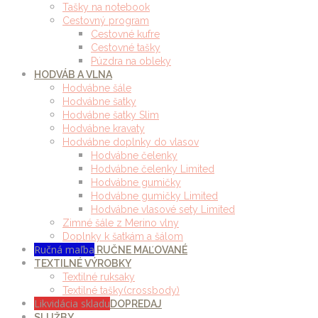
Tašky na notebook
Cestovný program
Cestovné kufre
Cestovné tašky
Púzdra na obleky
HODVÁB A VLNA
Hodvábne šále
Hodvábne šatky
Hodvábne šatky Slim
Hodvábne kravaty
Hodvábne doplnky do vlasov
Hodvábne čelenky
Hodvábne čelenky Limited
Hodvábne gumičky
Hodvábne gumičky Limited
Hodvábne vlasové sety Limited
Zimné šále z Merino vlny
Doplnky k šatkám a šálom
Ručná maľba
RUČNE MAĽOVANÉ
TEXTILNÉ VÝROBKY
Textilné ruksaky
Textilné tašky(crossbody)
Likvidácia skladu
DOPREDAJ
SLUŽBY