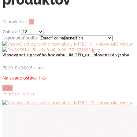
Cenový filter:
—
Zobraziť:
Usporiadať podľa:
Vlasový set z pravého hodvábu LIMITED_01 – slovenská výroba
Pôvodná
Aktuálna
70.00
€
49.00
€
s DPH
cena
cena
Na sklade ostáva 1 ks
bola:
je:
70.00 €.
49.00 €.
-30%
Pridať do košíka