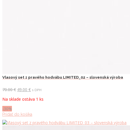
Vlasový set z pravého hodvábu LIMITED_02 – slovenská výroba
Pôvodná
Aktuálna
70.00
€
49.00
€
s DPH
cena
cena
Na sklade ostáva 1 ks
bola:
je:
70.00 €.
49.00 €.
-30%
Pridať do košíka