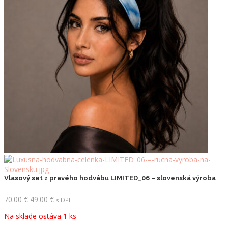
Vlasový set z pravého hodvábu LIMITED_06 – slovenská výroba
Pôvodná
Aktuálna
70.00
€
49.00
€
s DPH
cena
cena
Na sklade ostáva 1 ks
bola:
je:
70.00 €.
49.00 €.