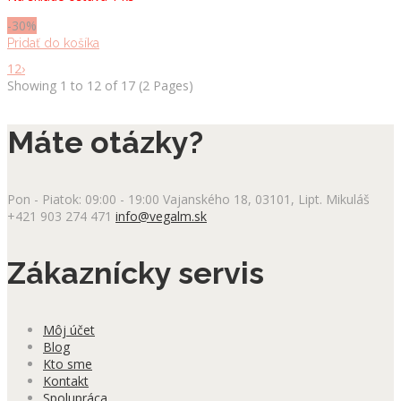
70.00 €.
49.00 €.
-30%
Pridať do košíka
1
2
›
Showing 1 to 12 of 17 (2 Pages)
Máte otázky?
Pon - Piatok: 09:00 - 19:00
Vajanského 18, 03101, Lipt. Mikuláš
+421 903 274 471
info@vegalm.sk
Zákaznícky servis
Môj účet
Blog
Kto sme
Kontakt
Spolupráca