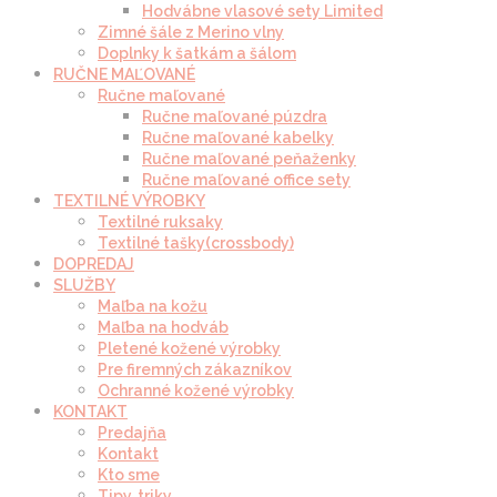
Hodvábne vlasové sety Limited
Zimné šále z Merino vlny
Doplnky k šatkám a šálom
RUČNE MAĽOVANÉ
Ručne maľované
Ručne maľované púzdra
Ručne maľované kabelky
Ručne maľované peňaženky
Ručne maľované office sety
TEXTILNÉ VÝROBKY
Textilné ruksaky
Textilné tašky(crossbody)
DOPREDAJ
SLUŽBY
Maľba na kožu
Maľba na hodváb
Pletené kožené výrobky
Pre firemných zákazníkov
Ochranné kožené výrobky
KONTAKT
Predajňa
Kontakt
Kto sme
Tipy, triky