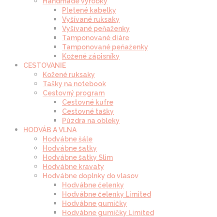
Handmade výrobky
Pletené kabelky
Vyšívané ruksaky
Vyšívané peňaženky
Tamponované diáre
Tamponované peňaženky
Kožené zápisníky
CESTOVANIE
Kožené ruksaky
Tašky na notebook
Cestovný program
Cestovné kufre
Cestovné tašky
Púzdra na obleky
HODVÁB A VLNA
Hodvábne šále
Hodvábne šatky
Hodvábne šatky Slim
Hodvábne kravaty
Hodvábne doplnky do vlasov
Hodvábne čelenky
Hodvábne čelenky Limited
Hodvábne gumičky
Hodvábne gumičky Limited