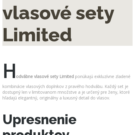
vlasové sety
Limited
H
odvábne vlasové sety Limited
ponúkajú exkluzívne zladené
kombinácie vlasových doplnkov z pravého hodvábu. Každý set je
dostupný len v limitovanom množstve a je určený pre ženy, ktoré
hľadajú elegantný, originálny a luxusný detail do vlasov.
Upresnenie
produktov