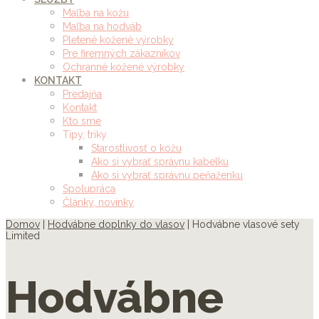
Maľba na kožu
Maľba na hodváb
Pletené kožené výrobky
Pre firemných zákazníkov
Ochranné kožené výrobky
KONTAKT
Predajňa
Kontakt
Kto sme
Tipy, triky
Starostlivosť o kožu
Ako si vybrať správnu kabelku
Ako si vybrať správnu peňaženku
Spolupráca
Články, novinky
Domov
|
Hodvábne doplnky do vlasov
| Hodvábne vlasové sety
Limited
Hodvábne