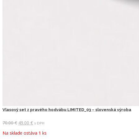
Vlasový set z pravého hodvábu LIMITED_03 – slovenská výroba
Pôvodná
Aktuálna
70.00
€
49.00
€
s DPH
cena
cena
Na sklade ostáva 1 ks
bola:
je: