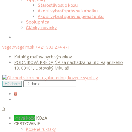
Starostlivosť o kožu
Ako si vybrať správnu kabelku
Ako si vybrať správnu peňaženku
Spolupráca
Články, novinky
vega@vegalm.sk
+421 903 274 471
Katalóg maľovaných výrobkov
PODNIKOVÁ PREDAJŇA sa nachádza na ulici Vajanského
18, 03101, Liptovský Mikuláš
0
0
Pravá koža
KOŽA
CESTOVANIE
Kožené ruksaky