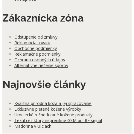
Zákaznícka zóna
Odstúpenie od zmluvy
Reklamácia tovaru
Obchodné podmienky
Reklamačné podmienky
Ochrana osobných údajov
Alternatívne riešenie sporov
Najnovšie články
Kvalitná prírodná koža a jej spracovanie
Exkluzívne pletené kožené výrobky
Umelecké ručne frkané kožené produkty
Textil cez ktorý neprenikne GSM ani RF signál
Madonna v uliciach