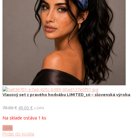
Vlasový set z pravého hodvábu LIMITED_10 – slovenská výroba
Pôvodná
Aktuálna
70.00
€
49.00
€
s DPH
cena
cena
Na sklade ostáva 1 ks
bola:
je:
70.00 €.
49.00 €.
-30%
Pridať do košíka