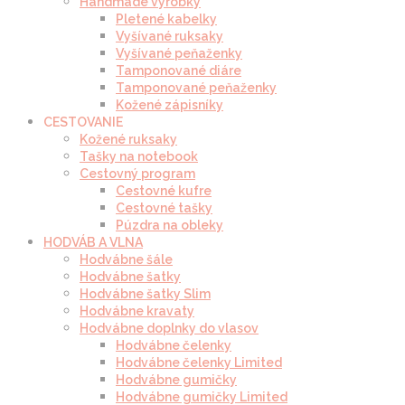
Handmade výrobky
Pletené kabelky
Vyšívané ruksaky
Vyšívané peňaženky
Tamponované diáre
Tamponované peňaženky
Kožené zápisníky
CESTOVANIE
Kožené ruksaky
Tašky na notebook
Cestovný program
Cestovné kufre
Cestovné tašky
Púzdra na obleky
HODVÁB A VLNA
Hodvábne šále
Hodvábne šatky
Hodvábne šatky Slim
Hodvábne kravaty
Hodvábne doplnky do vlasov
Hodvábne čelenky
Hodvábne čelenky Limited
Hodvábne gumičky
Hodvábne gumičky Limited