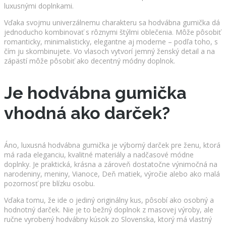
luxusnými doplnkami.
Vďaka svojmu univerzálnemu charakteru sa hodvábna gumička dá
jednoducho kombinovať s rôznymi štýlmi oblečenia. Môže pôsobiť
romanticky, minimalisticky, elegantne aj moderne – podľa toho, s
čím ju skombinujete. Vo vlasoch vytvorí jemný ženský detail a na
zápästí môže pôsobiť ako decentný módny doplnok.
Je hodvábna gumička
vhodná ako darček?
Áno, luxusná hodvábna gumička je výborný darček pre ženu, ktorá
má rada eleganciu, kvalitné materiály a nadčasové módne
doplnky. Je praktická, krásna a zároveň dostatočne výnimočná na
narodeniny, meniny, Vianoce, Deň matiek, výročie alebo ako malá
pozornosť pre blízku osobu.
Vďaka tomu, že ide o jediný originálny kus, pôsobí ako osobný a
hodnotný darček. Nie je to bežný doplnok z masovej výroby, ale
ručne vyrobený hodvábny kúsok zo Slovenska, ktorý má vlastný