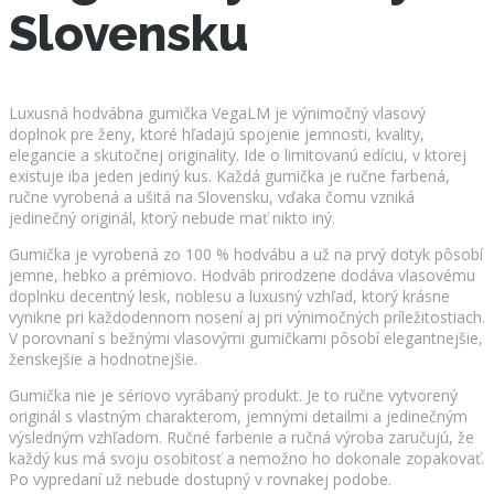
Slovensku
Luxusná hodvábna gumička VegaLM je výnimočný vlasový
doplnok pre ženy, ktoré hľadajú spojenie jemnosti, kvality,
elegancie a skutočnej originality. Ide o limitovanú edíciu, v ktorej
existuje iba jeden jediný kus. Každá gumička je ručne farbená,
ručne vyrobená a ušitá na Slovensku, vďaka čomu vzniká
jedinečný originál, ktorý nebude mať nikto iný.
Gumička je vyrobená zo 100 % hodvábu a už na prvý dotyk pôsobí
jemne, hebko a prémiovo. Hodváb prirodzene dodáva vlasovému
doplnku decentný lesk, noblesu a luxusný vzhľad, ktorý krásne
vynikne pri každodennom nosení aj pri výnimočných príležitostiach.
V porovnaní s bežnými vlasovými gumičkami pôsobí elegantnejšie,
ženskejšie a hodnotnejšie.
Gumička nie je sériovo vyrábaný produkt. Je to ručne vytvorený
originál s vlastným charakterom, jemnými detailmi a jedinečným
výsledným vzhľadom. Ručné farbenie a ručná výroba zaručujú, že
každý kus má svoju osobitosť a nemožno ho dokonale zopakovať.
Po vypredaní už nebude dostupný v rovnakej podobe.