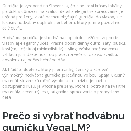
Gumička je vyrobená na Slovensku, čo z nej robí krásny lokálny
produkt s dôrazom na kvalitu, detail a elegantné spracovanie. Je
určená pre ženy, ktoré nechcú obyčajnú gumičku do vlasov, ale
luxusný hodvábny doplnok s príbehom, ktorý jemne pozdvihne
celý outfit.
Hodvábna gumička je vhodná na cop, drdol, ležérne zopnutie
vlasov aj elegantný účes. Krásne doplní denný outfit, šaty, blúzku,
kostým, košeľu aj minimalistický styling. Vďaka nadčasovému
vzhľadu ju môžete nosiť do práce, na večeru, oslavu, svadbu,
dovolenku aj počas bežného dňa.
Ak hľadáte doplnok, ktorý je praktický, ženský a zároveň
výnimočný, hodvábna gumička je ideálnou voľbou. Spája luxusný
materiál, slovenskú ručnú výrobu a exkluzivitu jediného
dostupného kusu. Je vhodná pre ženy, ktoré si potrpia na kvalitné
materiály, decentný lesk, originálne spracovanie a premyslený
detail.
Prečo si vybrať hodvábnu
gumičku VegaLM?