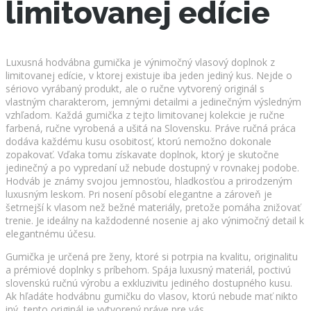
limitovanej edície
Luxusná hodvábna gumička je výnimočný vlasový doplnok z
limitovanej edície, v ktorej existuje iba jeden jediný kus. Nejde o
sériovo vyrábaný produkt, ale o ručne vytvorený originál s
vlastným charakterom, jemnými detailmi a jedinečným výsledným
vzhľadom. Každá gumička z tejto limitovanej kolekcie je ručne
farbená, ručne vyrobená a ušitá na Slovensku. Práve ručná práca
dodáva každému kusu osobitosť, ktorú nemožno dokonale
zopakovať. Vďaka tomu získavate doplnok, ktorý je skutočne
jedinečný a po vypredaní už nebude dostupný v rovnakej podobe.
Hodváb je známy svojou jemnosťou, hladkosťou a prirodzeným
luxusným leskom. Pri nosení pôsobí elegantne a zároveň je
šetrnejší k vlasom než bežné materiály, pretože pomáha znižovať
trenie. Je ideálny na každodenné nosenie aj ako výnimočný detail k
elegantnému účesu.
Gumička je určená pre ženy, ktoré si potrpia na kvalitu, originalitu
a prémiové doplnky s príbehom. Spája luxusný materiál, poctivú
slovenskú ručnú výrobu a exkluzivitu jediného dostupného kusu.
Ak hľadáte hodvábnu gumičku do vlasov, ktorú nebude mať nikto
iný, tento originál je vytvorený práve pre vás.