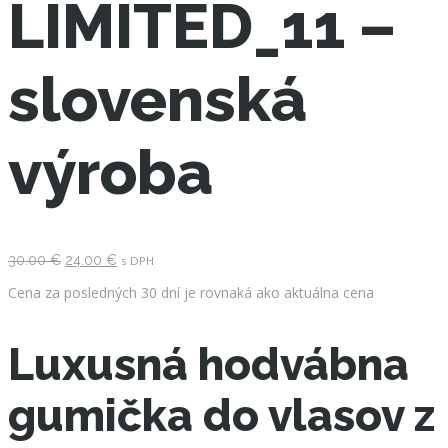
LIMITED_11 –
slovenská
výroba
Pôvodná
Aktuálna
30.00
€
24.00
€
s DPH
cena
cena
bola:
je:
Cena za posledných 30 dní je rovnaká ako aktuálna cena
30.00 €.
24.00 €.
Luxusná hodvábna
gumička do vlasov z