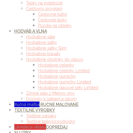
Tašky na notebook
Cestovný program
Cestovné kufre
Cestovné tašky
Púzdra na obleky
HODVÁB A VLNA
Hodvábne šále
Hodvábne šatky
Hodvábne šatky Slim
Hodvábne kravaty
Hodvábne doplnky do vlasov
Hodvábne čelenky
Hodvábne čelenky Limited
Hodvábne gumičky
Hodvábne gumičky Limited
Hodvábne vlasové sety Limited
Zimné šále z Merino vlny
Doplnky k šatkám a šálom
Ručná maľba
RUČNE MAĽOVANÉ
TEXTILNÉ VÝROBKY
Textilné ruksaky
Textilné tašky(crossbody)
Likvidácia skladu
DOPREDAJ
SLUŽBY