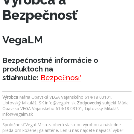
Bezpečnosť
VegaLM
Bezpečnostné informácie o
produktoch na
stiahnutie:
Bezpečnosť
Výrobca
Mária Opavská VEGA Vajanského 614/18 03101,
Liptovský Mikuláš, SK info@vegalm.sk
Zodpovedný subjekt
Mária
Opavská VEGA Vajanského 614/18 03101, Liptovský Mikuláš
info@vegalm.sk
Spoločnosť VegaLM sa zaoberá vlastnou výrobou a následne
predajom koženej galantérie. Len u nás nájdete najväčší výber