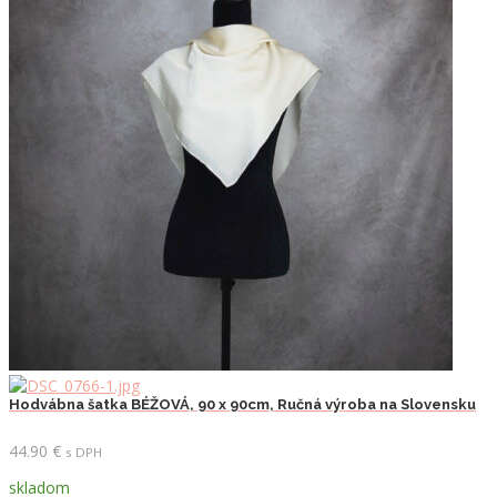
Hodvábna šatka BÉŽOVÁ, 90 x 90cm, Ručná výroba na Slovensku
44.90
€
s DPH
skladom