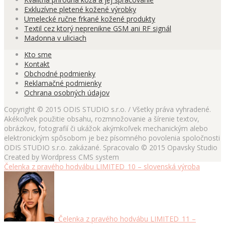
Exkluzívne pletené kožené výrobky
Umelecké ručne frkané kožené produkty
Textil cez ktorý neprenikne GSM ani RF signál
Madonna v uliciach
Kto sme
Kontakt
Obchodné podmienky
Reklamačné podmienky
Ochrana osobných údajov
Copyright © 2015 ODIS STUDIO s.r.o. / Všetky práva vyhradené.
Akékoľvek použitie obsahu, rozmnožovanie a šírenie textov,
obrázkov, fotografií či ukážok akýmkoľvek mechanickým alebo
elektronickým spôsobom je bez písomného povolenia spoločnosti
ODIS STUDIO s.r.o. zakázané. Spracovalo © 2015 Opavsky Studio
Created by Wordpress CMS system
Čelenka z pravého hodvábu LIMITED_10 – slovenská výroba
Čelenka z pravého hodvábu LIMITED_11 –