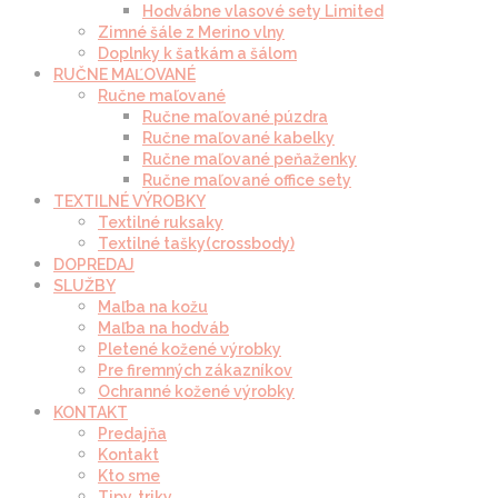
Hodvábne vlasové sety Limited
Zimné šále z Merino vlny
Doplnky k šatkám a šálom
RUČNE MAĽOVANÉ
Ručne maľované
Ručne maľované púzdra
Ručne maľované kabelky
Ručne maľované peňaženky
Ručne maľované office sety
TEXTILNÉ VÝROBKY
Textilné ruksaky
Textilné tašky(crossbody)
DOPREDAJ
SLUŽBY
Maľba na kožu
Maľba na hodváb
Pletené kožené výrobky
Pre firemných zákazníkov
Ochranné kožené výrobky
KONTAKT
Predajňa
Kontakt
Kto sme
Tipy, triky