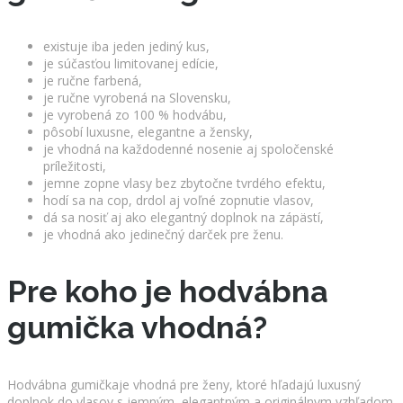
existuje iba jeden jediný kus,
je súčasťou limitovanej edície,
je ručne farbená,
je ručne vyrobená na Slovensku,
je vyrobená zo 100 % hodvábu,
pôsobí luxusne, elegantne a žensky,
je vhodná na každodenné nosenie aj spoločenské
príležitosti,
jemne zopne vlasy bez zbytočne tvrdého efektu,
hodí sa na cop, drdol aj voľné zopnutie vlasov,
dá sa nosiť aj ako elegantný doplnok na zápästí,
je vhodná ako jedinečný darček pre ženu.
Pre koho je hodvábna
gumička vhodná?
Hodvábna gumičkaje vhodná pre ženy, ktoré hľadajú luxusný
doplnok do vlasov s jemným, elegantným a originálnym vzhľadom.