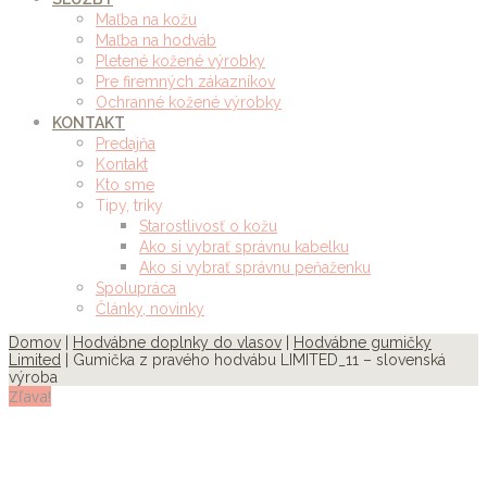
Maľba na kožu
Maľba na hodváb
Pletené kožené výrobky
Pre firemných zákazníkov
Ochranné kožené výrobky
KONTAKT
Predajňa
Kontakt
Kto sme
Tipy, triky
Starostlivosť o kožu
Ako si vybrať správnu kabelku
Ako si vybrať správnu peňaženku
Spolupráca
Články, novinky
Domov
|
Hodvábne doplnky do vlasov
|
Hodvábne gumičky
Limited
| Gumička z pravého hodvábu LIMITED_11 – slovenská
výroba
Zľava!