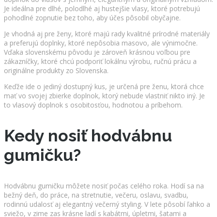
Je ideálna pre dlhé, polodlhé aj hustejšie vlasy, ktoré potrebujú
pohodlné zopnutie bez toho, aby účes pôsobil obyčajne.
Je vhodná aj pre ženy, ktoré majú rady kvalitné prírodné materiály
a preferujú doplnky, ktoré nepôsobia masovo, ale výnimočne.
Vďaka slovenskému pôvodu je zároveň krásnou voľbou pre
zákazníčky, ktoré chcú podporiť lokálnu výrobu, ručnú prácu a
originálne produkty zo Slovenska.
Keďže ide o jediný dostupný kus, je určená pre ženu, ktorá chce
mať vo svojej zbierke doplnok, ktorý nebude vlastniť nikto iný. Je
to vlasový doplnok s osobitosťou, hodnotou a príbehom.
Kedy nosiť hodvábnu
gumičku?
Hodvábnu gumičku môžete nosiť počas celého roka. Hodí sa na
bežný deň, do práce, na stretnutie, večeru, oslavu, svadbu,
rodinnú udalosť aj elegantný večerný styling. V lete pôsobí ľahko a
sviežo, v zime zas krásne ladí s kabátmi, úpletmi, šatami a