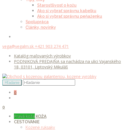
Starostlivosť o kožu
Ako si vybrať správnu kabelku
Ako si vybrať správnu peňaženku
Spolupráca
Články, novinky
vega@vegalm.sk
+421 903 274 471
Katalóg maľovaných výrobkov
PODNIKOVÁ PREDAJŇA sa nachádza na ulici Vajanského
18, 03101, Liptovský Mikuláš
0
0
Pravá koža
KOŽA
CESTOVANIE
Kožené ruksaky