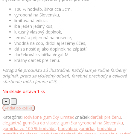
100 % hodváb, šírka cca 3cm,
vyrobená na Slovensku,
limitovaná edícia,
iba jeden jediný kus,
luxusný vlasový doplnok,
jemná a príjemná na nosenie,
vhodná na cop, drdol aj ležérny účes,
dá sa nosiť aj ako doplnok na zápästí,
darčeková krabička VegaLM
krásny darček pre ženu.
Fotografie produktu sú ilustračné. Každý kus je ručne farbený
originál, preto sa výsledný odtieň, farebné prechody a celkové
sfarbenie môžu jemne líšiť.
Na sklade ostáva 1 ks
Gumička
z
Pridať do košíka
pravého
Kategória:
Hodvábne gumičky Limited
Značiek:
darček pre ženu
,
hodvábu
elegantná gumička do vlasov
,
gumička vyrobená na Slovensku
,
LIMITED_11
gumička zo 100 % hodvábu
,
hodvábna gumička
,
hodvábna
–