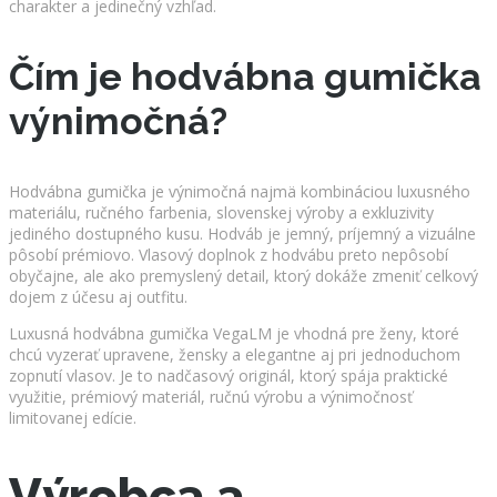
charakter a jedinečný vzhľad.
Čím je hodvábna gumička
výnimočná?
Hodvábna gumička je výnimočná najmä kombináciou luxusného
materiálu, ručného farbenia, slovenskej výroby a exkluzivity
jediného dostupného kusu. Hodváb je jemný, príjemný a vizuálne
pôsobí prémiovo. Vlasový doplnok z hodvábu preto nepôsobí
obyčajne, ale ako premyslený detail, ktorý dokáže zmeniť celkový
dojem z účesu aj outfitu.
Luxusná hodvábna gumička VegaLM je vhodná pre ženy, ktoré
chcú vyzerať upravene, žensky a elegantne aj pri jednoduchom
zopnutí vlasov. Je to nadčasový originál, ktorý spája praktické
využitie, prémiový materiál, ručnú výrobu a výnimočnosť
limitovanej edície.
Výrobca a