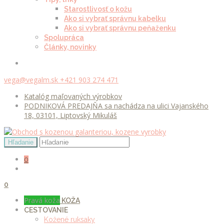
Starostlivosť o kožu
Ako si vybrať správnu kabelku
Ako si vybrať správnu peňaženku
Spolupráca
Články, novinky
vega@vegalm.sk
+421 903 274 471
Katalóg maľovaných výrobkov
PODNIKOVÁ PREDAJŇA sa nachádza na ulici Vajanského
18, 03101, Liptovský Mikuláš
0
0
Pravá koža
KOŽA
CESTOVANIE
Kožené ruksaky