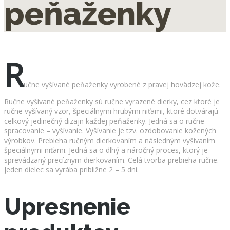
peňaženky
R
učne vyšívané peňaženky vyrobené z pravej hovädzej kože.
Ručne vyšívané peňaženky sú ručne vyrazené dierky, cez ktoré je
ručne vyšívaný vzor, špeciálnymi hrubými niťami, ktoré dotvárajú
celkový jedinečný dizajn každej peňaženky. Jedná sa o ručne
spracovanie – vyšívanie. Vyšívanie je tzv. ozdobovanie kožených
výrobkov. Prebieha ručným dierkovaním a následným vyšívaním
špeciálnymi niťami. Jedná sa o dlhý a náročný proces, ktorý je
sprevádzaný precíznym dierkovaním. Celá tvorba prebieha ručne.
Jeden dielec sa vyrába približne 2 – 5 dni.
Upresnenie