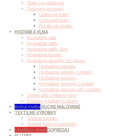
Tašky na notebook
Cestovný program
Cestovné kufre
Cestovné tašky
Púzdra na obleky
HODVÁB A VLNA
Hodvábne šále
Hodvábne šatky
Hodvábne šatky Slim
Hodvábne kravaty
Hodvábne doplnky do vlasov
Hodvábne čelenky
Hodvábne čelenky Limited
Hodvábne gumičky
Hodvábne gumičky Limited
Hodvábne vlasové sety Limited
Zimné šále z Merino vlny
Doplnky k šatkám a šálom
Ručná maľba
RUČNE MAĽOVANÉ
TEXTILNÉ VÝROBKY
Textilné ruksaky
Textilné tašky(crossbody)
Likvidácia skladu
DOPREDAJ
SLUŽBY