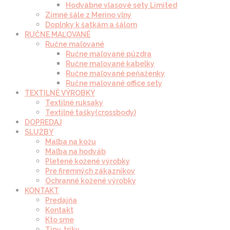
Hodvábne vlasové sety Limited
Zimné šále z Merino vlny
Doplnky k šatkám a šálom
RUČNE MAĽOVANÉ
Ručne maľované
Ručne maľované púzdra
Ručne maľované kabelky
Ručne maľované peňaženky
Ručne maľované office sety
TEXTILNÉ VÝROBKY
Textilné ruksaky
Textilné tašky(crossbody)
DOPREDAJ
SLUŽBY
Maľba na kožu
Maľba na hodváb
Pletené kožené výrobky
Pre firemných zákazníkov
Ochranné kožené výrobky
KONTAKT
Predajňa
Kontakt
Kto sme
Tipy, triky