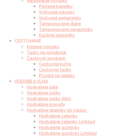
Handmade výrobky
Pletené kabelky
Vyšívané ruksaky
Vyšívané peňaženky
Tamponované diáre
Tamponované peňaženky
Kožené zápisníky
CESTOVANIE
Kožené ruksaky
Tašky na notebook
Cestovný program
Cestovné kufre
Cestovné tašky
Púzdra na obleky
HODVÁB A VLNA
Hodvábne šále
Hodvábne šatky
Hodvábne šatky Slim
Hodvábne kravaty
Hodvábne doplnky do vlasov
Hodvábne čelenky
Hodvábne čelenky Limited
Hodvábne gumičky
Hodvábne gumičky Limited