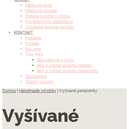
Maľba na kožu
Maľba na hodváb
Pletené kožené výrobky
Pre firemných zákazníkov
Ochranné kožené výrobky
KONTAKT
Predajňa
Kontakt
Kto sme
Tipy, triky
Starostlivosť o kožu
Ako si vybrať správnu kabelku
Ako si vybrať správnu peňaženku
Spolupráca
Články, novinky
Domov
|
Handmade výrobky
| Vyšívané peňaženky
Vyšívané