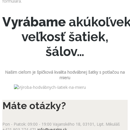
formulára.
Vyrábame
akúkoľve
veľkosť šatiek,
šálov…
Našim cieľom je špičková kvalita hodvábnej šatky s potlačou na
mieru
Máte otázky?
Pon - Piatok: 09:00 - 19:00
Vajanského 18, 03101, Lipt. Mikuláš
+421 903 274 471
info@vegalm.sk