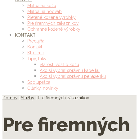
Maľba na kožu
Maľba na hodváb
Pletené kožené výrobky
Pre firemných zákazníkov
Ochranné kožené výrobky
KONTAKT
Predajňa
Kontakt
Kto sme
Tipy, triky
Starostlivosť o kožu
Ako si vybrať správnu kabelku
Ako si vybrať správnu peňaženku
Spolupráca
Články, novinky
Domov
|
Služby
|
Pre firemných zákazníkov
Pre firemných