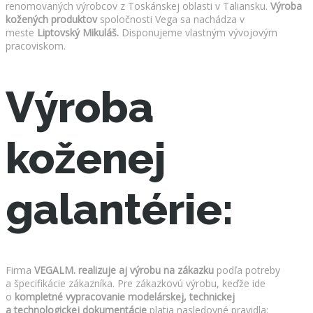
renomovaných výrobcov z Toskánskej oblasti v Taliansku.
Výroba
kožených produktov
spoločnosti Vega sa nachádza v
meste
Liptovský Mikuláš.
Disponujeme vlastným vývojovým
pracoviskom.
Výroba
koženej
galantérie:
Firma
VEGALM. realizuje aj výrobu na zákazku
podľa potreby
a špecifikácie zákazníka. Pre zákazkovú výrobu, keďže ide
o
kompletné vypracovanie modelárskej, technickej
a technologickej dokumentácie
platia nasledovné pravidla: