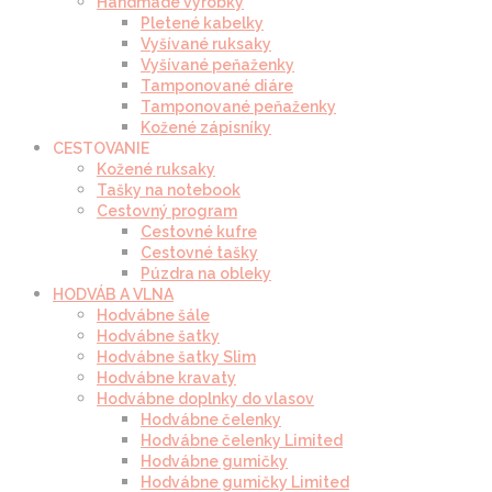
Handmade výrobky
Pletené kabelky
Vyšívané ruksaky
Vyšívané peňaženky
Tamponované diáre
Tamponované peňaženky
Kožené zápisníky
CESTOVANIE
Kožené ruksaky
Tašky na notebook
Cestovný program
Cestovné kufre
Cestovné tašky
Púzdra na obleky
HODVÁB A VLNA
Hodvábne šále
Hodvábne šatky
Hodvábne šatky Slim
Hodvábne kravaty
Hodvábne doplnky do vlasov
Hodvábne čelenky
Hodvábne čelenky Limited
Hodvábne gumičky
Hodvábne gumičky Limited