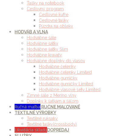
Tašky na notebook
Cestovný program
Cestovné kufre
Cestovné tašky
Púzdra na obleky
HODVÁB A VLNA
Hodvábne šále
Hodvábne šatky
Hodvábne šatky Slim
Hodvábne kravaty
Hodvábne doplnky do vlasov
Hodvábne čelenky
Hodvábne čelenky Limited
Hodvábne gumičky
Hodvábne gumičky Limited
Hodvábne vlasové sety Limited
Zimné šále z Merino vlny
Doplnky k šatkám a šálom
Ručná maľba
RUČNE MAĽOVANÉ
TEXTILNÉ VÝROBKY
Textilné ruksaky
Textilné tašky(crossbody)
Likvidácia skladu
DOPREDAJ
SLUŽBY