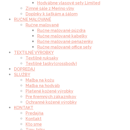
Hodvábne vlasové sety Limited
Zimné šále z Merino vlny
Doplnky k šatkám a šálom
RUČNE MAĽOVANÉ
Ručne maľované
Ručne maľované púzdra
Ručne maľované kabelky
Ručne maľované peňaženky
Ručne maľované office sety
TEXTILNÉ VÝROBKY
Textilné ruksaky
Textilné tašky(crossbody)
DOPREDAJ
SLUŽBY
Maľba na kožu
Maľba na hodváb
Pletené kožené výrobky
Pre firemných zákazníkov
Ochranné kožené výrobky
KONTAKT
Predajňa
Kontakt
Kto sme
Tipy, triky