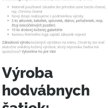
Materiál používané zásadne len prírodne usne trieslo-činené,
rep. Chromo-činené
Nový dizajn realizujeme s podmienkou výroby
5 ks aktoviek, kabeliek, spisoviek, diárov, peňaženiek, resp.
Etuji (viacúčelových puzdier)
10 ks drobnej koženej galantérie
Raznicu firemného loga zaplatí zákazník vopred
Zákazkovú výrobu
kožených výrobkov na mieru. Chceli by ste mať
skutočne unikátny kožený výrobok, ktorý neponúka žiadna iná
spoločnosť?
Vytvoríme ho pre Vás!
Výroba
hodvábnych
šatiek: