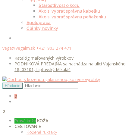
Starostlivosť o kožu
Ako si vybrať správnu kabelku
Ako si vybrať správnu peňaženku
Spolupráca
Články, novinky
vega@vegalm.sk
+421 903 274 471
Katalóg maľovaných výrobkov
PODNIKOVÁ PREDAJŇA sa nachádza na ulici Vajanského
18, 03101, Liptovský Mikuláš
0
0
Pravá koža
KOŽA
CESTOVANIE
Kožené ruksaky