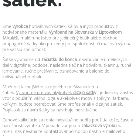
Sme
výrobca
hodvábnych šatiek, šálov a iných produktov z
hodvábneho materiálu.
Vyrábané na Slovensku v Liptovskom
Mikuláši
, malé množstvo pre jedinečný butik alebo obchod,
propagačné šatky ako prezenty pre spoločnosti či masová výroba
pre väčšiu spoločnosť.
Šatky vyrábame od
začiatku do konca
; navrhovanie umeleckých
diel v digitálnej podobe, následna tlač na hodvábnu tkaninu, ručné
lemovanie, ručné prešívanie, označovanie a balenie do
individuálneho obalu.
Možnosť lacnejšieho strojového prešívania lemu
šatiek.
Vytvoríme pre vás akýkoľvek
dizajn šatky
, jedinečný vlastný
vzor s použitím vášho loga a akékoľvek motív s toľkými farbami,
koľkými budete potrebovať. Sme profesionáli v dizajne šatiek.
Poplatok za návrh šatky sa navrhuje individuálne.
Cenové kalkulácie sa robia individuálne podľa použitia kože, času a
náročnosti výrobku. V prípade záujmu o
zákazková výrobu
na
mieru nás neváhajte kontaktovať pomocou nášho emailového