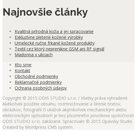
Najnovšie články
Kvalitná prírodná koža a jej spracovanie
Exkluzívne pletené kožené výrobky
Umelecké ručne frkané kožené produkty
Textil cez ktorý neprenikne GSM ani RF signál
Madonna v uliciach
Kto sme
Kontakt
Obchodné podmienky
Reklamačné podmienky
Ochrana osobných údajov
Copyright © 2015 ODIS STUDIO s.r.o. / Všetky práva vyhradené.
Akékoľvek použitie obsahu, rozmnožovanie a šírenie textov,
obrázkov, fotografií či ukážok akýmkoľvek mechanickým alebo
elektronickým spôsobom je bez písomného povolenia spoločnosti
ODIS STUDIO s.r.o. zakázané. Spracovalo © 2015 Opavsky Studio
Created by Wordpress CMS system