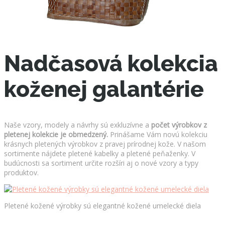
Nadčasová kolekcia
koženej galantérie
Naše vzory, modely a návrhy sú exkluzívne a
počet výrobkov z
pletenej kolekcie je obmedzený.
Prinášame Vám novú kolekciu
krásnych pletených výrobkov z pravej prírodnej kože. V našom
sortimente nájdete pletené kabelky a pletené peňaženky. V
budúcnosti sa sortiment určite rozšíri aj o nové vzory a typy
produktov.
Pletené kožené výrobky sú elegantné kožené umelecké diela