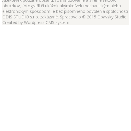
Akékoľvek použitie obsahu, rozmnožovanie a šírenie textov,
obrázkov, fotografií či ukážok akýmkoľvek mechanickým alebo
elektronickým spôsobom je bez písomného povolenia spoločnosti
ODIS STUDIO s.r.o. zakázané. Spracovalo © 2015 Opavsky Studio
Created by Wordpress CMS system