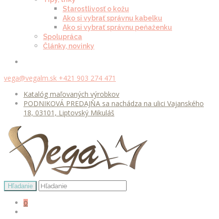
Starostlivosť o kožu
Ako si vybrať správnu kabelku
Ako si vybrať správnu peňaženku
Spolupráca
Články, novinky
vega@vegalm.sk
+421 903 274 471
Katalóg maľovaných výrobkov
PODNIKOVÁ PREDAJŇA sa nachádza na ulici Vajanského
18, 03101, Liptovský Mikuláš
0