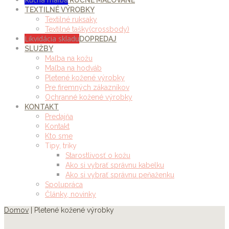
RUČNE MAĽOVANÉ
TEXTILNÉ VÝROBKY
Textilné ruksaky
Textilné tašky(crossbody)
Likvidácia skladu
DOPREDAJ
SLUŽBY
Maľba na kožu
Maľba na hodváb
Pletené kožené výrobky
Pre firemných zákazníkov
Ochranné kožené výrobky
KONTAKT
Predajňa
Kontakt
Kto sme
Tipy, triky
Starostlivosť o kožu
Ako si vybrať správnu kabelku
Ako si vybrať správnu peňaženku
Spolupráca
Články, novinky
Domov
|
Pletené kožené výrobky