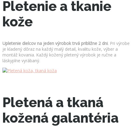
Pletenie a tkanie
kože
Upletenie dielcov na jeden výrobok trvá približne 2 dni
. Pri výrobe
je kladený dôraz na každý malý detail, kvalitu kože, výber a
montáž kovania. Každý kožený pletený výrobok je ručne a
láskyplne vyrábaný.
Pletená a tkaná
kožená galantéria