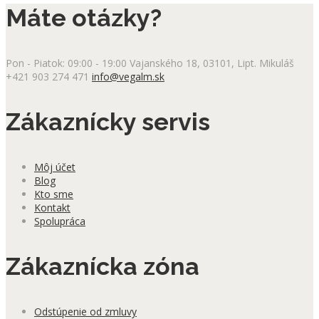
Máte otázky?
Pon - Piatok: 09:00 - 19:00
Vajanského 18, 03101, Lipt. Mikuláš
+421 903 274 471
info@vegalm.sk
Zákaznícky servis
Môj účet
Blog
Kto sme
Kontakt
Spolupráca
Zákaznícka zóna
Odstúpenie od zmluvy