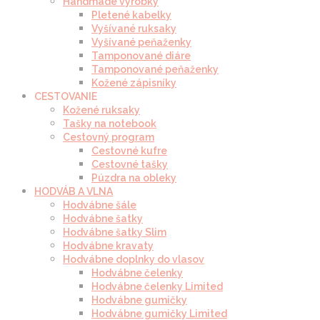
Handmade výrobky
Pletené kabelky
Vyšívané ruksaky
Vyšívané peňaženky
Tamponované diáre
Tamponované peňaženky
Kožené zápisníky
CESTOVANIE
Kožené ruksaky
Tašky na notebook
Cestovný program
Cestovné kufre
Cestovné tašky
Púzdra na obleky
HODVÁB A VLNA
Hodvábne šále
Hodvábne šatky
Hodvábne šatky Slim
Hodvábne kravaty
Hodvábne doplnky do vlasov
Hodvábne čelenky
Hodvábne čelenky Limited
Hodvábne gumičky
Hodvábne gumičky Limited