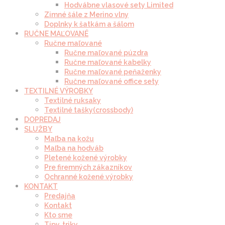
Hodvábne vlasové sety Limited
Zimné šále z Merino vlny
Doplnky k šatkám a šálom
RUČNE MAĽOVANÉ
Ručne maľované
Ručne maľované púzdra
Ručne maľované kabelky
Ručne maľované peňaženky
Ručne maľované office sety
TEXTILNÉ VÝROBKY
Textilné ruksaky
Textilné tašky(crossbody)
DOPREDAJ
SLUŽBY
Maľba na kožu
Maľba na hodváb
Pletené kožené výrobky
Pre firemných zákazníkov
Ochranné kožené výrobky
KONTAKT
Predajňa
Kontakt
Kto sme
Tipy, triky