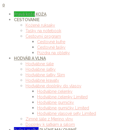
0
Pravá koža
KOŽA
CESTOVANIE
Kožené ruksaky
Tašky na notebook
Cestovný program
Cestovné kufre
Cestovné tašky
Púzdra na obleky
HODVÁB A VLNA
Hodvábne šále
Hodvábne šatky
Hodvábne šatky Slim
Hodvábne kravaty
Hodvábne doplnky do vlasov
Hodvábne čelenky
Hodvábne čelenky Limited
Hodvábne gumičky
Hodvábne gumičky Limited
Hodvábne vlasové sety Limited
Zimné šále z Merino vlny
Doplnky k šatkám a šálom
Ručná maľba