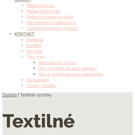
Maľba na kožu
Maľba na hodváb
Pletené kožené výrobky
Pre firemných zákazníkov
Ochranné kožené výrobky
KONTAKT
Predajňa
Kontakt
Kto sme
Tipy, triky
Starostlivosť o kožu
Ako si vybrať správnu kabelku
Ako si vybrať správnu peňaženku
Spolupráca
Články, novinky
Domov
| Textilné výrobky
Textilné