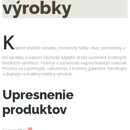
výrobky
K
valitné textilné ruksaky, crossbody tašky, etue, peňaženky a
iné výrobky. V našom obchode nájdete široký sortiment kvalitných
textilných výrobkov. Textil je v súčasnosti najpoužívanejší materiál.
Používa sa v priemysle, odevníctve a koženej galantérií. Neváhajte
a doprajte si kvalitný textilný výrobok.
Upresnenie
produktov