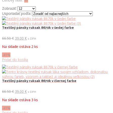
Cenový filter:
—
Zobraziť:
Usporiadať podľa:
Textilný pánsky ruksak 8670k v šedej farbe
Pôvodná
Aktuálna
66.50
€
39.00
€
s DPH
cena
cena
Na sklade ostáva 2 ks
bola:
je:
66.50 €.
39.00 €.
-41%
Pridať do košíka
Textilný pánsky ruksak 8670k v čiernej farbe
Pôvodná
Aktuálna
66.50
€
39.00
€
s DPH
cena
cena
Na sklade ostáva 3 ks
bola:
je:
66.50 €.
39.00 €.
-41%