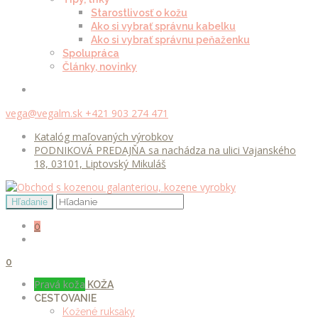
Starostlivosť o kožu
Ako si vybrať správnu kabelku
Ako si vybrať správnu peňaženku
Spolupráca
Články, novinky
vega@vegalm.sk
+421 903 274 471
Katalóg maľovaných výrobkov
PODNIKOVÁ PREDAJŇA sa nachádza na ulici Vajanského
18, 03101, Liptovský Mikuláš
0
0
Pravá koža
KOŽA
CESTOVANIE
Kožené ruksaky