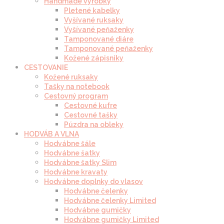
Handmade výrobky
Pletené kabelky
Vyšívané ruksaky
Vyšívané peňaženky
Tamponované diáre
Tamponované peňaženky
Kožené zápisníky
CESTOVANIE
Kožené ruksaky
Tašky na notebook
Cestovný program
Cestovné kufre
Cestovné tašky
Púzdra na obleky
HODVÁB A VLNA
Hodvábne šále
Hodvábne šatky
Hodvábne šatky Slim
Hodvábne kravaty
Hodvábne doplnky do vlasov
Hodvábne čelenky
Hodvábne čelenky Limited
Hodvábne gumičky
Hodvábne gumičky Limited