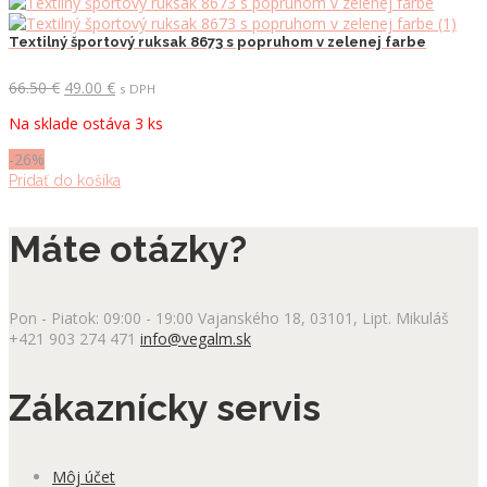
Textilný športový ruksak 8673 s popruhom v zelenej farbe
Pôvodná
Aktuálna
66.50
€
49.00
€
s DPH
cena
cena
Na sklade ostáva 3 ks
bola:
je:
66.50 €.
49.00 €.
-26%
Pridať do košíka
Máte otázky?
Pon - Piatok: 09:00 - 19:00
Vajanského 18, 03101, Lipt. Mikuláš
+421 903 274 471
info@vegalm.sk
Zákaznícky servis
Môj účet