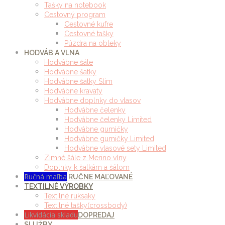
Tašky na notebook
Cestovný program
Cestovné kufre
Cestovné tašky
Púzdra na obleky
HODVÁB A VLNA
Hodvábne šále
Hodvábne šatky
Hodvábne šatky Slim
Hodvábne kravaty
Hodvábne doplnky do vlasov
Hodvábne čelenky
Hodvábne čelenky Limited
Hodvábne gumičky
Hodvábne gumičky Limited
Hodvábne vlasové sety Limited
Zimné šále z Merino vlny
Doplnky k šatkám a šálom
Ručná maľba
RUČNE MAĽOVANÉ
TEXTILNÉ VÝROBKY
Textilné ruksaky
Textilné tašky(crossbody)
Likvidácia skladu
DOPREDAJ
SLUŽBY