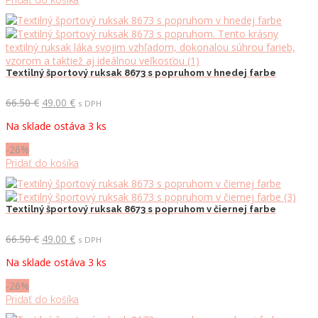
Pridať do košíka
Textilný športový ruksak 8673 s popruhom v hnedej farbe
Pôvodná
Aktuálna
66.50
€
49.00
€
s DPH
cena
cena
Na sklade ostáva 3 ks
bola:
je:
66.50 €.
49.00 €.
-26%
Pridať do košíka
Textilný športový ruksak 8673 s popruhom v čiernej farbe
Pôvodná
Aktuálna
66.50
€
49.00
€
s DPH
cena
cena
Na sklade ostáva 3 ks
bola:
je:
66.50 €.
49.00 €.
-26%
Pridať do košíka