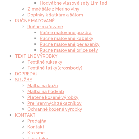
Hodvábne vlasové sety Limited
Zimné šále z Merino vlny
Doplnky k šatkám a šálom
RUČNE MAĽOVANÉ
Ručne maľované
Ručne maľované púzdra
Ručne maľované kabelky
Ručne maľované peňaženky
Ručne maľované office sety
TEXTILNÉ VÝROBKY
Textilné ruksaky
Textilné tašky(crossbody)
DOPREDAJ
SLUŽBY
Maľba na kožu
Maľba na hodváb
Pletené kožené výrobky
Pre firemných zákazníkov
Ochranné kožené výrobky
KONTAKT
Predajňa
Kontakt
Kto sme
Tipy, triky