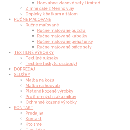
Hodvábne vlasové sety Limited
Zimné šále z Merino vlny
Doplnky k šatkám a šálom
RUČNE MAĽOVANÉ
Ručne maľované
Ručne maľované púzdra
Ručne maľované kabelky
Ručne maľované peňaženky
Ručne maľované office sety
TEXTILNÉ VÝROBKY
Textilné ruksaky
Textilné tašky(crossbody)
DOPREDAJ
SLUŽBY
Maľba na kožu
Maľba na hodváb
Pletené kožené výrobky
Pre firemných zákazníkov
Ochranné kožené výrobky
KONTAKT
Predajňa
Kontakt
Kto sme
Tipy, triky