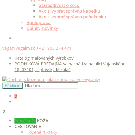
Starostlivosť o kožu
Ako si vybrať správnu kabelku
Ako si vybrať správnu peňaženku
Spolupráca
Články, novinky
vega@vegalm.sk
+421 903 274 471
Katalóg maľovaných výrobkov
PODNIKOVÁ PREDAJŇA sa nachádza na ulici Vajanského
18, 03101, Liptovský Mikuláš
0
0
Pravá koža
KOŽA
CESTOVANIE
Kožené ruksaky