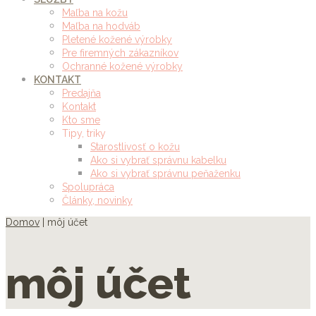
Maľba na kožu
Maľba na hodváb
Pletené kožené výrobky
Pre firemných zákazníkov
Ochranné kožené výrobky
KONTAKT
Predajňa
Kontakt
Kto sme
Tipy, triky
Starostlivosť o kožu
Ako si vybrať správnu kabelku
Ako si vybrať správnu peňaženku
Spolupráca
Články, novinky
Domov
|
môj účet
môj účet