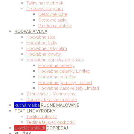
Tašky na notebook
Cestovný program
Cestovné kufre
Cestovné tašky
Púzdra na obleky
HODVÁB A VLNA
Hodvábne šále
Hodvábne šatky
Hodvábne šatky Slim
Hodvábne kravaty
Hodvábne doplnky do vlasov
Hodvábne čelenky
Hodvábne čelenky Limited
Hodvábne gumičky
Hodvábne gumičky Limited
Hodvábne vlasové sety Limited
Zimné šále z Merino vlny
Doplnky k šatkám a šálom
Ručná maľba
RUČNE MAĽOVANÉ
TEXTILNÉ VÝROBKY
Textilné ruksaky
Textilné tašky(crossbody)
Likvidácia skladu
DOPREDAJ
SLUŽBY