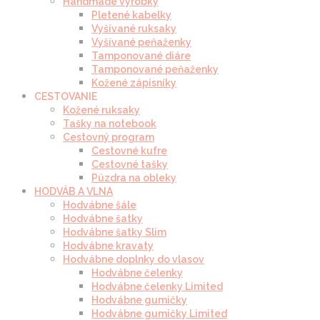
Handmade výrobky
Pletené kabelky
Vyšívané ruksaky
Vyšívané peňaženky
Tamponované diáre
Tamponované peňaženky
Kožené zápisníky
CESTOVANIE
Kožené ruksaky
Tašky na notebook
Cestovný program
Cestovné kufre
Cestovné tašky
Púzdra na obleky
HODVÁB A VLNA
Hodvábne šále
Hodvábne šatky
Hodvábne šatky Slim
Hodvábne kravaty
Hodvábne doplnky do vlasov
Hodvábne čelenky
Hodvábne čelenky Limited
Hodvábne gumičky
Hodvábne gumičky Limited