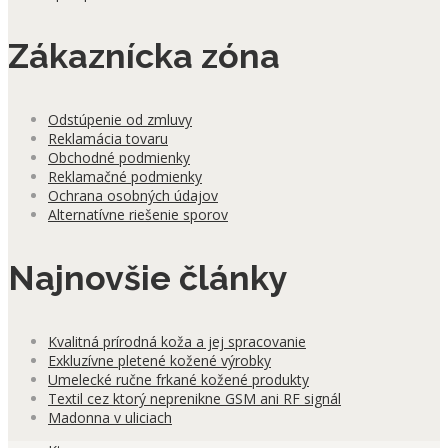
Zákaznícka zóna
Odstúpenie od zmluvy
Reklamácia tovaru
Obchodné podmienky
Reklamačné podmienky
Ochrana osobných údajov
Alternatívne riešenie sporov
Najnovšie články
Kvalitná prírodná koža a jej spracovanie
Exkluzívne pletené kožené výrobky
Umelecké ručne frkané kožené produkty
Textil cez ktorý neprenikne GSM ani RF signál
Madonna v uliciach