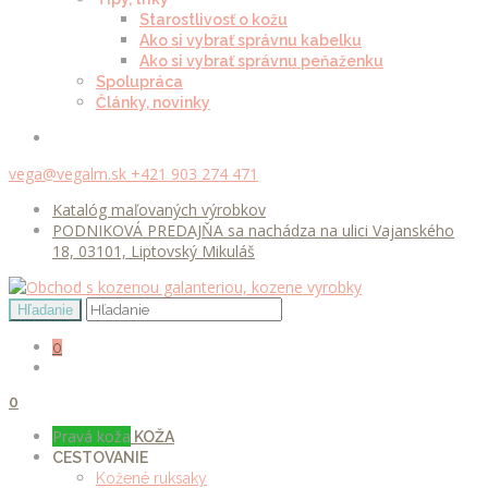
Starostlivosť o kožu
Ako si vybrať správnu kabelku
Ako si vybrať správnu peňaženku
Spolupráca
Články, novinky
vega@vegalm.sk
+421 903 274 471
Katalóg maľovaných výrobkov
PODNIKOVÁ PREDAJŇA sa nachádza na ulici Vajanského
18, 03101, Liptovský Mikuláš
0
0
Pravá koža
KOŽA
CESTOVANIE
Kožené ruksaky