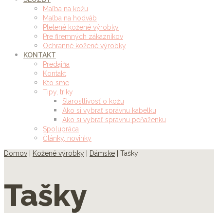
Maľba na kožu
Maľba na hodváb
Pletené kožené výrobky
Pre firemných zákazníkov
Ochranné kožené výrobky
KONTAKT
Predajňa
Kontakt
Kto sme
Tipy, triky
Starostlivosť o kožu
Ako si vybrať správnu kabelku
Ako si vybrať správnu peňaženku
Spolupráca
Články, novinky
Domov
|
Kožené výrobky
|
Dámske
| Tašky
Tašky