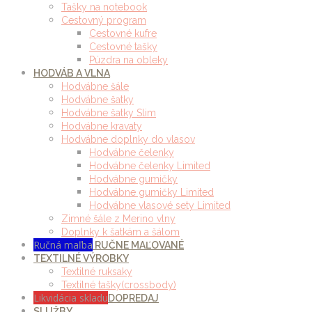
Tašky na notebook
Cestovný program
Cestovné kufre
Cestovné tašky
Púzdra na obleky
HODVÁB A VLNA
Hodvábne šále
Hodvábne šatky
Hodvábne šatky Slim
Hodvábne kravaty
Hodvábne doplnky do vlasov
Hodvábne čelenky
Hodvábne čelenky Limited
Hodvábne gumičky
Hodvábne gumičky Limited
Hodvábne vlasové sety Limited
Zimné šále z Merino vlny
Doplnky k šatkám a šálom
Ručná maľba
RUČNE MAĽOVANÉ
TEXTILNÉ VÝROBKY
Textilné ruksaky
Textilné tašky(crossbody)
Likvidácia skladu
DOPREDAJ
SLUŽBY