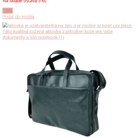
Na sklade ostáva 3 ks
bola:
je:
107.70 €.
69.00 €.
-36%
Pridať do košíka