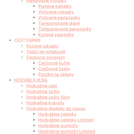
Handmade výrobky
Pletené kabelky
Vyšívané ruksaky
Vyšívané peňaženky
Tamponované diáre
Tamponované peňaženky
Kožené zápisníky
CESTOVANIE
Kožené ruksaky
Tašky na notebook
Cestovný program
Cestovné kufre
Cestovné tašky
Púzdra na obleky
HODVÁB A VLNA
Hodvábne šále
Hodvábne šatky
Hodvábne šatky Slim
Hodvábne kravaty
Hodvábne doplnky do vlasov
Hodvábne čelenky
Hodvábne čelenky Limited
Hodvábne gumičky
Hodvábne gumičky Limited