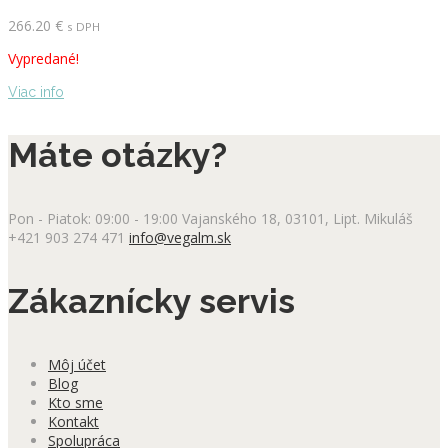
266.20
€
s DPH
Vypredané!
Viac info
Máte otázky?
Pon - Piatok: 09:00 - 19:00
Vajanského 18, 03101, Lipt. Mikuláš
+421 903 274 471
info@vegalm.sk
Zákaznícky servis
Môj účet
Blog
Kto sme
Kontakt
Spolupráca