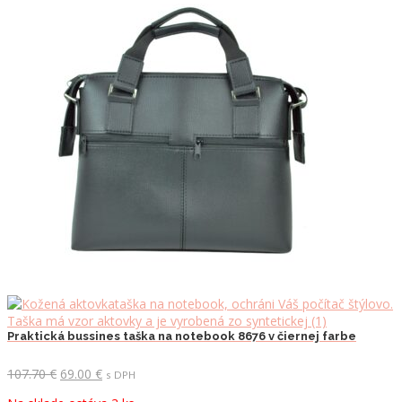
Praktická bussines taška na notebook 8676 v čiernej farbe
Pôvodná
Aktuálna
107.70
€
69.00
€
s DPH
cena
cena