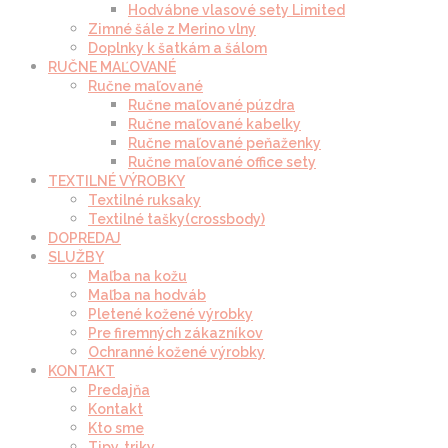
Hodvábne vlasové sety Limited
Zimné šále z Merino vlny
Doplnky k šatkám a šálom
RUČNE MAĽOVANÉ
Ručne maľované
Ručne maľované púzdra
Ručne maľované kabelky
Ručne maľované peňaženky
Ručne maľované office sety
TEXTILNÉ VÝROBKY
Textilné ruksaky
Textilné tašky(crossbody)
DOPREDAJ
SLUŽBY
Maľba na kožu
Maľba na hodváb
Pletené kožené výrobky
Pre firemných zákazníkov
Ochranné kožené výrobky
KONTAKT
Predajňa
Kontakt
Kto sme
Tipy, triky