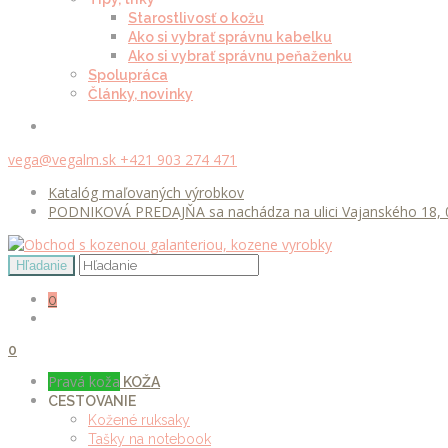
Starostlivosť o kožu
Ako si vybrať správnu kabelku
Ako si vybrať správnu peňaženku
Spolupráca
Články, novinky
vega@vegalm.sk
+421 903 274 471
Katalóg maľovaných výrobkov
PODNIKOVÁ PREDAJŇA sa nachádza na ulici Vajanského 18, 0
0
0
Pravá koža
KOŽA
CESTOVANIE
Kožené ruksaky
Tašky na notebook