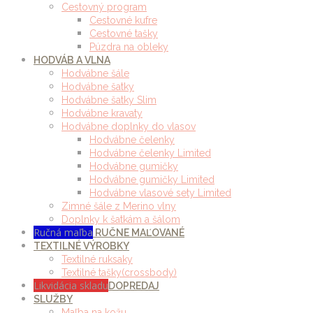
Cestovný program
Cestovné kufre
Cestovné tašky
Púzdra na obleky
HODVÁB A VLNA
Hodvábne šále
Hodvábne šatky
Hodvábne šatky Slim
Hodvábne kravaty
Hodvábne doplnky do vlasov
Hodvábne čelenky
Hodvábne čelenky Limited
Hodvábne gumičky
Hodvábne gumičky Limited
Hodvábne vlasové sety Limited
Zimné šále z Merino vlny
Doplnky k šatkám a šálom
Ručná maľba
RUČNE MAĽOVANÉ
TEXTILNÉ VÝROBKY
Textilné ruksaky
Textilné tašky(crossbody)
Likvidácia skladu
DOPREDAJ
SLUŽBY
Maľba na kožu