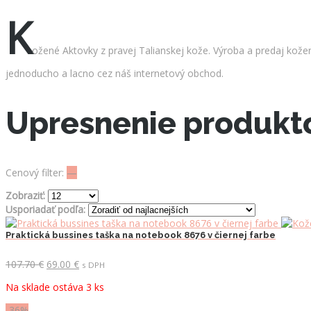
K
ožené Aktovky z pravej Talianskej kože. Výroba a predaj kož
jednoducho a lacno cez náš internetový obchod.
Upresnenie produkt
Cenový filter:
—
Zobraziť:
Usporiadať podľa:
Praktická bussines taška na notebook 8676 v čiernej farbe
Pôvodná
Aktuálna
107.70
€
69.00
€
s DPH
cena
cena
Na sklade ostáva 3 ks
bola:
je:
107.70 €.
69.00 €.
-36%