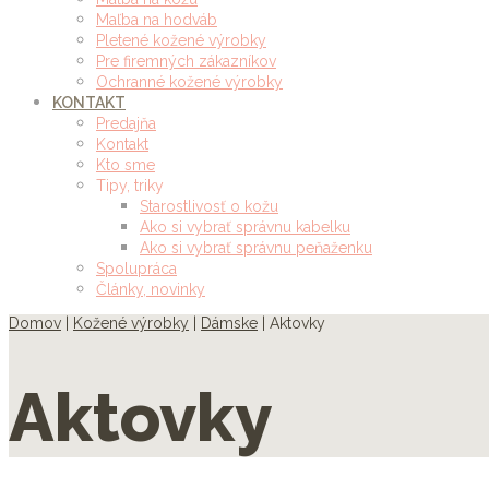
Maľba na hodváb
Pletené kožené výrobky
Pre firemných zákazníkov
Ochranné kožené výrobky
KONTAKT
Predajňa
Kontakt
Kto sme
Tipy, triky
Starostlivosť o kožu
Ako si vybrať správnu kabelku
Ako si vybrať správnu peňaženku
Spolupráca
Články, novinky
Domov
|
Kožené výrobky
|
Dámske
| Aktovky
Aktovky