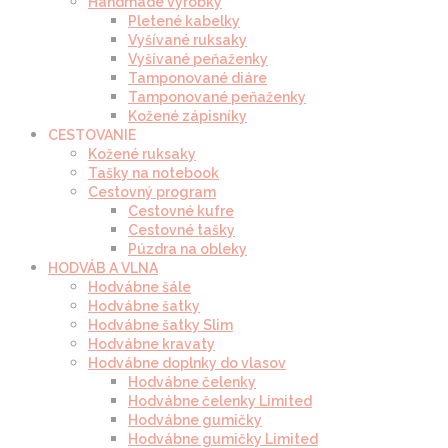
Handmade výrobky
Pletené kabelky
Vyšívané ruksaky
Vyšívané peňaženky
Tamponované diáre
Tamponované peňaženky
Kožené zápisníky
CESTOVANIE
Kožené ruksaky
Tašky na notebook
Cestovný program
Cestovné kufre
Cestovné tašky
Púzdra na obleky
HODVÁB A VLNA
Hodvábne šále
Hodvábne šatky
Hodvábne šatky Slim
Hodvábne kravaty
Hodvábne doplnky do vlasov
Hodvábne čelenky
Hodvábne čelenky Limited
Hodvábne gumičky
Hodvábne gumičky Limited