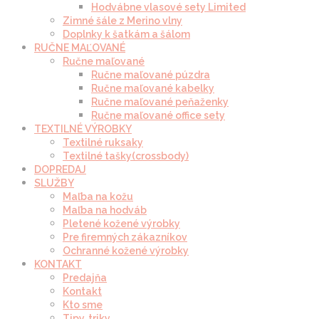
Hodvábne vlasové sety Limited
Zimné šále z Merino vlny
Doplnky k šatkám a šálom
RUČNE MAĽOVANÉ
Ručne maľované
Ručne maľované púzdra
Ručne maľované kabelky
Ručne maľované peňaženky
Ručne maľované office sety
TEXTILNÉ VÝROBKY
Textilné ruksaky
Textilné tašky(crossbody)
DOPREDAJ
SLUŽBY
Maľba na kožu
Maľba na hodváb
Pletené kožené výrobky
Pre firemných zákazníkov
Ochranné kožené výrobky
KONTAKT
Predajňa
Kontakt
Kto sme
Tipy, triky