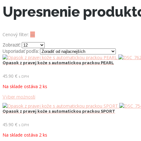
Upresnenie produkt
Cenový filter:
—
Zobraziť:
Usporiadať podľa:
Opasok z pravej kože s automatickou prackou PEARL
45.90
€
s DPH
Na sklade ostáva 2 ks
Tento
Výber možností
produkt
má
Opasok z pravej kože s automatickou prackou SPORT
viacero
variantov.
45.90
€
s DPH
Možnosti
si
Na sklade ostáva 2 ks
môžete