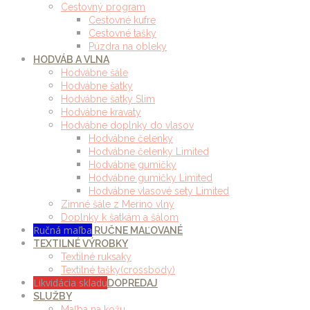
Cestovný program
Cestovné kufre
Cestovné tašky
Púzdra na obleky
HODVÁB A VLNA
Hodvábne šále
Hodvábne šatky
Hodvábne šatky Slim
Hodvábne kravaty
Hodvábne doplnky do vlasov
Hodvábne čelenky
Hodvábne čelenky Limited
Hodvábne gumičky
Hodvábne gumičky Limited
Hodvábne vlasové sety Limited
Zimné šále z Merino vlny
Doplnky k šatkám a šálom
Ručná maľba
RUČNE MAĽOVANÉ
TEXTILNÉ VÝROBKY
Textilné ruksaky
Textilné tašky(crossbody)
Likvidácia skladu
DOPREDAJ
SLUŽBY
Maľba na kožu