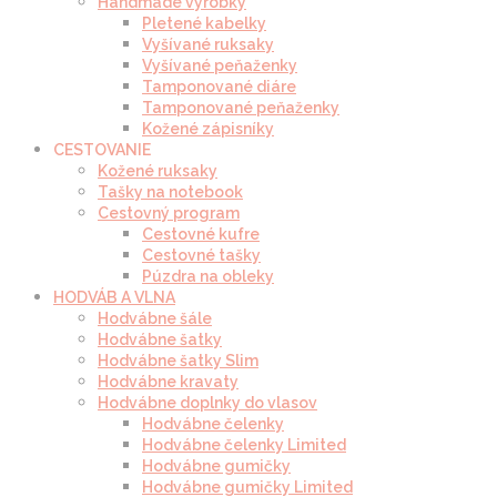
Handmade výrobky
Pletené kabelky
Vyšívané ruksaky
Vyšívané peňaženky
Tamponované diáre
Tamponované peňaženky
Kožené zápisníky
CESTOVANIE
Kožené ruksaky
Tašky na notebook
Cestovný program
Cestovné kufre
Cestovné tašky
Púzdra na obleky
HODVÁB A VLNA
Hodvábne šále
Hodvábne šatky
Hodvábne šatky Slim
Hodvábne kravaty
Hodvábne doplnky do vlasov
Hodvábne čelenky
Hodvábne čelenky Limited
Hodvábne gumičky
Hodvábne gumičky Limited