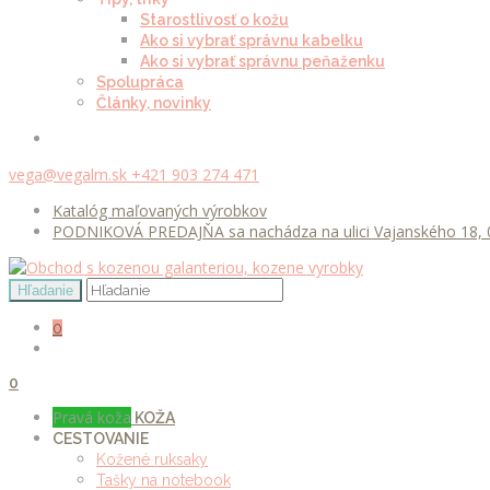
Starostlivosť o kožu
Ako si vybrať správnu kabelku
Ako si vybrať správnu peňaženku
Spolupráca
Články, novinky
vega@vegalm.sk
+421 903 274 471
Katalóg maľovaných výrobkov
PODNIKOVÁ PREDAJŇA sa nachádza na ulici Vajanského 18, 0
0
0
Pravá koža
KOŽA
CESTOVANIE
Kožené ruksaky
Tašky na notebook