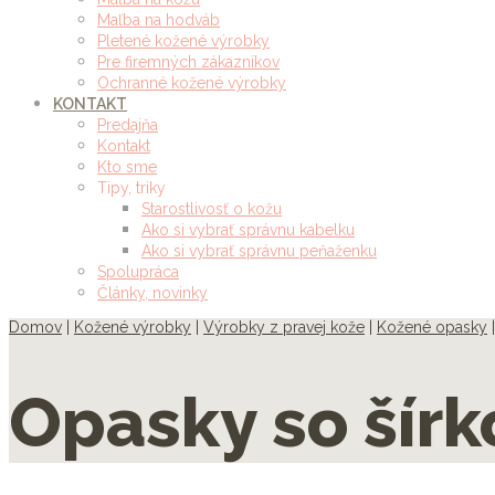
Maľba na hodváb
Pletené kožené výrobky
Pre firemných zákazníkov
Ochranné kožené výrobky
KONTAKT
Predajňa
Kontakt
Kto sme
Tipy, triky
Starostlivosť o kožu
Ako si vybrať správnu kabelku
Ako si vybrať správnu peňaženku
Spolupráca
Články, novinky
Domov
|
Kožené výrobky
|
Výrobky z pravej kože
|
Kožené opasky
Opasky so šír