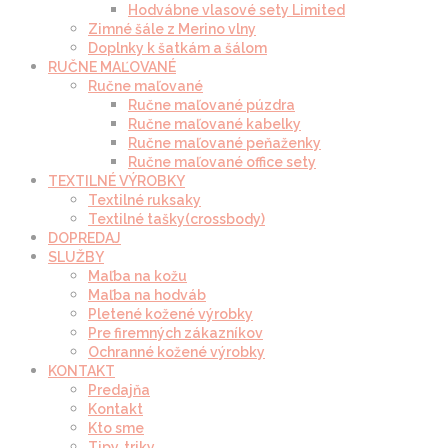
Hodvábne vlasové sety Limited
Zimné šále z Merino vlny
Doplnky k šatkám a šálom
RUČNE MAĽOVANÉ
Ručne maľované
Ručne maľované púzdra
Ručne maľované kabelky
Ručne maľované peňaženky
Ručne maľované office sety
TEXTILNÉ VÝROBKY
Textilné ruksaky
Textilné tašky(crossbody)
DOPREDAJ
SLUŽBY
Maľba na kožu
Maľba na hodváb
Pletené kožené výrobky
Pre firemných zákazníkov
Ochranné kožené výrobky
KONTAKT
Predajňa
Kontakt
Kto sme
Tipy, triky