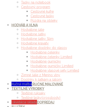
Tašky na notebook
Cestovný program
Cestovné kufre
Cestovné tašky
Púzdra na obleky
HODVÁB A VLNA
Hodvábne šále
Hodvábne šatky
Hodvábne šatky Slim
Hodvábne kravaty
Hodvábne doplnky do vlasov
Hodvábne čelenky
Hodvábne čelenky Limited
Hodvábne gumičky
Hodvábne gumičky Limited
Hodvábne vlasové sety Limited
Zimné šále z Merino vlny
Doplnky k šatkám a šálom
Ručná maľba
RUČNE MAĽOVANÉ
TEXTILNÉ VÝROBKY
Textilné ruksaky
Textilné tašky(crossbody)
Likvidácia skladu
DOPREDAJ
SLUŽBY