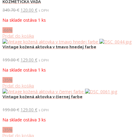
KOZMETICKÁ VADA
Pôvodná
Aktuálna
349.70
€
120.00
€
s DPH
cena
cena
Na sklade ostáva 1 ks
bola:
je:
349.70 €.
120.00 €.
-66%
Pridať do košíka
Vintage kožená aktovka v tmavo hnedej farbe
Pôvodná
Aktuálna
199.00
€
129.00
€
s DPH
cena
cena
Na sklade ostáva 1 ks
bola:
je:
199.00 €.
129.00 €.
-35%
Pridať do košíka
Vintage kožená aktovka v čiernej farbe
Pôvodná
Aktuálna
199.00
€
129.00
€
s DPH
cena
cena
Na sklade ostáva 3 ks
bola:
je:
199.00 €.
129.00 €.
-35%
Pridať do košíka