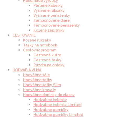
Handmade výrobky
Pletené kabelky
Vyšívané ruksaky
Vyšívané peňaženky
Tamponované diáre
Tamponované peňaženky
Kožené zápisníky
CESTOVANIE
Kožené ruksaky
Tašky na notebook
Cestovný program
Cestovné kufre
Cestovné tašky
Púzdra na obleky
HODVÁB A VLNA
Hodvábne šále
Hodvábne šatky
Hodvábne šatky Slim
Hodvábne kravaty
Hodvábne doplnky do vlasov
Hodvábne čelenky
Hodvábne čelenky Limited
Hodvábne gumičky
Hodvábne gumičky Limited