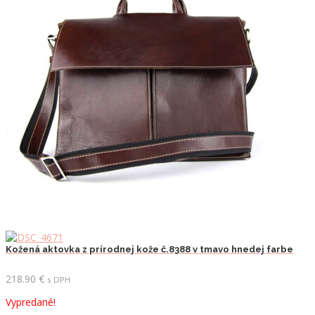
Kožená aktovka z prírodnej kože č.8388 v tmavo hnedej farbe
218.90
€
s DPH
Vypredané!