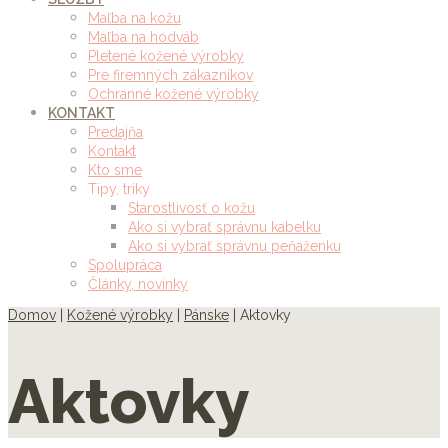
Maľba na kožu
Maľba na hodváb
Pletené kožené výrobky
Pre firemných zákazníkov
Ochranné kožené výrobky
KONTAKT
Predajňa
Kontakt
Kto sme
Tipy, triky
Starostlivosť o kožu
Ako si vybrať správnu kabelku
Ako si vybrať správnu peňaženku
Spolupráca
Články, novinky
Domov
|
Kožené výrobky
|
Pánske
| Aktovky
Aktovky