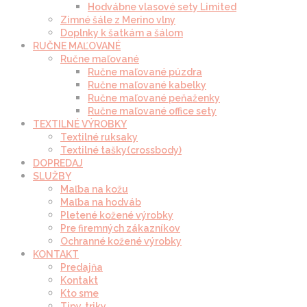
Hodvábne vlasové sety Limited
Zimné šále z Merino vlny
Doplnky k šatkám a šálom
RUČNE MAĽOVANÉ
Ručne maľované
Ručne maľované púzdra
Ručne maľované kabelky
Ručne maľované peňaženky
Ručne maľované office sety
TEXTILNÉ VÝROBKY
Textilné ruksaky
Textilné tašky(crossbody)
DOPREDAJ
SLUŽBY
Maľba na kožu
Maľba na hodváb
Pletené kožené výrobky
Pre firemných zákazníkov
Ochranné kožené výrobky
KONTAKT
Predajňa
Kontakt
Kto sme
Tipy, triky