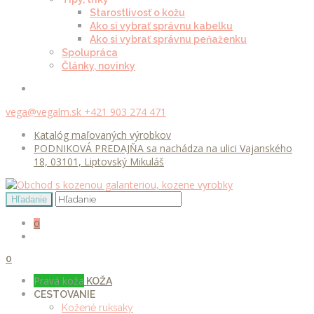
Starostlivosť o kožu
Ako si vybrať správnu kabelku
Ako si vybrať správnu peňaženku
Spolupráca
Články, novinky
vega@vegalm.sk
+421 903 274 471
Katalóg maľovaných výrobkov
PODNIKOVÁ PREDAJŇA sa nachádza na ulici Vajanského
18, 03101, Liptovský Mikuláš
0
0
Pravá koža
KOŽA
CESTOVANIE
Kožené ruksaky