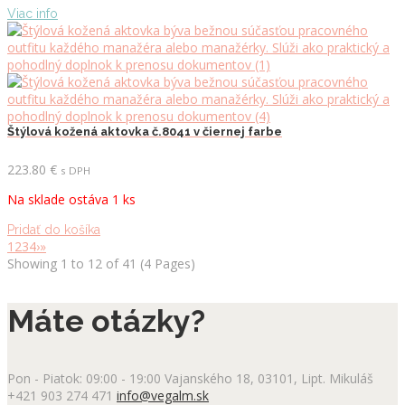
Viac info
Štýlová kožená aktovka č.8041 v čiernej farbe
223.80
€
s DPH
Na sklade ostáva 1 ks
Pridať do košíka
1
2
3
4
›
»
Showing 1 to 12 of 41 (4 Pages)
Máte otázky?
Pon - Piatok: 09:00 - 19:00
Vajanského 18, 03101, Lipt. Mikuláš
+421 903 274 471
info@vegalm.sk