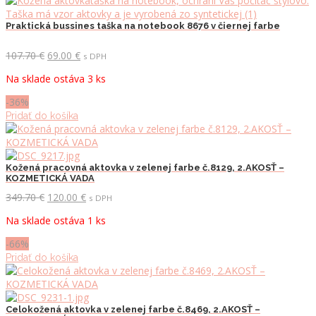
Praktická bussines taška na notebook 8676 v čiernej farbe
Pôvodná
Aktuálna
107.70
€
69.00
€
s DPH
cena
cena
Na sklade ostáva 3 ks
bola:
je:
107.70 €.
69.00 €.
-36%
Pridať do košíka
Kožená pracovná aktovka v zelenej farbe č.8129, 2.AKOSŤ –
KOZMETICKÁ VADA
Pôvodná
Aktuálna
349.70
€
120.00
€
s DPH
cena
cena
Na sklade ostáva 1 ks
bola:
je:
349.70 €.
120.00 €.
-66%
Pridať do košíka
Celokožená aktovka v zelenej farbe č.8469, 2.AKOSŤ –