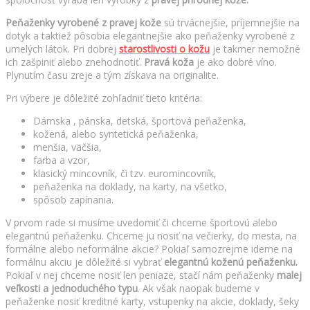
Peňaženky
vyrobené z pravej kože
sú trvácnejšie, príjemnejšie na
dotyk a taktiež pôsobia elegantnejšie ako peňaženky vyrobené z
umelých látok. Pri dobrej
starostlivosti o kožu
je takmer nemožné
ich zašpiniť alebo znehodnotiť.
Pravá koža
je ako dobré víno.
Plynutím času zreje a tým získava na originalite.
Pri výbere je dôležité zohľadniť tieto kritéria:
Dámska , pánska, detská, športová peňaženka,
kožená, alebo syntetická peňaženka,
menšia, väčšia,
farba a vzor,
klasický mincovník, či tzv. euromincovník,
peňaženka na doklady, na karty, na všetko,
spôsob zapínania.
V prvom rade si musíme uvedomiť či chceme športovú alebo
elegantnú peňaženku. Chceme ju nosiť na večierky, do mesta, na
formálne alebo neformálne akcie? Pokiaľ samozrejme ideme na
formálnu akciu je dôležité si vybrať
elegantnú koženú peňaženku.
Pokiaľ v nej chceme nosiť len peniaze, stačí nám peňaženky
malej
veľkosti a jednoduchého typu
. Ak však naopak budeme v
peňaženke nosiť kreditné karty, vstupenky na akcie, doklady, šeky