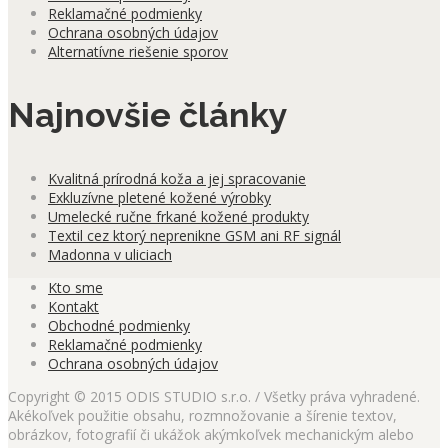
Reklamačné podmienky
Ochrana osobných údajov
Alternatívne riešenie sporov
Najnovšie články
Kvalitná prírodná koža a jej spracovanie
Exkluzívne pletené kožené výrobky
Umelecké ručne frkané kožené produkty
Textil cez ktorý neprenikne GSM ani RF signál
Madonna v uliciach
Kto sme
Kontakt
Obchodné podmienky
Reklamačné podmienky
Ochrana osobných údajov
Copyright © 2015 ODIS STUDIO s.r.o. / Všetky práva vyhradené.
Akékoľvek použitie obsahu, rozmnožovanie a šírenie textov,
obrázkov, fotografií či ukážok akýmkoľvek mechanickým alebo