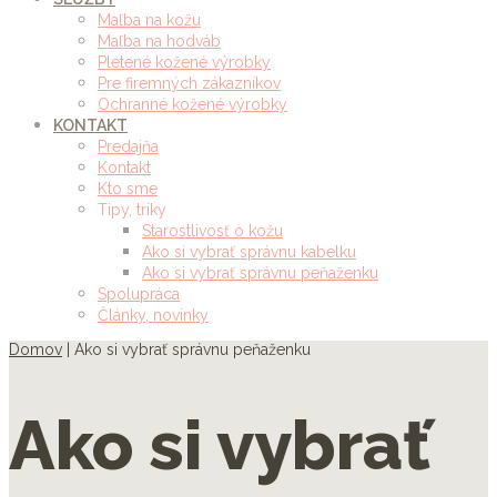
Maľba na kožu
Maľba na hodváb
Pletené kožené výrobky
Pre firemných zákazníkov
Ochranné kožené výrobky
KONTAKT
Predajňa
Kontakt
Kto sme
Tipy, triky
Starostlivosť o kožu
Ako si vybrať správnu kabelku
Ako si vybrať správnu peňaženku
Spolupráca
Články, novinky
Domov
|
Ako si vybrať správnu peňaženku
Ako si vybrať