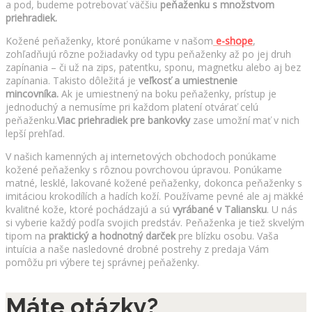
a pod, budeme potrebovať väčšiu
peňaženku s množstvom
priehradiek.
Kožené peňaženky, ktoré ponúkame v našom
e-shope
,
zohľadňujú rôzne požiadavky od typu peňaženky až po jej druh
zapínania – či už na zips, patentku, sponu, magnetku alebo aj bez
zapínania. Takisto dôležitá je
veľkosť a umiestnenie
mincovníka.
Ak je umiestnený na boku peňaženky, prístup je
jednoduchý a nemusíme pri každom platení otvárať celú
peňaženku.
Viac priehradiek pre bankovky
zase umožní mať v nich
lepší prehľad.
V našich kamenných aj internetových obchodoch ponúkame
kožené peňaženky s rôznou povrchovou úpravou. Ponúkame
matné, lesklé, lakované kožené peňaženky, dokonca peňaženky s
imitáciou krokodílích a hadích koží. Používame pevné ale aj mäkké
kvalitné kože, ktoré pochádzajú a sú
vyrábané v Taliansku
. U nás
si vyberie každý podľa svojich predstáv. Peňaženka je tiež skvelým
tipom na
praktický a hodnotný darček
pre blízku osobu. Vaša
intuícia a naše nasledovné drobné postrehy z predaja Vám
pomôžu pri výbere tej správnej peňaženky.
Máte otázky?