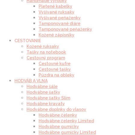
Handmade výrobky
Pletené kabelky
Vyšívané ruksaky
Vyšívané peňaženky
Tamponované diáre
Tamponované peňaženky
Kožené zápisníky
CESTOVANIE
Kožené ruksaky
Tašky na notebook
Cestovný program
Cestovné kufre
Cestovné tašky
Púzdra na obleky
HODVÁB A VLNA
Hodvábne šále
Hodvábne šatky
Hodvábne šatky Slim
Hodvábne kravaty
Hodvábne doplnky do vlasov
Hodvábne čelenky
Hodvábne čelenky Limited
Hodvábne gumičky
Hodvábne gumičky Limited