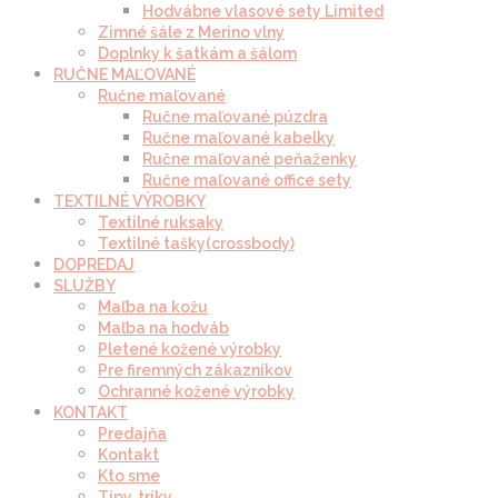
Hodvábne vlasové sety Limited
Zimné šále z Merino vlny
Doplnky k šatkám a šálom
RUČNE MAĽOVANÉ
Ručne maľované
Ručne maľované púzdra
Ručne maľované kabelky
Ručne maľované peňaženky
Ručne maľované office sety
TEXTILNÉ VÝROBKY
Textilné ruksaky
Textilné tašky(crossbody)
DOPREDAJ
SLUŽBY
Maľba na kožu
Maľba na hodváb
Pletené kožené výrobky
Pre firemných zákazníkov
Ochranné kožené výrobky
KONTAKT
Predajňa
Kontakt
Kto sme
Tipy, triky