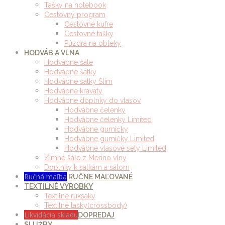
Tašky na notebook
Cestovný program
Cestovné kufre
Cestovné tašky
Púzdra na obleky
HODVÁB A VLNA
Hodvábne šále
Hodvábne šatky
Hodvábne šatky Slim
Hodvábne kravaty
Hodvábne doplnky do vlasov
Hodvábne čelenky
Hodvábne čelenky Limited
Hodvábne gumičky
Hodvábne gumičky Limited
Hodvábne vlasové sety Limited
Zimné šále z Merino vlny
Doplnky k šatkám a šálom
Ručná maľba
RUČNE MAĽOVANÉ
TEXTILNÉ VÝROBKY
Textilné ruksaky
Textilné tašky(crossbody)
Likvidácia skladu
DOPREDAJ
SLUŽBY