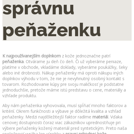
správnu
peňaženku
K najpoužívanejším doplnkom
z kože jednoznačne patrí
peňaženka
. Otvárame ju deň čo deň. Či už vyberáme peniaze,
platíme v obchode, vkladáme doklady, vyberáme poukážky, šeky
alebo iné drobnosti. Nákup peňaženky má oproti nákupu iných
doplnkov výhodu v tom, že nie je nevyhnutný osobný kontakt s
tovarom. Rozhodovanie kúpy pre svoju maličkosť je podstatne
jednoduchšie, pretože máme istú predstavu o cene, materiály a
vzhľade produktu.
Aby nám peňaženka vyhovovala, musí spĺňať mnoho faktorov a
kritérií. Okrem funkčnosti a výbave je dôležitá kvalita a vzhľad
peňaženky. Medzi najdôležitejší faktor radíme
materiá
l. Vďaka
cenovej dostupnosti čoraz viac zákazníkov uprednostňuje pri
výbere peňaženky kožený materiál pred syntetickým. Preto naša
spoločnosť vyrába len výrobky z
pravej prírodnej kože.