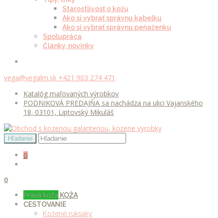
Starostlivosť o kožu
Ako si vybrať správnu kabelku
Ako si vybrať správnu peňaženku
Spolupráca
Články, novinky
vega@vegalm.sk
+421 903 274 471
Katalóg maľovaných výrobkov
PODNIKOVÁ PREDAJŇA sa nachádza na ulici Vajanského
18, 03101, Liptovský Mikuláš
0
0
Pravá koža
KOŽA
CESTOVANIE
Kožené ruksaky