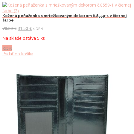
Kožená peňaženka s mriežkovaným dekorom č.8559-1 v čiernej
farbe
Pôvodná
Aktuálna
70.20
€
31.50
€
s DPH
cena
cena
Na sklade ostáva 5 ks
bola:
je:
70.20 €.
31.50 €.
-55%
Pridať do košíka