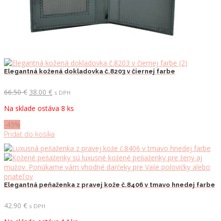
Elegantná kožená dokladovka č.8203 v čiernej farbe
Pôvodná
Aktuálna
66.50
€
38.00
€
s DPH
cena
cena
Na sklade ostáva 8 ks
bola:
je:
66.50 €.
38.00 €.
-43%
Pridať do košíka
Elegantná peňaženka z pravej kože č.8406 v tmavo hnedej farbe
42.90
€
s DPH