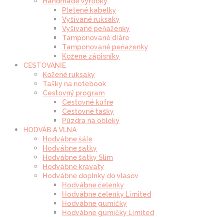
Handmade výrobky
Pletené kabelky
Vyšívané ruksaky
Vyšívané peňaženky
Tamponované diáre
Tamponované peňaženky
Kožené zápisníky
CESTOVANIE
Kožené ruksaky
Tašky na notebook
Cestovný program
Cestovné kufre
Cestovné tašky
Púzdra na obleky
HODVÁB A VLNA
Hodvábne šále
Hodvábne šatky
Hodvábne šatky Slim
Hodvábne kravaty
Hodvábne doplnky do vlasov
Hodvábne čelenky
Hodvábne čelenky Limited
Hodvábne gumičky
Hodvábne gumičky Limited