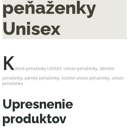
peňaženky
Unisex
K
ožené peňaženky UNISEX, Unisex peňaženky, dámske
peňaženky, pánske peňaženky, kožené unisex peňaženky, unisex
peňaženka
Upresnenie
produktov