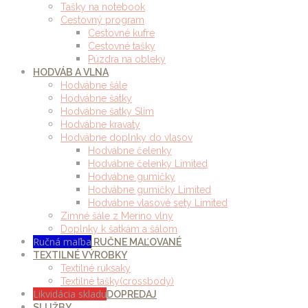
Tašky na notebook
Cestovný program
Cestovné kufre
Cestovné tašky
Púzdra na obleky
HODVÁB A VLNA
Hodvábne šále
Hodvábne šatky
Hodvábne šatky Slim
Hodvábne kravaty
Hodvábne doplnky do vlasov
Hodvábne čelenky
Hodvábne čelenky Limited
Hodvábne gumičky
Hodvábne gumičky Limited
Hodvábne vlasové sety Limited
Zimné šále z Merino vlny
Doplnky k šatkám a šálom
Ručná maľba
RUČNE MAĽOVANÉ
TEXTILNÉ VÝROBKY
Textilné ruksaky
Textilné tašky(crossbody)
Likvidácia skladu
DOPREDAJ
SLUŽBY