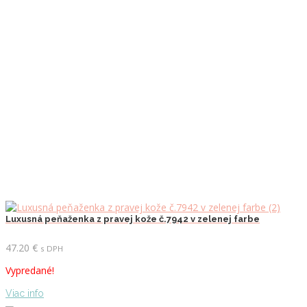
Luxusná peňaženka z pravej kože č.7942 v zelenej farbe
47.20
€
s DPH
Vypredané!
Viac info