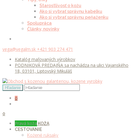
Starostlivosť o kožu
Ako si vybrať správnu kabelku
Ako si vybrať správnu peňaženku
Spolupráca
Články, novinky
vega@vegalm.sk
+421 903 274 471
Katalóg maľovaných výrobkov
PODNIKOVÁ PREDAJŇA sa nachádza na ulici Vajanského
18, 03101, Liptovský Mikuláš
0
0
Pravá koža
KOŽA
CESTOVANIE
Kožené ruksaky