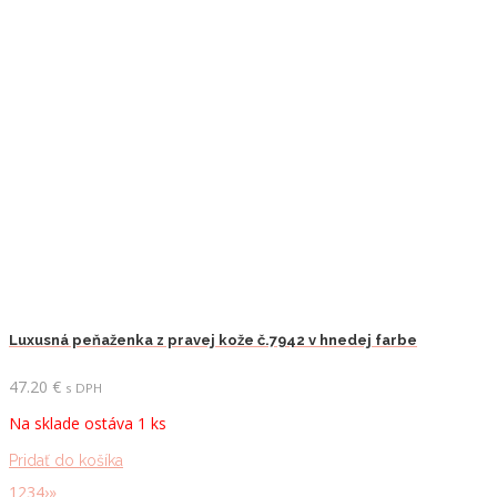
Luxusná peňaženka z pravej kože č.7942 v hnedej farbe
47.20
€
s DPH
Na sklade ostáva 1 ks
Pridať do košíka
1
2
3
4
›
»