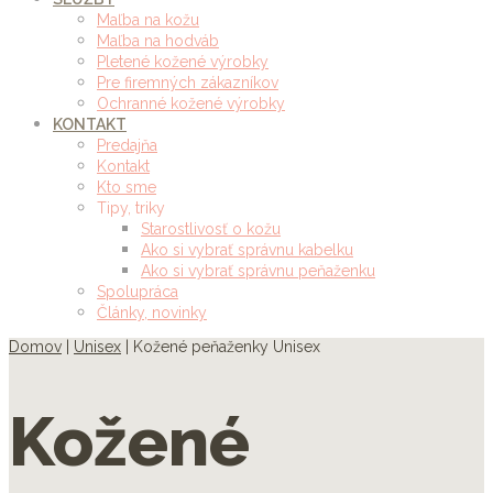
Maľba na kožu
Maľba na hodváb
Pletené kožené výrobky
Pre firemných zákazníkov
Ochranné kožené výrobky
KONTAKT
Predajňa
Kontakt
Kto sme
Tipy, triky
Starostlivosť o kožu
Ako si vybrať správnu kabelku
Ako si vybrať správnu peňaženku
Spolupráca
Články, novinky
Domov
|
Unisex
| Kožené peňaženky Unisex
Kožené