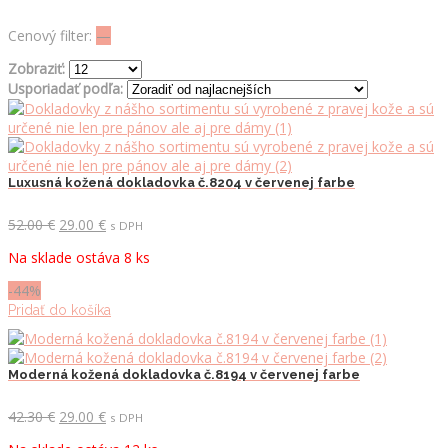
Cenový filter:
—
Zobraziť:
Usporiadať podľa:
Luxusná kožená dokladovka č.8204 v červenej farbe
Pôvodná
Aktuálna
52.00
€
29.00
€
s DPH
cena
cena
Na sklade ostáva 8 ks
bola:
je:
52.00 €.
29.00 €.
-44%
Pridať do košíka
Moderná kožená dokladovka č.8194 v červenej farbe
Pôvodná
Aktuálna
42.30
€
29.00
€
s DPH
cena
cena