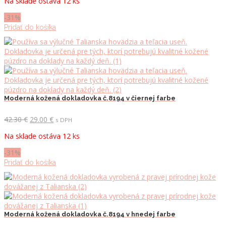
Na sklade ostáva 12 ks
bola:
je:
42.30 €.
29.00 €.
-31%
Pridať do košíka
Moderná kožená dokladovka č.8194 v čiernej farbe
Pôvodná
Aktuálna
42.30
€
29.00
€
s DPH
cena
cena
Na sklade ostáva 12 ks
bola:
je:
42.30 €.
29.00 €.
-31%
Pridať do košíka
Moderná kožená dokladovka č.8194 v hnedej farbe