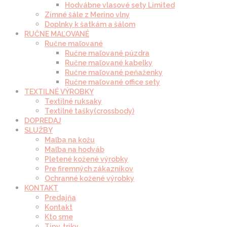
Hodvábne vlasové sety Limited
Zimné šále z Merino vlny
Doplnky k šatkám a šálom
RUČNE MAĽOVANÉ
Ručne maľované
Ručne maľované púzdra
Ručne maľované kabelky
Ručne maľované peňaženky
Ručne maľované office sety
TEXTILNÉ VÝROBKY
Textilné ruksaky
Textilné tašky(crossbody)
DOPREDAJ
SLUŽBY
Maľba na kožu
Maľba na hodváb
Pletené kožené výrobky
Pre firemných zákazníkov
Ochranné kožené výrobky
KONTAKT
Predajňa
Kontakt
Kto sme
Tipy, triky