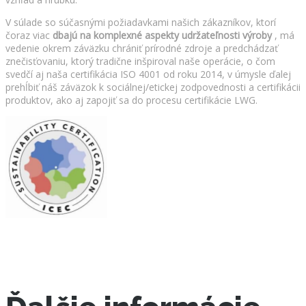
V súlade so súčasnými požiadavkami našich zákazníkov, ktorí
čoraz viac
dbajú na komplexné aspekty udržateľnosti výroby
, má
vedenie okrem záväzku chrániť prírodné zdroje a predchádzať
znečisťovaniu, ktorý tradične inšpiroval naše operácie, o čom
svedčí aj naša certifikácia ISO 4001 od roku 2014, v úmysle ďalej
prehĺbiť náš záväzok k sociálnej/etickej zodpovednosti a certifikácii
produktov, ako aj zapojiť sa do procesu certifikácie LWG.