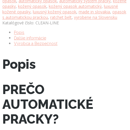
opasok
,
automatický opasok
,
automatický systém pracky
,
kožené
automatickou
opasky
,
kožený opasok
,
kožený opasok automatický
,
luxusné
prackou
kožené opasky
,
luxusný kožený opasok
,
made in slovakia
,
opasok
CLEAN
s automatickou prackou
,
ratchet belt
,
vyrobene na Slovensku
LINE
Katalógové číslo:
CLEAN-LINE
množstvo
Popis
Ďalšie informácie
Výrobca a Bezpečnosť
Popis
PREČO
AUTOMATICKÉ
PRACKY?