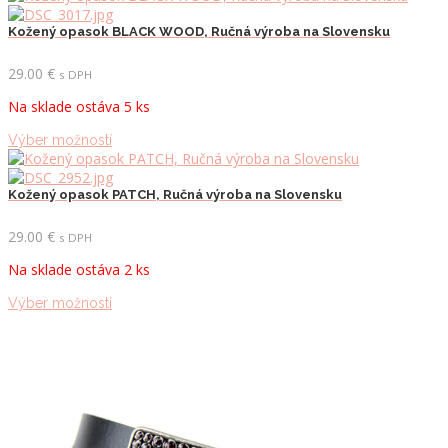
Kožený opasok BLACK WOOD, Ručná výroba na Slovensku
29.00
€
s DPH
Na sklade ostáva 5 ks
Tento
Výber možností
produkt
má
viacero
Kožený opasok PATCH, Ručná výroba na Slovensku
variantov.
Možnosti
29.00
€
s DPH
si
Na sklade ostáva 2 ks
môžete
vybrať
Tento
Výber možností
na
produkt
stránke
má
produktu.
viacero
variantov.
Možnosti
si
môžete