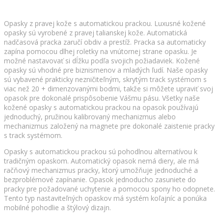
Opasky z pravej kože s automatickou prackou. Luxusné kožené
opasky sú vyrobené z pravej talianskej kože. Automatická
nadčasová pracka zaručí obdiv a prestíž. Pracka sa automaticky
zapína pomocou dlhej roletky na vnútornej strane opasku. Je
možné nastavovať si dĺžku podľa svojich požiadaviek. Kožené
opasky sú vhodné pre biznismenov a mladých ľudí. Naše opasky
sú vybavené prakticky nezničiteľným, skrytým track systémom s
viac než 20 + dimenzovanými bodmi, takže si môžete upraviť svoj
opasok pre dokonalé prispôsobenie Vášmu pásu. Všetky naše
kožené opasky s automatickou prackou na opasok používajú
jednoduchý, pružinou kalibrovaný mechanizmus alebo
mechanizmus založený na magnete pre dokonalé zaistenie pracky
s track systémom.
Opasky s automatickou prackou sú pohodlnou alternatívou k
tradičným opaskom. Automatický opasok nemá diery, ale má
račňový mechanizmus pracky, ktorý umožňuje jednoduché a
bezproblémové zapínanie. Opasok jednoducho zasuniete do
pracky pre požadované uchytenie a pomocou spony ho odopnete.
Tento typ nastaviteľných opaskov má systém koľajníc a ponúka
mobilné pohodlie a štýlový dizajn.