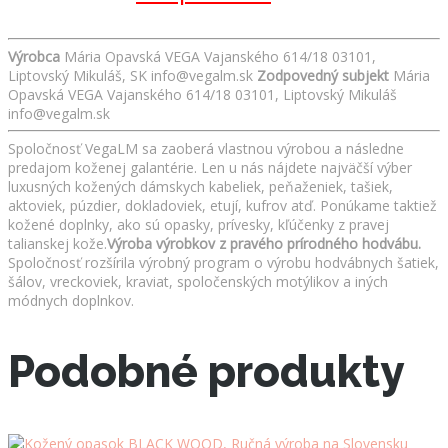
Výrobca
Mária Opavská VEGA Vajanského 614/18 03101,
Liptovský Mikuláš, SK info@vegalm.sk
Zodpovedný subjekt
Mária
Opavská VEGA Vajanského 614/18 03101, Liptovský Mikuláš
info@vegalm.sk
Spoločnosť VegaLM sa zaoberá vlastnou výrobou a následne
predajom koženej galantérie. Len u nás nájdete najväčší výber
luxusných kožených dámskych kabeliek, peňaženiek, tašiek,
aktoviek, púzdier, dokladoviek, etují, kufrov atď. Ponúkame taktiež
kožené doplnky, ako sú opasky, prívesky, kľúčenky z pravej
talianskej kože.
Výroba výrobkov z pravého prírodného hodvábu.
Spoločnosť rozšírila výrobný program o výrobu hodvábnych šatiek,
šálov, vreckoviek, kraviat, spoločenských motýlikov a iných
módnych doplnkov.
Podobné produkty