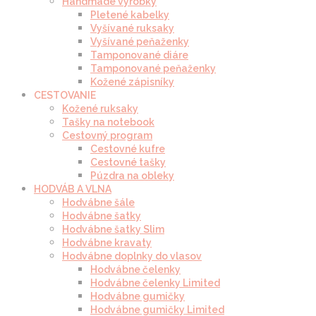
Handmade výrobky
Pletené kabelky
Vyšívané ruksaky
Vyšívané peňaženky
Tamponované diáre
Tamponované peňaženky
Kožené zápisníky
CESTOVANIE
Kožené ruksaky
Tašky na notebook
Cestovný program
Cestovné kufre
Cestovné tašky
Púzdra na obleky
HODVÁB A VLNA
Hodvábne šále
Hodvábne šatky
Hodvábne šatky Slim
Hodvábne kravaty
Hodvábne doplnky do vlasov
Hodvábne čelenky
Hodvábne čelenky Limited
Hodvábne gumičky
Hodvábne gumičky Limited