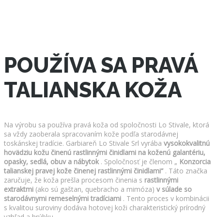
POUŽÍVA SA PRAVÁ
TALIANSKA KOŽA
Na výrobu sa používa pravá koža od spoločnosti Lo Stivale, ktorá
sa vždy zaoberala spracovaním kože podľa starodávnej
toskánskej tradície. Garbiareň Lo Stivale Srl vyrába
vysokokvalitnú
hovädziu kožu činenú rastlinnými činidlami na koženú galantériu,
opasky, sedlá, obuv a nábytok
. Spoločnosť je členom „
Konzorcia
talianskej pravej kože činenej rastlinnými činidlami“
. Táto značka
zaručuje, že koža prešla procesom činenia s
rastlinnými
extraktmi
(ako sú gaštan, quebracho a mimóza)
v súlade so
starodávnymi remeselnými tradíciami
. Tento proces v kombinácii
s kvalitou suroviny dodáva hotovej koži charakteristický prírodný
vzhľad a hrúbku.