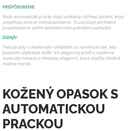
PRISPÔSOBENIE
Naše automatické pracky majú unikátny račňový systém, ktorý
umožňuje presné mikronastavenie. To zaručuje perfektné
prispôsobenie vašim každodenným potrebám pohodlia.
DIZAJN
Tieto pracky s moderným vzhľadom sú navrhnuté tak, aby
pozdvihli akýkoľvek outfit. Ich elegantný profil a moderné
materiály hovoria o mestskej elegancii, ktorá dopĺňa dnešné
módne trendy.
KOŽENÝ OPASOK S
AUTOMATICKOU
PRACKOU