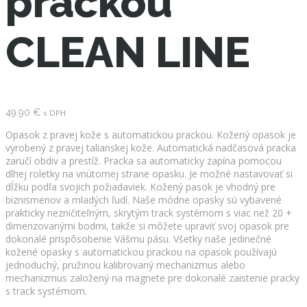
prackou
CLEAN LINE
49.90
€
s DPH
Opasok z pravej kože s automatickou prackou. Kožený opasok je
vyrobený z pravej talianskej kože. Automatická nadčasová pracka
zaručí obdiv a prestíž. Pracka sa automaticky zapína pomocou
dlhej roletky na vnútornej strane opasku. Je možné nastavovať si
dĺžku podľa svojich požiadaviek. Kožený pasok je vhodný pre
biznismenov a mladých ľudí. Naše módne opasky sú vybavené
prakticky nezničiteľným, skrytým track systémom s viac než 20 +
dimenzovanými bodmi, takže si môžete upraviť svoj opasok pre
dokonalé prispôsobenie Vášmu pásu. Všetky naše jedinečné
kožené opasky s automatickou prackou na opasok používajú
jednoduchý, pružinou kalibrovaný mechanizmus alebo
mechanizmus založený na magnete pre dokonalé zaistenie pracky
s track systémom.