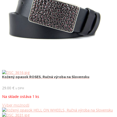
vybrať
na
stránke
produktu.
Kožený opasok ROSES, Ručná výroba na Slovensku
29.00
€
s DPH
Na sklade ostáva 1 ks
Tento
Výber možností
produkt
má