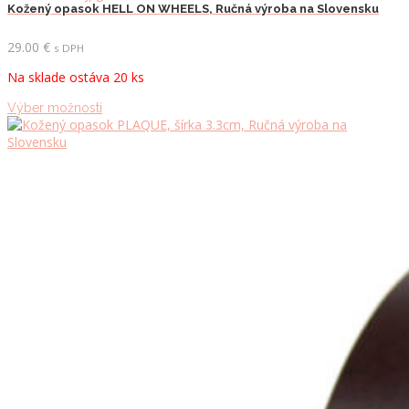
viacero
Kožený opasok HELL ON WHEELS, Ručná výroba na Slovensku
variantov.
Možnosti
29.00
€
s DPH
si
Na sklade ostáva 20 ks
môžete
vybrať
Tento
Výber možností
na
produkt
stránke
má
produktu.
viacero
variantov.
Možnosti
si
môžete
vybrať
na
stránke
produktu.