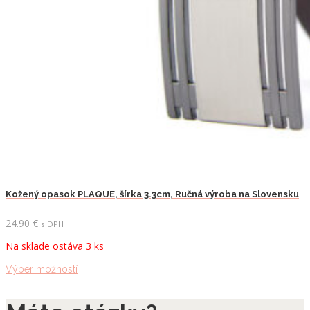
Kožený opasok PLAQUE, šírka 3.3cm, Ručná výroba na Slovensku
24.90
€
s DPH
Na sklade ostáva 3 ks
Tento
Výber možností
produkt
má
viacero