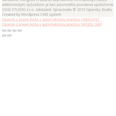
elektronickým spôsobom je bez písomného povolenia spoločnosti
ODIS STUDIO s.r.o. zakázané. Spracovalo © 2015 Opavsky Studio
Created by Wordpress CMS system
Opasok z pravej kože s automatickou prackou CRESCENT
Opasok z pravej kože s automatickou prackou NICKEL GAP