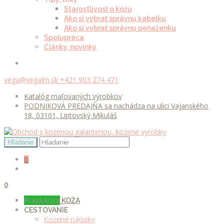
Starostlivosť o kožu
Ako si vybrať správnu kabelku
Ako si vybrať správnu peňaženku
Spolupráca
Články, novinky
vega@vegalm.sk
+421 903 274 471
Katalóg maľovaných výrobkov
PODNIKOVÁ PREDAJŇA sa nachádza na ulici Vajanského
18, 03101, Liptovský Mikuláš
0
0
Pravá koža
KOŽA
CESTOVANIE
Kožené ruksaky