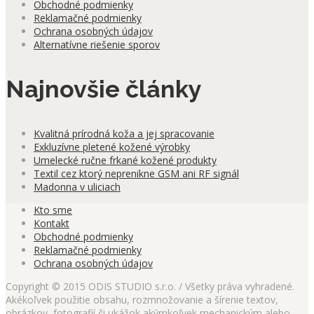
Obchodné podmienky
Reklamačné podmienky
Ochrana osobných údajov
Alternatívne riešenie sporov
Najnovšie články
Kvalitná prírodná koža a jej spracovanie
Exkluzívne pletené kožené výrobky
Umelecké ručne frkané kožené produkty
Textil cez ktorý neprenikne GSM ani RF signál
Madonna v uliciach
Kto sme
Kontakt
Obchodné podmienky
Reklamačné podmienky
Ochrana osobných údajov
Copyright © 2015 ODIS STUDIO s.r.o. / Všetky práva vyhradené.
Akékoľvek použitie obsahu, rozmnožovanie a šírenie textov,
obrázkov, fotografií či ukážok akýmkoľvek mechanickým alebo