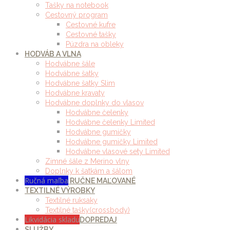
Tašky na notebook
Cestovný program
Cestovné kufre
Cestovné tašky
Púzdra na obleky
HODVÁB A VLNA
Hodvábne šále
Hodvábne šatky
Hodvábne šatky Slim
Hodvábne kravaty
Hodvábne doplnky do vlasov
Hodvábne čelenky
Hodvábne čelenky Limited
Hodvábne gumičky
Hodvábne gumičky Limited
Hodvábne vlasové sety Limited
Zimné šále z Merino vlny
Doplnky k šatkám a šálom
Ručná maľba
RUČNE MAĽOVANÉ
TEXTILNÉ VÝROBKY
Textilné ruksaky
Textilné tašky(crossbody)
Likvidácia skladu
DOPREDAJ
SLUŽBY