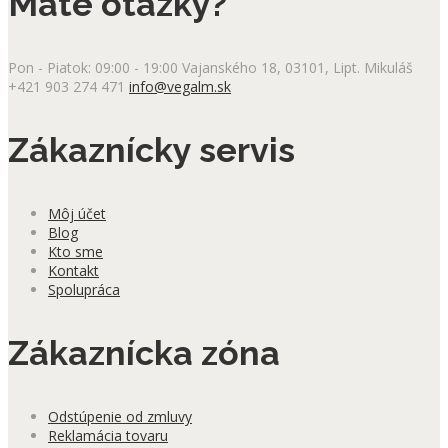
Máte otázky?
variantov.
Možnosti
si
Pon - Piatok: 09:00 - 19:00
Vajanského 18, 03101, Lipt. Mikuláš
môžete
+421 903 274 471
info@vegalm.sk
vybrať
na
stránke
Zákaznícky servis
produktu.
Môj účet
Blog
Kto sme
Kontakt
Spolupráca
Zákaznícka zóna
Odstúpenie od zmluvy
Reklamácia tovaru