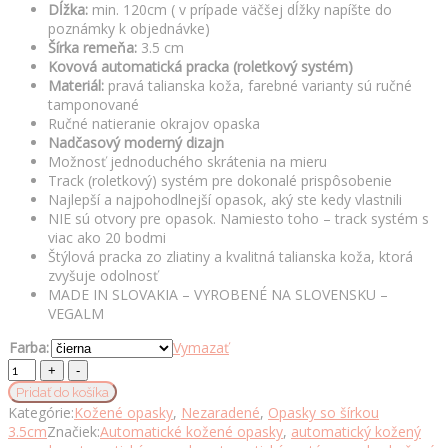
Dĺžka:
min. 120cm ( v prípade väčšej dĺžky napíšte do
poznámky k objednávke)
Šírka remeňa:
3.5 cm
Kovová automatická pracka (roletkový systém)
Materiál:
pravá talianska koža, farebné varianty sú ručné
tamponované
Ručné natieranie okrajov opaska
Nadčasový moderný dizajn
Možnosť jednoduchého skrátenia na mieru
Track (roletkový) systém pre dokonalé prispôsobenie
Najlepší a najpohodlnejší opasok, aký ste kedy vlastnili
NIE sú otvory pre opasok. Namiesto toho – track systém s
viac ako 20 bodmi
Štýlová pracka zo zliatiny a kvalitná talianska koža, ktorá
zvyšuje odolnosť
MADE IN SLOVAKIA – VYROBENÉ NA SLOVENSKU –
VEGALM
Farba:
Vymazať
Opasok
z
Pridať do košíka
pravej
Kategórie:
Kožené opasky
,
Nezaradené
,
Opasky so šírkou
kože
3.5cm
Značiek:
Automatické kožené opasky
,
automatický kožený
s