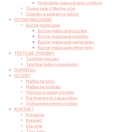
Hodvábne vlasové sety Limited
Zimné šále z Merino vlny
Doplnky k šatkám a šálom
RUČNE MAĽOVANÉ
Ručne maľované
Ručne maľované púzdra
Ručne maľované kabelky
Ručne maľované peňaženky
Ručne maľované office sety
TEXTILNÉ VÝROBKY
Textilné ruksaky
Textilné tašky(crossbody)
DOPREDAJ
SLUŽBY
Maľba na kožu
Maľba na hodváb
Pletené kožené výrobky
Pre firemných zákazníkov
Ochranné kožené výrobky
KONTAKT
Predajňa
Kontakt
Kto sme
Tipy, triky