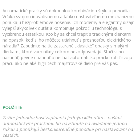
Automatické pracky sú dokonalou kombináciou štýlu a pohodlia.
Vďaka svojmu inovatívnemu a ľahko nastaviteľnému mechanizmu
ponúkajú bezproblémové nosenie. Ich moderný a elegantný dizajn
vylepší akýkoľvek outfit a kombinuje pokročilú technológiu s
vycibrenou estetikou. Kto by sa chcel trápiť s tradičnými dierkami
na opasok, keď si ho môžete utiahnuť s presnosťou elektrického
náradia? Zabudnite na tie zastarané „klasické“ opasky s malými
dierkami, ktoré vám nikdy celkom nezodpovedajú. Stačí si ho
nasunúť, pevne utiahnuť a nechať automatickú pracku robiť svoju
prácu ako nejaké high-tech majstrovské dielo pre váš pás.
POUŽITIE
Zažite jednoduchosť zapínania jedným kliknutím s našimi
automatickými prackami. Sú navrhnuté na ovládanie jednou
rukou a ponúkajú bezkonkurenčné pohodlie pri nastavovaní na
cestách.