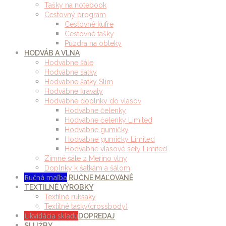
Tašky na notebook
Cestovný program
Cestovné kufre
Cestovné tašky
Púzdra na obleky
HODVÁB A VLNA
Hodvábne šále
Hodvábne šatky
Hodvábne šatky Slim
Hodvábne kravaty
Hodvábne doplnky do vlasov
Hodvábne čelenky
Hodvábne čelenky Limited
Hodvábne gumičky
Hodvábne gumičky Limited
Hodvábne vlasové sety Limited
Zimné šále z Merino vlny
Doplnky k šatkám a šálom
Ručná maľba
RUČNE MAĽOVANÉ
TEXTILNÉ VÝROBKY
Textilné ruksaky
Textilné tašky(crossbody)
Likvidácia skladu
DOPREDAJ
SLUŽBY