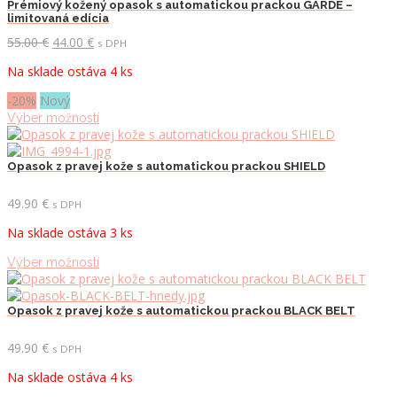
Prémiový kožený opasok s automatickou prackou GARDE –
limitovaná edícia
Pôvodná
Aktuálna
55.00
€
44.00
€
s DPH
cena
cena
Na sklade ostáva 4 ks
bola:
je:
55.00 €.
44.00 €.
-20%
Nový
Tento
Výber možností
produkt
má
viacero
Opasok z pravej kože s automatickou prackou SHIELD
variantov.
Možnosti
49.90
€
s DPH
si
Na sklade ostáva 3 ks
môžete
vybrať
Tento
Výber možností
na
produkt
stránke
má
produktu.
viacero
Opasok z pravej kože s automatickou prackou BLACK BELT
variantov.
Možnosti
49.90
€
s DPH
si
Na sklade ostáva 4 ks
môžete
vybrať