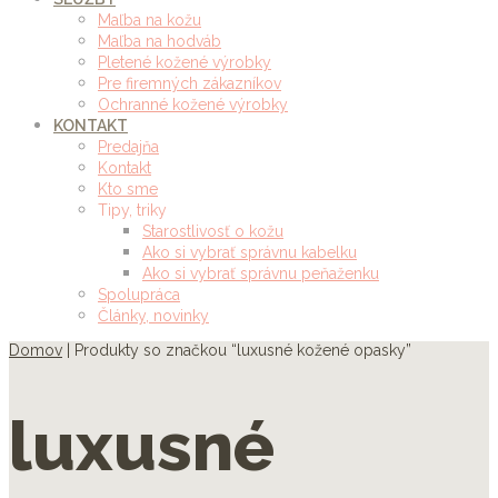
Maľba na kožu
Maľba na hodváb
Pletené kožené výrobky
Pre firemných zákazníkov
Ochranné kožené výrobky
KONTAKT
Predajňa
Kontakt
Kto sme
Tipy, triky
Starostlivosť o kožu
Ako si vybrať správnu kabelku
Ako si vybrať správnu peňaženku
Spolupráca
Články, novinky
Domov
| Produkty so značkou “luxusné kožené opasky”
luxusné