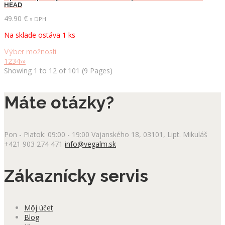
HEAD
Možnosti
si
49.90
€
s DPH
môžete
Na sklade ostáva 1 ks
vybrať
na
Tento
Výber možností
stránke
produkt
1
2
3
4
›
»
produktu.
má
Showing 1 to 12 of 101 (9 Pages)
viacero
variantov.
Máte otázky?
Možnosti
si
môžete
vybrať
Pon - Piatok: 09:00 - 19:00
Vajanského 18, 03101, Lipt. Mikuláš
na
+421 903 274 471
info@vegalm.sk
stránke
produktu.
Zákaznícky servis
Môj účet
Blog