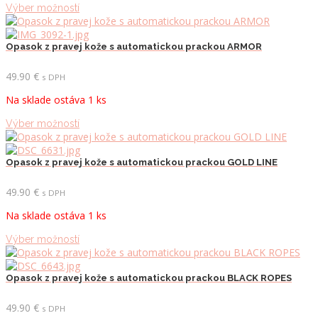
Tento
Výber možností
na
produkt
stránke
má
produktu.
viacero
Opasok z pravej kože s automatickou prackou ARMOR
variantov.
Možnosti
49.90
€
s DPH
si
Na sklade ostáva 1 ks
môžete
vybrať
Tento
Výber možností
na
produkt
stránke
má
produktu.
viacero
Opasok z pravej kože s automatickou prackou GOLD LINE
variantov.
Možnosti
49.90
€
s DPH
si
Na sklade ostáva 1 ks
môžete
vybrať
Tento
Výber možností
na
produkt
stránke
má
produktu.
viacero
Opasok z pravej kože s automatickou prackou BLACK ROPES
variantov.
Možnosti
49.90
€
s DPH