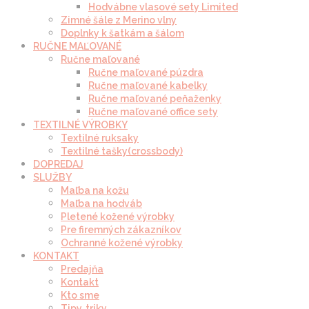
Hodvábne vlasové sety Limited
Zimné šále z Merino vlny
Doplnky k šatkám a šálom
RUČNE MAĽOVANÉ
Ručne maľované
Ručne maľované púzdra
Ručne maľované kabelky
Ručne maľované peňaženky
Ručne maľované office sety
TEXTILNÉ VÝROBKY
Textilné ruksaky
Textilné tašky(crossbody)
DOPREDAJ
SLUŽBY
Maľba na kožu
Maľba na hodváb
Pletené kožené výrobky
Pre firemných zákazníkov
Ochranné kožené výrobky
KONTAKT
Predajňa
Kontakt
Kto sme
Tipy, triky