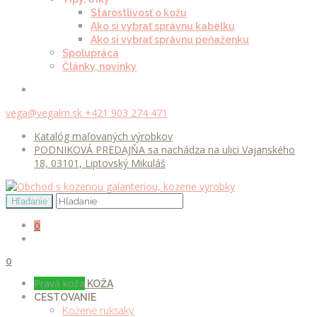
Starostlivosť o kožu
Ako si vybrať správnu kabelku
Ako si vybrať správnu peňaženku
Spolupráca
Články, novinky
vega@vegalm.sk
+421 903 274 471
Katalóg maľovaných výrobkov
PODNIKOVÁ PREDAJŇA sa nachádza na ulici Vajanského
18, 03101, Liptovský Mikuláš
0
0
Pravá koža
KOŽA
CESTOVANIE
Kožené ruksaky