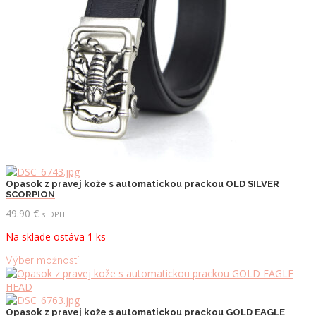
stránke
produktu.
Opasok z pravej kože s automatickou prackou OLD SILVER
SCORPION
49.90
€
s DPH
Na sklade ostáva 1 ks
Tento
Výber možností
produkt
má
viacero
variantov.
Opasok z pravej kože s automatickou prackou GOLD EAGLE