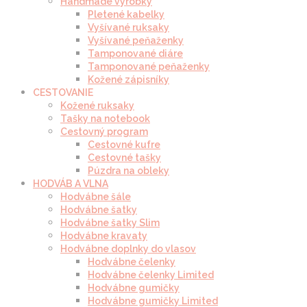
Handmade výrobky
Pletené kabelky
Vyšívané ruksaky
Vyšívané peňaženky
Tamponované diáre
Tamponované peňaženky
Kožené zápisníky
CESTOVANIE
Kožené ruksaky
Tašky na notebook
Cestovný program
Cestovné kufre
Cestovné tašky
Púzdra na obleky
HODVÁB A VLNA
Hodvábne šále
Hodvábne šatky
Hodvábne šatky Slim
Hodvábne kravaty
Hodvábne doplnky do vlasov
Hodvábne čelenky
Hodvábne čelenky Limited
Hodvábne gumičky
Hodvábne gumičky Limited