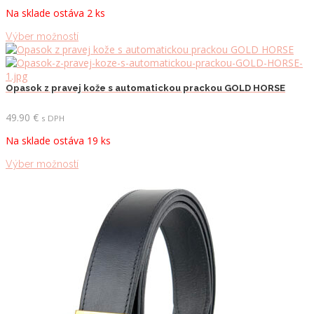
si
Na sklade ostáva 2 ks
môžete
vybrať
Tento
Výber možností
na
produkt
stránke
má
produktu.
viacero
variantov.
Opasok z pravej kože s automatickou prackou GOLD HORSE
Možnosti
si
49.90
€
s DPH
môžete
Na sklade ostáva 19 ks
vybrať
na
Tento
Výber možností
stránke
produkt
produktu.
má
viacero
variantov.
Možnosti
si
môžete
vybrať
na
stránke
produktu.