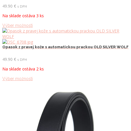
si
49.90
€
s DPH
môžete
Na sklade ostáva 3 ks
vybrať
na
Tento
Výber možností
stránke
produkt
produktu.
má
viacero
variantov.
Opasok z pravej kože s automatickou prackou OLD SILVER WOLF
Možnosti
si
49.90
€
s DPH
môžete
Na sklade ostáva 2 ks
vybrať
na
Tento
Výber možností
stránke
produkt
produktu.
má
viacero
variantov.
Možnosti
si
môžete
vybrať
na