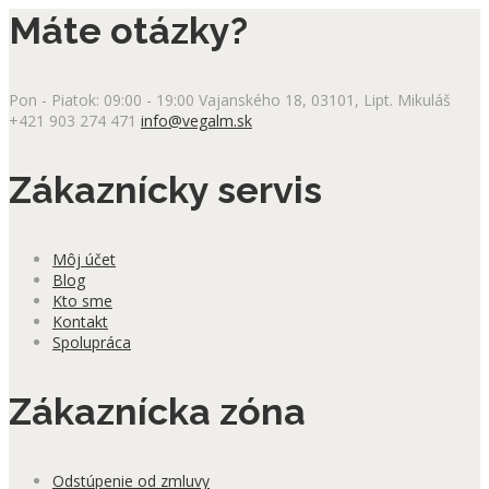
Máte otázky?
Pon - Piatok: 09:00 - 19:00
Vajanského 18, 03101, Lipt. Mikuláš
+421 903 274 471
info@vegalm.sk
Zákaznícky servis
Môj účet
Blog
Kto sme
Kontakt
Spolupráca
Zákaznícka zóna
Odstúpenie od zmluvy