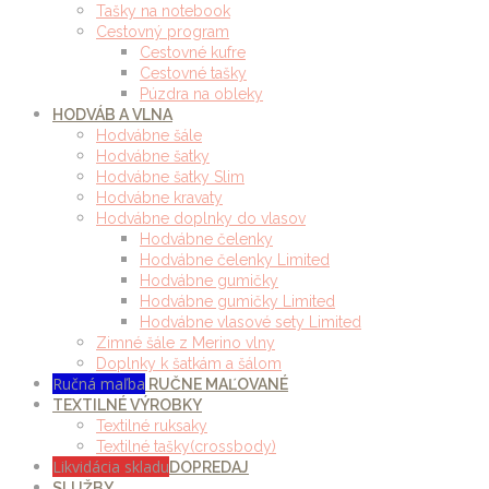
Tašky na notebook
Cestovný program
Cestovné kufre
Cestovné tašky
Púzdra na obleky
HODVÁB A VLNA
Hodvábne šále
Hodvábne šatky
Hodvábne šatky Slim
Hodvábne kravaty
Hodvábne doplnky do vlasov
Hodvábne čelenky
Hodvábne čelenky Limited
Hodvábne gumičky
Hodvábne gumičky Limited
Hodvábne vlasové sety Limited
Zimné šále z Merino vlny
Doplnky k šatkám a šálom
Ručná maľba
RUČNE MAĽOVANÉ
TEXTILNÉ VÝROBKY
Textilné ruksaky
Textilné tašky(crossbody)
Likvidácia skladu
DOPREDAJ
SLUŽBY