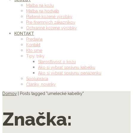
Maľba na kožu
Maľba na hodváb
Pletené kožené výrobky
Pre firemných zákazníkov
Ochranné kožené výrobky
KONTAKT
Predajňa
Kontakt
Kto sme
Tipy, triky
Starostlivosť o kožu
Ako si vybrať správnu kabelku
Ako si vybrať správnu peňaženku
Spolupráca
Články, novinky
Domov
|
Posts tagged "umelecké kabelky"
Značka: