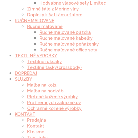
Hodvábne vlasové sety Limited
Zimné šále z Merino vlny
Doplnky k šatkám a šálom
RUČNE MAĽOVANÉ
Ručne maľované
Ručne maľované púzdra
Ručne maľované kabelky
Ručne maľované peňaženky
Ručne maľované office sety
TEXTILNÉ VÝROBKY
Textilné ruksaky
Textilné tašky(crossbody)
DOPREDAJ
SLUŽBY
Maľba na kožu
Maľba na hodváb
Pletené kožené výrobky
Pre firemných zákazníkov
Ochranné kožené výrobky
KONTAKT
Predajňa
Kontakt
Kto sme
Tipy, triky