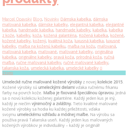
,
Dámska kabelka
,
dámska
Marcel Opavský
Blog
Novinky
maľovaná kabelka
,
dámske kabelky
,
elegantná kabelka
,
elegantné
kabelka
,
handmade kabelka
,
handmade kabelky
,
kabelka
,
kabelka
z kože
,
kabelky
,
koža
,
kožená galantéria
,
Kožená kabelka
,
kožené
,
kožené kabelky
,
kožený
,
kvalitná koža
,
luxusná kabelka
,
luxusné
kabelky
,
maľba na koženú kabelku
,
maľba na kožu
,
maľovaná
,
maľovaná kabelka
,
maľované
,
maľované kabelky
,
originálna
kabelka
,
originálne kabelky
,
pravá koža
,
prírodná koža
,
ručná
maľba
,
ručne maľovaná kabelky
,
ručné maľované kabelky
,
talianska koža
,
umelecká kabelka
,
umelecké kabelky
0
21
sep
Umelecké ručne maľované kožené výrobky
z novej
kolekcie 2015
.
Kožené výrobky sú
umeleckými dielami
vďaka ručnému frkaniu
farby na povrch kože.
Maľba je fixovaná špeciálnou úpravou.
Jedná
sa o novú kolekciu koženej galantérie. Každý jeden kus je iný,
každý je niečím
výnimočný a zvláštny.
Tieto kvalitné maľované
kožené výrobky sa hodia ku každej príležitosti, vďaka
svojmu
umeleckému vzhľadu a módnej maľbe
.
Na výrobu sa
používa pravá Talianska useň. Každý jeden kus maľovaných
kožených výrobkov je individuálny – každý je originál!