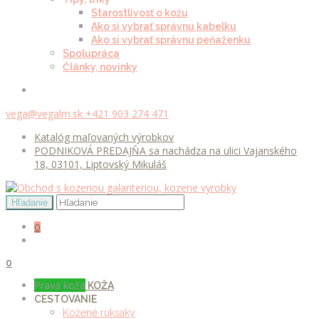
Starostlivosť o kožu
Ako si vybrať správnu kabelku
Ako si vybrať správnu peňaženku
Spolupráca
Články, novinky
vega@vegalm.sk
+421 903 274 471
Katalóg maľovaných výrobkov
PODNIKOVÁ PREDAJŇA sa nachádza na ulici Vajanského
18, 03101, Liptovský Mikuláš
0
0
Pravá koža
KOŽA
CESTOVANIE
Kožené ruksaky