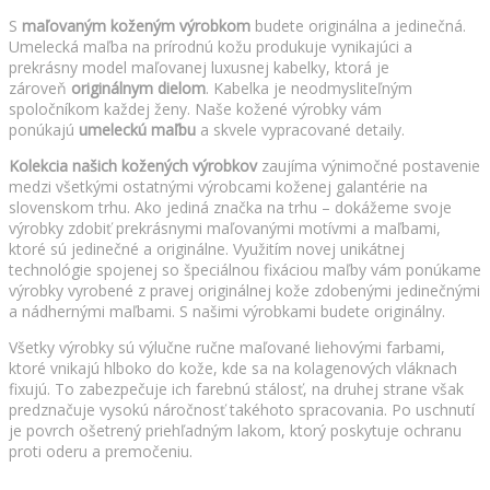
S
maľovaným koženým výrobkom
budete originálna a jedinečná.
Umelecká maľba na prírodnú kožu produkuje vynikajúci a
prekrásny model maľovanej luxusnej kabelky, ktorá je
zároveň
originálnym dielom
. Kabelka je neodmysliteľným
spoločníkom každej ženy. Naše kožené výrobky vám
ponúkajú
umeleckú maľbu
a skvele vypracované detaily.
Kolekcia našich kožených výrobkov
zaujíma výnimočné postavenie
medzi všetkými ostatnými výrobcami koženej galantérie na
slovenskom trhu. Ako jediná značka na trhu – dokážeme svoje
výrobky zdobiť prekrásnymi maľovanými motívmi a maľbami,
ktoré sú jedinečné a originálne. Využitím novej unikátnej
technológie spojenej so špeciálnou fixáciou maľby vám ponúkame
výrobky vyrobené z pravej originálnej kože zdobenými jedinečnými
a nádhernými maľbami. S našimi výrobkami budete originálny.
Všetky výrobky sú výlučne ručne maľované liehovými farbami,
ktoré vnikajú hlboko do kože, kde sa na kolagenových vláknach
fixujú. To zabezpečuje ich farebnú stálosť, na druhej strane však
predznačuje vysokú náročnosť takéhoto spracovania. Po uschnutí
je povrch ošetrený priehľadným lakom, ktorý poskytuje ochranu
proti oderu a premočeniu.