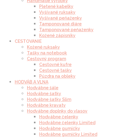
Handmade výrobky
Pletené kabelky
Vyšívané ruksaky
Vyšívané peňaženky
Tamponované diáre
Tamponované peňaženky
Kožené zápisníky
CESTOVANIE
Kožené ruksaky
Tašky na notebook
Cestovný program
Cestovné kufre
Cestovné tašky
Púzdra na obleky
HODVÁB A VLNA
Hodvábne šále
Hodvábne šatky
Hodvábne šatky Slim
Hodvábne kravaty
Hodvábne doplnky do vlasov
Hodvábne čelenky
Hodvábne čelenky Limited
Hodvábne gumičky
Hodvábne gumičky Limited