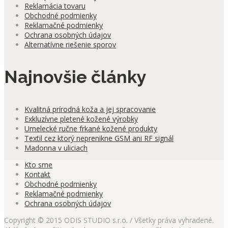
Reklamácia tovaru
Obchodné podmienky
Reklamačné podmienky
Ochrana osobných údajov
Alternatívne riešenie sporov
Najnovšie články
Kvalitná prírodná koža a jej spracovanie
Exkluzívne pletené kožené výrobky
Umelecké ručne frkané kožené produkty
Textil cez ktorý neprenikne GSM ani RF signál
Madonna v uliciach
Kto sme
Kontakt
Obchodné podmienky
Reklamačné podmienky
Ochrana osobných údajov
Copyright © 2015 ODIS STUDIO s.r.o. / Všetky práva vyhradené.