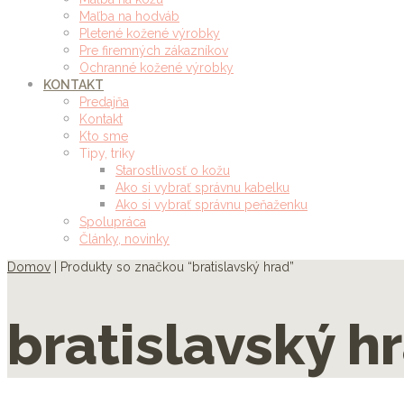
Maľba na hodváb
Pletené kožené výrobky
Pre firemných zákazníkov
Ochranné kožené výrobky
KONTAKT
Predajňa
Kontakt
Kto sme
Tipy, triky
Starostlivosť o kožu
Ako si vybrať správnu kabelku
Ako si vybrať správnu peňaženku
Spolupráca
Články, novinky
Domov
| Produkty so značkou “bratislavský hrad”
bratislavský h