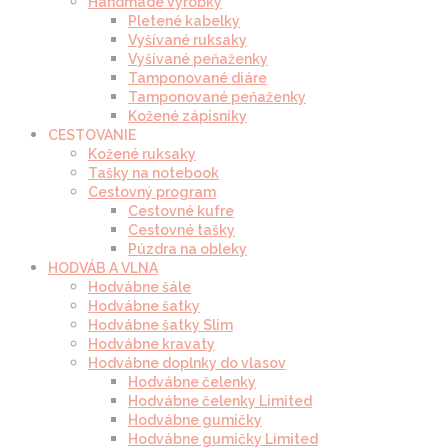
Handmade výrobky
Pletené kabelky
Vyšívané ruksaky
Vyšívané peňaženky
Tamponované diáre
Tamponované peňaženky
Kožené zápisníky
CESTOVANIE
Kožené ruksaky
Tašky na notebook
Cestovný program
Cestovné kufre
Cestovné tašky
Púzdra na obleky
HODVÁB A VLNA
Hodvábne šále
Hodvábne šatky
Hodvábne šatky Slim
Hodvábne kravaty
Hodvábne doplnky do vlasov
Hodvábne čelenky
Hodvábne čelenky Limited
Hodvábne gumičky
Hodvábne gumičky Limited