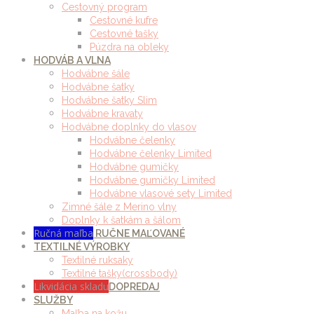
Cestovný program
Cestovné kufre
Cestovné tašky
Púzdra na obleky
HODVÁB A VLNA
Hodvábne šále
Hodvábne šatky
Hodvábne šatky Slim
Hodvábne kravaty
Hodvábne doplnky do vlasov
Hodvábne čelenky
Hodvábne čelenky Limited
Hodvábne gumičky
Hodvábne gumičky Limited
Hodvábne vlasové sety Limited
Zimné šále z Merino vlny
Doplnky k šatkám a šálom
Ručná maľba
RUČNE MAĽOVANÉ
TEXTILNÉ VÝROBKY
Textilné ruksaky
Textilné tašky(crossbody)
Likvidácia skladu
DOPREDAJ
SLUŽBY
Maľba na kožu