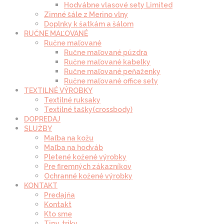
Hodvábne vlasové sety Limited
Zimné šále z Merino vlny
Doplnky k šatkám a šálom
RUČNE MAĽOVANÉ
Ručne maľované
Ručne maľované púzdra
Ručne maľované kabelky
Ručne maľované peňaženky
Ručne maľované office sety
TEXTILNÉ VÝROBKY
Textilné ruksaky
Textilné tašky(crossbody)
DOPREDAJ
SLUŽBY
Maľba na kožu
Maľba na hodváb
Pletené kožené výrobky
Pre firemných zákazníkov
Ochranné kožené výrobky
KONTAKT
Predajňa
Kontakt
Kto sme
Tipy, triky