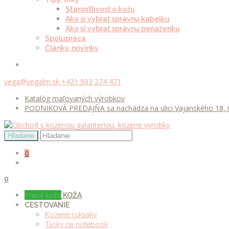
Starostlivosť o kožu
Ako si vybrať správnu kabelku
Ako si vybrať správnu peňaženku
Spolupráca
Články, novinky
vega@vegalm.sk
+421 903 274 471
Katalóg maľovaných výrobkov
PODNIKOVÁ PREDAJŇA sa nachádza na ulici Vajanského 18, 0
0
0
Pravá koža
KOŽA
CESTOVANIE
Kožené ruksaky
Tašky na notebook