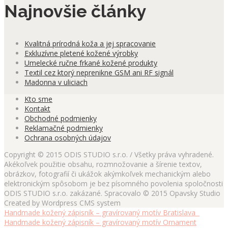
Najnovšie články
Kvalitná prírodná koža a jej spracovanie
Exkluzívne pletené kožené výrobky
Umelecké ručne frkané kožené produkty
Textil cez ktorý neprenikne GSM ani RF signál
Madonna v uliciach
Kto sme
Kontakt
Obchodné podmienky
Reklamačné podmienky
Ochrana osobných údajov
Copyright © 2015 ODIS STUDIO s.r.o. / Všetky práva vyhradené.
Akékoľvek použitie obsahu, rozmnožovanie a šírenie textov,
obrázkov, fotografií či ukážok akýmkoľvek mechanickým alebo
elektronickým spôsobom je bez písomného povolenia spoločnosti
ODIS STUDIO s.r.o. zakázané. Spracovalo © 2015 Opavsky Studio
Created by Wordpress CMS system
Handmade kožený zápisník – gravírovaný motív Bratislava
Handmade kožený zápisník – gravírovaný motív Ornament