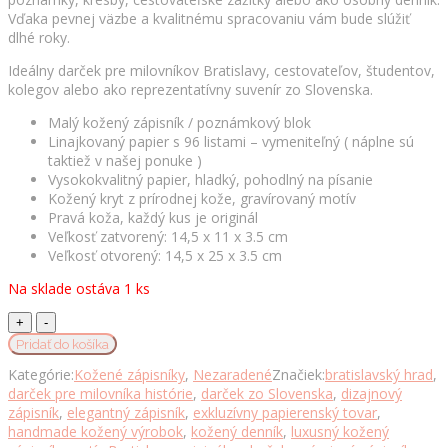
Vďaka pevnej väzbe a kvalitnému spracovaniu vám bude slúžiť
dlhé roky.
Ideálny darček pre milovníkov Bratislavy, cestovateľov, študentov,
kolegov alebo ako reprezentatívny suvenír zo Slovenska.
Malý kožený zápisník / poznámkový blok
Linajkovaný papier s 96 listami – vymeniteľný ( náplne sú
taktiež v našej ponuke )
Vysokokvalitný papier, hladký, pohodlný na písanie
Kožený kryt z prírodnej kože, gravírovaný motív
Pravá koža, každý kus je originál
Veľkosť zatvorený: 14,5 x 11 x 3.5 cm
Veľkosť otvorený: 14,5 x 25 x 3.5 cm
Na sklade ostáva 1 ks
Handmade
kožený
Pridať do košíka
zápisník
Kategórie:
Kožené zápisníky
,
Nezaradené
Značiek:
bratislavský hrad
,
–
darček pre milovníka histórie
,
darček zo Slovenska
,
dizajnový
gravírovaný
zápisník
,
elegantný zápisník
,
exkluzívny papierenský tovar
,
motív
handmade kožený výrobok
,
kožený denník
,
luxusný kožený
Bratislava