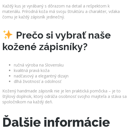
Každý kus je vyrábaný s dôrazom na detail a rešpektom k
materiálu. Prírodná koža má svoju štruktúru a charakter, vďaka
čomu je každý zápisník jedinečný.
Prečo si vybrať naše
kožené zápisníky?
ručná výroba na Slovensku
kvalitná pravá koža
nadčasový a elegantný dizajn
dlhá životnosť a odolnosť
Kožený handmade zápisník nie je len praktická pomôcka – je to
štýlový doplnok, ktorý odráža osobnosť svojho majiteľa a stáva sa
spoločníkom na každý deň.
Ďalšie informácie