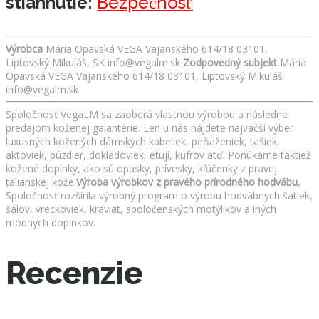
stiahnutie:
Bezpečnosť
Výrobca
Mária Opavská VEGA Vajanského 614/18 03101,
Liptovský Mikuláš, SK info@vegalm.sk
Zodpovedný subjekt
Mária
Opavská VEGA Vajanského 614/18 03101, Liptovský Mikuláš
info@vegalm.sk
Spoločnosť VegaLM sa zaoberá vlastnou výrobou a následne
predajom koženej galantérie. Len u nás nájdete najväčší výber
luxusných kožených dámskych kabeliek, peňaženiek, tašiek,
aktoviek, púzdier, dokladoviek, etují, kufrov atď. Ponúkame taktiež
kožené doplnky, ako sú opasky, prívesky, kľúčenky z pravej
talianskej kože.
Výroba výrobkov z pravého prírodného hodvábu.
Spoločnosť rozšírila výrobný program o výrobu hodvábnych šatiek,
šálov, vreckoviek, kraviat, spoločenských motýlikov a iných
módnych doplnkov.
Recenzie