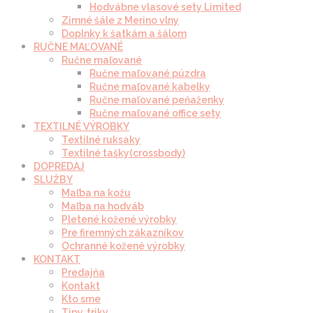
Hodvábne vlasové sety Limited
Zimné šále z Merino vlny
Doplnky k šatkám a šálom
RUČNE MAĽOVANÉ
Ručne maľované
Ručne maľované púzdra
Ručne maľované kabelky
Ručne maľované peňaženky
Ručne maľované office sety
TEXTILNÉ VÝROBKY
Textilné ruksaky
Textilné tašky(crossbody)
DOPREDAJ
SLUŽBY
Maľba na kožu
Maľba na hodváb
Pletené kožené výrobky
Pre firemných zákazníkov
Ochranné kožené výrobky
KONTAKT
Predajňa
Kontakt
Kto sme
Tipy, triky