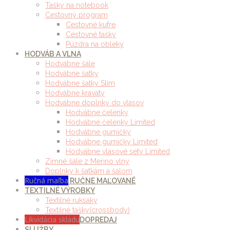
Tašky na notebook
Cestovný program
Cestovné kufre
Cestovné tašky
Púzdra na obleky
HODVÁB A VLNA
Hodvábne šále
Hodvábne šatky
Hodvábne šatky Slim
Hodvábne kravaty
Hodvábne doplnky do vlasov
Hodvábne čelenky
Hodvábne čelenky Limited
Hodvábne gumičky
Hodvábne gumičky Limited
Hodvábne vlasové sety Limited
Zimné šále z Merino vlny
Doplnky k šatkám a šálom
Ručná maľba
RUČNE MAĽOVANÉ
TEXTILNÉ VÝROBKY
Textilné ruksaky
Textilné tašky(crossbody)
Likvidácia skladu
DOPREDAJ
SLUŽBY