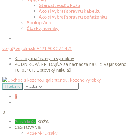
Starostlivosť o kožu
Ako si vybrať správnu kabelku
Ako si vybrať správnu peňaženku
Spolupráca
Články, novinky
vega@vegalm.sk
+421 903 274 471
Katalóg maľovaných výrobkov
PODNIKOVÁ PREDAJŇA sa nachádza na ulici Vajanského
18, 03101, Liptovský Mikuláš
0
0
Pravá koža
KOŽA
CESTOVANIE
Kožené ruksaky