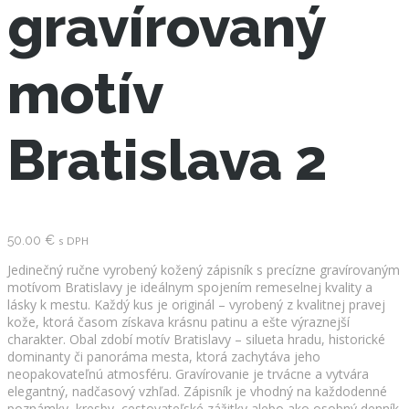
gravírovaný
motív
Bratislava 2
50.00
€
s DPH
Jedinečný ručne vyrobený kožený zápisník s precízne gravírovaným
motívom Bratislavy je ideálnym spojením remeselnej kvality a
lásky k mestu. Každý kus je originál – vyrobený z kvalitnej pravej
kože, ktorá časom získava krásnu patinu a ešte výraznejší
charakter. Obal zdobí motív Bratislavy – silueta hradu, historické
dominanty či panoráma mesta, ktorá zachytáva jeho
neopakovateľnú atmosféru. Gravírovanie je trvácne a vytvára
elegantný, nadčasový vzhľad. Zápisník je vhodný na každodenné
poznámky, kresby, cestovateľské zážitky alebo ako osobný denník.