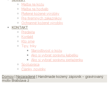
Maľba na kožu
Maľba na hodváb
Pletené kožené výrobky
Pre firemných zákazníkov
Ochranné kožené výrobky
KONTAKT
Predajňa
Kontakt
Kto sme
Tipy, triky
Starostlivosť o kožu
Ako si vybrať správnu kabelku
Ako si vybrať správnu peňaženku
Spolupráca
Články, novinky
Domov
|
Nezaradené
| Handmade kožený zápisník – gravírovaný
motív Bratislava 2