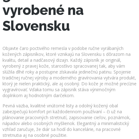
vyrobené na
Slovensku
Objavte čaro poctivého remesla v podobe ručne vyrábaných
kožených zápisníkov, ktoré vznikajú na Slovensku s dôrazom na
kvalitu, detail a nadčasový dizajn. Každý zápisník je originál,
vyrobený z pravej kože, starostlivo spracovanej tak, aby vám
slúžila dlhé roky a postupne získavala jedinečnú patinu. Spojenie
tradičnej ručnej výroby a moderného gravírovania vytvára produkt,
ktorý je nielen praktický, ale aj osobný. Do kože je možné precízne
vygravírovať. Vďaka tomu sa zápisník stáva výnimočným
doplnkom aj hodnotným darčekom.
Pevná väzba, kvalitné vnútorné listy a odolný kožený obal
zabezpečujú komfort pri každodennom používaní – či už na
plánovanie pracovných stretnutí, zapisovanie cieľov, poznámok,
nápadov alebo osobných myšlienok. Elegantný a minimalistický
vzhľad zaručuje, že diár sa hodí do kancelárie, na pracovné
stretnutia aj na osobné použitie.