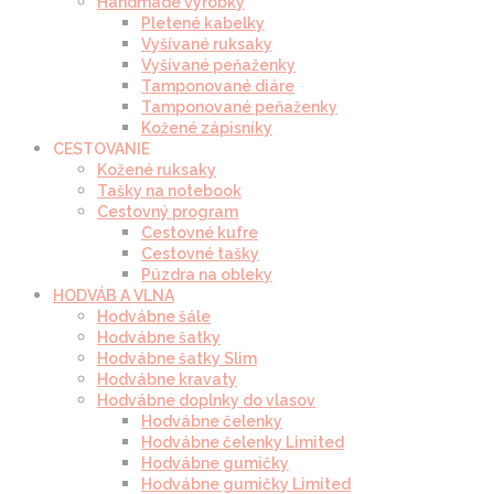
Handmade výrobky
Pletené kabelky
Vyšívané ruksaky
Vyšívané peňaženky
Tamponované diáre
Tamponované peňaženky
Kožené zápisníky
CESTOVANIE
Kožené ruksaky
Tašky na notebook
Cestovný program
Cestovné kufre
Cestovné tašky
Púzdra na obleky
HODVÁB A VLNA
Hodvábne šále
Hodvábne šatky
Hodvábne šatky Slim
Hodvábne kravaty
Hodvábne doplnky do vlasov
Hodvábne čelenky
Hodvábne čelenky Limited
Hodvábne gumičky
Hodvábne gumičky Limited