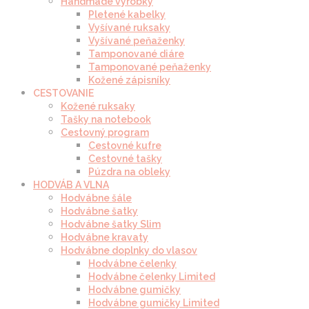
Handmade výrobky
Pletené kabelky
Vyšívané ruksaky
Vyšívané peňaženky
Tamponované diáre
Tamponované peňaženky
Kožené zápisníky
CESTOVANIE
Kožené ruksaky
Tašky na notebook
Cestovný program
Cestovné kufre
Cestovné tašky
Púzdra na obleky
HODVÁB A VLNA
Hodvábne šále
Hodvábne šatky
Hodvábne šatky Slim
Hodvábne kravaty
Hodvábne doplnky do vlasov
Hodvábne čelenky
Hodvábne čelenky Limited
Hodvábne gumičky
Hodvábne gumičky Limited