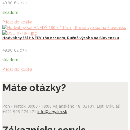
49.90
€
s DPH
skladom
Pridať do košíka
Hodvábny šál HNEDÝ 180 x 110cm, Ručná výroba na Slovensku
49.90
€
s DPH
skladom
Pridať do košíka
Máte otázky?
Pon - Piatok: 09:00 - 19:00
Vajanského 18, 03101, Lipt. Mikuláš
+421 903 274 471
info@vegalm.sk