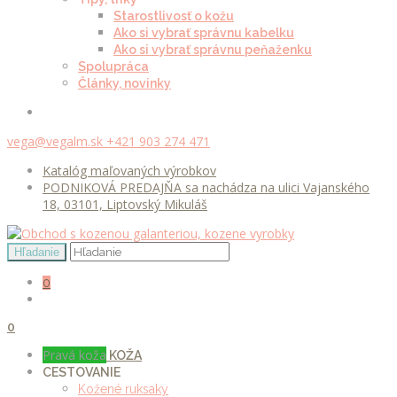
Starostlivosť o kožu
Ako si vybrať správnu kabelku
Ako si vybrať správnu peňaženku
Spolupráca
Články, novinky
vega@vegalm.sk
+421 903 274 471
Katalóg maľovaných výrobkov
PODNIKOVÁ PREDAJŇA sa nachádza na ulici Vajanského
18, 03101, Liptovský Mikuláš
0
0
Pravá koža
KOŽA
CESTOVANIE
Kožené ruksaky