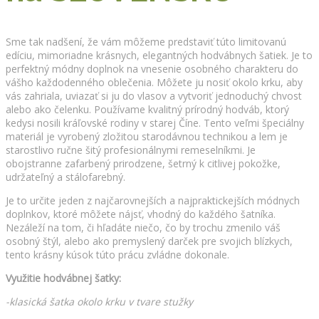
Sme tak nadšení, že vám môžeme predstaviť túto limitovanú
edíciu, mimoriadne krásnych, elegantných hodvábnych šatiek. Je to
perfektný módny doplnok na vnesenie osobného charakteru do
vášho každodenného oblečenia. Môžete ju nosiť okolo krku, aby
vás zahriala, uviazať si ju do vlasov a vytvoriť jednoduchý chvost
alebo ako čelenku. Používame kvalitný prírodný hodváb, ktorý
kedysi nosili kráľovské rodiny v starej Číne. Tento veľmi špeciálny
materiál je vyrobený zložitou starodávnou technikou a lem je
starostlivo ručne šitý profesionálnymi remeselníkmi. Je
obojstranne zafarbený prirodzene, šetrný k citlivej pokožke,
udržateľný a stálofarebný.
Je to určite jeden z najčarovnejších a najpraktickejších módnych
doplnkov, ktoré môžete nájsť, vhodný do každého šatníka.
Nezáleží na tom, či hľadáte niečo, čo by trochu zmenilo váš
osobný štýl, alebo ako premyslený darček pre svojich blízkych,
tento krásny kúsok túto prácu zvládne dokonale.
Využitie hodvábnej šatky:
-klasická šatka okolo krku v tvare stužky