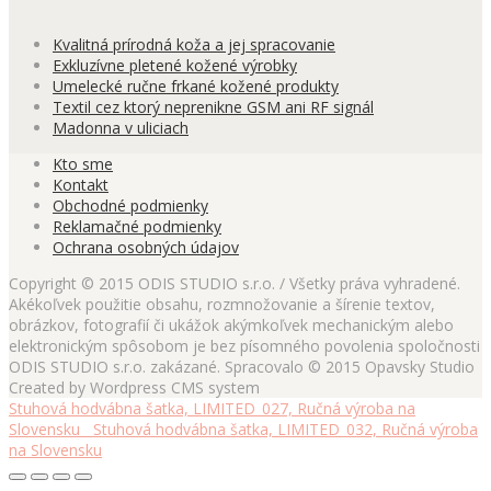
Kvalitná prírodná koža a jej spracovanie
Exkluzívne pletené kožené výrobky
Umelecké ručne frkané kožené produkty
Textil cez ktorý neprenikne GSM ani RF signál
Madonna v uliciach
Kto sme
Kontakt
Obchodné podmienky
Reklamačné podmienky
Ochrana osobných údajov
Copyright © 2015 ODIS STUDIO s.r.o. / Všetky práva vyhradené.
Akékoľvek použitie obsahu, rozmnožovanie a šírenie textov,
obrázkov, fotografií či ukážok akýmkoľvek mechanickým alebo
elektronickým spôsobom je bez písomného povolenia spoločnosti
ODIS STUDIO s.r.o. zakázané. Spracovalo © 2015 Opavsky Studio
Created by Wordpress CMS system
Stuhová hodvábna šatka, LIMITED_027, Ručná výroba na
Slovensku
Stuhová hodvábna šatka, LIMITED_032, Ručná výroba
na Slovensku