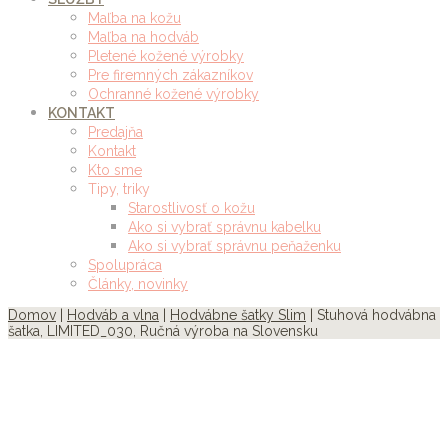
Maľba na kožu
Maľba na hodváb
Pletené kožené výrobky
Pre firemných zákazníkov
Ochranné kožené výrobky
KONTAKT
Predajňa
Kontakt
Kto sme
Tipy, triky
Starostlivosť o kožu
Ako si vybrať správnu kabelku
Ako si vybrať správnu peňaženku
Spolupráca
Články, novinky
Domov
|
Hodváb a vlna
|
Hodvábne šatky Slim
| Stuhová hodvábna
šatka, LIMITED_030, Ručná výroba na Slovensku