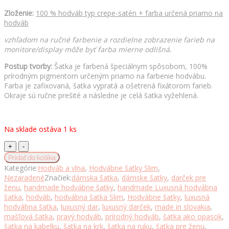
Zloženie:
100 % hodváb typ crepe-satén + farba určená priamo na
hodváb
vzhľadom na ručné farbenie a rozdielne zobrazenie farieb na
monitore/display môže byť farba mierne odlišná.
Postup tvorby:
Šatka je farbená špeciálnym spôsobom, 100%
prírodným pigmentom určeným priamo na farbenie hodvábu.
Farba je zafixovaná, šatka vypratá a ošetrená fixátorom farieb.
Okraje sú ručne prešité a následne je celá šatka vyžehlená.
Na sklade ostáva 1 ks
Stuhová
hodvábna
Pridať do košíka
šatka,
Kategórie:
Hodváb a vlna
,
Hodvábne šatky Slim
,
LIMITED_030,
Nezaradené
Značiek:
dámska šatka
,
dámske šatky
,
darček pre
Ručná
ženu
,
handmade hodvábne šatky
,
handmade Luxusná hodvábna
výroba
šatka
,
hodváb
,
hodvábna šatka Slim
,
Hodvábne šatky
,
luxusná
na
hodvábna šatka
,
luxusný dar
,
luxusný darček
,
made in slovakia
,
Slovensku
mašľová šatka
,
pravý hodváb
,
prírodný hodváb
,
šatka ako opasok
,
množstvo
šatka na kabelku
,
šatka na krk
,
šatka na ruku
,
šatka pre ženu
,