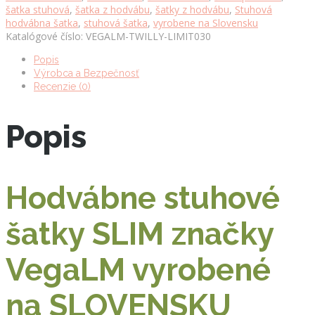
šatka stuhová
,
šatka z hodvábu
,
šatky z hodvábu
,
Stuhová
hodvábna šatka
,
stuhová šatka
,
vyrobene na Slovensku
Katalógové číslo:
VEGALM-TWILLY-LIMIT030
Popis
Výrobca a Bezpečnosť
Recenzie (0)
Popis
Hodvábne stuhové
šatky SLIM značky
VegaLM vyrobené
na SLOVENSKU