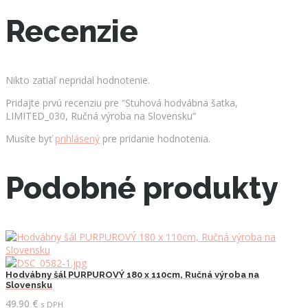
Recenzie
Nikto zatiaľ nepridal hodnotenie.
Pridajte prvú recenziu pre “Stuhová hodvábna šatka,
LIMITED_030, Ručná výroba na Slovensku”
Musíte byť
prihlásený
pre pridanie hodnotenia.
Podobné produkty
Hodvábny šál PURPUROVÝ 180 x 110cm, Ručná výroba na
Slovensku
49.90
€
s DPH