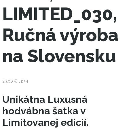
LIMITED_030,
Ručná výroba
na Slovensku
29.00
€
s DPH
Unikátna Luxusná
hodvábna šatka v
Limitovanej edícií.