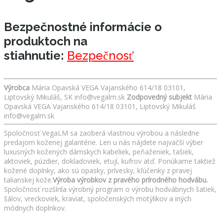
Bezpečnostné informácie o
produktoch na
stiahnutie:
Bezpečnosť
Výrobca
Mária Opavská VEGA Vajanského 614/18 03101,
Liptovský Mikuláš, SK info@vegalm.sk
Zodpovedný subjekt
Mária
Opavská VEGA Vajanského 614/18 03101, Liptovský Mikuláš
info@vegalm.sk
Spoločnosť VegaLM sa zaoberá vlastnou výrobou a následne
predajom koženej galantérie. Len u nás nájdete najväčší výber
luxusných kožených dámskych kabeliek, peňaženiek, tašiek,
aktoviek, púzdier, dokladoviek, etují, kufrov atď. Ponúkame taktiež
kožené doplnky, ako sú opasky, prívesky, kľúčenky z pravej
talianskej kože.
Výroba výrobkov z pravého prírodného hodvábu.
Spoločnosť rozšírila výrobný program o výrobu hodvábnych šatiek,
šálov, vreckoviek, kraviat, spoločenských motýlikov a iných
módnych doplnkov.