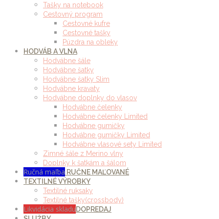
Tašky na notebook
Cestovný program
Cestovné kufre
Cestovné tašky
Púzdra na obleky
HODVÁB A VLNA
Hodvábne šále
Hodvábne šatky
Hodvábne šatky Slim
Hodvábne kravaty
Hodvábne doplnky do vlasov
Hodvábne čelenky
Hodvábne čelenky Limited
Hodvábne gumičky
Hodvábne gumičky Limited
Hodvábne vlasové sety Limited
Zimné šále z Merino vlny
Doplnky k šatkám a šálom
Ručná maľba
RUČNE MAĽOVANÉ
TEXTILNÉ VÝROBKY
Textilné ruksaky
Textilné tašky(crossbody)
Likvidácia skladu
DOPREDAJ
SLUŽBY