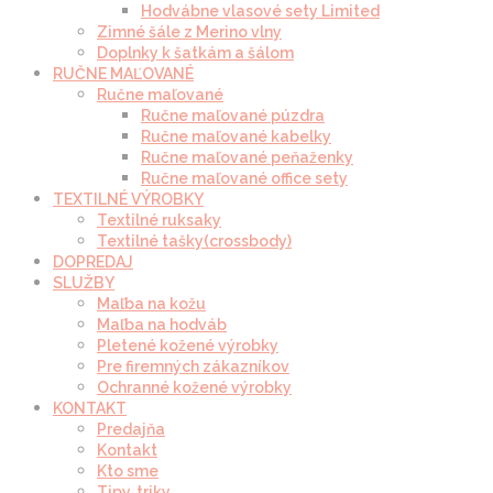
Hodvábne vlasové sety Limited
Zimné šále z Merino vlny
Doplnky k šatkám a šálom
RUČNE MAĽOVANÉ
Ručne maľované
Ručne maľované púzdra
Ručne maľované kabelky
Ručne maľované peňaženky
Ručne maľované office sety
TEXTILNÉ VÝROBKY
Textilné ruksaky
Textilné tašky(crossbody)
DOPREDAJ
SLUŽBY
Maľba na kožu
Maľba na hodváb
Pletené kožené výrobky
Pre firemných zákazníkov
Ochranné kožené výrobky
KONTAKT
Predajňa
Kontakt
Kto sme
Tipy, triky