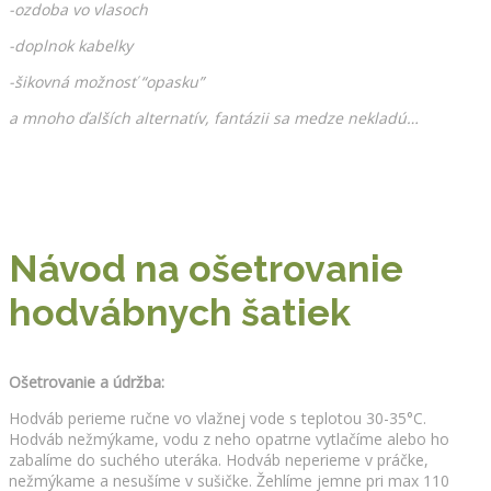
-ozdoba vo vlasoch
-doplnok kabelky
-šikovná možnosť “opasku”
a mnoho ďalších alternatív, fantázii sa medze nekladú…
Návod na ošetrovanie
hodvábnych šatiek
Ošetrovanie a údržba:
Hodváb perieme ručne vo vlažnej vode s teplotou 30-35°C.
Hodváb nežmýkame, vodu z neho opatrne vytlačíme alebo ho
zabalíme do suchého uteráka. Hodváb neperieme v práčke,
nežmýkame a nesušíme v sušičke. Žehlíme jemne pri max 110