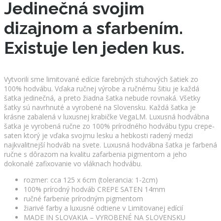
Jedinečná svojim
dizajnom a sfarbením.
Existuje len jeden kus.
Vytvorili sme limitované edície farebných stuhových šatiek zo
100% hodvábu. Vďaka ručnej výrobe a ručnému šitiu je každá
šatka jedinečná, a preto žiadna šatka nebude rovnaká. Všetky
šatky sú navrhnuté a vyrobené na Slovensku. Každá šatka je
krásne zabalená v luxusnej krabičke VegaLM. Luxusná hodvábna
šatka je vyrobená ručne zo 100% prírodného hodvábu typu crepe-
saten ktorý je vďaka svojmu lesku a hebkosti radený medzi
najkvalitnejší hodváb na svete. Luxusná hodvábna šatka je farbená
ručne s dôrazom na kvalitu zafarbenia pigmentom a jeho
dokonalé zafixovanie vo vláknach hodvábu.
rozmer: cca 125 x 6cm (tolerancia: 1-2cm)
100% prírodný hodváb CREPE SATEN 14mm
ručné farbenie prírodným pigmentom
žiarivé farby a luxusné odtiene v Limitovanej edícií
MADE IN SLOVAKIA – VYROBENÉ NA SLOVENSKU