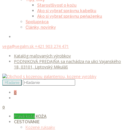
Starostlivosť o kožu
Ako si vybrať správnu kabelku
Ako si vybrať správnu peňaženku
Spolupráca
Články, novinky
vega@vegalm.sk
+421 903 274 471
Katalóg maľovaných výrobkov
PODNIKOVÁ PREDAJŇA sa nachádza na ulici Vajanského
18, 03101, Liptovský Mikuláš
0
0
Pravá koža
KOŽA
CESTOVANIE
Kožené ruksaky