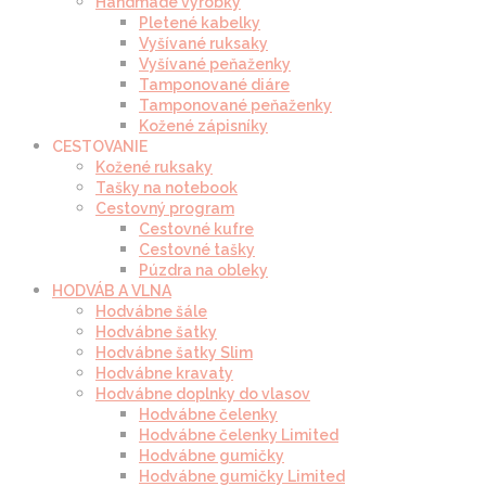
Handmade výrobky
Pletené kabelky
Vyšívané ruksaky
Vyšívané peňaženky
Tamponované diáre
Tamponované peňaženky
Kožené zápisníky
CESTOVANIE
Kožené ruksaky
Tašky na notebook
Cestovný program
Cestovné kufre
Cestovné tašky
Púzdra na obleky
HODVÁB A VLNA
Hodvábne šále
Hodvábne šatky
Hodvábne šatky Slim
Hodvábne kravaty
Hodvábne doplnky do vlasov
Hodvábne čelenky
Hodvábne čelenky Limited
Hodvábne gumičky
Hodvábne gumičky Limited