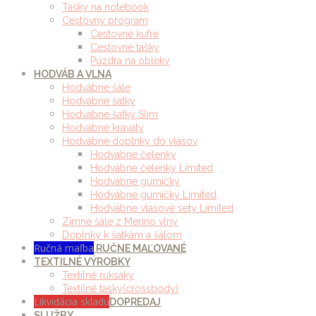
Tašky na notebook
Cestovný program
Cestovné kufre
Cestovné tašky
Púzdra na obleky
HODVÁB A VLNA
Hodvábne šále
Hodvábne šatky
Hodvábne šatky Slim
Hodvábne kravaty
Hodvábne doplnky do vlasov
Hodvábne čelenky
Hodvábne čelenky Limited
Hodvábne gumičky
Hodvábne gumičky Limited
Hodvábne vlasové sety Limited
Zimné šále z Merino vlny
Doplnky k šatkám a šálom
Ručná maľba
RUČNE MAĽOVANÉ
TEXTILNÉ VÝROBKY
Textilné ruksaky
Textilné tašky(crossbody)
Likvidácia skladu
DOPREDAJ
SLUŽBY