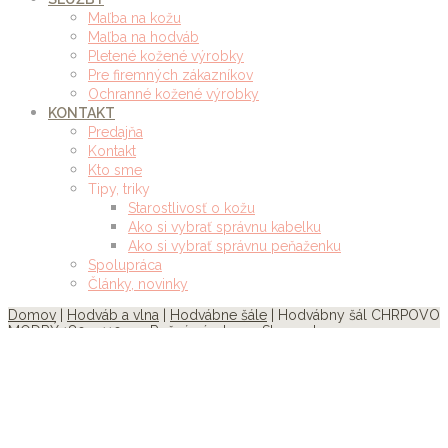
Maľba na kožu
Maľba na hodváb
Pletené kožené výrobky
Pre firemných zákazníkov
Ochranné kožené výrobky
KONTAKT
Predajňa
Kontakt
Kto sme
Tipy, triky
Starostlivosť o kožu
Ako si vybrať správnu kabelku
Ako si vybrať správnu peňaženku
Spolupráca
Články, novinky
Domov
|
Hodváb a vlna
|
Hodvábne šále
| Hodvábny šál CHRPOVO
MODRÝ 180 x 110cm, Ručná výroba na Slovensku