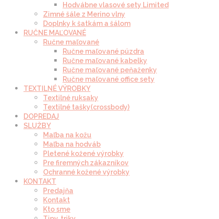
Hodvábne vlasové sety Limited
Zimné šále z Merino vlny
Doplnky k šatkám a šálom
RUČNE MAĽOVANÉ
Ručne maľované
Ručne maľované púzdra
Ručne maľované kabelky
Ručne maľované peňaženky
Ručne maľované office sety
TEXTILNÉ VÝROBKY
Textilné ruksaky
Textilné tašky(crossbody)
DOPREDAJ
SLUŽBY
Maľba na kožu
Maľba na hodváb
Pletené kožené výrobky
Pre firemných zákazníkov
Ochranné kožené výrobky
KONTAKT
Predajňa
Kontakt
Kto sme
Tipy, triky