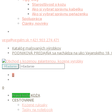
Starostlivosť o kožu
Ako si vybrať správnu kabelku
Ako si vybrať správnu peňaženku
Spolupráca
Články, novinky
vega@vegalm.sk
+421 903 274 471
Katalóg maľovaných výrobkov
PODNIKOVÁ PREDAJŇA sa nachádza na ulici Vajanského 18, 0
0
0
Pravá koža
KOŽA
CESTOVANIE
Kožené ruksaky
Tašky na notebook