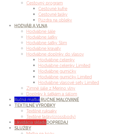
Cestovný program
Cestovné kufre
Cestovné tašky
Púzdra na obleky
HODVÁB A VLNA
Hodvábne šále
Hodvábne šatky
Hodvábne šatky Slim
Hodvábne kravaty
Hodvábne doplnky do vlasov
Hodvábne čelenky
Hodvábne čelenky Limited
Hodvábne gumičky
Hodvábne gumičky Limited
Hodvábne vlasové sety Limited
Zimné šále z Merino vlny
Doplnky k šatkám a šálom
Ručná maľba
RUČNE MAĽOVANÉ
TEXTILNÉ VÝROBKY
Textilné ruksaky
Textilné tašky(crossbody)
Likvidácia skladu
DOPREDAJ
SLUŽBY
Maľba na kožu