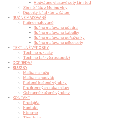
Hodvábne vlasové sety Limited
Zimné šále z Merino vlny
Doplnky k šatkám a šálom
RUČNE MAĽOVANÉ
Ručne maľované
Ručne maľované púzdra
Ručne maľované kabelky
Ručne maľované peňaženky
Ručne maľované office sety
TEXTILNÉ VÝROBKY
Textilné ruksaky
Textilné tašky(crossbody)
DOPREDAJ
SLUŽBY
Maľba na kožu
Maľba na hodváb
Pletené kožené výrobky
Pre firemných zákazníkov
Ochranné kožené výrobky
KONTAKT
Predajňa
Kontakt
Kto sme
Tipy, triky