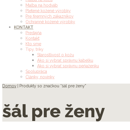
Maľba na hodváb
Pletené kožené výrobky
Pre firemných zákazníkov
Ochranné kožené výrobky
KONTAKT
Predajňa
Kontakt
Kto sme
Tipy, triky
Starostlivosť o kožu
Ako si vybrať správnu kabelku
Ako si vybrať správnu peňaženku
Spolupráca
Články, novinky
Domov
| Produkty so značkou “šál pre ženy”
šál pre ženy