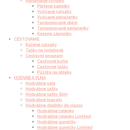
Handmade výrobky
Pletené kabelky
Vyšívané ruksaky
Vyšívané peňaženky
Tamponované diáre
Tamponované peňaženky
Kožené zápisníky
CESTOVANIE
Kožené ruksaky
Tašky na notebook
Cestovný program
Cestovné kufre
Cestovné tašky
Púzdra na obleky
HODVÁB A VLNA
Hodvábne šále
Hodvábne šatky
Hodvábne šatky Slim
Hodvábne kravaty
Hodvábne doplnky do vlasov
Hodvábne čelenky
Hodvábne čelenky Limited
Hodvábne gumičky
Hodvábne gumičky Limited