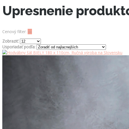
Upresnenie produkt
Cenový filter:
—
Zobraziť:
Usporiadať podľa: