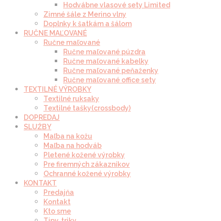
Hodvábne vlasové sety Limited
Zimné šále z Merino vlny
Doplnky k šatkám a šálom
RUČNE MAĽOVANÉ
Ručne maľované
Ručne maľované púzdra
Ručne maľované kabelky
Ručne maľované peňaženky
Ručne maľované office sety
TEXTILNÉ VÝROBKY
Textilné ruksaky
Textilné tašky(crossbody)
DOPREDAJ
SLUŽBY
Maľba na kožu
Maľba na hodváb
Pletené kožené výrobky
Pre firemných zákazníkov
Ochranné kožené výrobky
KONTAKT
Predajňa
Kontakt
Kto sme
Tipy, triky