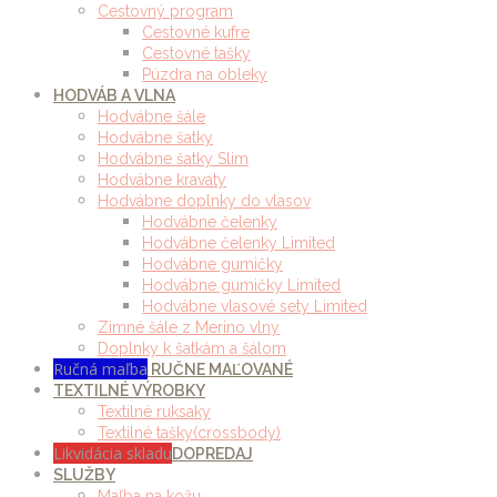
Cestovný program
Cestovné kufre
Cestovné tašky
Púzdra na obleky
HODVÁB A VLNA
Hodvábne šále
Hodvábne šatky
Hodvábne šatky Slim
Hodvábne kravaty
Hodvábne doplnky do vlasov
Hodvábne čelenky
Hodvábne čelenky Limited
Hodvábne gumičky
Hodvábne gumičky Limited
Hodvábne vlasové sety Limited
Zimné šále z Merino vlny
Doplnky k šatkám a šálom
Ručná maľba
RUČNE MAĽOVANÉ
TEXTILNÉ VÝROBKY
Textilné ruksaky
Textilné tašky(crossbody)
Likvidácia skladu
DOPREDAJ
SLUŽBY
Maľba na kožu