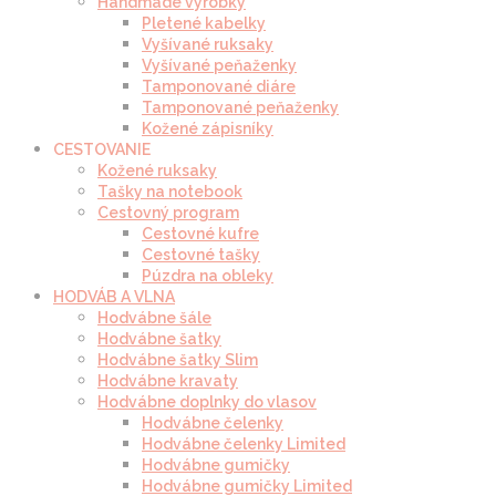
Handmade výrobky
Pletené kabelky
Vyšívané ruksaky
Vyšívané peňaženky
Tamponované diáre
Tamponované peňaženky
Kožené zápisníky
CESTOVANIE
Kožené ruksaky
Tašky na notebook
Cestovný program
Cestovné kufre
Cestovné tašky
Púzdra na obleky
HODVÁB A VLNA
Hodvábne šále
Hodvábne šatky
Hodvábne šatky Slim
Hodvábne kravaty
Hodvábne doplnky do vlasov
Hodvábne čelenky
Hodvábne čelenky Limited
Hodvábne gumičky
Hodvábne gumičky Limited