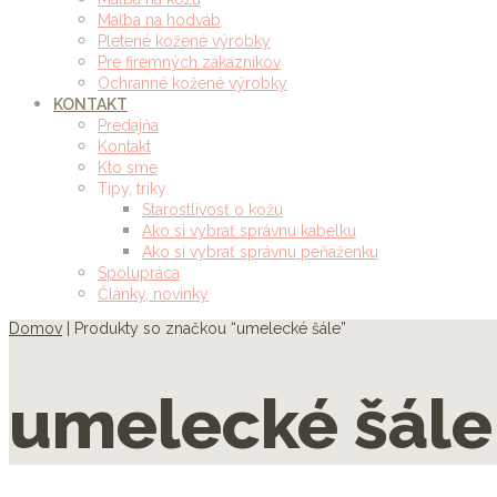
Maľba na hodváb
Pletené kožené výrobky
Pre firemných zákazníkov
Ochranné kožené výrobky
KONTAKT
Predajňa
Kontakt
Kto sme
Tipy, triky
Starostlivosť o kožu
Ako si vybrať správnu kabelku
Ako si vybrať správnu peňaženku
Spolupráca
Články, novinky
Domov
| Produkty so značkou “umelecké šále”
umelecké šále