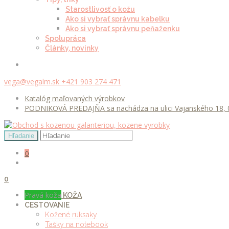
Starostlivosť o kožu
Ako si vybrať správnu kabelku
Ako si vybrať správnu peňaženku
Spolupráca
Články, novinky
vega@vegalm.sk
+421 903 274 471
Katalóg maľovaných výrobkov
PODNIKOVÁ PREDAJŇA sa nachádza na ulici Vajanského 18, 0
0
0
Pravá koža
KOŽA
CESTOVANIE
Kožené ruksaky
Tašky na notebook