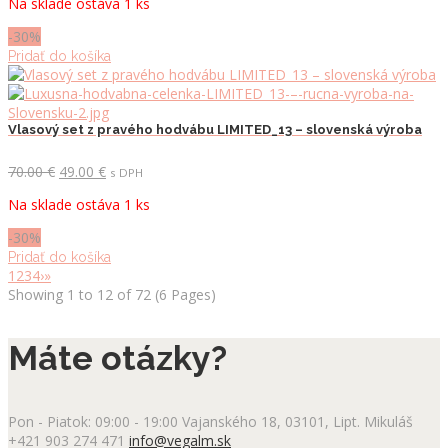
Na sklade ostáva 1 ks
bola:
je:
70.00 €.
49.00 €.
-30%
Pridať do košíka
Vlasový set z pravého hodvábu LIMITED_13 – slovenská výroba
Pôvodná
Aktuálna
70.00
€
49.00
€
s DPH
cena
cena
Na sklade ostáva 1 ks
bola:
je:
70.00 €.
49.00 €.
-30%
Pridať do košíka
1
2
3
4
›
»
Showing 1 to 12 of 72 (6 Pages)
Máte otázky?
Pon - Piatok: 09:00 - 19:00
Vajanského 18, 03101, Lipt. Mikuláš
+421 903 274 471
info@vegalm.sk