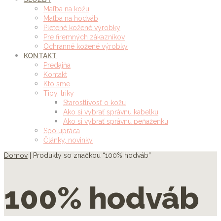
Maľba na kožu
Maľba na hodváb
Pletené kožené výrobky
Pre firemných zákazníkov
Ochranné kožené výrobky
KONTAKT
Predajňa
Kontakt
Kto sme
Tipy, triky
Starostlivosť o kožu
Ako si vybrať správnu kabelku
Ako si vybrať správnu peňaženku
Spolupráca
Články, novinky
Domov
| Produkty so značkou “100% hodváb”
100% hodváb