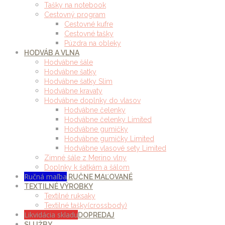
Tašky na notebook
Cestovný program
Cestovné kufre
Cestovné tašky
Púzdra na obleky
HODVÁB A VLNA
Hodvábne šále
Hodvábne šatky
Hodvábne šatky Slim
Hodvábne kravaty
Hodvábne doplnky do vlasov
Hodvábne čelenky
Hodvábne čelenky Limited
Hodvábne gumičky
Hodvábne gumičky Limited
Hodvábne vlasové sety Limited
Zimné šále z Merino vlny
Doplnky k šatkám a šálom
Ručná maľba
RUČNE MAĽOVANÉ
TEXTILNÉ VÝROBKY
Textilné ruksaky
Textilné tašky(crossbody)
Likvidácia skladu
DOPREDAJ
SLUŽBY