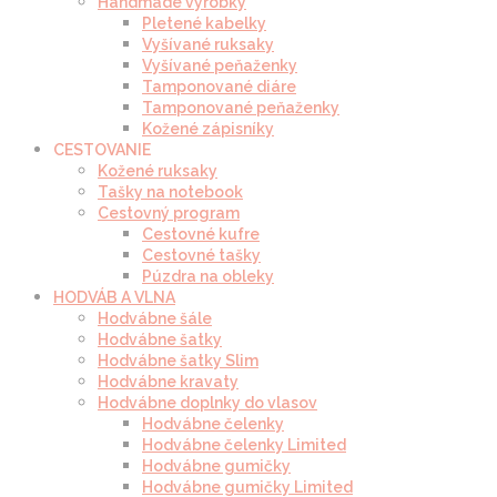
Handmade výrobky
Pletené kabelky
Vyšívané ruksaky
Vyšívané peňaženky
Tamponované diáre
Tamponované peňaženky
Kožené zápisníky
CESTOVANIE
Kožené ruksaky
Tašky na notebook
Cestovný program
Cestovné kufre
Cestovné tašky
Púzdra na obleky
HODVÁB A VLNA
Hodvábne šále
Hodvábne šatky
Hodvábne šatky Slim
Hodvábne kravaty
Hodvábne doplnky do vlasov
Hodvábne čelenky
Hodvábne čelenky Limited
Hodvábne gumičky
Hodvábne gumičky Limited