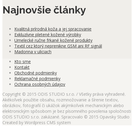
Najnovšie články
Kvalitná prírodná koža a jej spracovanie
Exkluzívne pletené kožené výrobky
Umelecké ručne frkané kožené produkty
Textil cez ktorý neprenikne GSM ani RF signál
Madonna v uliciach
Kto sme
Kontakt
Obchodné podmienky
Reklamačné podmienky
Ochrana osobných údajov
Copyright © 2015 ODIS STUDIO s.r.o. / Všetky práva vyhradené.
Akékoľvek použitie obsahu, rozmnožovanie a šírenie textov,
obrázkov, fotografií či ukážok akýmkoľvek mechanickým alebo
elektronickým spôsobom je bez písomného povolenia spoločnosti
ODIS STUDIO s.r.o. zakázané. Spracovalo © 2015 Opavsky Studio
Created by Wordpress CMS system