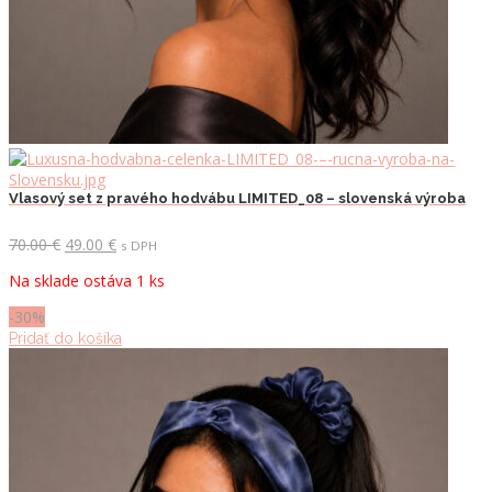
Vlasový set z pravého hodvábu LIMITED_08 – slovenská výroba
Pôvodná
Aktuálna
70.00
€
49.00
€
s DPH
cena
cena
Na sklade ostáva 1 ks
bola:
je:
70.00 €.
49.00 €.
-30%
Pridať do košíka