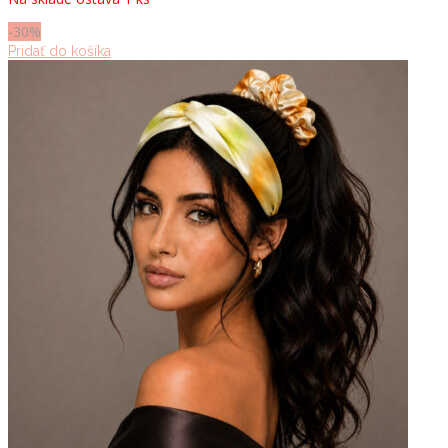
bola:
je:
70.00 €.
49.00 €.
-30%
Pridať do košíka