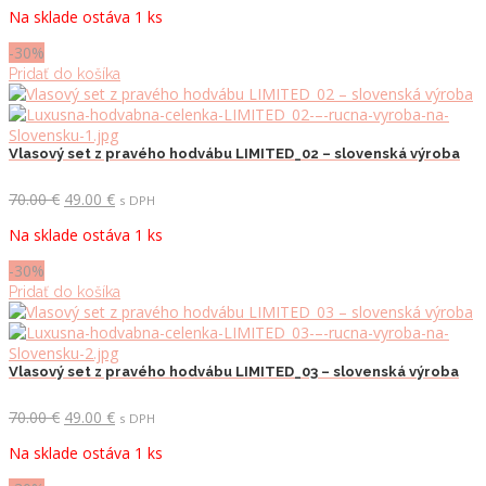
cena
cena
Na sklade ostáva 1 ks
bola:
je:
70.00 €.
49.00 €.
-30%
Pridať do košíka
Vlasový set z pravého hodvábu LIMITED_02 – slovenská výroba
Pôvodná
Aktuálna
70.00
€
49.00
€
s DPH
cena
cena
Na sklade ostáva 1 ks
bola:
je:
70.00 €.
49.00 €.
-30%
Pridať do košíka
Vlasový set z pravého hodvábu LIMITED_03 – slovenská výroba
Pôvodná
Aktuálna
70.00
€
49.00
€
s DPH
cena
cena
Na sklade ostáva 1 ks
bola:
je:
70.00 €.
49.00 €.