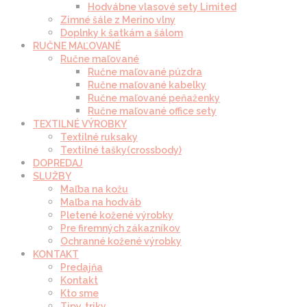
Hodvábne vlasové sety Limited
Zimné šále z Merino vlny
Doplnky k šatkám a šálom
RUČNE MAĽOVANÉ
Ručne maľované
Ručne maľované púzdra
Ručne maľované kabelky
Ručne maľované peňaženky
Ručne maľované office sety
TEXTILNÉ VÝROBKY
Textilné ruksaky
Textilné tašky(crossbody)
DOPREDAJ
SLUŽBY
Maľba na kožu
Maľba na hodváb
Pletené kožené výrobky
Pre firemných zákazníkov
Ochranné kožené výrobky
KONTAKT
Predajňa
Kontakt
Kto sme
Tipy, triky