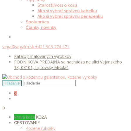
Starostlivosť o kožu
Ako si vybrať správnu kabelku
Ako si vybrať správnu peňaženku
Spolupráca
Články, novinky
vega@vegalm.sk
+421 903 274 471
Katalóg maľovaných výrobkov
PODNIKOVÁ PREDAJŇA sa nachádza na ulici Vajanského
18, 03101, Liptovský Mikuláš
0
0
Pravá koža
KOŽA
CESTOVANIE
Kožené ruksaky