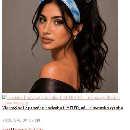
Vlasový set z pravého hodvábu LIMITED_06 – slovenská výroba
Pôvodná
Aktuálna
70.00
€
49.00
€
s DPH
cena
cena
Na sklade ostáva 1 ks