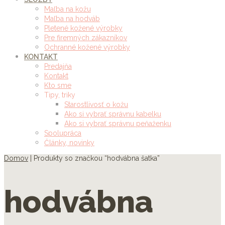
Maľba na kožu
Maľba na hodváb
Pletené kožené výrobky
Pre firemných zákazníkov
Ochranné kožené výrobky
KONTAKT
Predajňa
Kontakt
Kto sme
Tipy, triky
Starostlivosť o kožu
Ako si vybrať správnu kabelku
Ako si vybrať správnu peňaženku
Spolupráca
Články, novinky
Domov
| Produkty so značkou “hodvábna šatka”
hodvábna