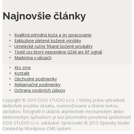
Najnovšie články
Kvalitná prírodná koža a jej spracovanie
Exkluzívne pletené kožené výrobky
Umelecké ručne frkané kožené produkty
Textil cez ktorý neprenikne GSM ani RF signál
Madonna v uliciach
Kto sme
Kontakt
Obchodné podmienky
Reklamačné podmienky
Ochrana osobných údajov
Copyright © 2015 ODIS STUDIO s.r.o. / Všetky práva vyhradené.
Akékoľvek použitie obsahu, rozmnožovanie a šírenie textov,
obrázkov, fotografií či ukážok akýmkoľvek mechanickým alebo
elektronickým spôsobom je bez písomného povolenia spoločnosti
ODIS STUDIO s.r.o. zakázané. Spracovalo © 2015 Opavsky Studio
Created by Wordpress CMS system