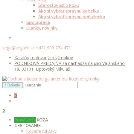
Starostlivosť o kožu
Ako si vybrať správnu kabelku
Ako si vybrať správnu peňaženku
Spolupráca
Články, novinky
vega@vegalm.sk
+421 903 274 471
Katalóg maľovaných výrobkov
PODNIKOVÁ PREDAJŇA sa nachádza na ulici Vajanského
18, 03101, Liptovský Mikuláš
0
0
Pravá koža
KOŽA
CESTOVANIE
Kožené ruksaky