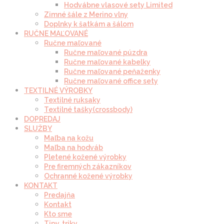
Hodvábne vlasové sety Limited
Zimné šále z Merino vlny
Doplnky k šatkám a šálom
RUČNE MAĽOVANÉ
Ručne maľované
Ručne maľované púzdra
Ručne maľované kabelky
Ručne maľované peňaženky
Ručne maľované office sety
TEXTILNÉ VÝROBKY
Textilné ruksaky
Textilné tašky(crossbody)
DOPREDAJ
SLUŽBY
Maľba na kožu
Maľba na hodváb
Pletené kožené výrobky
Pre firemných zákazníkov
Ochranné kožené výrobky
KONTAKT
Predajňa
Kontakt
Kto sme
Tipy, triky