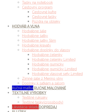
Tašky na notebook
Cestovný program
Cestovné kufre
Cestovné tašky
Púzdra na obleky
HODVÁB A VLNA
Hodvábne šále
Hodvábne šatky
Hodvábne šatky Slim
Hodvábne kravaty
Hodvábne doplnky do vlasov
Hodvábne čelenky
Hodvábne čelenky Limited
Hodvábne gumičky
Hodvábne gumičky Limited
Hodvábne vlasové sety Limited
Zimné šále z Merino vlny
Doplnky k šatkám a šálom
Ručná maľba
RUČNE MAĽOVANÉ
TEXTILNÉ VÝROBKY
Textilné ruksaky
Textilné tašky(crossbody)
Likvidácia skladu
DOPREDAJ
SLUŽBY