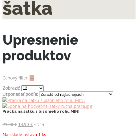
šatka
Upresnenie
produktov
Cenový filter:
—
Zobraziť:
Usporiadať podľa:
Pracka na šatku z bizonieho rohu MINI
Pôvodná
Aktuálna
21.90
€
14.90
€
s DPH
cena
cena
Na sklade ostáva 1 ks
bola:
je: