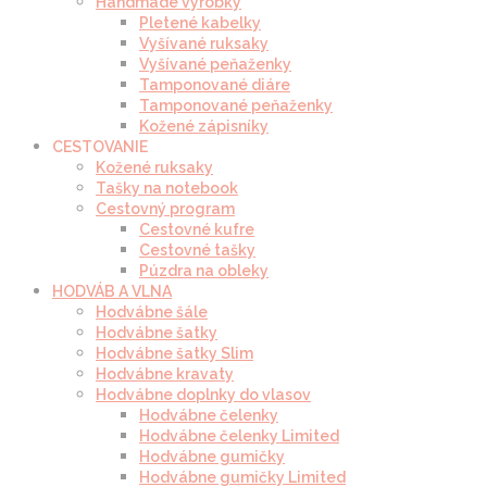
Handmade výrobky
Pletené kabelky
Vyšívané ruksaky
Vyšívané peňaženky
Tamponované diáre
Tamponované peňaženky
Kožené zápisníky
CESTOVANIE
Kožené ruksaky
Tašky na notebook
Cestovný program
Cestovné kufre
Cestovné tašky
Púzdra na obleky
HODVÁB A VLNA
Hodvábne šále
Hodvábne šatky
Hodvábne šatky Slim
Hodvábne kravaty
Hodvábne doplnky do vlasov
Hodvábne čelenky
Hodvábne čelenky Limited
Hodvábne gumičky
Hodvábne gumičky Limited