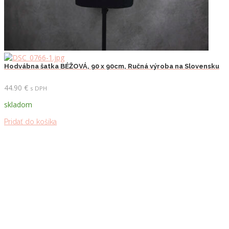
Hodvábna šatka BÉŽOVÁ, 90 x 90cm, Ručná výroba na Slovensku
44.90
€
s DPH
skladom
Pridať do košíka