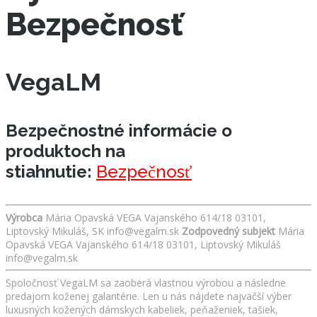
Bezpečnosť
VegaLM
Bezpečnostné informácie o
produktoch na
stiahnutie:
Bezpečnosť
Výrobca
Mária Opavská VEGA Vajanského 614/18 03101,
Liptovský Mikuláš, SK info@vegalm.sk
Zodpovedný subjekt
Mária
Opavská VEGA Vajanského 614/18 03101, Liptovský Mikuláš
info@vegalm.sk
Spoločnosť VegaLM sa zaoberá vlastnou výrobou a následne
predajom koženej galantérie. Len u nás nájdete najväčší výber
luxusných kožených dámskych kabeliek, peňaženiek, tašiek,