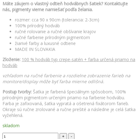
Máte záujem o vlastný odtieň hodvábnych šatiek? Kontaktujte
nás, pigmenty vieme namiešať podľa želania.
rozmer: cca 90 x 90cm (tolerancia: 2-3cm)
100% prírodný hodváb
ručné rolovanie a ručné obšívanie krajov
ručné farbenie prírodným pigmentom
žiarivé farby a luxusné odtiene
MADE IN SLOVAKIA
Zloženie:
100 % hodváb typ crepe-satén + farba určená priamo na
hodváb
vzhľadom na ručné farbenie a rozdielne zobrazenie farieb na
monitore/display môže byť farba mierne odlišná.
Postup tvorby:
Šatka je farbená špeciálnym spôsobom, 100%
prírodným pigmentom určeným priamo na farbenie hodvábu.
Farba je zafixovaná, šatka vypratá a ošetrená fixátorom farieb.
Okraje sú ručne zrolované a ručne prešité a následne je celá šatka
vyžehlená.
skladom
Hodvábna