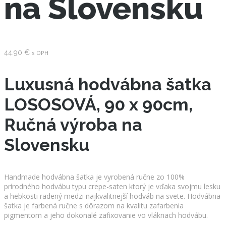
na Slovensku
44.90
€
s DPH
Luxusná hodvábna šatka
LOSOSOVÁ, 90 x 90cm,
Ručná výroba na
Slovensku
Handmade hodvábna šatka je vyrobená ručne zo 100%
prírodného hodvábu typu crepe-saten ktorý je vďaka svojmu lesku
a hebkosti radený medzi najkvalitnejší hodváb na svete. Hodvábna
šatka je farbená ručne s dôrazom na kvalitu zafarbenia
pigmentom a jeho dokonalé zafixovanie vo vláknach hodvábu.