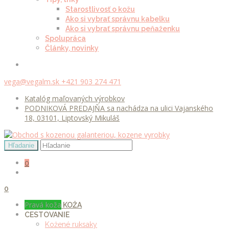
Starostlivosť o kožu
Ako si vybrať správnu kabelku
Ako si vybrať správnu peňaženku
Spolupráca
Články, novinky
vega@vegalm.sk
+421 903 274 471
Katalóg maľovaných výrobkov
PODNIKOVÁ PREDAJŇA sa nachádza na ulici Vajanského
18, 03101, Liptovský Mikuláš
0
0
Pravá koža
KOŽA
CESTOVANIE
Kožené ruksaky