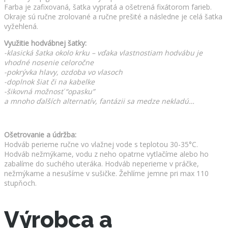
Farba je zafixovaná, šatka vypratá a ošetrená fixátorom farieb.
Okraje sú ručne zrolované a ručne prešité a následne je celá šatka
vyžehlená.
Využitie hodvábnej šatky:
-klasická šatka okolo krku – vďaka vlastnostiam hodvábu je
vhodné nosenie celoročne
-pokrývka hlavy, ozdoba vo vlasoch
-doplnok šiat či na kabelke
-šikovná možnosť “opasku”
a mnoho ďalších alternatív, fantázii sa medze nekladú…
Ošetrovanie a údržba:
Hodváb perieme ručne vo vlažnej vode s teplotou 30-35°C.
Hodváb nežmýkame, vodu z neho opatrne vytlačíme alebo ho
zabalíme do suchého uteráka. Hodváb neperieme v práčke,
nežmýkame a nesušíme v sušičke. Žehlíme jemne pri max 110
stupňoch.
Výrobca a