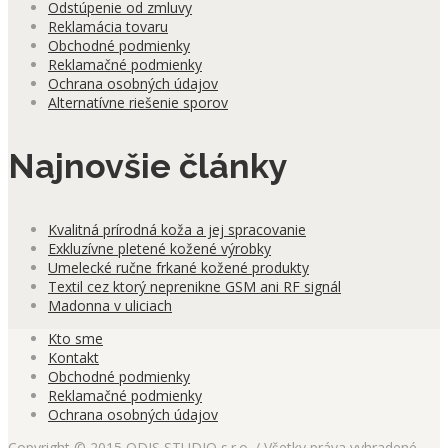
Odstúpenie od zmluvy
Reklamácia tovaru
Obchodné podmienky
Reklamačné podmienky
Ochrana osobných údajov
Alternatívne riešenie sporov
Najnovšie články
Kvalitná prírodná koža a jej spracovanie
Exkluzívne pletené kožené výrobky
Umelecké ručne frkané kožené produkty
Textil cez ktorý neprenikne GSM ani RF signál
Madonna v uliciach
Kto sme
Kontakt
Obchodné podmienky
Reklamačné podmienky
Ochrana osobných údajov
Copyright © 2015 ODIS STUDIO s.r.o. / Všetky práva vyhradené.