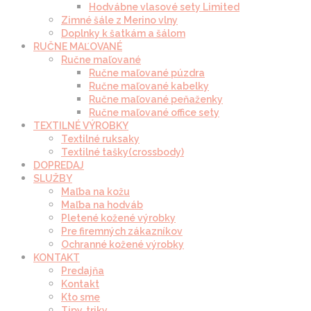
Hodvábne vlasové sety Limited
Zimné šále z Merino vlny
Doplnky k šatkám a šálom
RUČNE MAĽOVANÉ
Ručne maľované
Ručne maľované púzdra
Ručne maľované kabelky
Ručne maľované peňaženky
Ručne maľované office sety
TEXTILNÉ VÝROBKY
Textilné ruksaky
Textilné tašky(crossbody)
DOPREDAJ
SLUŽBY
Maľba na kožu
Maľba na hodváb
Pletené kožené výrobky
Pre firemných zákazníkov
Ochranné kožené výrobky
KONTAKT
Predajňa
Kontakt
Kto sme
Tipy, triky