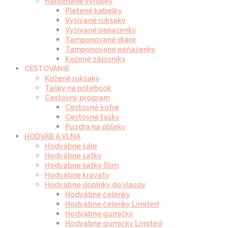
Handmade výrobky
Pletené kabelky
Vyšívané ruksaky
Vyšívané peňaženky
Tamponované diáre
Tamponované peňaženky
Kožené zápisníky
CESTOVANIE
Kožené ruksaky
Tašky na notebook
Cestovný program
Cestovné kufre
Cestovné tašky
Púzdra na obleky
HODVÁB A VLNA
Hodvábne šále
Hodvábne šatky
Hodvábne šatky Slim
Hodvábne kravaty
Hodvábne doplnky do vlasov
Hodvábne čelenky
Hodvábne čelenky Limited
Hodvábne gumičky
Hodvábne gumičky Limited