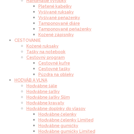
Handmade výrobky
Pletené kabelky
Vyšívané ruksaky
Vyšívané peňaženky
Tamponované diáre
Tamponované peňaženky
Kožené zápisníky
CESTOVANIE
Kožené ruksaky
Tašky na notebook
Cestovný program
Cestovné kufre
Cestovné tašky
Púzdra na obleky
HODVÁB A VLNA
Hodvábne šále
Hodvábne šatky
Hodvábne šatky Slim
Hodvábne kravaty
Hodvábne doplnky do vlasov
Hodvábne čelenky
Hodvábne čelenky Limited
Hodvábne gumičky
Hodvábne gumičky Limited