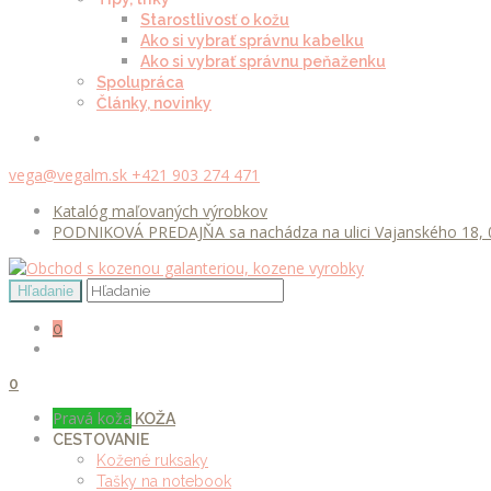
Starostlivosť o kožu
Ako si vybrať správnu kabelku
Ako si vybrať správnu peňaženku
Spolupráca
Články, novinky
vega@vegalm.sk
+421 903 274 471
Katalóg maľovaných výrobkov
PODNIKOVÁ PREDAJŇA sa nachádza na ulici Vajanského 18, 0
0
0
Pravá koža
KOŽA
CESTOVANIE
Kožené ruksaky
Tašky na notebook