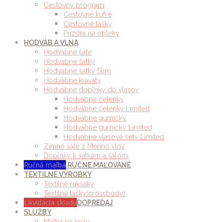
Cestovný program
Cestovné kufre
Cestovné tašky
Púzdra na obleky
HODVÁB A VLNA
Hodvábne šále
Hodvábne šatky
Hodvábne šatky Slim
Hodvábne kravaty
Hodvábne doplnky do vlasov
Hodvábne čelenky
Hodvábne čelenky Limited
Hodvábne gumičky
Hodvábne gumičky Limited
Hodvábne vlasové sety Limited
Zimné šále z Merino vlny
Doplnky k šatkám a šálom
Ručná maľba
RUČNE MAĽOVANÉ
TEXTILNÉ VÝROBKY
Textilné ruksaky
Textilné tašky(crossbody)
Likvidácia skladu
DOPREDAJ
SLUŽBY
Maľba na kožu