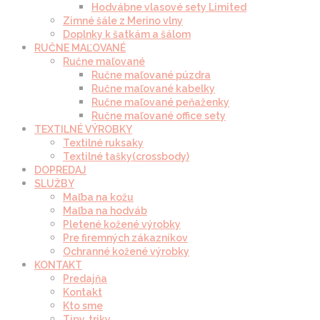
Hodvábne vlasové sety Limited
Zimné šále z Merino vlny
Doplnky k šatkám a šálom
RUČNE MAĽOVANÉ
Ručne maľované
Ručne maľované púzdra
Ručne maľované kabelky
Ručne maľované peňaženky
Ručne maľované office sety
TEXTILNÉ VÝROBKY
Textilné ruksaky
Textilné tašky(crossbody)
DOPREDAJ
SLUŽBY
Maľba na kožu
Maľba na hodváb
Pletené kožené výrobky
Pre firemných zákazníkov
Ochranné kožené výrobky
KONTAKT
Predajňa
Kontakt
Kto sme
Tipy, triky