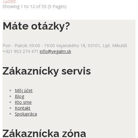
1
2
3
4
›
»
Showing 1 to 12 of 55 (5 Pages)
Máte otázky?
Pon - Piatok: 09:00 - 19:00
Vajanského 18, 03101, Lipt. Mikuláš
+421 903 274 471
info@vegalm.sk
Zákaznícky servis
Môj účet
Blog
Kto sme
Kontakt
Spolupráca
Zákaznícka zóna