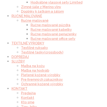
Hodvábne vlasové sety Limited
Zimné šále z Merino vlny
Doplnky k šatkám a šálom
RUČNE MAĽOVANÉ
Ručne maľované
Ručne maľované púzdra
Ručne maľované kabelky
Ručne maľované peňaženky
Ručne maľované office sety
TEXTILNÉ VÝROBKY
Textilné ruksaky
Textilné tašky(crossbody)
DOPREDAJ
SLUŽBY
Maľba na kožu
Maľba na hodváb
Pletené kožené výrobky
Pre firemných zákazníkov
Ochranné kožené výrobky
KONTAKT
Predajňa
Kontakt
Kto sme
Tipy, triky