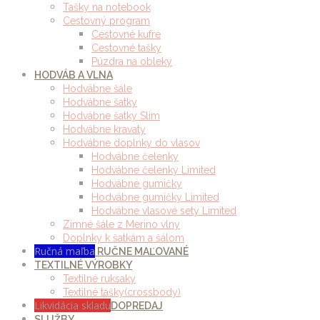
Tašky na notebook
Cestovný program
Cestovné kufre
Cestovné tašky
Púzdra na obleky
HODVÁB A VLNA
Hodvábne šále
Hodvábne šatky
Hodvábne šatky Slim
Hodvábne kravaty
Hodvábne doplnky do vlasov
Hodvábne čelenky
Hodvábne čelenky Limited
Hodvábne gumičky
Hodvábne gumičky Limited
Hodvábne vlasové sety Limited
Zimné šále z Merino vlny
Doplnky k šatkám a šálom
Ručná maľba
RUČNE MAĽOVANÉ
TEXTILNÉ VÝROBKY
Textilné ruksaky
Textilné tašky(crossbody)
Likvidácia skladu
DOPREDAJ
SLUŽBY