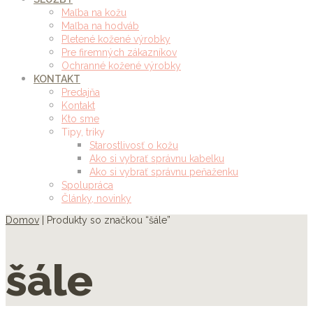
Maľba na kožu
Maľba na hodváb
Pletené kožené výrobky
Pre firemných zákazníkov
Ochranné kožené výrobky
KONTAKT
Predajňa
Kontakt
Kto sme
Tipy, triky
Starostlivosť o kožu
Ako si vybrať správnu kabelku
Ako si vybrať správnu peňaženku
Spolupráca
Články, novinky
Domov
| Produkty so značkou “šále”
šále