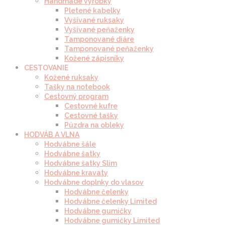
Handmade výrobky
Pletené kabelky
Vyšívané ruksaky
Vyšívané peňaženky
Tamponované diáre
Tamponované peňaženky
Kožené zápisníky
CESTOVANIE
Kožené ruksaky
Tašky na notebook
Cestovný program
Cestovné kufre
Cestovné tašky
Púzdra na obleky
HODVÁB A VLNA
Hodvábne šále
Hodvábne šatky
Hodvábne šatky Slim
Hodvábne kravaty
Hodvábne doplnky do vlasov
Hodvábne čelenky
Hodvábne čelenky Limited
Hodvábne gumičky
Hodvábne gumičky Limited