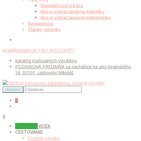
Starostlivosť o kožu
Ako si vybrať správnu kabelku
Ako si vybrať správnu peňaženku
Spolupráca
Články, novinky
vega@vegalm.sk
+421 903 274 471
Katalóg maľovaných výrobkov
PODNIKOVÁ PREDAJŇA sa nachádza na ulici Vajanského
18, 03101, Liptovský Mikuláš
0
0
Pravá koža
KOŽA
CESTOVANIE
Kožené ruksaky