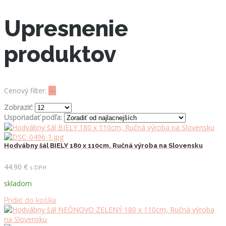
Upresnenie
produktov
Cenový filter:
—
Zobraziť:
Usporiadať podľa:
Hodvábny šál BIELY 180 x 110cm, Ručná výroba na Slovensku
44.90
€
s DPH
skladom
Pridať do košíka