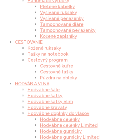
Handmade výrobky
Pletené kabelky
Vyšívané ruksaky
Vyšívané peňaženky
Tamponované diáre
Tamponované peňaženky
Kožené zápisníky
CESTOVANIE
Kožené ruksaky
Tašky na notebook
Cestovný program
Cestovné kufre
Cestovné tašky
Púzdra na obleky
HODVÁB A VLNA
Hodvábne šále
Hodvábne šatky
Hodvábne šatky Slim
Hodvábne kravaty
Hodvábne doplnky do vlasov
Hodvábne čelenky
Hodvábne čelenky Limited
Hodvábne gumičky
Hodvábne gumičky Limited