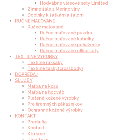
Hodvábne vlasové sety Limited
Zimné šále z Merino vlny
Doplnky k šatkám a šálom
RUČNE MAĽOVANÉ
Ručne maľované
Ručne maľované púzdra
Ručne maľované kabelky
Ručne maľované peňaženky
Ručne maľované office sety
TEXTILNÉ VÝROBKY
Textilné ruksaky
Textilné tašky(crossbody)
DOPREDAJ
SLUŽBY
Maľba na kožu
Maľba na hodváb
Pletené kožené výrobky
Pre firemných zákazníkov
Ochranné kožené výrobky
KONTAKT
Predajňa
Kontakt
Kto sme
Tipy, triky