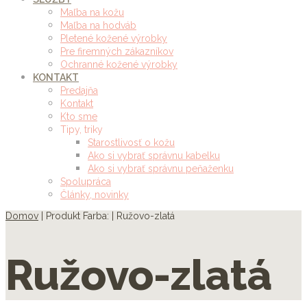
Maľba na kožu
Maľba na hodváb
Pletené kožené výrobky
Pre firemných zákazníkov
Ochranné kožené výrobky
KONTAKT
Predajňa
Kontakt
Kto sme
Tipy, triky
Starostlivosť o kožu
Ako si vybrať správnu kabelku
Ako si vybrať správnu peňaženku
Spolupráca
Články, novinky
Domov
| Produkt Farba: | Ružovo-zlatá
Ružovo-zlatá