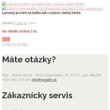
produkt
má
viacero
Luxusný prsteň na šatku,šál v ružovo zlatej farbe
variantov.
Možnosti
Pôvodná
Aktuálna
24.90
€
13.90
€
s DPH
si
cena
cena
môžete
Na sklade ostáva 3 ks
bola:
je:
vybrať
24.90 €.
13.90 €.
na
-44%
stránke
Pridať do košíka
produktu.
Máte otázky?
Pon - Piatok: 09:00 - 19:00
Vajanského 18, 03101, Lipt. Mikuláš
+421 903 274 471
info@vegalm.sk
Zákaznícky servis