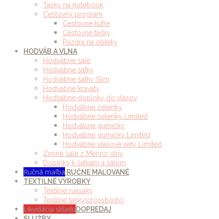
Tašky na notebook
Cestovný program
Cestovné kufre
Cestovné tašky
Púzdra na obleky
HODVÁB A VLNA
Hodvábne šále
Hodvábne šatky
Hodvábne šatky Slim
Hodvábne kravaty
Hodvábne doplnky do vlasov
Hodvábne čelenky
Hodvábne čelenky Limited
Hodvábne gumičky
Hodvábne gumičky Limited
Hodvábne vlasové sety Limited
Zimné šále z Merino vlny
Doplnky k šatkám a šálom
Ručná maľba
RUČNE MAĽOVANÉ
TEXTILNÉ VÝROBKY
Textilné ruksaky
Textilné tašky(crossbody)
Likvidácia skladu
DOPREDAJ
SLUŽBY