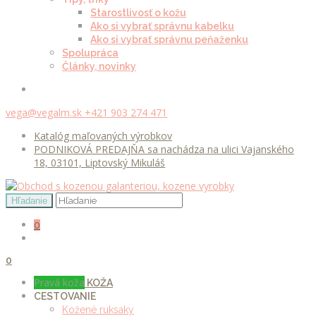
Starostlivosť o kožu
Ako si vybrať správnu kabelku
Ako si vybrať správnu peňaženku
Spolupráca
Články, novinky
vega@vegalm.sk
+421 903 274 471
Katalóg maľovaných výrobkov
PODNIKOVÁ PREDAJŇA sa nachádza na ulici Vajanského
18, 03101, Liptovský Mikuláš
0
0
Pravá koža
KOŽA
CESTOVANIE
Kožené ruksaky