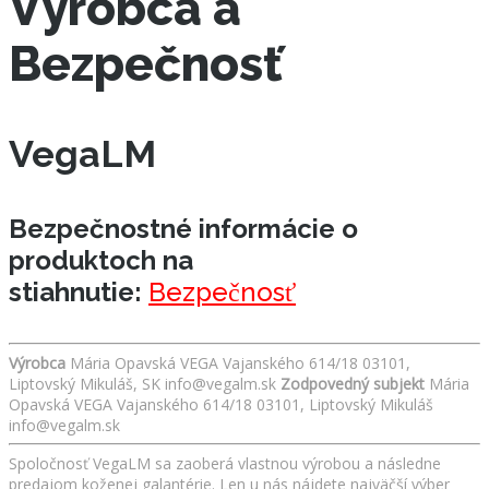
Výrobca a
Bezpečnosť
VegaLM
Bezpečnostné informácie o
produktoch na
stiahnutie:
Bezpečnosť
Výrobca
Mária Opavská VEGA Vajanského 614/18 03101,
Liptovský Mikuláš, SK info@vegalm.sk
Zodpovedný subjekt
Mária
Opavská VEGA Vajanského 614/18 03101, Liptovský Mikuláš
info@vegalm.sk
Spoločnosť VegaLM sa zaoberá vlastnou výrobou a následne
predajom koženej galantérie. Len u nás nájdete najväčší výber