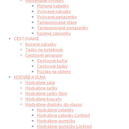
Handmade výrobky
Pletené kabelky
Vyšívané ruksaky
Vyšívané peňaženky
Tamponované diáre
Tamponované peňaženky
Kožené zápisníky
CESTOVANIE
Kožené ruksaky
Tašky na notebook
Cestovný program
Cestovné kufre
Cestovné tašky
Púzdra na obleky
HODVÁB A VLNA
Hodvábne šále
Hodvábne šatky
Hodvábne šatky Slim
Hodvábne kravaty
Hodvábne doplnky do vlasov
Hodvábne čelenky
Hodvábne čelenky Limited
Hodvábne gumičky
Hodvábne gumičky Limited