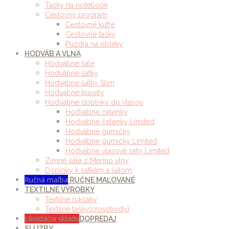
Tašky na notebook
Cestovný program
Cestovné kufre
Cestovné tašky
Púzdra na obleky
HODVÁB A VLNA
Hodvábne šále
Hodvábne šatky
Hodvábne šatky Slim
Hodvábne kravaty
Hodvábne doplnky do vlasov
Hodvábne čelenky
Hodvábne čelenky Limited
Hodvábne gumičky
Hodvábne gumičky Limited
Hodvábne vlasové sety Limited
Zimné šále z Merino vlny
Doplnky k šatkám a šálom
Ručná maľba
RUČNE MAĽOVANÉ
TEXTILNÉ VÝROBKY
Textilné ruksaky
Textilné tašky(crossbody)
Likvidácia skladu
DOPREDAJ
SLUŽBY