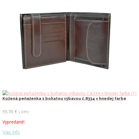
Kožená peňaženka s bohatou výbavou č.8334 v hnedej farbe
55.70
€
s DPH
Vypredané!
Viac info