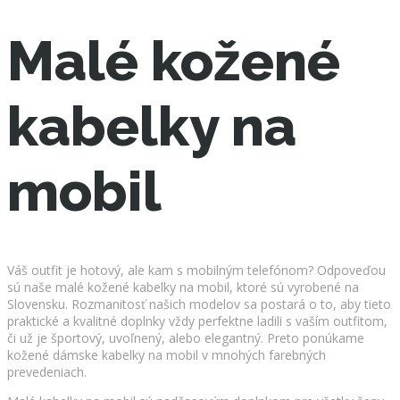
Malé kožené
kabelky na
mobil
Váš outfit je hotový, ale kam s mobilným telefónom? Odpoveďou
sú naše malé kožené kabelky na mobil, ktoré sú vyrobené na
Slovensku. Rozmanitosť našich modelov sa postará o to, aby tieto
praktické a kvalitné doplnky vždy perfektne ladili s vaším outfitom,
či už je športový, uvoľnený, alebo elegantný. Preto ponúkame
kožené dámske kabelky na mobil v mnohých farebných
prevedeniach.