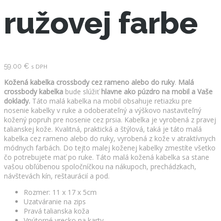
ružovej farbe
59.00
€
s DPH
Kožená kabelka crossbody cez rameno alebo do ruky
.
Malá
crossbody kabelka
bude slúžiť
hlavne ako púzdro na mobil a Vaše
doklady.
Táto malá kabelka na mobil obsahuje retiazku pre
nosenie kabelky v ruke a odoberateľný a výškovo nastaviteľný
kožený popruh pre nosenie cez prsia. Kabelka je vyrobená z pravej
talianskej kože. Kvalitná, praktická a štýlová, taká je táto malá
kabelka cez rameno alebo do ruky, vyrobená z kože v atraktívnych
módnych farbách. Do tejto malej koženej kabelky zmestíte všetko
čo potrebujete mať po ruke. Táto malá kožená kabelka sa stane
vašou obľúbenou spoločníčkou na nákupoch, prechádzkach,
návštevách kín, reštaurácií a pod.
Rozmer: 11 x 17 x 5cm
Uzatváranie na zips
Pravá talianska koža
Vnútorné vrecko na karty