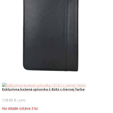
Exkluzívna kožená spisovka č.8162 v čiernej farbe
118.90
€
s DPH
Na sklade ostáva 3 ks