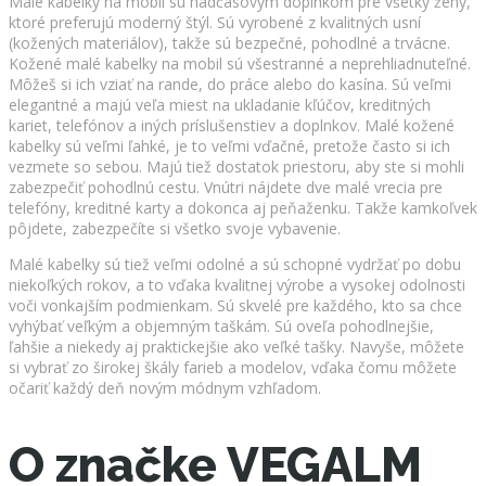
Malé kabelky na mobil sú nadčasovým doplnkom pre všetky ženy,
ktoré preferujú moderný štýl. Sú vyrobené z kvalitných usní
(kožených materiálov), takže sú bezpečné, pohodlné a trvácne.
Kožené malé kabelky na mobil sú všestranné a neprehliadnuteľné.
Môžeš si ich vziať na rande, do práce alebo do kasína. Sú veľmi
elegantné a majú veľa miest na ukladanie kľúčov, kreditných
kariet, telefónov a iných príslušenstiev a doplnkov. Malé kožené
kabelky sú veľmi ľahké, je to veľmi vďačné, pretože často si ich
vezmete so sebou. Majú tiež dostatok priestoru, aby ste si mohli
zabezpečiť pohodlnú cestu. Vnútri nájdete dve malé vrecia pre
telefóny, kreditné karty a dokonca aj peňaženku. Takže kamkoľvek
pôjdete, zabezpečíte si všetko svoje vybavenie.
Malé kabelky sú tiež veľmi odolné a sú schopné vydržať po dobu
niekoľkých rokov, a to vďaka kvalitnej výrobe a vysokej odolnosti
voči vonkajším podmienkam. Sú skvelé pre každého, kto sa chce
vyhýbať veľkým a objemným taškám. Sú oveľa pohodlnejšie,
ľahšie a niekedy aj praktickejšie ako veľké tašky. Navyše, môžete
si vybrať zo širokej škály farieb a modelov, vďaka čomu môžete
očariť každý deň novým módnym vzhľadom.
O značke VEGALM