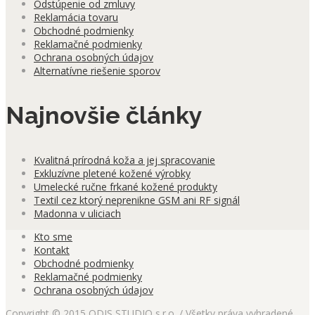
Odstúpenie od zmluvy
Reklamácia tovaru
Obchodné podmienky
Reklamačné podmienky
Ochrana osobných údajov
Alternatívne riešenie sporov
Najnovšie články
Kvalitná prírodná koža a jej spracovanie
Exkluzívne pletené kožené výrobky
Umelecké ručne frkané kožené produkty
Textil cez ktorý neprenikne GSM ani RF signál
Madonna v uliciach
Kto sme
Kontakt
Obchodné podmienky
Reklamačné podmienky
Ochrana osobných údajov
Copyright © 2015 ODIS STUDIO s.r.o. / Všetky práva vyhradené.