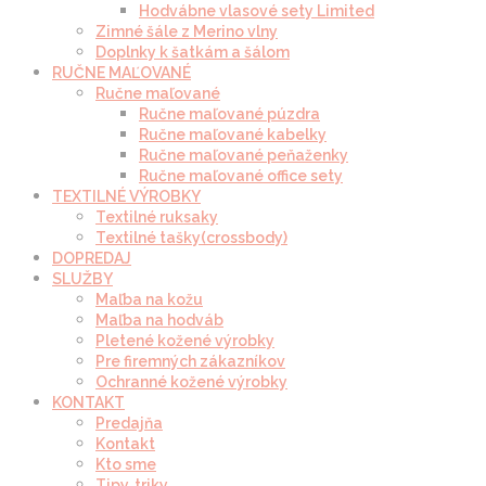
Hodvábne vlasové sety Limited
Zimné šále z Merino vlny
Doplnky k šatkám a šálom
RUČNE MAĽOVANÉ
Ručne maľované
Ručne maľované púzdra
Ručne maľované kabelky
Ručne maľované peňaženky
Ručne maľované office sety
TEXTILNÉ VÝROBKY
Textilné ruksaky
Textilné tašky(crossbody)
DOPREDAJ
SLUŽBY
Maľba na kožu
Maľba na hodváb
Pletené kožené výrobky
Pre firemných zákazníkov
Ochranné kožené výrobky
KONTAKT
Predajňa
Kontakt
Kto sme
Tipy, triky