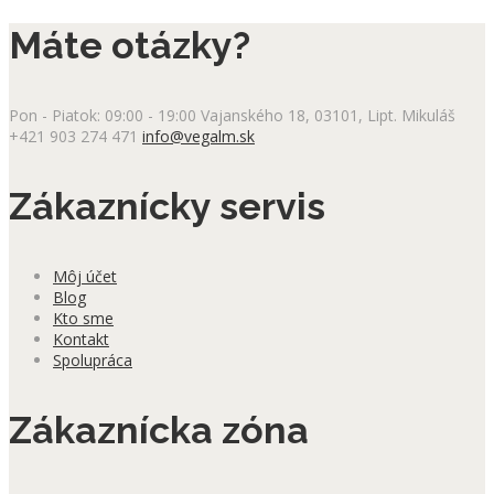
Máte otázky?
Pon - Piatok: 09:00 - 19:00
Vajanského 18, 03101, Lipt. Mikuláš
+421 903 274 471
info@vegalm.sk
Zákaznícky servis
Môj účet
Blog
Kto sme
Kontakt
Spolupráca
Zákaznícka zóna