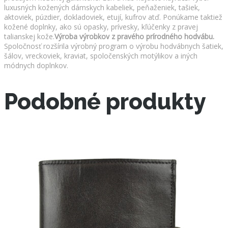
luxusných kožených dámskych kabeliek, peňaženiek, tašiek,
aktoviek, púzdier, dokladoviek, etují, kufrov atď. Ponúkame taktiež
kožené doplnky, ako sú opasky, prívesky, kľúčenky z pravej
talianskej kože.
Výroba výrobkov z pravého prírodného hodvábu.
Spoločnosť rozšírila výrobný program o výrobu hodvábnych šatiek,
šálov, vreckoviek, kraviat, spoločenských motýlikov a iných
módnych doplnkov.
Podobné produkty