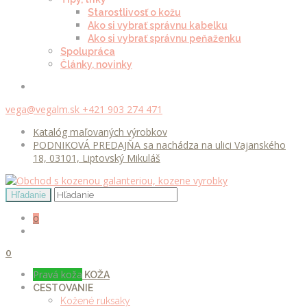
Starostlivosť o kožu
Ako si vybrať správnu kabelku
Ako si vybrať správnu peňaženku
Spolupráca
Články, novinky
vega@vegalm.sk
+421 903 274 471
Katalóg maľovaných výrobkov
PODNIKOVÁ PREDAJŇA sa nachádza na ulici Vajanského
18, 03101, Liptovský Mikuláš
0
0
Pravá koža
KOŽA
CESTOVANIE
Kožené ruksaky