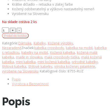
Krátke držadlo – retiazka v zlatej farbe
Kožený odoberateľný a výškovo nastaviteľný remeň
Vyrobené na Slovensku
Na sklade ostáva 2 ks
Dámska
kožená
Pridať do košíka
kabelka
Kategórie:
Dámske
,
Kabelky
,
Kožené výrobky
,
na
Nezaradené
Značiek:
kabelka crossbody
,
kabelka na mobil
,
kabelka
mobil
s retiazkou
,
kabelky na mobil
,
Kožená kabelka
,
kožená malá
v
kabelka
,
made in slovakia
,
malá crossbody taška
,
malá kožená
ružovej
kabelka
,
mini kabelka
,
mini kožená kabelka
,
prírodné kabelky
,
farbe
štýlová kabelka
,
štýlové kabelky
,
výroba koženej galantérie
,
množstvo
vyrobene na Slovensku
Katalógové číslo:
8755-RUZ
Popis
Výrobca a Bezpečnosť
Popis