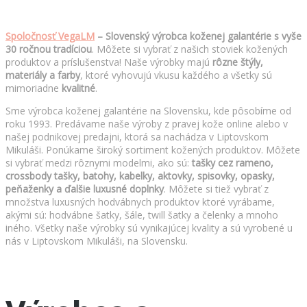
Spoločnosť VegaLM
– Slovenský výrobca koženej galantérie s vyše
30 ročnou tradíciou
. Môžete si vybrať z našich stoviek kožených
produktov a príslušenstva! Naše výrobky majú
rôzne štýly,
materiály a farby
, ktoré vyhovujú vkusu každého a všetky sú
mimoriadne
kvalitné
.
Sme výrobca koženej galantérie na Slovensku, kde pôsobíme od
roku 1993. Predávame naše výroby z pravej kože online alebo v
našej podnikovej predajni, ktorá sa nachádza v Liptovskom
Mikuláši. Ponúkame široký sortiment kožených produktov. Môžete
si vybrať medzi rôznymi modelmi, ako sú:
tašky cez rameno,
crossbody tašky, batohy, kabelky, aktovky, spisovky, opasky,
peňaženky a ďalšie luxusné doplnky
. Môžete si tiež vybrať z
množstva luxusných hodvábnych produktov ktoré vyrábame,
akými sú: hodvábne šatky, šále, twill šatky a čelenky a mnoho
iného. Všetky naše výrobky sú vynikajúcej kvality a sú vyrobené u
nás v Liptovskom Mikuláši, na Slovensku.