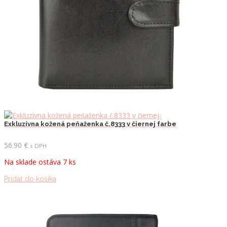
Exkluzívna kožená peňaženka č.8333 v čiernej farbe
56.90
€
s DPH
Na sklade ostáva 7 ks
Pridať do košíka