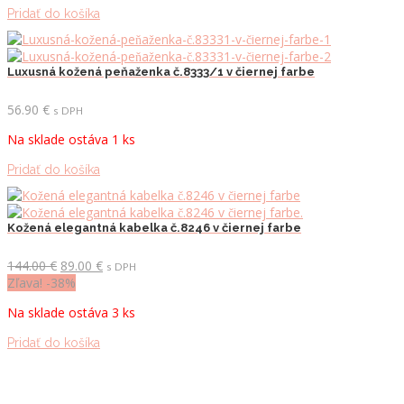
Pridať do košíka
Luxusná kožená peňaženka č.8333/1 v čiernej farbe
56.90
€
s DPH
Na sklade ostáva 1 ks
Pridať do košíka
Kožená elegantná kabelka č.8246 v čiernej farbe
Pôvodná
Aktuálna
144.00
€
89.00
€
s DPH
cena
cena
Zľava! -38%
bola:
je:
Na sklade ostáva 3 ks
144.00 €.
89.00 €.
Pridať do košíka