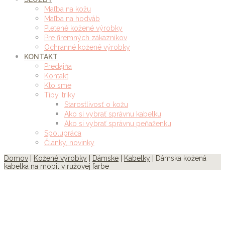
Maľba na kožu
Maľba na hodváb
Pletené kožené výrobky
Pre firemných zákazníkov
Ochranné kožené výrobky
KONTAKT
Predajňa
Kontakt
Kto sme
Tipy, triky
Starostlivosť o kožu
Ako si vybrať správnu kabelku
Ako si vybrať správnu peňaženku
Spolupráca
Články, novinky
Domov
|
Kožené výrobky
|
Dámske
|
Kabelky
| Dámska kožená
kabelka na mobil v ružovej farbe