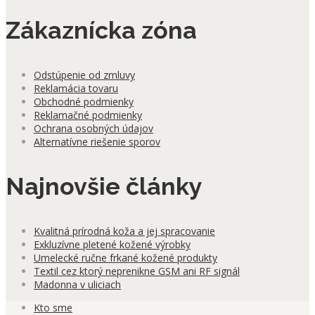
Zákaznícka zóna
Odstúpenie od zmluvy
Reklamácia tovaru
Obchodné podmienky
Reklamačné podmienky
Ochrana osobných údajov
Alternatívne riešenie sporov
Najnovšie články
Kvalitná prírodná koža a jej spracovanie
Exkluzívne pletené kožené výrobky
Umelecké ručne frkané kožené produkty
Textil cez ktorý neprenikne GSM ani RF signál
Madonna v uliciach
Kto sme