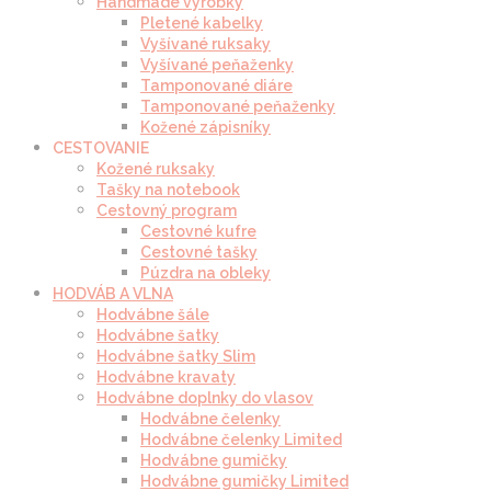
Handmade výrobky
Pletené kabelky
Vyšívané ruksaky
Vyšívané peňaženky
Tamponované diáre
Tamponované peňaženky
Kožené zápisníky
CESTOVANIE
Kožené ruksaky
Tašky na notebook
Cestovný program
Cestovné kufre
Cestovné tašky
Púzdra na obleky
HODVÁB A VLNA
Hodvábne šále
Hodvábne šatky
Hodvábne šatky Slim
Hodvábne kravaty
Hodvábne doplnky do vlasov
Hodvábne čelenky
Hodvábne čelenky Limited
Hodvábne gumičky
Hodvábne gumičky Limited