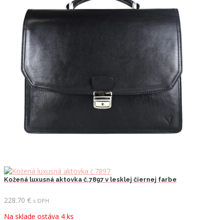
Kožená luxusná aktovka č.7897 v lesklej čiernej farbe
228.70
€
s DPH
Na sklade ostáva 4 ks