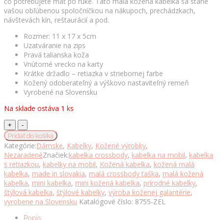
čo potrebujete mať po ruke. Táto malá kožená kabelka sa stane
vašou obľúbenou spoločníčkou na nákupoch, prechádzkach,
návštevách kín, reštaurácií a pod.
Rozmer: 11 x 17 x 5cm
Uzatváranie na zips
Pravá talianska koža
Vnútorné vrecko na karty
Krátke držadlo – retiazka v striebornej farbe
Kožený odoberateľný a výškovo nastaviteľný remeň
Vyrobené na Slovensku
Na sklade ostáva 1 ks
Dámska
kožená
Pridať do košíka
kabelka
Kategórie:
Dámske
,
Kabelky
,
Kožené výrobky
,
na
Nezaradené
Značiek:
kabelka crossbody
,
kabelka na mobil
,
kabelka
mobil
s retiazkou
,
kabelky na mobil
,
Kožená kabelka
,
kožená malá
v
kabelka
,
made in slovakia
,
malá crossbody taška
,
malá kožená
tmavo
kabelka
,
mini kabelka
,
mini kožená kabelka
,
prírodné kabelky
,
zelenej
štýlová kabelka
,
štýlové kabelky
,
výroba koženej galantérie
,
farbe
vyrobene na Slovensku
Katalógové číslo:
8755-ZEL
množstvo
Popis