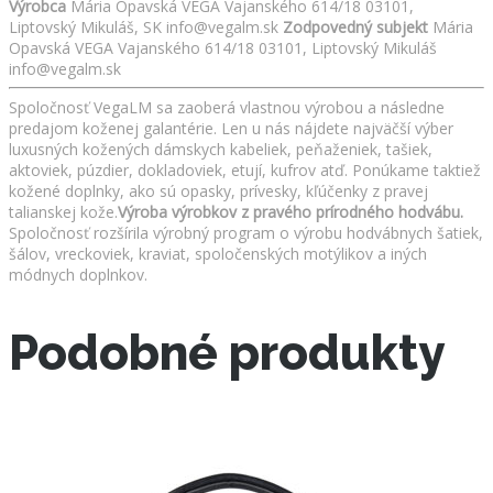
Výrobca
Mária Opavská VEGA Vajanského 614/18 03101,
Liptovský Mikuláš, SK info@vegalm.sk
Zodpovedný subjekt
Mária
Opavská VEGA Vajanského 614/18 03101, Liptovský Mikuláš
info@vegalm.sk
Spoločnosť VegaLM sa zaoberá vlastnou výrobou a následne
predajom koženej galantérie. Len u nás nájdete najväčší výber
luxusných kožených dámskych kabeliek, peňaženiek, tašiek,
aktoviek, púzdier, dokladoviek, etují, kufrov atď. Ponúkame taktiež
kožené doplnky, ako sú opasky, prívesky, kľúčenky z pravej
talianskej kože.
Výroba výrobkov z pravého prírodného hodvábu.
Spoločnosť rozšírila výrobný program o výrobu hodvábnych šatiek,
šálov, vreckoviek, kraviat, spoločenských motýlikov a iných
módnych doplnkov.
Podobné produkty