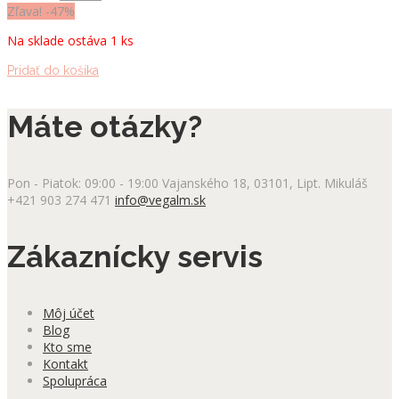
cena
cena
Zľava! -47%
bola:
je:
Na sklade ostáva 1 ks
129.00 €.
69.00 €.
Pridať do košíka
Máte otázky?
Pon - Piatok: 09:00 - 19:00
Vajanského 18, 03101, Lipt. Mikuláš
+421 903 274 471
info@vegalm.sk
Zákaznícky servis
Môj účet
Blog
Kto sme
Kontakt
Spolupráca