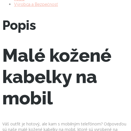
Výrobca a Bezpečnosť
Popis
Malé kožené
kabelky na
mobil
Váš outfit je hotový, ale kam s mobilným telefónom? Odpoveďou
sú naše malé kožené kabelky na mobil, ktoré sú vyrobené na