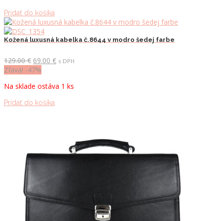
Pridať do košíka
Kožená luxusná kabelka č.8644 v modro šedej farbe
Pôvodná
Aktuálna
129.00
€
69.00
€
s DPH
cena
cena
Zľava! -47%
bola:
je:
Na sklade ostáva 1 ks
129.00 €.
69.00 €.
Pridať do košíka