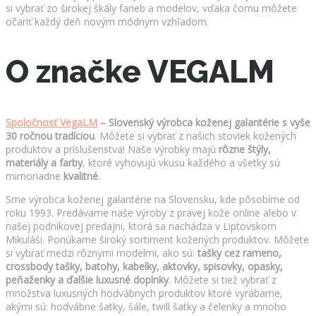
si vybrať zo širokej škály farieb a modelov, vďaka čomu môžete
očariť každý deň novým módnym vzhľadom.
O značke VEGALM
Spoločnosť VegaLM
– Slovenský výrobca koženej galantérie s vyše
30 ročnou tradíciou
. Môžete si vybrať z našich stoviek kožených
produktov a príslušenstva! Naše výrobky majú
rôzne štýly,
materiály a farby
, ktoré vyhovujú vkusu každého a všetky sú
mimoriadne
kvalitné
.
Sme výrobca koženej galantérie na Slovensku, kde pôsobíme od
roku 1993. Predávame naše výroby z pravej kože online alebo v
našej podnikovej predajni, ktorá sa nachádza v Liptovskom
Mikuláši. Ponúkame široký sortiment kožených produktov. Môžete
si vybrať medzi rôznymi modelmi, ako sú:
tašky cez rameno,
crossbody tašky, batohy, kabelky, aktovky, spisovky, opasky,
peňaženky a ďalšie luxusné doplnky
. Môžete si tiež vybrať z
množstva luxusných hodvábnych produktov ktoré vyrábame,
akými sú: hodvábne šatky, šále, twill šatky a čelenky a mnoho