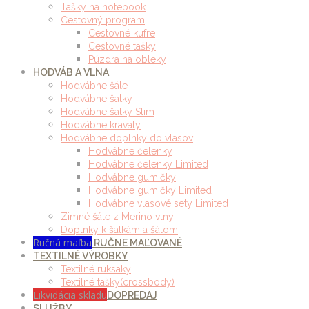
Tašky na notebook
Cestovný program
Cestovné kufre
Cestovné tašky
Púzdra na obleky
HODVÁB A VLNA
Hodvábne šále
Hodvábne šatky
Hodvábne šatky Slim
Hodvábne kravaty
Hodvábne doplnky do vlasov
Hodvábne čelenky
Hodvábne čelenky Limited
Hodvábne gumičky
Hodvábne gumičky Limited
Hodvábne vlasové sety Limited
Zimné šále z Merino vlny
Doplnky k šatkám a šálom
Ručná maľba
RUČNE MAĽOVANÉ
TEXTILNÉ VÝROBKY
Textilné ruksaky
Textilné tašky(crossbody)
Likvidácia skladu
DOPREDAJ
SLUŽBY