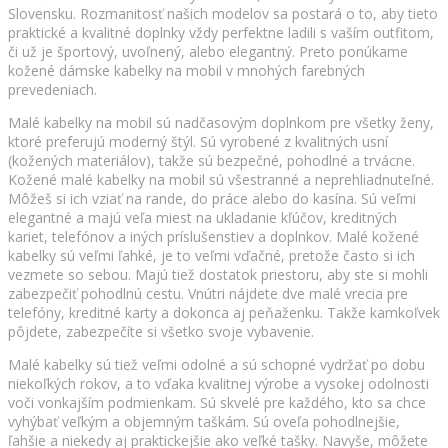
Slovensku. Rozmanitosť našich modelov sa postará o to, aby tieto
praktické a kvalitné doplnky vždy perfektne ladili s vaším outfitom,
či už je športový, uvoľnený, alebo elegantný. Preto ponúkame
kožené dámske kabelky na mobil v mnohých farebných
prevedeniach.
Malé kabelky na mobil sú nadčasovým doplnkom pre všetky ženy,
ktoré preferujú moderný štýl. Sú vyrobené z kvalitných usní
(kožených materiálov), takže sú bezpečné, pohodlné a trvácne.
Kožené malé kabelky na mobil sú všestranné a neprehliadnuteľné.
Môžeš si ich vziať na rande, do práce alebo do kasína. Sú veľmi
elegantné a majú veľa miest na ukladanie kľúčov, kreditných
kariet, telefónov a iných príslušenstiev a doplnkov. Malé kožené
kabelky sú veľmi ľahké, je to veľmi vďačné, pretože často si ich
vezmete so sebou. Majú tiež dostatok priestoru, aby ste si mohli
zabezpečiť pohodlnú cestu. Vnútri nájdete dve malé vrecia pre
telefóny, kreditné karty a dokonca aj peňaženku. Takže kamkoľvek
pôjdete, zabezpečíte si všetko svoje vybavenie.
Malé kabelky sú tiež veľmi odolné a sú schopné vydržať po dobu
niekoľkých rokov, a to vďaka kvalitnej výrobe a vysokej odolnosti
voči vonkajším podmienkam. Sú skvelé pre každého, kto sa chce
vyhýbať veľkým a objemným taškám. Sú oveľa pohodlnejšie,
ľahšie a niekedy aj praktickejšie ako veľké tašky. Navyše, môžete