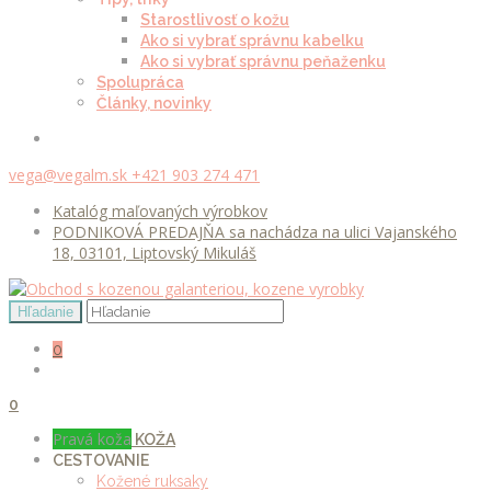
Starostlivosť o kožu
Ako si vybrať správnu kabelku
Ako si vybrať správnu peňaženku
Spolupráca
Články, novinky
vega@vegalm.sk
+421 903 274 471
Katalóg maľovaných výrobkov
PODNIKOVÁ PREDAJŇA sa nachádza na ulici Vajanského
18, 03101, Liptovský Mikuláš
0
0
Pravá koža
KOŽA
CESTOVANIE
Kožené ruksaky