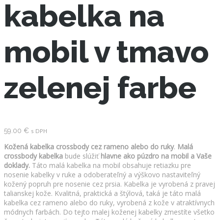
kabelka na
mobil v tmavo
zelenej farbe
59.00
€
s DPH
Kožená kabelka crossbody cez rameno alebo do ruky
.
Malá
crossbody kabelka
bude slúžiť
hlavne ako púzdro na mobil a Vaše
doklady.
Táto malá kabelka na mobil obsahuje retiazku pre
nosenie kabelky v ruke a odoberateľný a výškovo nastaviteľný
kožený popruh pre nosenie cez prsia. Kabelka je vyrobená z pravej
talianskej kože. Kvalitná, praktická a štýlová, taká je táto malá
kabelka cez rameno alebo do ruky, vyrobená z kože v atraktívnych
módnych farbách. Do tejto malej koženej kabelky zmestíte všetko