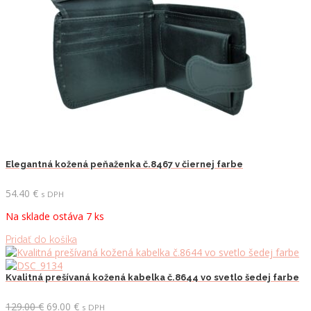
Elegantná kožená peňaženka č.8467 v čiernej farbe
54.40
€
s DPH
Na sklade ostáva 7 ks
Pridať do košíka
Kvalitná prešívaná kožená kabelka č.8644 vo svetlo šedej farbe
Pôvodná
Aktuálna
129.00
€
69.00
€
s DPH