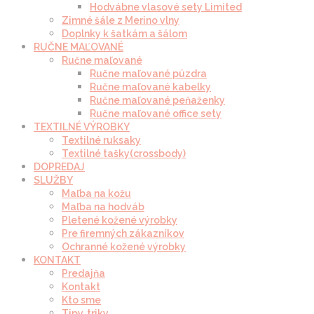
Hodvábne vlasové sety Limited
Zimné šále z Merino vlny
Doplnky k šatkám a šálom
RUČNE MAĽOVANÉ
Ručne maľované
Ručne maľované púzdra
Ručne maľované kabelky
Ručne maľované peňaženky
Ručne maľované office sety
TEXTILNÉ VÝROBKY
Textilné ruksaky
Textilné tašky(crossbody)
DOPREDAJ
SLUŽBY
Maľba na kožu
Maľba na hodváb
Pletené kožené výrobky
Pre firemných zákazníkov
Ochranné kožené výrobky
KONTAKT
Predajňa
Kontakt
Kto sme
Tipy, triky