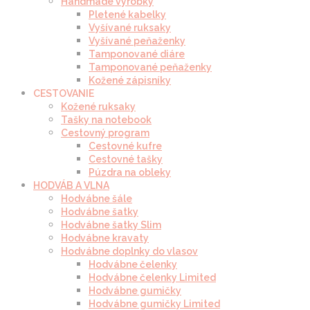
Handmade výrobky
Pletené kabelky
Vyšívané ruksaky
Vyšívané peňaženky
Tamponované diáre
Tamponované peňaženky
Kožené zápisníky
CESTOVANIE
Kožené ruksaky
Tašky na notebook
Cestovný program
Cestovné kufre
Cestovné tašky
Púzdra na obleky
HODVÁB A VLNA
Hodvábne šále
Hodvábne šatky
Hodvábne šatky Slim
Hodvábne kravaty
Hodvábne doplnky do vlasov
Hodvábne čelenky
Hodvábne čelenky Limited
Hodvábne gumičky
Hodvábne gumičky Limited