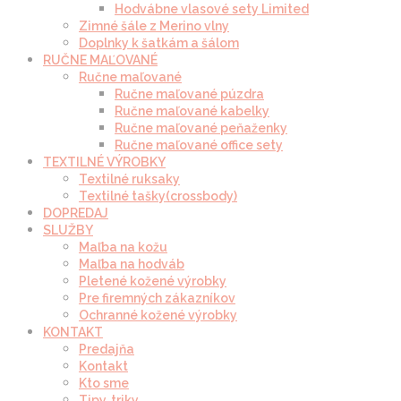
Hodvábne vlasové sety Limited
Zimné šále z Merino vlny
Doplnky k šatkám a šálom
RUČNE MAĽOVANÉ
Ručne maľované
Ručne maľované púzdra
Ručne maľované kabelky
Ručne maľované peňaženky
Ručne maľované office sety
TEXTILNÉ VÝROBKY
Textilné ruksaky
Textilné tašky(crossbody)
DOPREDAJ
SLUŽBY
Maľba na kožu
Maľba na hodváb
Pletené kožené výrobky
Pre firemných zákazníkov
Ochranné kožené výrobky
KONTAKT
Predajňa
Kontakt
Kto sme
Tipy, triky