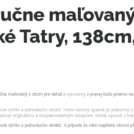
 ručne maľovan
é Tatry, 138cm
učne maľovaný s citom pre detail
a vytvorený
z pravej kože priamo na
k rýchlo a jednoducho skrátiť. Tento kožený opasok je jedinečný a 
uje originalitou a neopakovateľným dizajnom. Každý opasok z tejto ko
ok rýchlo a jednoducho skrátiť. V prípade že nám napíšete obvod pá