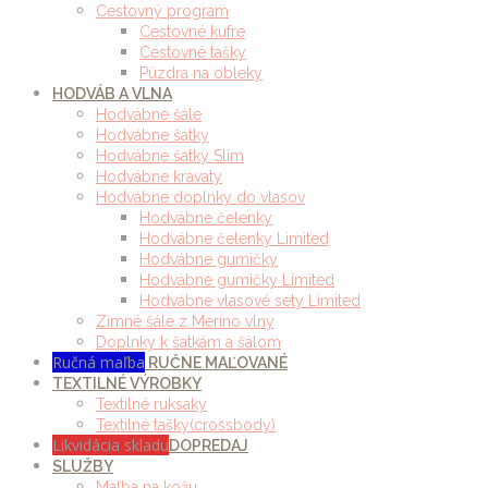
Cestovný program
Cestovné kufre
Cestovné tašky
Púzdra na obleky
HODVÁB A VLNA
Hodvábne šále
Hodvábne šatky
Hodvábne šatky Slim
Hodvábne kravaty
Hodvábne doplnky do vlasov
Hodvábne čelenky
Hodvábne čelenky Limited
Hodvábne gumičky
Hodvábne gumičky Limited
Hodvábne vlasové sety Limited
Zimné šále z Merino vlny
Doplnky k šatkám a šálom
Ručná maľba
RUČNE MAĽOVANÉ
TEXTILNÉ VÝROBKY
Textilné ruksaky
Textilné tašky(crossbody)
Likvidácia skladu
DOPREDAJ
SLUŽBY
Maľba na kožu