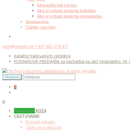
Starostlivosť o kožu
Ako si vybrať správnu kabelku
Ako si vybrať správnu peňaženku
Spolupráca
Články, novinky
vega@vegalm.sk
+421 903 274 471
Katalóg maľovaných výrobkov
PODNIKOVÁ PREDAJŇA sa nachádza na ulici Vajanského 18, 0
0
0
Pravá koža
KOŽA
CESTOVANIE
Kožené ruksaky
Tašky na notebook