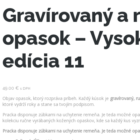
Gravírovaný a
opasok – Vysok
edícia 11
49.00
€
s DPH
Objav opasok, ktorý rozpráva príbeh. Každý kúsok je
gravírovaný, r
ktoré vydrží roky a stane sa tvojím podpisom.
Pracka disponuje zúbkami na uchytenie remeňa. Je teda možné opaso
kolekciu ručne vyrábaných kožených opaskov, kde sa každý kus vyznač
Pracka disponuje zúbkami na uchytenie remeňa. Je teda možné opas