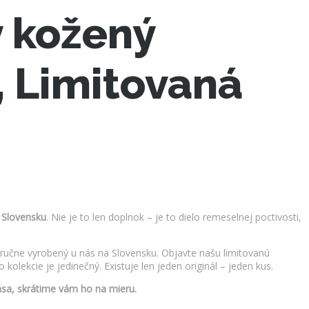
ý kožený
, Limitovaná
 Slovensku
. Nie je to len doplnok – je to dielo remeselnej poctivosti,
ručne vyrobený u nás na Slovensku. Objavte našu limitovanú
lekcie je jedinečný. Existuje len jeden originál – jeden kus.
sa, skrátime vám ho na mieru.