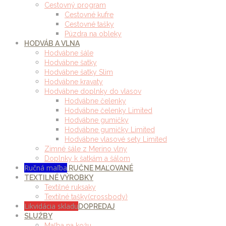
Cestovný program
Cestovné kufre
Cestovné tašky
Púzdra na obleky
HODVÁB A VLNA
Hodvábne šále
Hodvábne šatky
Hodvábne šatky Slim
Hodvábne kravaty
Hodvábne doplnky do vlasov
Hodvábne čelenky
Hodvábne čelenky Limited
Hodvábne gumičky
Hodvábne gumičky Limited
Hodvábne vlasové sety Limited
Zimné šále z Merino vlny
Doplnky k šatkám a šálom
Ručná maľba
RUČNE MAĽOVANÉ
TEXTILNÉ VÝROBKY
Textilné ruksaky
Textilné tašky(crossbody)
Likvidácia skladu
DOPREDAJ
SLUŽBY
Maľba na kožu