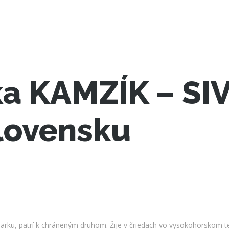
a KAMZÍK – SIV
lovensku
ku, patrí k chráneným druhom. Žije v čriedach vo vysokohorskom ter