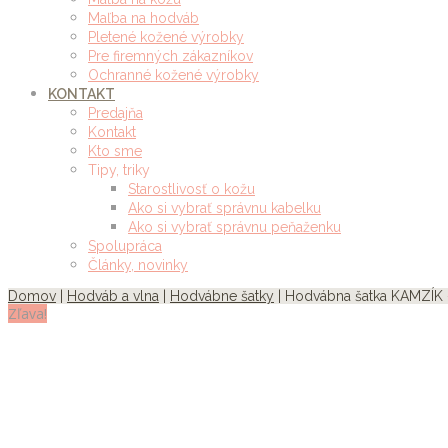
Maľba na hodváb
Pletené kožené výrobky
Pre firemných zákazníkov
Ochranné kožené výrobky
KONTAKT
Predajňa
Kontakt
Kto sme
Tipy, triky
Starostlivosť o kožu
Ako si vybrať správnu kabelku
Ako si vybrať správnu peňaženku
Spolupráca
Články, novinky
Domov
|
Hodváb a vlna
|
Hodvábne šatky
| Hodvábna šatka KAMZÍK 
Zľava!