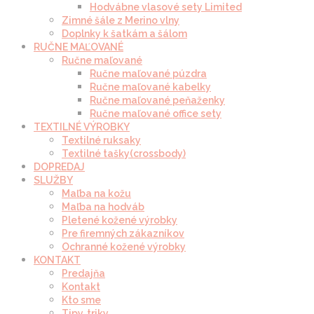
Hodvábne vlasové sety Limited
Zimné šále z Merino vlny
Doplnky k šatkám a šálom
RUČNE MAĽOVANÉ
Ručne maľované
Ručne maľované púzdra
Ručne maľované kabelky
Ručne maľované peňaženky
Ručne maľované office sety
TEXTILNÉ VÝROBKY
Textilné ruksaky
Textilné tašky(crossbody)
DOPREDAJ
SLUŽBY
Maľba na kožu
Maľba na hodváb
Pletené kožené výrobky
Pre firemných zákazníkov
Ochranné kožené výrobky
KONTAKT
Predajňa
Kontakt
Kto sme
Tipy, triky