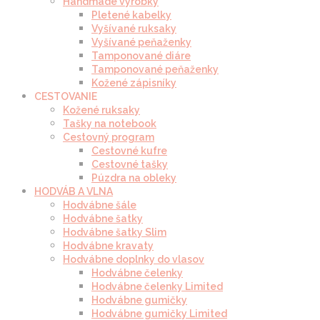
Handmade výrobky
Pletené kabelky
Vyšívané ruksaky
Vyšívané peňaženky
Tamponované diáre
Tamponované peňaženky
Kožené zápisníky
CESTOVANIE
Kožené ruksaky
Tašky na notebook
Cestovný program
Cestovné kufre
Cestovné tašky
Púzdra na obleky
HODVÁB A VLNA
Hodvábne šále
Hodvábne šatky
Hodvábne šatky Slim
Hodvábne kravaty
Hodvábne doplnky do vlasov
Hodvábne čelenky
Hodvábne čelenky Limited
Hodvábne gumičky
Hodvábne gumičky Limited