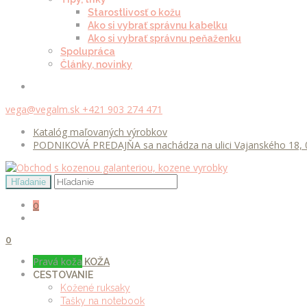
Starostlivosť o kožu
Ako si vybrať správnu kabelku
Ako si vybrať správnu peňaženku
Spolupráca
Články, novinky
vega@vegalm.sk
+421 903 274 471
Katalóg maľovaných výrobkov
PODNIKOVÁ PREDAJŇA sa nachádza na ulici Vajanského 18, 0
0
0
Pravá koža
KOŽA
CESTOVANIE
Kožené ruksaky
Tašky na notebook