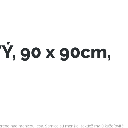
Ý, 90 x 90cm,
éne nad hranicou lesa. Samice sú menšie, taktiež majú kužeľovité