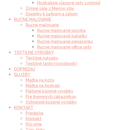
Hodvábne vlasové sety Limited
Zimné šále z Merino vlny
Doplnky k šatkám a šálom
RUČNE MAĽOVANÉ
Ručne maľované
Ručne maľované púzdra
Ručne maľované kabelky
Ručne maľované peňaženky
Ručne maľované office sety
TEXTILNÉ VÝROBKY
Textilné ruksaky
Textilné tašky(crossbody)
DOPREDAJ
SLUŽBY
Maľba na kožu
Maľba na hodváb
Pletené kožené výrobky
Pre firemných zákazníkov
Ochranné kožené výrobky
KONTAKT
Predajňa
Kontakt
Kto sme
Tipy, triky