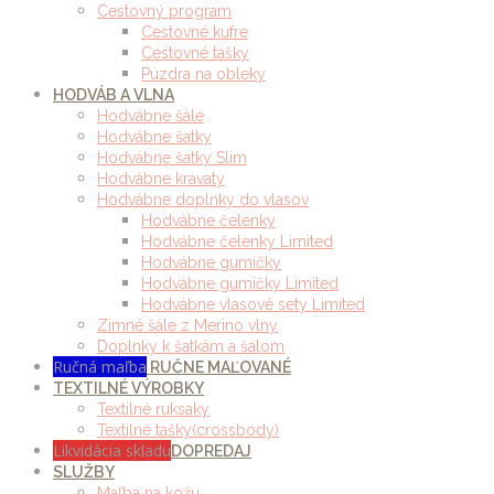
Cestovný program
Cestovné kufre
Cestovné tašky
Púzdra na obleky
HODVÁB A VLNA
Hodvábne šále
Hodvábne šatky
Hodvábne šatky Slim
Hodvábne kravaty
Hodvábne doplnky do vlasov
Hodvábne čelenky
Hodvábne čelenky Limited
Hodvábne gumičky
Hodvábne gumičky Limited
Hodvábne vlasové sety Limited
Zimné šále z Merino vlny
Doplnky k šatkám a šálom
Ručná maľba
RUČNE MAĽOVANÉ
TEXTILNÉ VÝROBKY
Textilné ruksaky
Textilné tašky(crossbody)
Likvidácia skladu
DOPREDAJ
SLUŽBY
Maľba na kožu