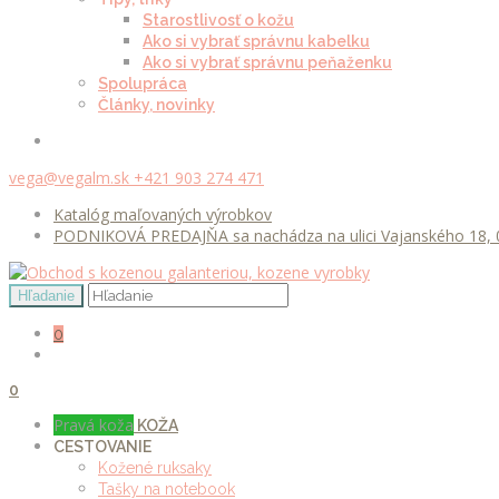
Starostlivosť o kožu
Ako si vybrať správnu kabelku
Ako si vybrať správnu peňaženku
Spolupráca
Články, novinky
vega@vegalm.sk
+421 903 274 471
Katalóg maľovaných výrobkov
PODNIKOVÁ PREDAJŇA sa nachádza na ulici Vajanského 18, 0
0
0
Pravá koža
KOŽA
CESTOVANIE
Kožené ruksaky
Tašky na notebook