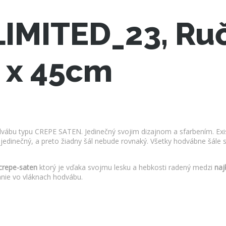
LIMITED_23, Ru
5 x 45cm
dvábu typu CREPE SATEN. Jedinečný svojim dizajnom a sfarbením. Exist
jedinečný, a preto žiadny šál nebude rovnaký. Všetky hodvábne šále 
crepe-saten
ktorý je vďaka svojmu lesku a hebkosti radený medzi
naj
nie vo vláknach hodvábu.