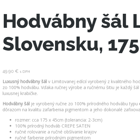
Hodvábny šál 
Slovensku, 17
49.90
€
s DPH
Luxusný hodvábny šál
v Limitovanej edícií vyrobený z kvalitného ho
zo 100% hodvábu. Vďaka ručnej výrobe a ručnému šitiu je každý šál 
luxusnej krabičke.
Hodvábny šál
je vyrobený ručne zo 100% prírodného hodvábu typu
dôrazom na kvalitu zafarbenia pigmentom a jeho dokonalé zafixova
rozmer: cca 175 x 45cm (tolerancia: 2-3cm)
100% prírodný hodváb CREPE SATEN
ručné rolovanie a ručné obšívanie krajov
ručné farbenie prírodným pigmentom