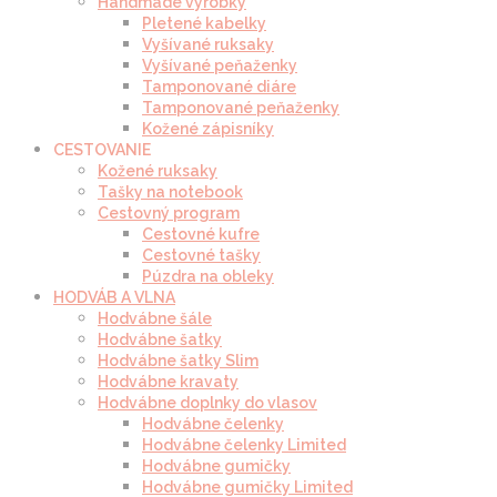
Handmade výrobky
Pletené kabelky
Vyšívané ruksaky
Vyšívané peňaženky
Tamponované diáre
Tamponované peňaženky
Kožené zápisníky
CESTOVANIE
Kožené ruksaky
Tašky na notebook
Cestovný program
Cestovné kufre
Cestovné tašky
Púzdra na obleky
HODVÁB A VLNA
Hodvábne šále
Hodvábne šatky
Hodvábne šatky Slim
Hodvábne kravaty
Hodvábne doplnky do vlasov
Hodvábne čelenky
Hodvábne čelenky Limited
Hodvábne gumičky
Hodvábne gumičky Limited