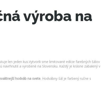
čná výroba na
uje len jeden kus.Vytvorili sme limitované edície farebných šálov
sú navrhnuté a vyrobené na Slovensku. Každý je krásne zabalený v
kvalitnejší hodváb na svete
. Hodvábny šál je farbený ručne s