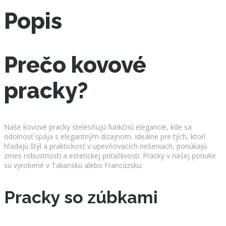
Popis
Prečo kovové
pracky?
Naše kovové pracky stelesňujú funkčnú elegancie, kde sa
odolnosť spája s elegantným dizajnom. Ideálne pre tých, ktorí
hľadajú štýl a praktickosť v upevňovacích riešeniach, ponúkajú
zmes robustnosti a estetickej príťažlivosti. Pracky v našej ponuke
sú vyrobené v Taliansku alebo Francúzsku.
Pracky so zúbkami