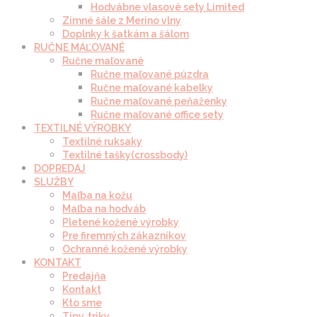
Hodvábne vlasové sety Limited
Zimné šále z Merino vlny
Doplnky k šatkám a šálom
RUČNE MAĽOVANÉ
Ručne maľované
Ručne maľované púzdra
Ručne maľované kabelky
Ručne maľované peňaženky
Ručne maľované office sety
TEXTILNÉ VÝROBKY
Textilné ruksaky
Textilné tašky(crossbody)
DOPREDAJ
SLUŽBY
Maľba na kožu
Maľba na hodváb
Pletené kožené výrobky
Pre firemných zákazníkov
Ochranné kožené výrobky
KONTAKT
Predajňa
Kontakt
Kto sme
Tipy, triky