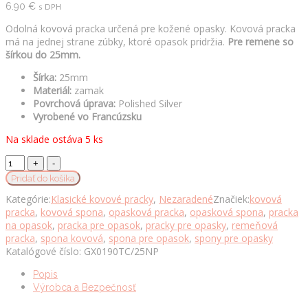
6.90
€
s DPH
Odolná kovová pracka určená pre kožené opasky. Kovová pracka
má na jednej strane zúbky, ktoré opasok pridržia.
Pre remene so
šírkou do 25mm.
Šírka:
25mm
Materiál:
zamak
Povrchová úprava:
Polished Silver
Vyrobené vo Francúzsku
Na sklade ostáva 5 ks
Kovová
obojstranná
Pridať do košíka
pracka
Kategórie:
Klasické kovové pracky
,
Nezaradené
Značiek:
kovová
GENTLE
pracka
,
kovová spona
,
opasková pracka
,
opasková spona
,
pracka
SILVER,
na opasok
,
pracka pre opasok
,
pracky pre opasky
,
remeňová
25mm,
pracka
,
spona kovová
,
spona pre opasok
,
spony pre opasky
Silver
Katalógové číslo:
GX0190TC/25NP
množstvo
Popis
Výrobca a Bezpečnosť