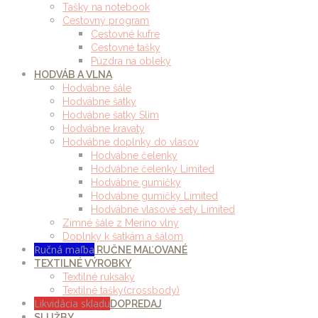
Tašky na notebook
Cestovný program
Cestovné kufre
Cestovné tašky
Púzdra na obleky
HODVÁB A VLNA
Hodvábne šále
Hodvábne šatky
Hodvábne šatky Slim
Hodvábne kravaty
Hodvábne doplnky do vlasov
Hodvábne čelenky
Hodvábne čelenky Limited
Hodvábne gumičky
Hodvábne gumičky Limited
Hodvábne vlasové sety Limited
Zimné šále z Merino vlny
Doplnky k šatkám a šálom
Ručná maľba
RUČNE MAĽOVANÉ
TEXTILNÉ VÝROBKY
Textilné ruksaky
Textilné tašky(crossbody)
Likvidácia skladu
DOPREDAJ
SLUŽBY