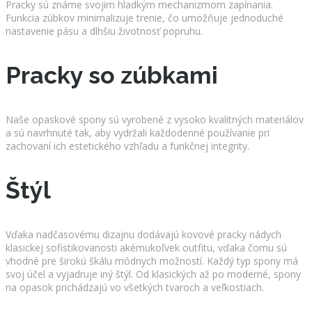
Pracky sú známe svojim hladkým mechanizmom zapínania.
Funkcia zúbkov minimalizuje trenie, čo umožňuje jednoduché
nastavenie pásu a dlhšiu životnosť popruhu.
Pracky so zúbkami
Naše opaskové spony sú vyrobené z vysoko kvalitných materiálov
a sú navrhnuté tak, aby vydržali každodenné používanie pri
zachovaní ich estetického vzhľadu a funkčnej integrity.
Štýl
Vďaka nadčasovému dizajnu dodávajú kovové pracky nádych
klasickej sofistikovanosti akémukoľvek outfitu, vďaka čomu sú
vhodné pre širokú škálu módnych možností. Každý typ spony má
svoj účel a vyjadruje iný štýl. Od klasických až po moderné, spony
na opasok prichádzajú vo všetkých tvaroch a veľkostiach.