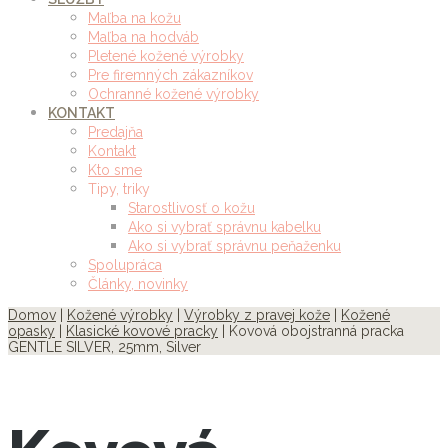
Maľba na kožu
Maľba na hodváb
Pletené kožené výrobky
Pre firemných zákazníkov
Ochranné kožené výrobky
KONTAKT
Predajňa
Kontakt
Kto sme
Tipy, triky
Starostlivosť o kožu
Ako si vybrať správnu kabelku
Ako si vybrať správnu peňaženku
Spolupráca
Články, novinky
Domov
|
Kožené výrobky
|
Výrobky z pravej kože
|
Kožené
opasky
|
Klasické kovové pracky
| Kovová obojstranná pracka
GENTLE SILVER, 25mm, Silver