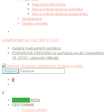
Starostlivosť o kožu
Ako si vybrať správnu kabelku
Ako si vybrať správnu peňaženku
Spolupráca
Články, novinky
vega@vegalm.sk
+421 903 274 471
Katalóg maľovaných výrobkov
PODNIKOVÁ PREDAJŇA sa nachádza na ulici Vajanského
18, 03101, Liptovský Mikuláš
0
0
Pravá koža
KOŽA
CESTOVANIE
Kožené ruksaky