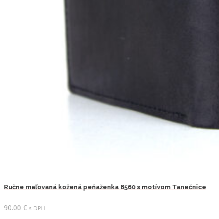
Ručne maľovaná kožená peňaženka 8560 s motívom Tanečnice
90.00
€
s DPH