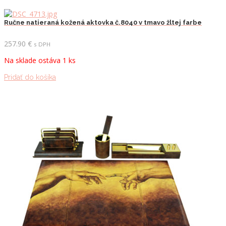
Ručne natieraná kožená aktovka č.8040 v tmavo žltej farbe
257.90
€
s DPH
Na sklade ostáva 1 ks
Pridať do košíka