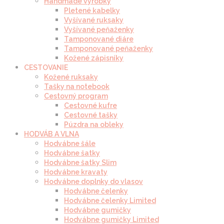
Handmade výrobky
Pletené kabelky
Vyšívané ruksaky
Vyšívané peňaženky
Tamponované diáre
Tamponované peňaženky
Kožené zápisníky
CESTOVANIE
Kožené ruksaky
Tašky na notebook
Cestovný program
Cestovné kufre
Cestovné tašky
Púzdra na obleky
HODVÁB A VLNA
Hodvábne šále
Hodvábne šatky
Hodvábne šatky Slim
Hodvábne kravaty
Hodvábne doplnky do vlasov
Hodvábne čelenky
Hodvábne čelenky Limited
Hodvábne gumičky
Hodvábne gumičky Limited