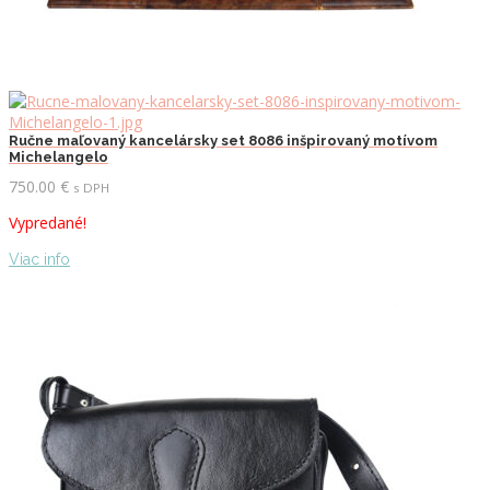
Ručne maľovaný kancelársky set 8086 inšpirovaný motívom
Michelangelo
750.00
€
s DPH
Vypredané!
Viac info