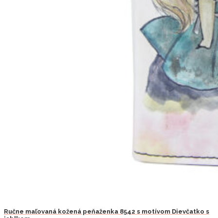
Ručne maľovaná kožená peňaženka 8542 s motívom Dievčatko s