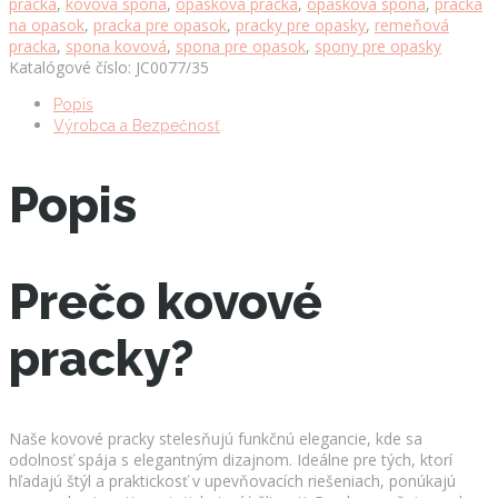
pracka
,
kovová spona
,
opasková pracka
,
opasková spona
,
pracka
množstvo
na opasok
,
pracka pre opasok
,
pracky pre opasky
,
remeňová
pracka
,
spona kovová
,
spona pre opasok
,
spony pre opasky
Katalógové číslo:
JC0077/35
Popis
Výrobca a Bezpečnosť
Popis
Prečo kovové
pracky?
Naše kovové pracky stelesňujú funkčnú elegancie, kde sa
odolnosť spája s elegantným dizajnom. Ideálne pre tých, ktorí
hľadajú štýl a praktickosť v upevňovacích riešeniach, ponúkajú