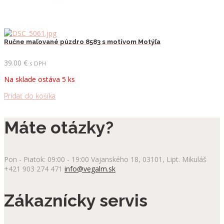
Ručne maľované púzdro 8583 s motívom Motýľa
39.00
€
s DPH
Na sklade ostáva 5 ks
Pridať do košíka
Máte otázky?
Pon - Piatok: 09:00 - 19:00
Vajanského 18, 03101, Lipt. Mikuláš
+421 903 274 471
info@vegalm.sk
Zákaznícky servis