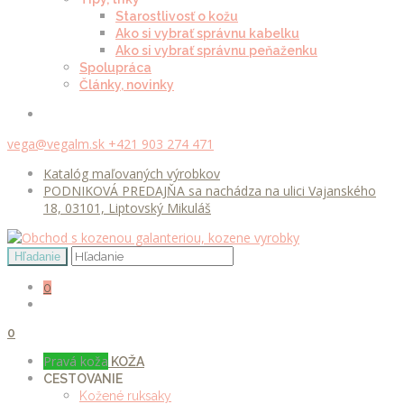
Starostlivosť o kožu
Ako si vybrať správnu kabelku
Ako si vybrať správnu peňaženku
Spolupráca
Články, novinky
vega@vegalm.sk
+421 903 274 471
Katalóg maľovaných výrobkov
PODNIKOVÁ PREDAJŇA sa nachádza na ulici Vajanského
18, 03101, Liptovský Mikuláš
0
0
Pravá koža
KOŽA
CESTOVANIE
Kožené ruksaky