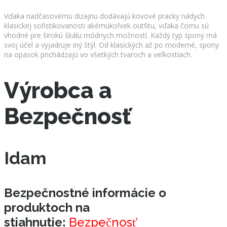
Vďaka nadčasovému dizajnu dodávajú kovové pracky nádych
klasickej sofistikovanosti akémukoľvek outfitu, vďaka čomu sú
vhodné pre širokú škálu módnych možností. Každý typ spony má
svoj účel a vyjadruje iný štýl. Od klasických až po moderné, spony
na opasok prichádzajú vo všetkých tvaroch a veľkostiach.
Výrobca a
Bezpečnosť
Idam
Bezpečnostné informácie o
produktoch na
stiahnutie:
Bezpečnosť