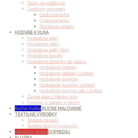
Tašky na notebook
Cestovný program
Cestovné kufre
Cestovné tašky
Púzdra na obleky
HODVÁB A VLNA
Hodvábne šále
Hodvábne šatky
Hodvábne šatky Slim
Hodvábne kravaty
Hodvábne doplnky do vlasov
Hodvábne čelenky
Hodvábne čelenky Limited
Hodvábne gumičky
Hodvábne gumičky Limited
Hodvábne vlasové sety Limited
Zimné šále z Merino vlny
Doplnky k šatkám a šálom
Ručná maľba
RUČNE MAĽOVANÉ
TEXTILNÉ VÝROBKY
Textilné ruksaky
Textilné tašky(crossbody)
Likvidácia skladu
DOPREDAJ
SLUŽBY