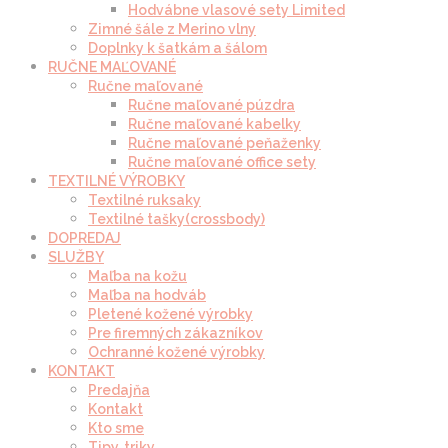
Hodvábne vlasové sety Limited
Zimné šále z Merino vlny
Doplnky k šatkám a šálom
RUČNE MAĽOVANÉ
Ručne maľované
Ručne maľované púzdra
Ručne maľované kabelky
Ručne maľované peňaženky
Ručne maľované office sety
TEXTILNÉ VÝROBKY
Textilné ruksaky
Textilné tašky(crossbody)
DOPREDAJ
SLUŽBY
Maľba na kožu
Maľba na hodváb
Pletené kožené výrobky
Pre firemných zákazníkov
Ochranné kožené výrobky
KONTAKT
Predajňa
Kontakt
Kto sme
Tipy, triky