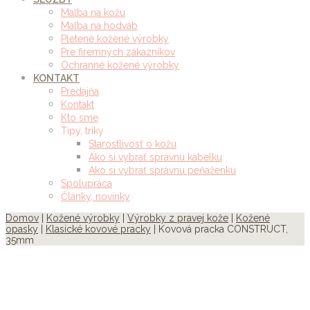
Maľba na kožu
Maľba na hodváb
Pletené kožené výrobky
Pre firemných zákazníkov
Ochranné kožené výrobky
KONTAKT
Predajňa
Kontakt
Kto sme
Tipy, triky
Starostlivosť o kožu
Ako si vybrať správnu kabelku
Ako si vybrať správnu peňaženku
Spolupráca
Články, novinky
Domov
|
Kožené výrobky
|
Výrobky z pravej kože
|
Kožené
opasky
|
Klasické kovové pracky
| Kovová pracka CONSTRUCT,
35mm