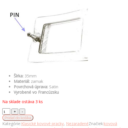
Šírka:
35mm
Materiál:
zamak
Povrchová úprava:
Satin
Vyrobené vo Francúzsku
Na sklade ostáva 3 ks
Kovová
pracka
Pridať do košíka
CONSTRUCT,
Kategórie:
Klasické kovové pracky
,
Nezaradené
Značiek:
kovová
35mm