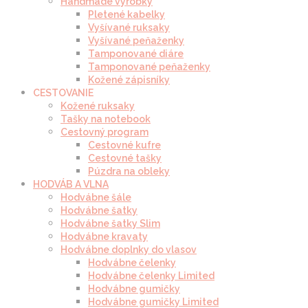
Handmade výrobky
Pletené kabelky
Vyšívané ruksaky
Vyšívané peňaženky
Tamponované diáre
Tamponované peňaženky
Kožené zápisníky
CESTOVANIE
Kožené ruksaky
Tašky na notebook
Cestovný program
Cestovné kufre
Cestovné tašky
Púzdra na obleky
HODVÁB A VLNA
Hodvábne šále
Hodvábne šatky
Hodvábne šatky Slim
Hodvábne kravaty
Hodvábne doplnky do vlasov
Hodvábne čelenky
Hodvábne čelenky Limited
Hodvábne gumičky
Hodvábne gumičky Limited