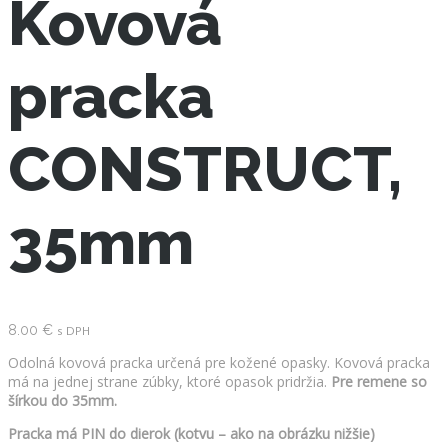
Kovová
pracka
CONSTRUCT,
35mm
8.00
€
s DPH
Odolná kovová pracka určená pre kožené opasky. Kovová pracka
má na jednej strane zúbky, ktoré opasok pridržia.
Pre remene so
šírkou do 35mm.
Pracka má PIN do dierok (kotvu – ako na obrázku nižšie)