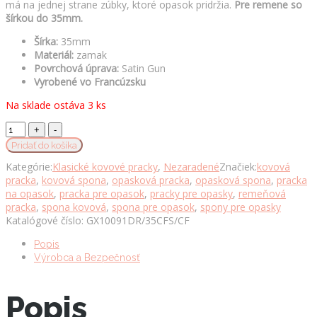
má na jednej strane zúbky, ktoré opasok pridržia.
Pre remene so
šírkou do 35mm.
Šírka:
35mm
Materiál:
zamak
Povrchová úprava:
Satin Gun
Vyrobené vo Francúzsku
Na sklade ostáva 3 ks
Kovová
pracka
Pridať do košíka
FREEDOM,
Kategórie:
Klasické kovové pracky
,
Nezaradené
Značiek:
kovová
35mm,
pracka
,
kovová spona
,
opasková pracka
,
opasková spona
,
pracka
Satin
na opasok
,
pracka pre opasok
,
pracky pre opasky
,
remeňová
Gun
pracka
,
spona kovová
,
spona pre opasok
,
spony pre opasky
množstvo
Katalógové číslo:
GX10091DR/35CFS/CF
Popis
Výrobca a Bezpečnosť
Popis