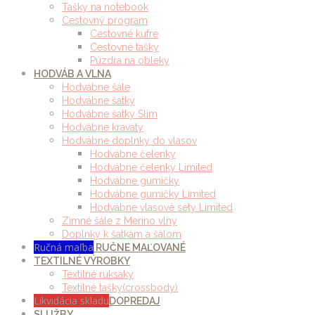
Tašky na notebook
Cestovný program
Cestovné kufre
Cestovné tašky
Púzdra na obleky
HODVÁB A VLNA
Hodvábne šále
Hodvábne šatky
Hodvábne šatky Slim
Hodvábne kravaty
Hodvábne doplnky do vlasov
Hodvábne čelenky
Hodvábne čelenky Limited
Hodvábne gumičky
Hodvábne gumičky Limited
Hodvábne vlasové sety Limited
Zimné šále z Merino vlny
Doplnky k šatkám a šálom
Ručná maľba
RUČNE MAĽOVANÉ
TEXTILNÉ VÝROBKY
Textilné ruksaky
Textilné tašky(crossbody)
Likvidácia skladu
DOPREDAJ
SLUŽBY