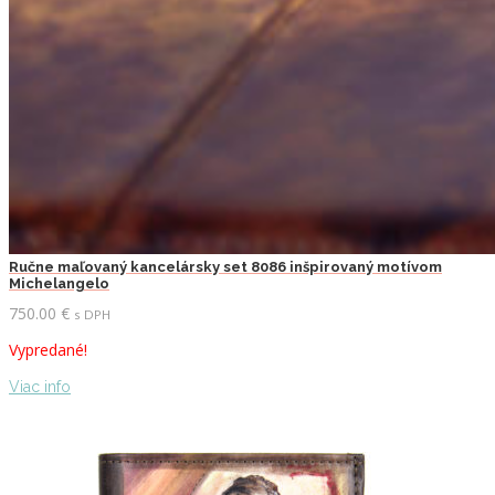
Ručne maľovaný kancelársky set 8086 inšpirovaný motívom
Michelangelo
750.00
€
s DPH
Vypredané!
Viac info