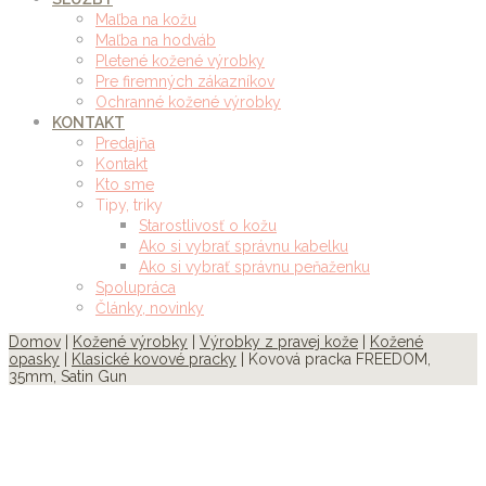
Maľba na kožu
Maľba na hodváb
Pletené kožené výrobky
Pre firemných zákazníkov
Ochranné kožené výrobky
KONTAKT
Predajňa
Kontakt
Kto sme
Tipy, triky
Starostlivosť o kožu
Ako si vybrať správnu kabelku
Ako si vybrať správnu peňaženku
Spolupráca
Články, novinky
Domov
|
Kožené výrobky
|
Výrobky z pravej kože
|
Kožené
opasky
|
Klasické kovové pracky
| Kovová pracka FREEDOM,
35mm, Satin Gun