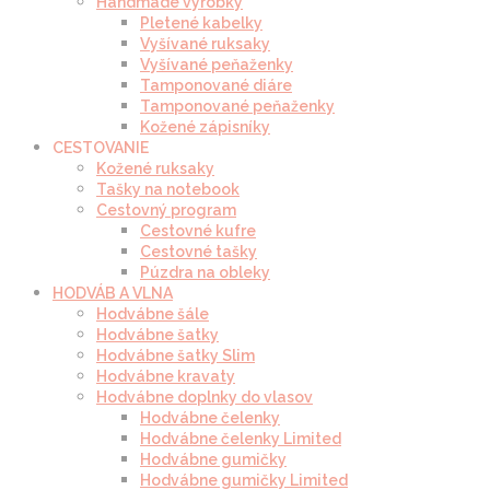
Handmade výrobky
Pletené kabelky
Vyšívané ruksaky
Vyšívané peňaženky
Tamponované diáre
Tamponované peňaženky
Kožené zápisníky
CESTOVANIE
Kožené ruksaky
Tašky na notebook
Cestovný program
Cestovné kufre
Cestovné tašky
Púzdra na obleky
HODVÁB A VLNA
Hodvábne šále
Hodvábne šatky
Hodvábne šatky Slim
Hodvábne kravaty
Hodvábne doplnky do vlasov
Hodvábne čelenky
Hodvábne čelenky Limited
Hodvábne gumičky
Hodvábne gumičky Limited