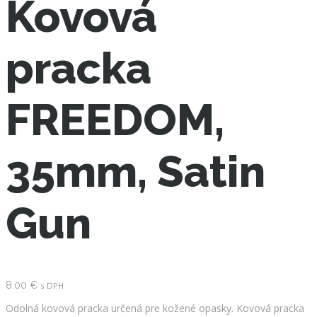
Kovová
pracka
FREEDOM,
35mm, Satin
Gun
8.00
€
s DPH
Odolná kovová pracka určená pre kožené opasky. Kovová pracka