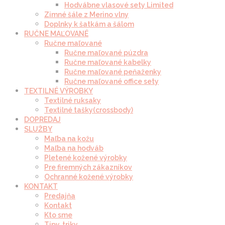
Hodvábne vlasové sety Limited
Zimné šále z Merino vlny
Doplnky k šatkám a šálom
RUČNE MAĽOVANÉ
Ručne maľované
Ručne maľované púzdra
Ručne maľované kabelky
Ručne maľované peňaženky
Ručne maľované office sety
TEXTILNÉ VÝROBKY
Textilné ruksaky
Textilné tašky(crossbody)
DOPREDAJ
SLUŽBY
Maľba na kožu
Maľba na hodváb
Pletené kožené výrobky
Pre firemných zákazníkov
Ochranné kožené výrobky
KONTAKT
Predajňa
Kontakt
Kto sme
Tipy, triky