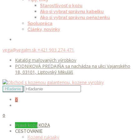
Starostlivosť o kožu
Ako si vybrať správnu kabelku
Ako si vybrať správnu peňaženku
Spolupráca
Články, novinky
vega@vegalm.sk
+421 903 274 471
Katalóg maľovaných výrobkov
PODNIKOVÁ PREDAJŇA sa nachádza na ulici Vajanského
18, 03101, Liptovský Mikuláš
0
0
Pravá koža
KOŽA
CESTOVANIE
Kožené ruksaky