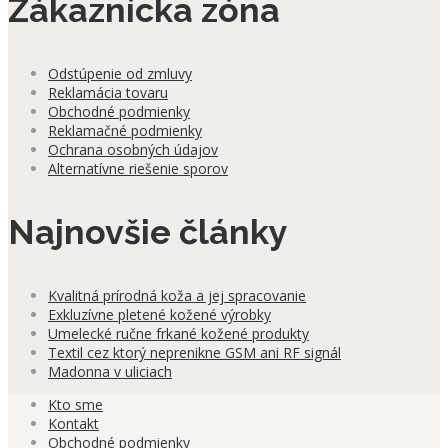
Zákaznícka zóna
Odstúpenie od zmluvy
Reklamácia tovaru
Obchodné podmienky
Reklamačné podmienky
Ochrana osobných údajov
Alternatívne riešenie sporov
Najnovšie články
Kvalitná prírodná koža a jej spracovanie
Exkluzívne pletené kožené výrobky
Umelecké ručne frkané kožené produkty
Textil cez ktorý neprenikne GSM ani RF signál
Madonna v uliciach
Kto sme
Kontakt
Obchodné podmienky