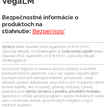
VegaLM
Bezpečnostné informácie o
produktoch na
stiahnutie:
Bezpečnosť
Výrobca
Mária Opavská VEGA Vajanského 614/18 03101,
Liptovský Mikuláš, SK info@vegalm.sk
Zodpovedný subjekt
Mária
Opavská VEGA Vajanského 614/18 03101, Liptovský Mikuláš
info@vegalm.sk
Spoločnosť VegaLM sa zaoberá vlastnou výrobou a následne
predajom koženej galantérie. Len u nás nájdete najväčší výber
luxusných kožených dámskych kabeliek, peňaženiek, tašiek,
aktoviek, púzdier, dokladoviek, etují, kufrov atď. Ponúkame taktiež
kožené doplnky, ako sú opasky, prívesky, kľúčenky z pravej
talianskej kože.
Výroba výrobkov z pravého prírodného hodvábu.
Spoločnosť rozšírila výrobný program o výrobu hodvábnych šatiek,
šálov, vreckoviek, kraviat, spoločenských motýlikov a iných
módnych doplnkov.