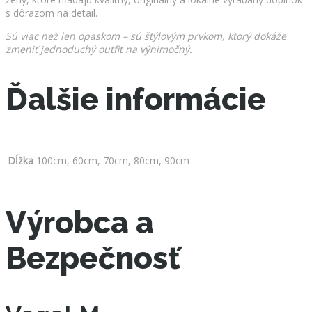
s dôrazom na detail.
Sú viac než len opaskom – sú štýlovým prvkom, ktorý dokáže
zmeniť jednoduchý outfit na výnimočný.
Ďalšie informácie
Dĺžka
100cm, 60cm, 70cm, 80cm, 90cm
Výrobca a
Bezpečnosť