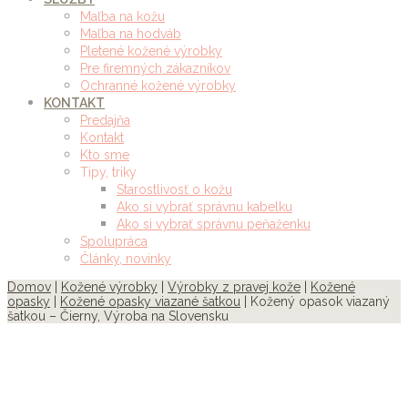
Maľba na kožu
Maľba na hodváb
Pletené kožené výrobky
Pre firemných zákazníkov
Ochranné kožené výrobky
KONTAKT
Predajňa
Kontakt
Kto sme
Tipy, triky
Starostlivosť o kožu
Ako si vybrať správnu kabelku
Ako si vybrať správnu peňaženku
Spolupráca
Články, novinky
Domov
|
Kožené výrobky
|
Výrobky z pravej kože
|
Kožené
opasky
|
Kožené opasky viazané šatkou
| Kožený opasok viazaný
šatkou – Čierny, Výroba na Slovensku