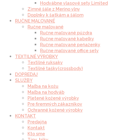
Hodvábne vlasové sety Limited
Zimné šále z Merino vlny
Doplnky k šatkám a šálom
RUČNE MAĽOVANÉ
Ručne maľované
Ručne maľované púzdra
Ručne maľované kabelky
Ručne maľované peňaženky
Ručne maľované office sety
TEXTILNÉ VÝROBKY
Textilné ruksaky
Textilné tašky(crossbody)
DOPREDAJ
SLUŽBY
Maľba na kožu
Maľba na hodváb
Pletené kožené výrobky
Pre firemných zákazníkov
Ochranné kožené výrobky
KONTAKT
Predajňa
Kontakt
Kto sme
Tipy, triky