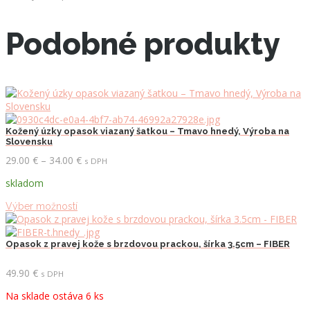
Podobné produkty
Kožený úzky opasok viazaný šatkou – Tmavo hnedý, Výroba na
Slovensku
Price
29.00
€
–
34.00
€
s DPH
range:
skladom
29.00 €
through
Tento
Výber možností
34.00 €
produkt
má
viacero
Opasok z pravej kože s brzdovou prackou, šírka 3.5cm – FIBER
variantov.
Možnosti
49.90
€
s DPH
si
Na sklade ostáva 6 ks
môžete