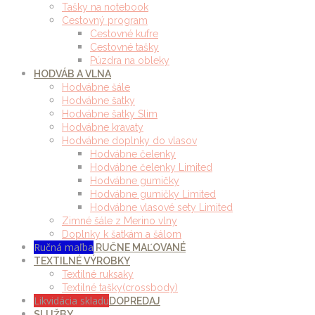
Tašky na notebook
Cestovný program
Cestovné kufre
Cestovné tašky
Púzdra na obleky
HODVÁB A VLNA
Hodvábne šále
Hodvábne šatky
Hodvábne šatky Slim
Hodvábne kravaty
Hodvábne doplnky do vlasov
Hodvábne čelenky
Hodvábne čelenky Limited
Hodvábne gumičky
Hodvábne gumičky Limited
Hodvábne vlasové sety Limited
Zimné šále z Merino vlny
Doplnky k šatkám a šálom
Ručná maľba
RUČNE MAĽOVANÉ
TEXTILNÉ VÝROBKY
Textilné ruksaky
Textilné tašky(crossbody)
Likvidácia skladu
DOPREDAJ
SLUŽBY