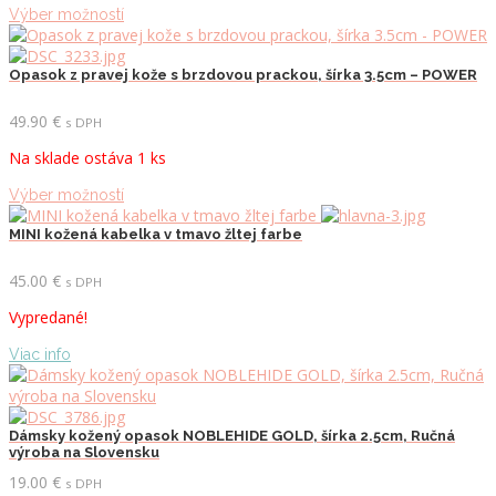
vybrať
Tento
Výber možností
na
produkt
stránke
má
produktu.
viacero
Opasok z pravej kože s brzdovou prackou, šírka 3.5cm – POWER
variantov.
Možnosti
49.90
€
s DPH
si
Na sklade ostáva 1 ks
môžete
vybrať
Tento
Výber možností
na
produkt
stránke
má
MINI kožená kabelka v tmavo žltej farbe
produktu.
viacero
variantov.
45.00
€
s DPH
Možnosti
Vypredané!
si
môžete
Viac info
vybrať
na
stránke
produktu.
Dámsky kožený opasok NOBLEHIDE GOLD, šírka 2.5cm, Ručná
výroba na Slovensku
19.00
€
s DPH