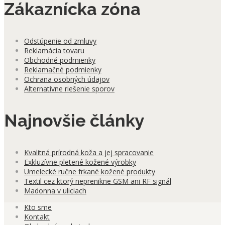
Zákaznícka zóna
Odstúpenie od zmluvy
Reklamácia tovaru
Obchodné podmienky
Reklamačné podmienky
Ochrana osobných údajov
Alternatívne riešenie sporov
Najnovšie články
Kvalitná prírodná koža a jej spracovanie
Exkluzívne pletené kožené výrobky
Umelecké ručne frkané kožené produkty
Textil cez ktorý neprenikne GSM ani RF signál
Madonna v uliciach
Kto sme
Kontakt