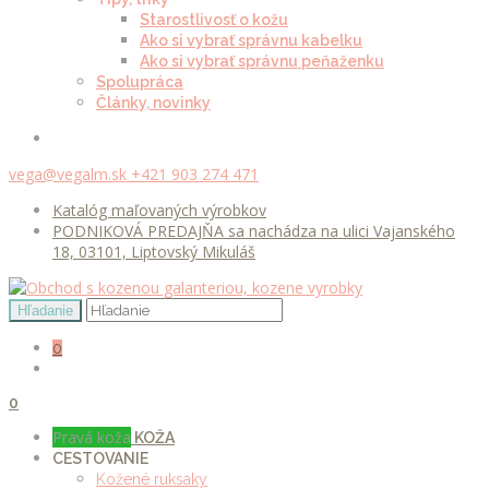
Starostlivosť o kožu
Ako si vybrať správnu kabelku
Ako si vybrať správnu peňaženku
Spolupráca
Články, novinky
vega@vegalm.sk
+421 903 274 471
Katalóg maľovaných výrobkov
PODNIKOVÁ PREDAJŇA sa nachádza na ulici Vajanského
18, 03101, Liptovský Mikuláš
0
0
Pravá koža
KOŽA
CESTOVANIE
Kožené ruksaky