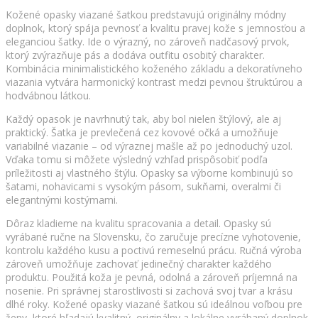
Kožené opasky viazané šatkou predstavujú originálny módny
doplnok, ktorý spája pevnosť a kvalitu pravej kože s jemnosťou a
eleganciou šatky. Ide o výrazný, no zároveň nadčasový prvok,
ktorý zvýrazňuje pás a dodáva outfitu osobitý charakter.
Kombinácia minimalistického koženého základu a dekoratívneho
viazania vytvára harmonický kontrast medzi pevnou štruktúrou a
hodvábnou látkou.
Každý opasok je navrhnutý tak, aby bol nielen štýlový, ale aj
praktický. Šatka je prevlečená cez kovové očká a umožňuje
variabilné viazanie – od výraznej mašle až po jednoduchý uzol.
Vďaka tomu si môžete výsledný vzhľad prispôsobiť podľa
príležitosti aj vlastného štýlu. Opasky sa výborne kombinujú so
šatami, nohavicami s vysokým pásom, sukňami, overalmi či
elegantnými kostýmami.
Dôraz kladieme na kvalitu spracovania a detail. Opasky sú
vyrábané ručne na Slovensku, čo zaručuje precízne vyhotovenie,
kontrolu každého kusu a poctivú remeselnú prácu. Ručná výroba
zároveň umožňuje zachovať jedinečný charakter každého
produktu. Použitá koža je pevná, odolná a zároveň príjemná na
nosenie. Pri správnej starostlivosti si zachová svoj tvar a krásu
dlhé roky. Kožené opasky viazané šatkou sú ideálnou voľbou pre
ženy, ktoré hľadajú kvalitný, originálny a lokálne vyrábaný doplnok