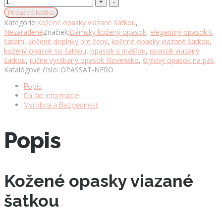
Kožený
opasok
Pridať do košíka
viazaný
Kategórie:
Kožené opasky viazané šatkou
,
šatkou
Nezaradené
Značiek:
Dámsky kožený opasok
,
elegantný opasok k
–
šatám
,
kožené doplnky pre ženy
,
kožené opasky viazané šatkou
,
Čierny,
kožený opasok so šatkou
,
opasok s mašľou
,
opasok viazaný
Výroba
šatkou
,
ručne vyrábaný opasok Slovensko
,
štýlový opasok na pás
na
Katalógové číslo:
OPASSAT-NERO
Slovensku
množstvo
Popis
Ďalšie informácie
Výrobca a Bezpečnosť
Popis
Kožené opasky viazané
šatkou