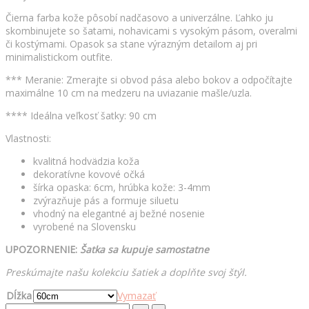
Čierna farba kože pôsobí nadčasovo a univerzálne. Ľahko ju
skombinujete so šatami, nohavicami s vysokým pásom, overalmi
či kostýmami. Opasok sa stane výrazným detailom aj pri
minimalistickom outfite.
*** Meranie: Zmerajte si obvod pása alebo bokov a odpočítajte
maximálne 10 cm na medzeru na uviazanie mašle/uzla.
**** Ideálna veľkosť šatky: 90 cm
Vlastnosti:
kvalitná hodvädzia koža
dekoratívne kovové očká
šírka opaska: 6cm, hrúbka kože: 3-4mm
zvýrazňuje pás a formuje siluetu
vhodný na elegantné aj bežné nosenie
vyrobené na Slovensku
UPOZORNENIE:
Šatka sa kupuje samostatne
Preskúmajte našu kolekciu šatiek a doplňte svoj štýl.
Dĺžka
Vymazať