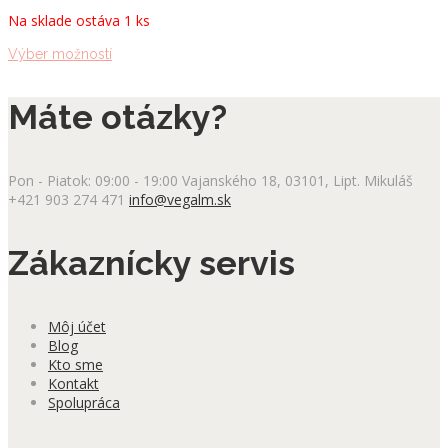
Na sklade ostáva 1 ks
Tento
Výber možností
produkt
má
Máte otázky?
viacero
variantov.
Možnosti
si
Pon - Piatok: 09:00 - 19:00
Vajanského 18, 03101, Lipt. Mikuláš
môžete
+421 903 274 471
info@vegalm.sk
vybrať
na
stránke
Zákaznícky servis
produktu.
Môj účet
Blog
Kto sme
Kontakt
Spolupráca