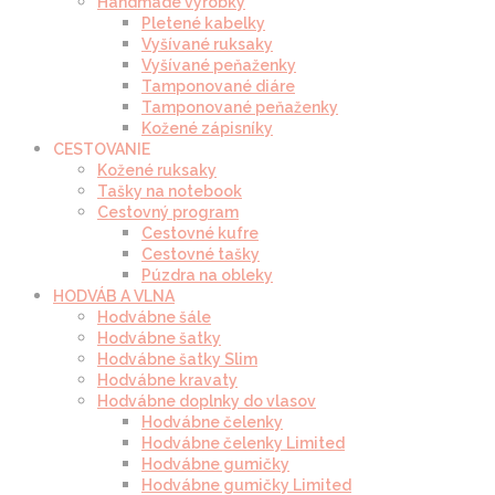
Handmade výrobky
Pletené kabelky
Vyšívané ruksaky
Vyšívané peňaženky
Tamponované diáre
Tamponované peňaženky
Kožené zápisníky
CESTOVANIE
Kožené ruksaky
Tašky na notebook
Cestovný program
Cestovné kufre
Cestovné tašky
Púzdra na obleky
HODVÁB A VLNA
Hodvábne šále
Hodvábne šatky
Hodvábne šatky Slim
Hodvábne kravaty
Hodvábne doplnky do vlasov
Hodvábne čelenky
Hodvábne čelenky Limited
Hodvábne gumičky
Hodvábne gumičky Limited