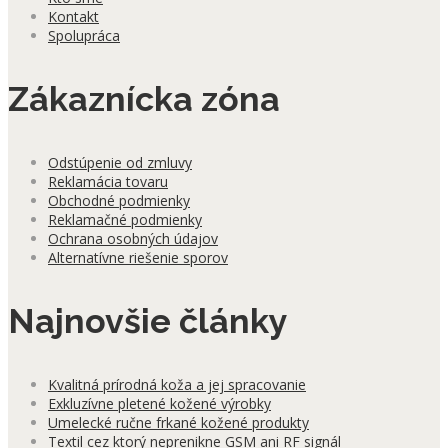
Kontakt
Spolupráca
Zákaznícka zóna
Odstúpenie od zmluvy
Reklamácia tovaru
Obchodné podmienky
Reklamačné podmienky
Ochrana osobných údajov
Alternatívne riešenie sporov
Najnovšie články
Kvalitná prírodná koža a jej spracovanie
Exkluzívne pletené kožené výrobky
Umelecké ručne frkané kožené produkty
Textil cez ktorý neprenikne GSM ani RF signál