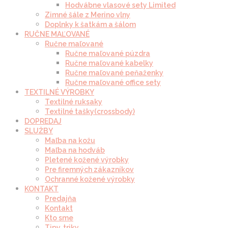
Hodvábne vlasové sety Limited
Zimné šále z Merino vlny
Doplnky k šatkám a šálom
RUČNE MAĽOVANÉ
Ručne maľované
Ručne maľované púzdra
Ručne maľované kabelky
Ručne maľované peňaženky
Ručne maľované office sety
TEXTILNÉ VÝROBKY
Textilné ruksaky
Textilné tašky(crossbody)
DOPREDAJ
SLUŽBY
Maľba na kožu
Maľba na hodváb
Pletené kožené výrobky
Pre firemných zákazníkov
Ochranné kožené výrobky
KONTAKT
Predajňa
Kontakt
Kto sme
Tipy, triky