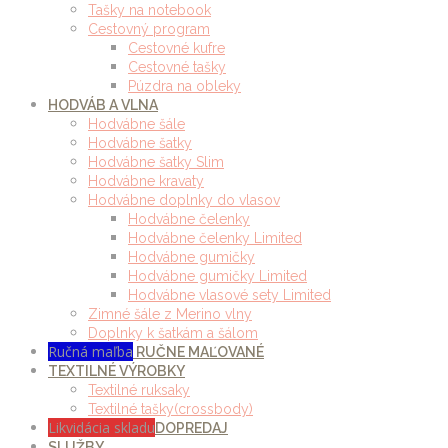
Tašky na notebook
Cestovný program
Cestovné kufre
Cestovné tašky
Púzdra na obleky
HODVÁB A VLNA
Hodvábne šále
Hodvábne šatky
Hodvábne šatky Slim
Hodvábne kravaty
Hodvábne doplnky do vlasov
Hodvábne čelenky
Hodvábne čelenky Limited
Hodvábne gumičky
Hodvábne gumičky Limited
Hodvábne vlasové sety Limited
Zimné šále z Merino vlny
Doplnky k šatkám a šálom
Ručná maľba
RUČNE MAĽOVANÉ
TEXTILNÉ VÝROBKY
Textilné ruksaky
Textilné tašky(crossbody)
Likvidácia skladu
DOPREDAJ
SLUŽBY