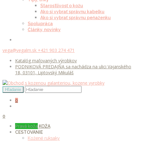
Starostlivosť o kožu
Ako si vybrať správnu kabelku
Ako si vybrať správnu peňaženku
Spolupráca
Články, novinky
vega@vegalm.sk
+421 903 274 471
Katalóg maľovaných výrobkov
PODNIKOVÁ PREDAJŇA sa nachádza na ulici Vajanského
18, 03101, Liptovský Mikuláš
0
0
Pravá koža
KOŽA
CESTOVANIE
Kožené ruksaky