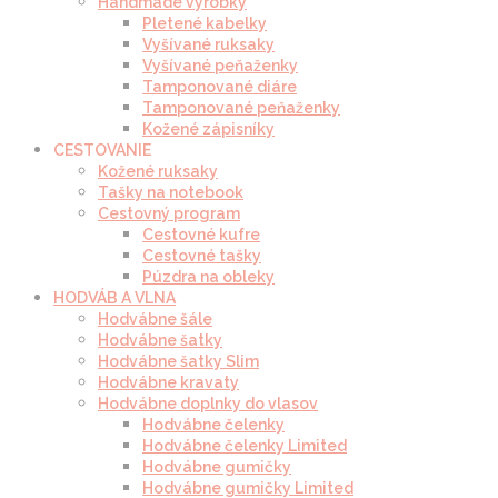
Handmade výrobky
Pletené kabelky
Vyšívané ruksaky
Vyšívané peňaženky
Tamponované diáre
Tamponované peňaženky
Kožené zápisníky
CESTOVANIE
Kožené ruksaky
Tašky na notebook
Cestovný program
Cestovné kufre
Cestovné tašky
Púzdra na obleky
HODVÁB A VLNA
Hodvábne šále
Hodvábne šatky
Hodvábne šatky Slim
Hodvábne kravaty
Hodvábne doplnky do vlasov
Hodvábne čelenky
Hodvábne čelenky Limited
Hodvábne gumičky
Hodvábne gumičky Limited