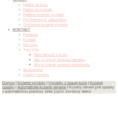
Maľba na kožu
Maľba na hodváb
Pletené kožené výrobky
Pre firemných zákazníkov
Ochranné kožené výrobky
KONTAKT
Predajňa
Kontakt
Kto sme
Tipy, triky
Starostlivosť o kožu
Ako si vybrať správnu kabelku
Ako si vybrať správnu peňaženku
Spolupráca
Články, novinky
Domov
|
Kožené výrobky
|
Výrobky z pravej kože
|
Kožené
opasky
|
Automatické kožené remene
| Kožený remeň pre opasky
s automatickou prackou, šírka 3.5cm, bordový dekor