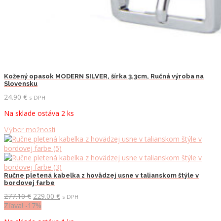
Kožený opasok MODERN SILVER, šírka 3.3cm, Ručná výroba na
Slovensku
24.90
€
s DPH
Na sklade ostáva 2 ks
Tento
Výber možností
produkt
má
viacero
variantov.
Možnosti
Ručne pletená kabelka z hovädzej usne v talianskom štýle v
bordovej farbe
si
môžete
Pôvodná
Aktuálna
277.10
€
229.00
€
s DPH
vybrať
cena
cena
Zľava! -17%
na
bola:
je: