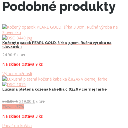
Podobné produkty
Kožený opasok PEARL GOLD, šírka 3.3cm, Ručná výroba na
Slovensku
24.90
€
s DPH
Na sklade ostáva 9 ks
Tento
Výber možností
produkt
má
viacero
Luxusná pletená kožená kabelka č.8246 v čiernej farbe
variantov.
Možnosti
Pôvodná
Aktuálna
350.00
€
219.00
€
s DPH
si
cena
cena
Zľava! -37%
môžete
bola:
je:
Na sklade ostáva 3 ks
vybrať
350.00 €.
219.00 €.
na
Pridať do košíka
stránke