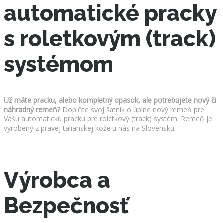
automatické pracky
s roletkovým (track)
systémom
Už máte pracku, alebo kompletný opasok, ale potrebujete nový či
náhradný remeň?
Doplňte svoj šatník o úplne nový remeň pre
Vašu automatickú pracku pre roletkový (track) systém. Remeň je
vyrobený z pravej talianskej kože u nás na Slovensku.
Výrobca a
Bezpečnosť