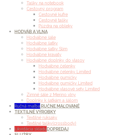
Tašky na notebook
Cestovný program
Cestovné kufre
Cestovné tašky
Púzdra na obleky
HODVÁB A VLNA
Hodvábne šále
Hodvábne šatky
Hodvábne šatky Slim
Hodvábne kravaty
Hodvábne doplnky do vlasov
Hodvábne čelenky
Hodvábne čelenky Limited
Hodvábne gumičky
Hodvábne gumičky Limited
Hodvábne vlasové sety Limited
Zimné šále z Merino vlny
Doplnky k šatkám a šálom
Ručná maľba
RUČNE MAĽOVANÉ
TEXTILNÉ VÝROBKY
Textilné ruksaky
Textilné tašky(crossbody)
Likvidácia skladu
DOPREDAJ
SLUŽBY