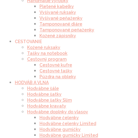
Handmade výrobky
Pletené kabelky
Vyšívané ruksaky
Vyšívané peňaženky
Tamponované diáre
Tamponované peňaženky
Kožené zápisníky
CESTOVANIE
Kožené ruksaky
Tašky na notebook
Cestovný program
Cestovné kufre
Cestovné tašky
Púzdra na obleky
HODVÁB A VLNA
Hodvábne šále
Hodvábne šatky
Hodvábne šatky Slim
Hodvábne kravaty
Hodvábne doplnky do vlasov
Hodvábne čelenky
Hodvábne čelenky Limited
Hodvábne gumičky
Hodvábne gumičky Limited