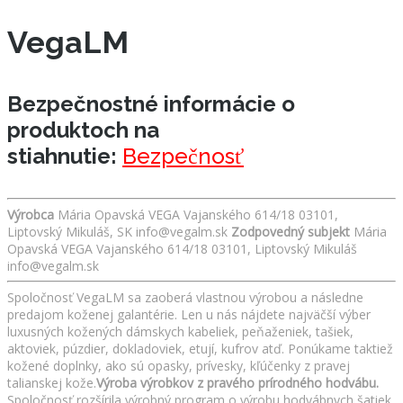
VegaLM
Bezpečnostné informácie o
produktoch na
stiahnutie:
Bezpečnosť
Výrobca
Mária Opavská VEGA Vajanského 614/18 03101,
Liptovský Mikuláš, SK info@vegalm.sk
Zodpovedný subjekt
Mária
Opavská VEGA Vajanského 614/18 03101, Liptovský Mikuláš
info@vegalm.sk
Spoločnosť VegaLM sa zaoberá vlastnou výrobou a následne
predajom koženej galantérie. Len u nás nájdete najväčší výber
luxusných kožených dámskych kabeliek, peňaženiek, tašiek,
aktoviek, púzdier, dokladoviek, etují, kufrov atď. Ponúkame taktiež
kožené doplnky, ako sú opasky, prívesky, kľúčenky z pravej
talianskej kože.
Výroba výrobkov z pravého prírodného hodvábu.
Spoločnosť rozšírila výrobný program o výrobu hodvábnych šatiek,