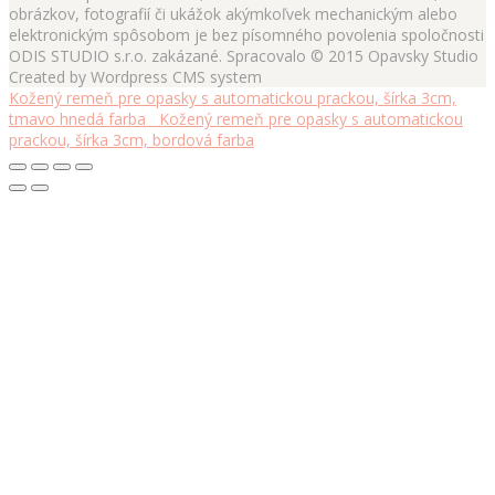
obrázkov, fotografií či ukážok akýmkoľvek mechanickým alebo
elektronickým spôsobom je bez písomného povolenia spoločnosti
ODIS STUDIO s.r.o. zakázané. Spracovalo © 2015 Opavsky Studio
Created by Wordpress CMS system
Kožený remeň pre opasky s automatickou prackou, šírka 3cm,
tmavo hnedá farba
Kožený remeň pre opasky s automatickou
prackou, šírka 3cm, bordová farba