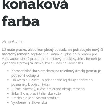
koňaková
farba
28.00
€
s DPH
Už máte pracku, alebo kompletný opasok, ale potrebujete nový či
náhradný remeň?
Doplňte svoj šatník o úplne nový remeň pre
Vašu automatickú pracku pre roletkový (track) systém. Remeň je
vyrobený z pravej talianskej kože u nás na Slovensku.
Kompatibilné iba s prackami na roletkový (track) (pracku je
potrebné dokúpiť)
Dĺžka: min. 120cm ( v prípade väčšej dĺžky napíšte do
poznámky k objednávke)
Ručne lakovaný, ručne natierané okraje remeňa
Šírka: 3 cm, pravá talianska koža
Pracka nie je súčasťou produktu
Vyrobené na Slovensku