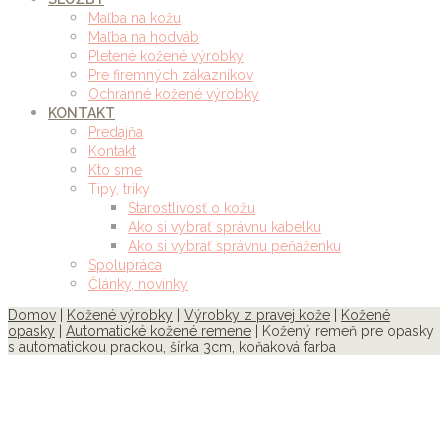
Maľba na kožu
Maľba na hodváb
Pletené kožené výrobky
Pre firemných zákazníkov
Ochranné kožené výrobky
KONTAKT
Predajňa
Kontakt
Kto sme
Tipy, triky
Starostlivosť o kožu
Ako si vybrať správnu kabelku
Ako si vybrať správnu peňaženku
Spolupráca
Články, novinky
Domov
|
Kožené výrobky
|
Výrobky z pravej kože
|
Kožené
opasky
|
Automatické kožené remene
| Kožený remeň pre opasky
s automatickou prackou, šírka 3cm, koňaková farba