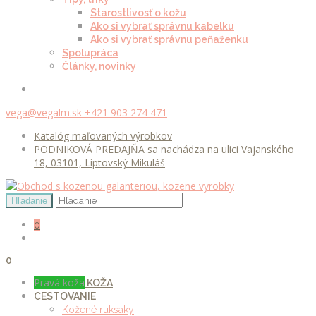
Starostlivosť o kožu
Ako si vybrať správnu kabelku
Ako si vybrať správnu peňaženku
Spolupráca
Články, novinky
vega@vegalm.sk
+421 903 274 471
Katalóg maľovaných výrobkov
PODNIKOVÁ PREDAJŇA sa nachádza na ulici Vajanského
18, 03101, Liptovský Mikuláš
0
0
Pravá koža
KOŽA
CESTOVANIE
Kožené ruksaky