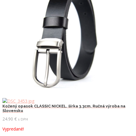
Kožený opasok CLASSIC NICKEL, šírka 3.3cm, Ručná výroba na
Slovensku
24.90
€
s DPH
Vypredané!