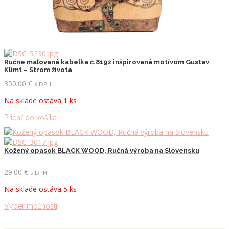
Ručne maľovaná kabelka č.8192 inšpirovaná motívom Gustav
Klimt – Strom života
350.00
€
s DPH
Na sklade ostáva 1 ks
Pridať do košíka
Kožený opasok BLACK WOOD, Ručná výroba na Slovensku
29.00
€
s DPH
Na sklade ostáva 5 ks
Tento
Výber možností
produkt
má