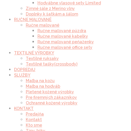
Hodvábne vlasové sety Limited
Zimné šále z Merino vlny
Doplnky k šatkám a šálom
RUČNE MAĽOVANÉ
Ručne maľované
Ručne maľované púzdra
Ručne maľované kabelky
Ručne maľované peňaženky
Ručne maľované office sety
TEXTILNÉ VÝROBKY
Textilné ruksaky
Textilné tašky(crossbody)
DOPREDAJ
SLUŽBY
Maľba na kožu
Maľba na hodváb
Pletené kožené výrobky
Pre firemných zákazníkov
Ochranné kožené výrobky
KONTAKT
Predajňa
Kontakt
Kto sme
Tipy, triky