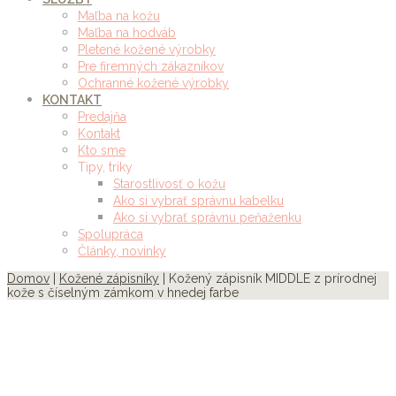
Maľba na kožu
Maľba na hodváb
Pletené kožené výrobky
Pre firemných zákazníkov
Ochranné kožené výrobky
KONTAKT
Predajňa
Kontakt
Kto sme
Tipy, triky
Starostlivosť o kožu
Ako si vybrať správnu kabelku
Ako si vybrať správnu peňaženku
Spolupráca
Články, novinky
Domov
|
Kožené zápisníky
| Kožený zápisník MIDDLE z prírodnej
kože s číselným zámkom v hnedej farbe