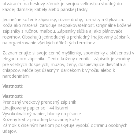
otváraním na heslový zámok je svojou veľkosťou vhodný do
každej dámskej kabely alebo pánskej tašky.
Jedinečné kožené zápisníky, rôzne druhy, formáty a štylizácia.
Koža ako materiál zaručuje neopakovateľnosť. Originálne kožené
zápisníky s ručnou maľbou. Zápisníky slúžia aj ako plánovače
rozvrhov. Obsahujú jednoduchý a prehľadný linajkovaný zápisník
na organizovanie všetkých dôležitých termínov.
Zaznamenajte si svoje cenné myšlienky, spomienky a skúsenosti v
elegantnom zápisníku. Tento kožený denník – zápisník je vhodný
pre všetkých dospelých, mužov, ženy, dospievajúce dievčatá a
chlapcov. Môže byť úžasným darčekom k výročiu alebo k
narodeninám!
Vlastnosti:
Vlastnosti:
Prenosný vreckový prenosný zápisník
Linajkovaný papier so 144 listami
Vysokokvalitný papier, hladký na písanie
Kožený kryt z prírodnej lakovanej kože
Zámok s číselným heslom poskytuje vysokú ochranu osobných
údajov.