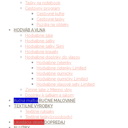
Tašky na notebook
Cestovný program
Cestovné kufre
Cestovné tašky
Púzdra na obleky
HODVÁB A VLNA
Hodvábne šále
Hodvábne šatky
Hodvábne šatky Slim
Hodvábne kravaty
Hodvábne doplnky do vlasov
Hodvábne čelenky
Hodvábne čelenky Limited
Hodvábne gumičky
Hodvábne gumičky Limited
Hodvábne vlasové sety Limited
Zimné šále z Merino vlny
Doplnky k šatkám a šálom
Ručná maľba
RUČNE MAĽOVANÉ
TEXTILNÉ VÝROBKY
Textilné ruksaky
Textilné tašky(crossbody)
Likvidácia skladu
DOPREDAJ
SLUŽBY