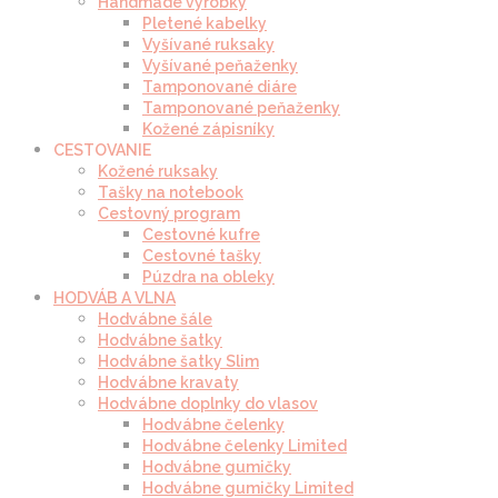
Handmade výrobky
Pletené kabelky
Vyšívané ruksaky
Vyšívané peňaženky
Tamponované diáre
Tamponované peňaženky
Kožené zápisníky
CESTOVANIE
Kožené ruksaky
Tašky na notebook
Cestovný program
Cestovné kufre
Cestovné tašky
Púzdra na obleky
HODVÁB A VLNA
Hodvábne šále
Hodvábne šatky
Hodvábne šatky Slim
Hodvábne kravaty
Hodvábne doplnky do vlasov
Hodvábne čelenky
Hodvábne čelenky Limited
Hodvábne gumičky
Hodvábne gumičky Limited