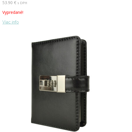
53.90
€
s DPH
Vypredané!
Viac info