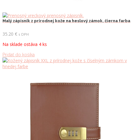
Malý zápisník z prírodnej kože na heslový zámok, čierna farba
35.20
€
s DPH
Na sklade ostáva 4 ks
Pridať do košíka