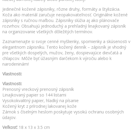
Jedinečné kožené zápisníky, rôzne druhy, formáty a štylizácia.
Koža ako materiál zaručuje neopakovateľnosť. Originálne kožené
zápisníky s ručnou maľbou. Zápisníky slúžia aj ako plánovače
rozvrhov. Obsahujú jednoduchý a prehľadný linajkovaný zápisník
na organizovanie všetkých dôležitých termínov.
Zaznamenajte si svoje cenné myšlienky, spomienky a skúsenosti v
elegantnom zápisníku. Tento kožený denník – zápisník je vhodný
pre všetkých dospelých, mužov, ženy, dospievajúce dievčatá a
chlapcov. Môže byť úžasným darčekom k výročiu alebo k
narodeninám!
Vlastnosti:
Vlastnosti:
Prenosný vreckový prenosný zápisník
Linajkovaný papier so 144 listami
Vysokokvalitný papier, hladký na písanie
Kožený kryt z prírodnej lakovanej kože
Zámok s číselným heslom poskytuje vysokú ochranu osobných
údajov.
Veľkosť:
18 x 13 x 3.5 cm