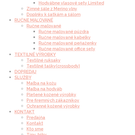
Hodvábne vlasové sety Limited
Zimné šále z Merino vlny
Doplnky k šatkám a šálom
RUČNE MAĽOVANÉ
Ručne maľované
Ručne maľované púzdra
Ručne maľované kabelky
Ručne maľované peňaženky
Ručne maľované office sety
TEXTILNÉ VÝROBKY
Textilné ruksaky
Textilné tašky(crossbody)
DOPREDAJ
SLUŽBY
Maľba na kožu
Maľba na hodváb
Pletené kožené výrobky
Pre firemných zákazníkov
Ochranné kožené výrobky
KONTAKT
Predajňa
Kontakt
Kto sme
Tipy, triky