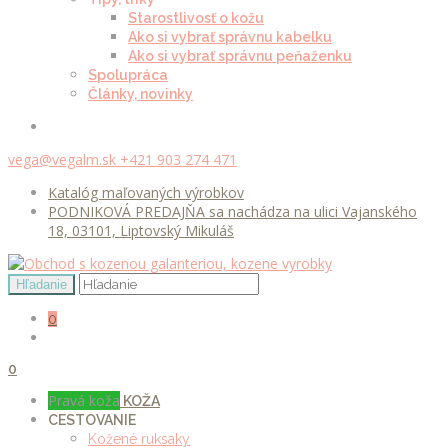
Starostlivosť o kožu
Ako si vybrať správnu kabelku
Ako si vybrať správnu peňaženku
Spolupráca
Články, novinky
vega@vegalm.sk
+421 903 274 471
Katalóg maľovaných výrobkov
PODNIKOVÁ PREDAJŇA sa nachádza na ulici Vajanského
18, 03101, Liptovský Mikuláš
0
0
Pravá koža
KOŽA
CESTOVANIE
Kožené ruksaky