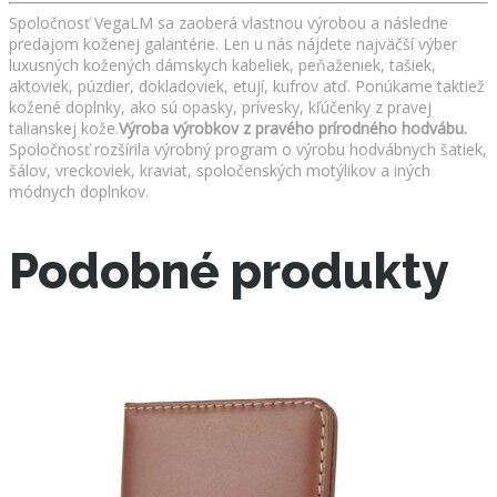
Spoločnosť VegaLM sa zaoberá vlastnou výrobou a následne
predajom koženej galantérie. Len u nás nájdete najväčší výber
luxusných kožených dámskych kabeliek, peňaženiek, tašiek,
aktoviek, púzdier, dokladoviek, etují, kufrov atď. Ponúkame taktiež
kožené doplnky, ako sú opasky, prívesky, kľúčenky z pravej
talianskej kože.
Výroba výrobkov z pravého prírodného hodvábu.
Spoločnosť rozšírila výrobný program o výrobu hodvábnych šatiek,
šálov, vreckoviek, kraviat, spoločenských motýlikov a iných
módnych doplnkov.
Podobné produkty