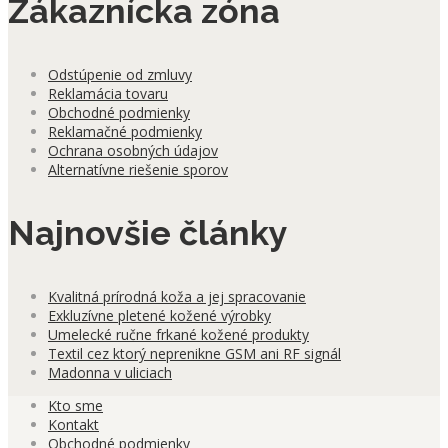
Zákaznícka zóna
Odstúpenie od zmluvy
Reklamácia tovaru
Obchodné podmienky
Reklamačné podmienky
Ochrana osobných údajov
Alternatívne riešenie sporov
Najnovšie články
Kvalitná prírodná koža a jej spracovanie
Exkluzívne pletené kožené výrobky
Umelecké ručne frkané kožené produkty
Textil cez ktorý neprenikne GSM ani RF signál
Madonna v uliciach
Kto sme
Kontakt
Obchodné podmienky