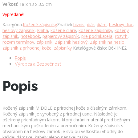
Veľkosť:
18 x 13 x 3.5 cm
Vypredané!
Kategória:
Kožené zápisníky
Značiek:
biznis
,
diár
,
diáre
,
heslový diár
,
heslový zápisník
,
Kniha
,
kožené diáre
,
kožené zápisníky
,
kožený
zápisník
,
notebook
,
papierový zápisník
,
pre podnikateľa
,
rozvrh
,
rozvrh termínov
,
zápisník
,
Zápisník heslový
,
Zápisník na heslo
,
zápisník z prírodnej kože
,
zápisníky
Katalógové číslo:
B6-HNE2
Popis
Výrobca a Bezpečnosť
Popis
Kožený zápisník MIDDLE z prírodnej kože s číselným zámkom.
Kožený zápisník je vyrobený z prírodnej usne. Následné je
ošetrený priehľadným lakom, ktorý chráni materiál pred bežným
mechanickým poškodením a premočením. Kožený zápisník s
otváraním na heslový zámok je svojou veľkosťou vhodný do
každej dámskej kabely alebo pánskej tašky.