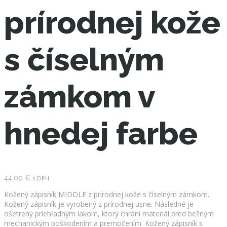
prírodnej kože
s číselným
zámkom v
hnedej farbe
44.00
€
s DPH
Kožený zápisník MIDDLE z prírodnej kože s číselným zámkom.
Kožený zápisník je vyrobený z prírodnej usne. Následné je
ošetrený priehľadným lakom, ktorý chráni materiál pred bežným
mechanickým poškodením a premočením. Kožený zápisník s