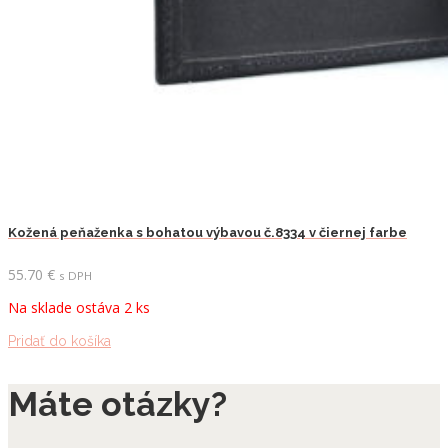
Kožená peňaženka s bohatou výbavou č.8334 v čiernej farbe
55.70
€
s DPH
Na sklade ostáva 2 ks
Pridať do košíka
Máte otázky?