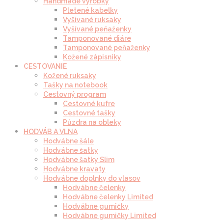
Handmade výrobky
Pletené kabelky
Vyšívané ruksaky
Vyšívané peňaženky
Tamponované diáre
Tamponované peňaženky
Kožené zápisníky
CESTOVANIE
Kožené ruksaky
Tašky na notebook
Cestovný program
Cestovné kufre
Cestovné tašky
Púzdra na obleky
HODVÁB A VLNA
Hodvábne šále
Hodvábne šatky
Hodvábne šatky Slim
Hodvábne kravaty
Hodvábne doplnky do vlasov
Hodvábne čelenky
Hodvábne čelenky Limited
Hodvábne gumičky
Hodvábne gumičky Limited