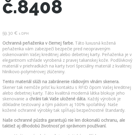
č.8408
59.30
€
s DPH
Ochranná peňaženka v čiernej farbe.
Táto luxusná kožená
peňaženka vám zabezpečí bezpečie pred neopraveným
oskenovaním Vašej kreditnej alebo debetnej karty. Peňaženka je v
elegantnom vzhľade vyrobená z pravej talianskej kože. Podšívkový
materiál v priehradkách na karty tvorí špeciálny materiál z kvalitnej
hliníkovo-polymérovej zlúčeniny.
Tento materiál slúži na zabránenie rádiovým vlnám skenera.
Skener tak nemôže prísť ku kontaktu s RFID čipom Vašej kreditnej
alebo debetnej karty. Táto kvalitná moderná látka blokuje jeho
skenovanie a
chráni tak Vaše uložené dáta.
Každý výrobok je
dôkladne testovaný a tým pádom aj 100% spoľahlivý. Naše
kožené ochranné výrobky tak spĺňajú bezpečnostné štandardy.
Naše ochranné púzdra garantujú nie len dokonalú ochranu, ale
taktiež aj dlhodobú životnosť pri správnom používaní.