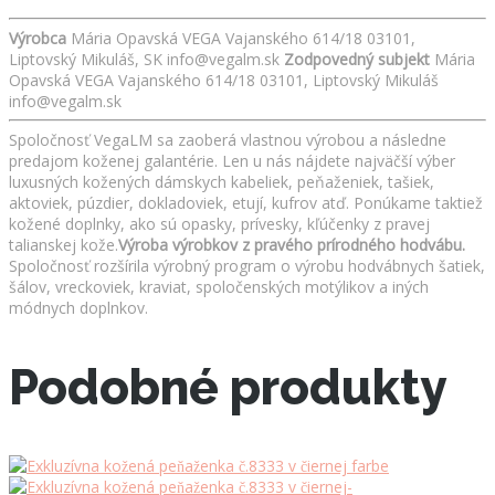
Výrobca
Mária Opavská VEGA Vajanského 614/18 03101,
Liptovský Mikuláš, SK info@vegalm.sk
Zodpovedný subjekt
Mária
Opavská VEGA Vajanského 614/18 03101, Liptovský Mikuláš
info@vegalm.sk
Spoločnosť VegaLM sa zaoberá vlastnou výrobou a následne
predajom koženej galantérie. Len u nás nájdete najväčší výber
luxusných kožených dámskych kabeliek, peňaženiek, tašiek,
aktoviek, púzdier, dokladoviek, etují, kufrov atď. Ponúkame taktiež
kožené doplnky, ako sú opasky, prívesky, kľúčenky z pravej
talianskej kože.
Výroba výrobkov z pravého prírodného hodvábu.
Spoločnosť rozšírila výrobný program o výrobu hodvábnych šatiek,
šálov, vreckoviek, kraviat, spoločenských motýlikov a iných
módnych doplnkov.
Podobné produkty