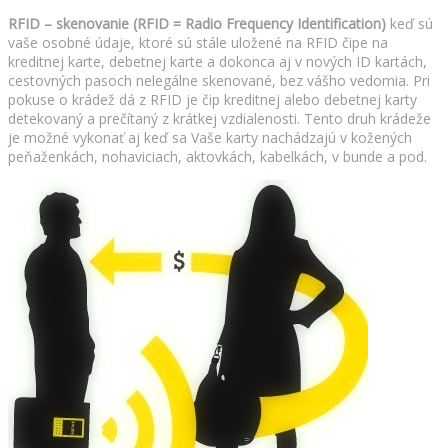
RFID – skenovanie (RFID = Radio Frequency Identification)
keď sú
vaše osobné údaje, ktoré sú stále uložené na RFID čipe na
kreditnej karte, debetnej karte a dokonca aj v nových ID kartách,
cestovných pasoch nelegálne skenované, bez vášho vedomia. Pri
pokuse o krádež dá z RFID je čip kreditnej alebo debetnej karty
detekovaný a prečítaný z krátkej vzdialenosti. Tento druh krádeže
je možné vykonať aj keď sa Vaše karty nachádzajú v kožených
peňaženkách, nohaviciach, aktovkách, kabelkách, v bunde a pod.