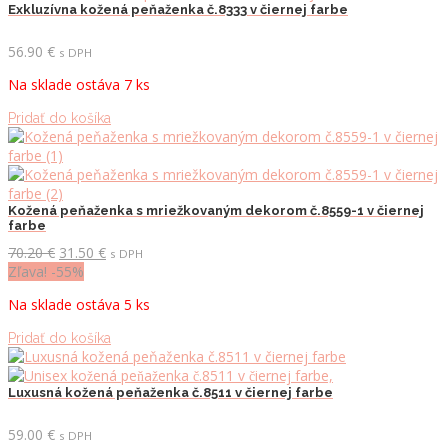
Exkluzívna kožená peňaženka č.8333 v čiernej farbe
56.90
€
s DPH
Na sklade ostáva 7 ks
Pridať do košíka
Kožená peňaženka s mriežkovaným dekorom č.8559-1 v čiernej
farbe
Pôvodná
Aktuálna
70.20
€
31.50
€
s DPH
cena
cena
Zľava! -55%
bola:
je:
Na sklade ostáva 5 ks
70.20 €.
31.50 €.
Pridať do košíka
Luxusná kožená peňaženka č.8511 v čiernej farbe
59.00
€
s DPH