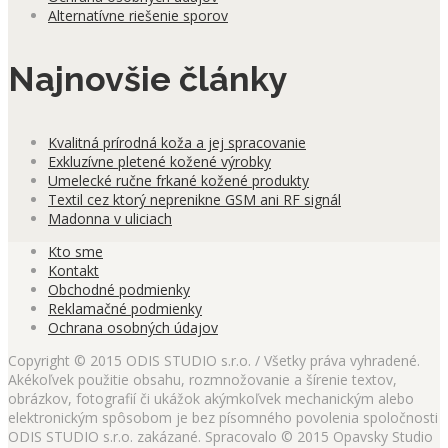
Alternatívne riešenie sporov
Najnovšie články
Kvalitná prírodná koža a jej spracovanie
Exkluzívne pletené kožené výrobky
Umelecké ručne frkané kožené produkty
Textil cez ktorý neprenikne GSM ani RF signál
Madonna v uliciach
Kto sme
Kontakt
Obchodné podmienky
Reklamačné podmienky
Ochrana osobných údajov
Copyright © 2015 ODIS STUDIO s.r.o. / Všetky práva vyhradené.
Akékoľvek použitie obsahu, rozmnožovanie a šírenie textov,
obrázkov, fotografií či ukážok akýmkoľvek mechanickým alebo
elektronickým spôsobom je bez písomného povolenia spoločnosti
ODIS STUDIO s.r.o. zakázané. Spracovalo © 2015 Opavsky Studio