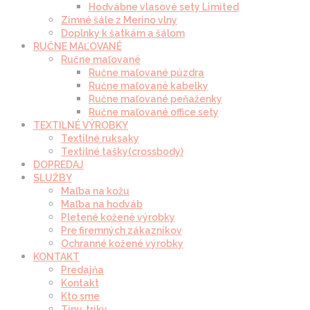
Hodvábne vlasové sety Limited
Zimné šále z Merino vlny
Doplnky k šatkám a šálom
RUČNE MAĽOVANÉ
Ručne maľované
Ručne maľované púzdra
Ručne maľované kabelky
Ručne maľované peňaženky
Ručne maľované office sety
TEXTILNÉ VÝROBKY
Textilné ruksaky
Textilné tašky(crossbody)
DOPREDAJ
SLUŽBY
Maľba na kožu
Maľba na hodváb
Pletené kožené výrobky
Pre firemných zákazníkov
Ochranné kožené výrobky
KONTAKT
Predajňa
Kontakt
Kto sme
Tipy, triky