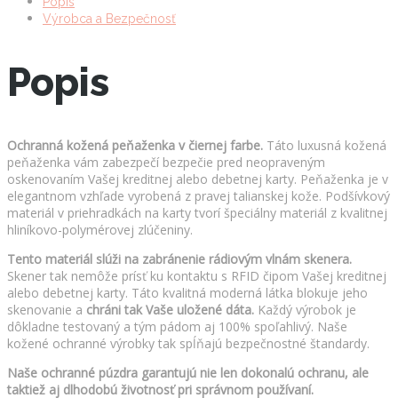
Popis
Výrobca a Bezpečnosť
Popis
Ochranná kožená peňaženka v čiernej farbe.
Táto luxusná kožená
peňaženka vám zabezpečí bezpečie pred neopraveným
oskenovaním Vašej kreditnej alebo debetnej karty. Peňaženka je v
elegantnom vzhľade vyrobená z pravej talianskej kože. Podšívkový
materiál v priehradkách na karty tvorí špeciálny materiál z kvalitnej
hliníkovo-polymérovej zlúčeniny.
Tento materiál slúži na zabránenie rádiovým vlnám skenera.
Skener tak nemôže prísť ku kontaktu s RFID čipom Vašej kreditnej
alebo debetnej karty. Táto kvalitná moderná látka blokuje jeho
skenovanie a
chráni tak Vaše uložené dáta.
Každý výrobok je
dôkladne testovaný a tým pádom aj 100% spoľahlivý. Naše
kožené ochranné výrobky tak spĺňajú bezpečnostné štandardy.
Naše ochranné púzdra garantujú nie len dokonalú ochranu, ale
taktiež aj dlhodobú životnosť pri správnom používaní.