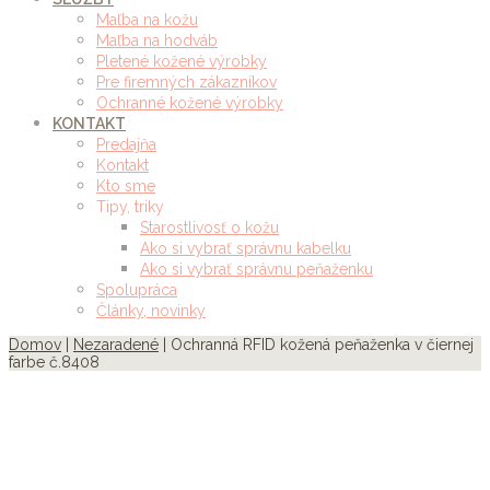
Maľba na kožu
Maľba na hodváb
Pletené kožené výrobky
Pre firemných zákazníkov
Ochranné kožené výrobky
KONTAKT
Predajňa
Kontakt
Kto sme
Tipy, triky
Starostlivosť o kožu
Ako si vybrať správnu kabelku
Ako si vybrať správnu peňaženku
Spolupráca
Články, novinky
Domov
|
Nezaradené
| Ochranná RFID kožená peňaženka v čiernej
farbe č.8408