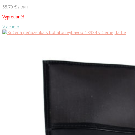
55.70
€
s DPH
Vypredané!
Viac info