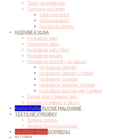
Tašky na notebook
Cestovný program
Cestovné kufre
Cestovné tašky
Púzdra na obleky
HODVÁB A VLNA
Hodvábne šále
Hodvábne šatky
Hodvábne šatky Slim
Hodvábne kravaty
Hodvábne doplnky do vlasov
Hodvábne čelenky
Hodvábne čelenky Limited
Hodvábne gumičky
Hodvábne gumičky Limited
Hodvábne vlasové sety Limited
Zimné šále z Merino vlny
Doplnky k šatkám a šálom
Ručná maľba
RUČNE MAĽOVANÉ
TEXTILNÉ VÝROBKY
Textilné ruksaky
Textilné tašky(crossbody)
Likvidácia skladu
DOPREDAJ
SLUŽBY