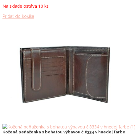
Na sklade ostáva 10 ks
Pridať do košíka
Kožená peňaženka s bohatou výbavou č.8334 v hnedej farbe