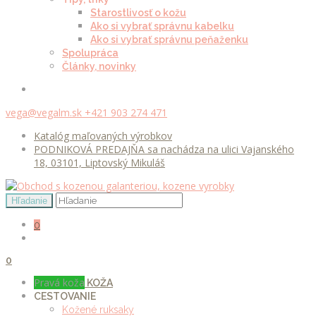
Starostlivosť o kožu
Ako si vybrať správnu kabelku
Ako si vybrať správnu peňaženku
Spolupráca
Články, novinky
vega@vegalm.sk
+421 903 274 471
Katalóg maľovaných výrobkov
PODNIKOVÁ PREDAJŇA sa nachádza na ulici Vajanského
18, 03101, Liptovský Mikuláš
0
0
Pravá koža
KOŽA
CESTOVANIE
Kožené ruksaky