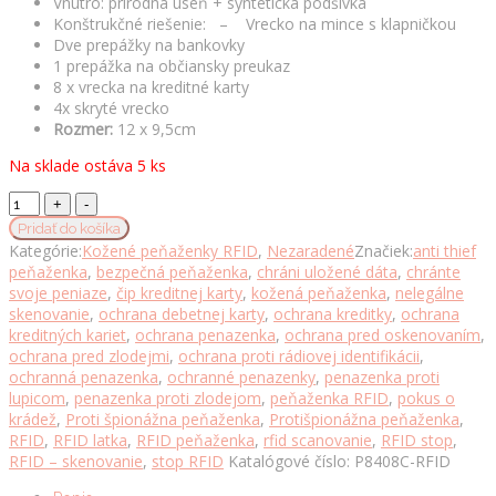
Vnútro: prírodná useň + syntetická podšívka
Konštrukčné riešenie: – Vrecko na mince s klapničkou
Dve prepážky na bankovky
1 prepážka na občiansky preukaz
8 x vrecka na kreditné karty
4x skryté vrecko
Rozmer:
12 x 9,5cm
Na sklade ostáva 5 ks
Ochranná
RFID
Pridať do košíka
kožená
Kategórie:
Kožené peňaženky RFID
,
Nezaradené
Značiek:
anti thief
peňaženka
peňaženka
,
bezpečná peňaženka
,
chráni uložené dáta
,
chránte
v
svoje peniaze
,
čip kreditnej karty
,
kožená peňaženka
,
nelegálne
čiernej
skenovanie
,
ochrana debetnej karty
,
ochrana kreditky
,
ochrana
farbe
kreditných kariet
,
ochrana penazenka
,
ochrana pred oskenovaním
,
č.8408
ochrana pred zlodejmi
,
ochrana proti rádiovej identifikácii
,
množstvo
ochranná penazenka
,
ochranné penazenky
,
penazenka proti
lupicom
,
penazenka proti zlodejom
,
peňaženka RFID
,
pokus o
krádež
,
Proti špionážna peňaženka
,
Protišpionážna peňaženka
,
RFID
,
RFID latka
,
RFID peňaženka
,
rfid scanovanie
,
RFID stop
,
RFID – skenovanie
,
stop RFID
Katalógové číslo:
P8408C-RFID