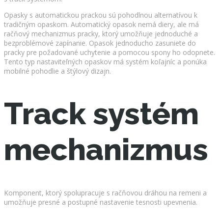
Opasky s automatickou prackou sú pohodlnou alternatívou k
tradičným opaskom. Automatický opasok nemá diery, ale má
račňový mechanizmus pracky, ktorý umožňuje jednoduché a
bezproblémové zapínanie. Opasok jednoducho zasuniete do
pracky pre požadované uchytenie a pomocou spony ho odopnete.
Tento typ nastaviteľných opaskov má systém koľajníc a ponúka
mobilné pohodlie a štýlový dizajn.
Track systém
mechanizmus
Komponent, ktorý spolupracuje s račňovou dráhou na remeni a
umožňuje presné a postupné nastavenie tesnosti upevnenia.