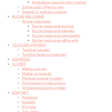
Hodvábne vlasové sety Limited
Zimné šále z Merino vlny
Doplnky k šatkám a šálom
RUČNE MAĽOVANÉ
Ručne maľované
Ručne maľované púzdra
Ručne maľované kabelky
Ručne maľované peňaženky
Ručne maľované office sety
TEXTILNÉ VÝROBKY
Textilné ruksaky
Textilné tašky(crossbody)
DOPREDAJ
SLUŽBY
Maľba na kožu
Maľba na hodváb
Pletené kožené výrobky
Pre firemných zákazníkov
Ochranné kožené výrobky
KONTAKT
Predajňa
Kontakt
Kto sme
Tipy, triky