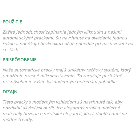
POUŽITIE
Zažite jednoduchosť zapínania jedným kliknutím s našimi
automatickými prackami. Sú navrhnuté na ovládanie jednou
rukou a ponúkajú bezkonkurenčné pohodlie pri nastavovaní na
cestách.
PRISPÔSOBENIE
Naše automatické pracky majú unikátny račňový systém, ktorý
umožňuje presné mikronastavenie. To zaručuje perfektné
prispôsobenie vašim každodenným potrebám pohodlia.
DIZAJN
Tieto pracky s moderným vzhľadom sú navrhnuté tak, aby
pozdvihli akýkoľvek outfit. Ich elegantný profil a moderné
materiály hovoria o mestskej elegancii, ktorá dopĺňa dnešné
módne trendy.