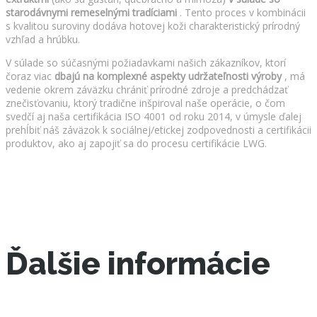
starodávnymi remeselnými tradíciami
. Tento proces v kombinácii
s kvalitou suroviny dodáva hotovej koži charakteristický prírodný
vzhľad a hrúbku.
V súlade so súčasnými požiadavkami našich zákazníkov, ktorí
čoraz viac
dbajú na komplexné aspekty udržateľnosti výroby
, má
vedenie okrem záväzku chrániť prírodné zdroje a predchádzať
znečisťovaniu, ktorý tradične inšpiroval naše operácie, o čom
svedčí aj naša certifikácia ISO 4001 od roku 2014, v úmysle ďalej
prehĺbiť náš záväzok k sociálnej/etickej zodpovednosti a certifikácii
produktov, ako aj zapojiť sa do procesu certifikácie LWG.
Ďalšie informácie