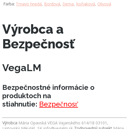
Farba:
Tmavo hnedá
,
Bordová
,
čierna
,
Koňaková
,
Olivová
Výrobca a
Bezpečnosť
VegaLM
Bezpečnostné informácie o
produktoch na
stiahnutie:
Bezpečnosť
Výrobca
Mária Opavská VEGA Vajanského 614/18 03101,
Liptovský Mikuláš, SK info@vegalm.sk
Zodpovedný subjekt
Mária