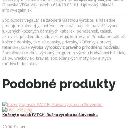
Opavská VEGA Vajanského 614/18 03101, Liptovský Mikuláš
info@vegalm.sk
Spoločnosť VegaLM sa zaoberá vlastnou výrobou a následne
predajom koženej galantérie. Len u nás nájdete najväčší výber
luxusných kožených dámskych kabeliek, peňaženiek, tašiek,
aktoviek, púzdier, dokladoviek, etují, kufrov atď. Ponúkame taktiež
kožené doplnky, ako sú opasky, prívesky, kľúčenky z pravej
talianskej kože.
Výroba výrobkov z pravého prírodného hodvábu.
Spoločnosť rozšírila výrobný program o výrobu hodvábnych šatiek,
šálov, vreckoviek, kraviat, spoločenských motýlikov a iných
módnych doplnkov.
Podobné produkty
Kožený opasok PATCH, Ručná výroba na Slovensku
29.00
€
s DPH