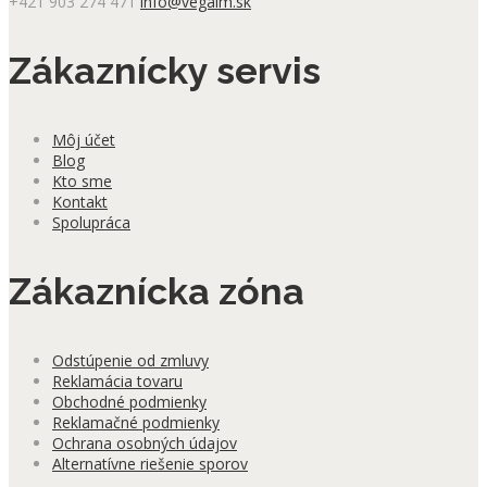
+421 903 274 471
info@vegalm.sk
vybrať
na
stránke
Zákaznícky servis
produktu.
Môj účet
Blog
Kto sme
Kontakt
Spolupráca
Zákaznícka zóna
Odstúpenie od zmluvy
Reklamácia tovaru
Obchodné podmienky
Reklamačné podmienky
Ochrana osobných údajov
Alternatívne riešenie sporov