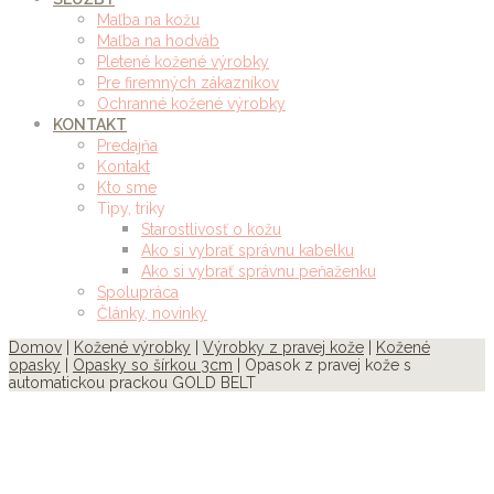
Maľba na kožu
Maľba na hodváb
Pletené kožené výrobky
Pre firemných zákazníkov
Ochranné kožené výrobky
KONTAKT
Predajňa
Kontakt
Kto sme
Tipy, triky
Starostlivosť o kožu
Ako si vybrať správnu kabelku
Ako si vybrať správnu peňaženku
Spolupráca
Články, novinky
Domov
|
Kožené výrobky
|
Výrobky z pravej kože
|
Kožené
opasky
|
Opasky so šírkou 3cm
| Opasok z pravej kože s
automatickou prackou GOLD BELT