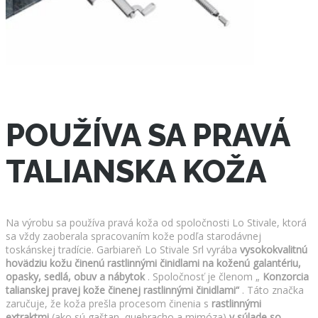
POUŽÍVA SA PRAVÁ
TALIANSKA KOŽA
Na výrobu sa používa pravá koža od spoločnosti Lo Stivale, ktorá
sa vždy zaoberala spracovaním kože podľa starodávnej
toskánskej tradície. Garbiareň Lo Stivale Srl vyrába
vysokokvalitnú
hovädziu kožu činenú rastlinnými činidlami na koženú galantériu,
opasky, sedlá, obuv a nábytok
. Spoločnosť je členom „
Konzorcia
talianskej pravej kože činenej rastlinnými činidlami“
. Táto značka
zaručuje, že koža prešla procesom činenia s
rastlinnými
extraktmi
(ako sú gaštan, quebracho a mimóza)
v súlade so