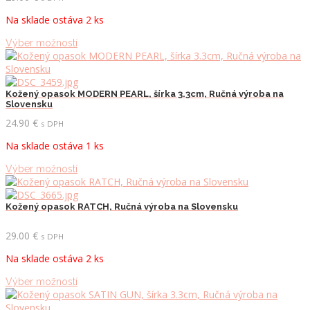
Na sklade ostáva 2 ks
Tento
Výber možností
produkt
má
viacero
variantov.
Kožený opasok MODERN PEARL, šírka 3.3cm, Ručná výroba na
Slovensku
Možnosti
si
24.90
€
s DPH
môžete
Na sklade ostáva 1 ks
vybrať
na
Tento
Výber možností
stránke
produkt
produktu.
má
viacero
Kožený opasok RATCH, Ručná výroba na Slovensku
variantov.
Možnosti
29.00
€
s DPH
si
Na sklade ostáva 2 ks
môžete
vybrať
Tento
Výber možností
na
produkt
stránke
má