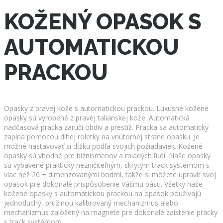
KOŽENÝ OPASOK S
AUTOMATICKOU
PRACKOU
Opasky z pravej kože s automatickou prackou. Luxusné kožené
opasky sú vyrobené z pravej talianskej kože. Automatická
nadčasová pracka zaručí obdiv a prestíž. Pracka sa automaticky
zapína pomocou dlhej roletky na vnútornej strane opasku. Je
možné nastavovať si dĺžku podľa svojich požiadaviek. Kožené
opasky sú vhodné pre biznismenov a mladých ľudí. Naše opasky
sú vybavené prakticky nezničiteľným, skrytým track systémom s
viac než 20 + dimenzovanými bodmi, takže si môžete upraviť svoj
opasok pre dokonalé prispôsobenie Vášmu pásu. Všetky naše
kožené opasky s automatickou prackou na opasok používajú
jednoduchý, pružinou kalibrovaný mechanizmus alebo
mechanizmus založený na magnete pre dokonalé zaistenie pracky
s track systémom.