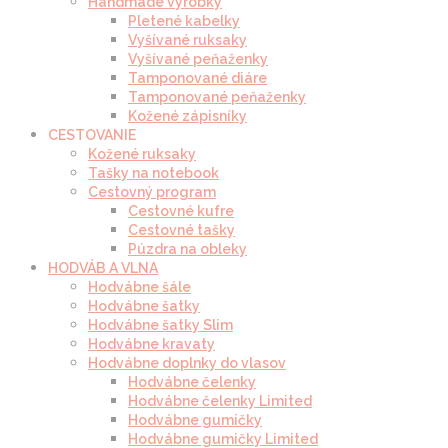
Handmade výrobky
Pletené kabelky
Vyšívané ruksaky
Vyšívané peňaženky
Tamponované diáre
Tamponované peňaženky
Kožené zápisníky
CESTOVANIE
Kožené ruksaky
Tašky na notebook
Cestovný program
Cestovné kufre
Cestovné tašky
Púzdra na obleky
HODVÁB A VLNA
Hodvábne šále
Hodvábne šatky
Hodvábne šatky Slim
Hodvábne kravaty
Hodvábne doplnky do vlasov
Hodvábne čelenky
Hodvábne čelenky Limited
Hodvábne gumičky
Hodvábne gumičky Limited