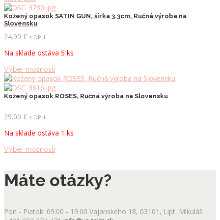
produktu.
viacero
variantov.
Kožený opasok SATIN GUN, šírka 3.3cm, Ručná výroba na
Slovensku
Možnosti
si
24.90
€
s DPH
môžete
Na sklade ostáva 5 ks
vybrať
na
Tento
Výber možností
stránke
produkt
produktu.
má
viacero
Kožený opasok ROSES, Ručná výroba na Slovensku
variantov.
Možnosti
29.00
€
s DPH
si
Na sklade ostáva 1 ks
môžete
vybrať
Tento
Výber možností
na
produkt
stránke
má
produktu.
Máte otázky?
viacero
variantov.
Možnosti
si
Pon - Piatok: 09:00 - 19:00
Vajanského 18, 03101, Lipt. Mikuláš
môžete