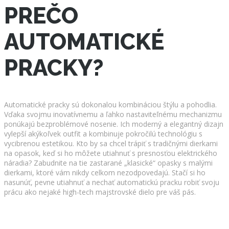
PREČO
AUTOMATICKÉ
PRACKY?
Automatické pracky sú dokonalou kombináciou štýlu a pohodlia.
Vďaka svojmu inovatívnemu a ľahko nastaviteľnému mechanizmu
ponúkajú bezproblémové nosenie. Ich moderný a elegantný dizajn
vylepší akýkoľvek outfit a kombinuje pokročilú technológiu s
vycibrenou estetikou. Kto by sa chcel trápiť s tradičnými dierkami
na opasok, keď si ho môžete utiahnuť s presnosťou elektrického
náradia? Zabudnite na tie zastarané „klasické“ opasky s malými
dierkami, ktoré vám nikdy celkom nezodpovedajú. Stačí si ho
nasunúť, pevne utiahnuť a nechať automatickú pracku robiť svoju
prácu ako nejaké high-tech majstrovské dielo pre váš pás.