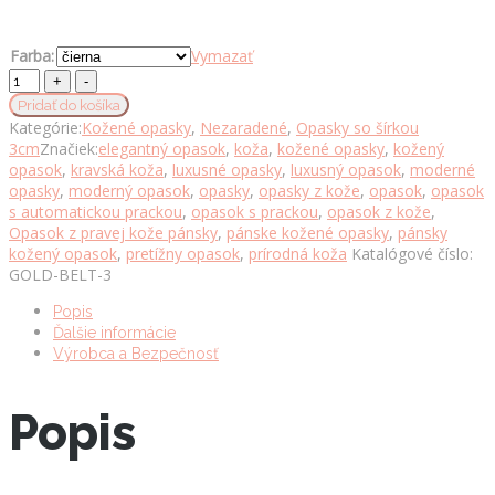
Farba:
Vymazať
Opasok
z
Pridať do košíka
pravej
Kategórie:
Kožené opasky
,
Nezaradené
,
Opasky so šírkou
kože
3cm
Značiek:
elegantný opasok
,
koža
,
kožené opasky
,
kožený
s
opasok
,
kravská koža
,
luxusné opasky
,
luxusný opasok
,
moderné
automatickou
opasky
,
moderný opasok
,
opasky
,
opasky z kože
,
opasok
,
opasok
prackou
s automatickou prackou
,
opasok s prackou
,
opasok z kože
,
GOLD
Opasok z pravej kože pánsky
,
pánske kožené opasky
,
pánsky
BELT
kožený opasok
,
pretížny opasok
,
prírodná koža
Katalógové číslo:
množstvo
GOLD-BELT-3
Popis
Ďalšie informácie
Výrobca a Bezpečnosť
Popis