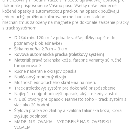
dokonalé prispôsobenie Vášmu pásu. Všetky naše jedinečné
kožené opasky s automatickou prackou na opasok používajú
jednoduchý, pružinou kalibrovaný mechanizmus alebo
mechanizmus založený na magnete pre dokonalé zaistenie pracky
s track systémom.
Dĺžka:
min. 120cm ( v prípade väčšej dĺžky napíšte do
poznámky k objednávke)
Šírka remeňa:
2.7cm – 3 cm
Kovová automatická pracka (roletkový systém)
Materiál:
pravá talianska koža, farebné varianty sú ručné
tamponované
Ručné natieranie okrajov opaska
Nadčasový moderný dizajn
Možnosť jednoduchého skrátenia na mieru
Track (roletkový) systém pre dokonalé prispôsobenie
Najlepší a najpohodlnejší opasok, aký ste kedy vlastnili
NIE sú otvory pre opasok. Namiesto toho – track systém s
viac ako 20 bodmi
Štýlová pracka zo zliatiny a kvalitná talianska koža, ktorá
zvyšuje odolnosť
MADE IN SLOVAKIA – VYROBENÉ NA SLOVENSKU –
VEGALM