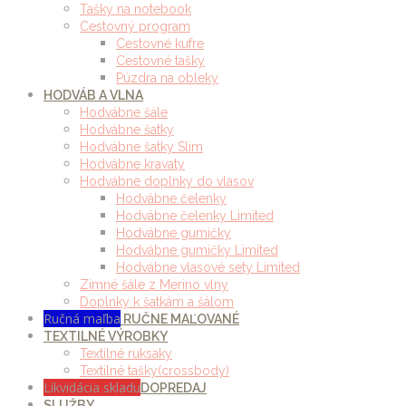
Tašky na notebook
Cestovný program
Cestovné kufre
Cestovné tašky
Púzdra na obleky
HODVÁB A VLNA
Hodvábne šále
Hodvábne šatky
Hodvábne šatky Slim
Hodvábne kravaty
Hodvábne doplnky do vlasov
Hodvábne čelenky
Hodvábne čelenky Limited
Hodvábne gumičky
Hodvábne gumičky Limited
Hodvábne vlasové sety Limited
Zimné šále z Merino vlny
Doplnky k šatkám a šálom
Ručná maľba
RUČNE MAĽOVANÉ
TEXTILNÉ VÝROBKY
Textilné ruksaky
Textilné tašky(crossbody)
Likvidácia skladu
DOPREDAJ
SLUŽBY