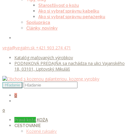
Starostlivosť o kožu
Ako si vybrať správnu kabelku
Ako si vybrať správnu peňaženku
Spolupráca
Články, novinky
vega@vegalm.sk
+421 903 274 471
Katalóg maľovaných výrobkov
PODNIKOVÁ PREDAJŇA sa nachádza na ulici Vajanského
18, 03101, Liptovský Mikuláš
0
0
Pravá koža
KOŽA
CESTOVANIE
Kožené ruksaky