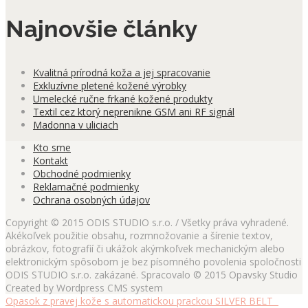
Najnovšie články
Kvalitná prírodná koža a jej spracovanie
Exkluzívne pletené kožené výrobky
Umelecké ručne frkané kožené produkty
Textil cez ktorý neprenikne GSM ani RF signál
Madonna v uliciach
Kto sme
Kontakt
Obchodné podmienky
Reklamačné podmienky
Ochrana osobných údajov
Copyright © 2015 ODIS STUDIO s.r.o. / Všetky práva vyhradené.
Akékoľvek použitie obsahu, rozmnožovanie a šírenie textov,
obrázkov, fotografií či ukážok akýmkoľvek mechanickým alebo
elektronickým spôsobom je bez písomného povolenia spoločnosti
ODIS STUDIO s.r.o. zakázané. Spracovalo © 2015 Opavsky Studio
Created by Wordpress CMS system
Opasok z pravej kože s automatickou prackou SILVER BELT