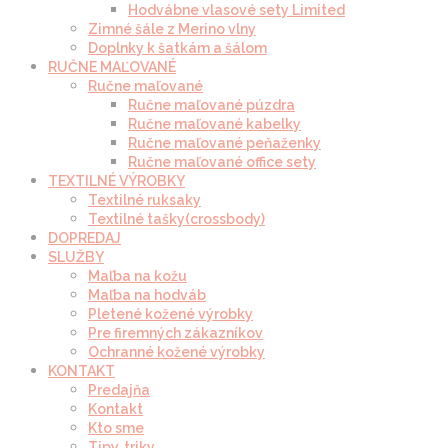
Hodvábne vlasové sety Limited
Zimné šále z Merino vlny
Doplnky k šatkám a šálom
RUČNE MAĽOVANÉ
Ručne maľované
Ručne maľované púzdra
Ručne maľované kabelky
Ručne maľované peňaženky
Ručne maľované office sety
TEXTILNÉ VÝROBKY
Textilné ruksaky
Textilné tašky(crossbody)
DOPREDAJ
SLUŽBY
Maľba na kožu
Maľba na hodváb
Pletené kožené výrobky
Pre firemných zákazníkov
Ochranné kožené výrobky
KONTAKT
Predajňa
Kontakt
Kto sme
Tipy, triky