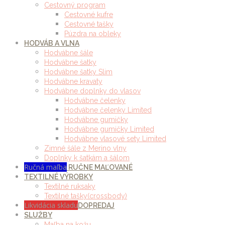
Cestovný program
Cestovné kufre
Cestovné tašky
Púzdra na obleky
HODVÁB A VLNA
Hodvábne šále
Hodvábne šatky
Hodvábne šatky Slim
Hodvábne kravaty
Hodvábne doplnky do vlasov
Hodvábne čelenky
Hodvábne čelenky Limited
Hodvábne gumičky
Hodvábne gumičky Limited
Hodvábne vlasové sety Limited
Zimné šále z Merino vlny
Doplnky k šatkám a šálom
Ručná maľba
RUČNE MAĽOVANÉ
TEXTILNÉ VÝROBKY
Textilné ruksaky
Textilné tašky(crossbody)
Likvidácia skladu
DOPREDAJ
SLUŽBY
Maľba na kožu