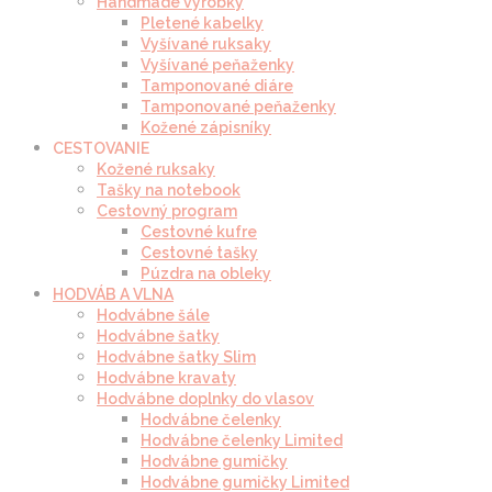
Handmade výrobky
Pletené kabelky
Vyšívané ruksaky
Vyšívané peňaženky
Tamponované diáre
Tamponované peňaženky
Kožené zápisníky
CESTOVANIE
Kožené ruksaky
Tašky na notebook
Cestovný program
Cestovné kufre
Cestovné tašky
Púzdra na obleky
HODVÁB A VLNA
Hodvábne šále
Hodvábne šatky
Hodvábne šatky Slim
Hodvábne kravaty
Hodvábne doplnky do vlasov
Hodvábne čelenky
Hodvábne čelenky Limited
Hodvábne gumičky
Hodvábne gumičky Limited