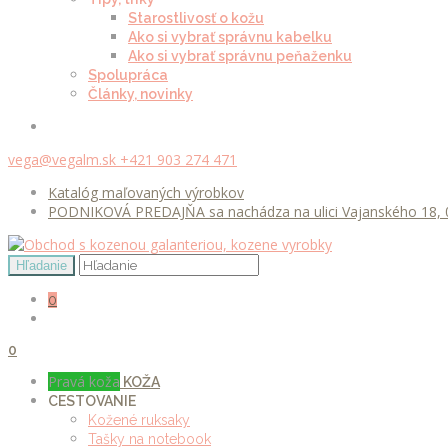
Starostlivosť o kožu
Ako si vybrať správnu kabelku
Ako si vybrať správnu peňaženku
Spolupráca
Články, novinky
vega@vegalm.sk
+421 903 274 471
Katalóg maľovaných výrobkov
PODNIKOVÁ PREDAJŇA sa nachádza na ulici Vajanského 18, 0
0
0
Pravá koža
KOŽA
CESTOVANIE
Kožené ruksaky
Tašky na notebook