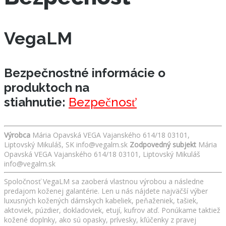
VegaLM
Bezpečnostné informácie o
produktoch na
stiahnutie:
Bezpečnosť
Výrobca
Mária Opavská VEGA Vajanského 614/18 03101,
Liptovský Mikuláš, SK info@vegalm.sk
Zodpovedný subjekt
Mária
Opavská VEGA Vajanského 614/18 03101, Liptovský Mikuláš
info@vegalm.sk
Spoločnosť VegaLM sa zaoberá vlastnou výrobou a následne
predajom koženej galantérie. Len u nás nájdete najväčší výber
luxusných kožených dámskych kabeliek, peňaženiek, tašiek,
aktoviek, púzdier, dokladoviek, etují, kufrov atď. Ponúkame taktiež
kožené doplnky, ako sú opasky, prívesky, kľúčenky z pravej