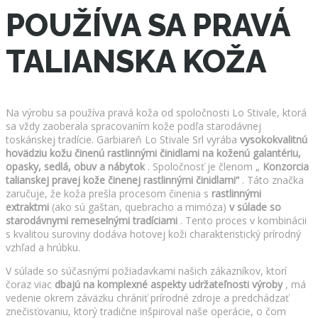
POUŽÍVA SA PRAVÁ
TALIANSKA KOŽA
Na výrobu sa používa pravá koža od spoločnosti Lo Stivale, ktorá
sa vždy zaoberala spracovaním kože podľa starodávnej
toskánskej tradície. Garbiareň Lo Stivale Srl vyrába
vysokokvalitnú
hovädziu kožu činenú rastlinnými činidlami na koženú galantériu,
opasky, sedlá, obuv a nábytok
. Spoločnosť je členom „
Konzorcia
talianskej pravej kože činenej rastlinnými činidlami“
. Táto značka
zaručuje, že koža prešla procesom činenia s
rastlinnými
extraktmi
(ako sú gaštan, quebracho a mimóza)
v súlade so
starodávnymi remeselnými tradíciami
. Tento proces v kombinácii
s kvalitou suroviny dodáva hotovej koži charakteristický prírodný
vzhľad a hrúbku.
V súlade so súčasnými požiadavkami našich zákazníkov, ktorí
čoraz viac
dbajú na komplexné aspekty udržateľnosti výroby
, má
vedenie okrem záväzku chrániť prírodné zdroje a predchádzať
znečisťovaniu, ktorý tradične inšpiroval naše operácie, o čom