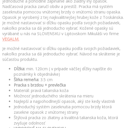
jednoduché a pohodlné zapínanie ako žiadny iný opasok.
Nadčasová pracka zaručí obdiv a prestíž. Pracka má systém
zaseknutia pomocou vnútornej brzdy o vnútornú stranu opaska.
Opasok je vyrobený z tej najkvalitnejšej hrubej kože z Toskánska.
Je možné nastavovať si dĺžku opasku podľa svojich požiadaviek,
nakoľko pracka sa dá jednoducho vybrať. Kožené opasky sú
vyrábané u nás na SLOVENSKU v Liptovskom Mikuláši vo firme
VEGALM.
Je možné nastavovať si dĺžku opasku podľa svojich požiadaviek,
nakoľko pracka sa dá jednoducho vybrať. Návod na skrátenie je
súčasťou produktu.
Dĺžka:
min. 120cm ( v prípade väčšej dĺžky napíšte do
poznámky k objednávke)
Šírka remeňa:
3.5 cm
Pracka s brzdou + prevlečka
Materiál: pravá talianska koža
Možnosť jednoduchého skrátenia na mieru
Najlepší a najpohodlnejší opasok, aký ste kedy vlastnili
Jednoduchý systém zaseknutia pomocou brzdy ktorá
zasekne opasok z vnútornej strany
Štýlová pracka zo zliatiny a kvalitná talianska koža, ktorá
zvyšuje odolnosť