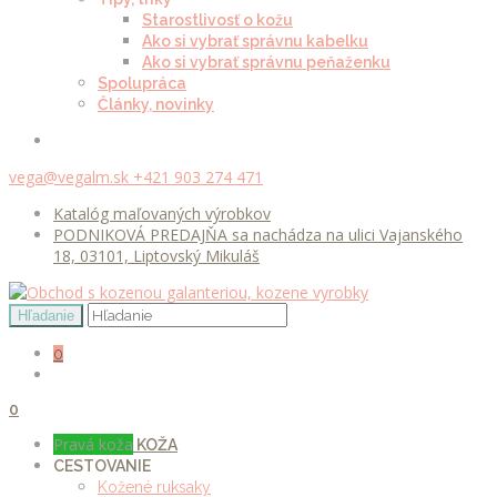
Starostlivosť o kožu
Ako si vybrať správnu kabelku
Ako si vybrať správnu peňaženku
Spolupráca
Články, novinky
vega@vegalm.sk
+421 903 274 471
Katalóg maľovaných výrobkov
PODNIKOVÁ PREDAJŇA sa nachádza na ulici Vajanského
18, 03101, Liptovský Mikuláš
0
0
Pravá koža
KOŽA
CESTOVANIE
Kožené ruksaky