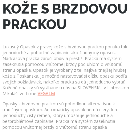
KOŽE S BRZDOVOU
PRACKOU
Luxusný Opasok z pravej kože s brzdovou prackou ponúka tak
jednoduché a pohodlné zapínanie ako žiadny iný opasok.
Nadčasová pracka zaručí obdiv a prestíž. Pracka má systém
zaseknutia pomocou vnútornej brzdy pod uhlom o vnútornú
stranu opaska. Opasok je vyrobený z tej najkvalitnejšej hrubej
kože z Toskánska. Je možné nastavovať si dĺžku opasku podľa
svojich požiadaviek, nakoľko pracka sa dá jednoducho vybrať.
Kožené opasky sú vyrábané u nás na SLOVENSKU v Liptovskom
Mikuláši vo firme
VEGALM
Opasky s brzdovou prackou sú pohodlnou alternatívou k
tradičným opaskom. Automatický opasok nemá diery, len
jednoduchý čistý remeň, ktorý umožňuje jednoduché a
bezproblémové zapínanie. Pracka má systém zaseknutia
pomocou vnútornej brzdy o vnútornú stranu opaska