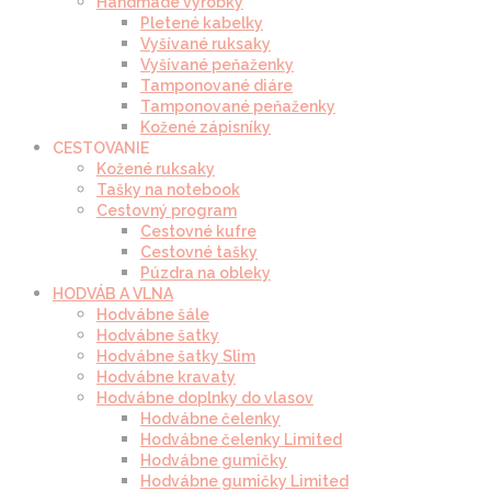
Handmade výrobky
Pletené kabelky
Vyšívané ruksaky
Vyšívané peňaženky
Tamponované diáre
Tamponované peňaženky
Kožené zápisníky
CESTOVANIE
Kožené ruksaky
Tašky na notebook
Cestovný program
Cestovné kufre
Cestovné tašky
Púzdra na obleky
HODVÁB A VLNA
Hodvábne šále
Hodvábne šatky
Hodvábne šatky Slim
Hodvábne kravaty
Hodvábne doplnky do vlasov
Hodvábne čelenky
Hodvábne čelenky Limited
Hodvábne gumičky
Hodvábne gumičky Limited