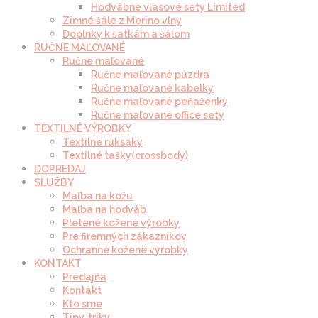
Hodvábne vlasové sety Limited
Zimné šále z Merino vlny
Doplnky k šatkám a šálom
RUČNE MAĽOVANÉ
Ručne maľované
Ručne maľované púzdra
Ručne maľované kabelky
Ručne maľované peňaženky
Ručne maľované office sety
TEXTILNÉ VÝROBKY
Textilné ruksaky
Textilné tašky(crossbody)
DOPREDAJ
SLUŽBY
Maľba na kožu
Maľba na hodváb
Pletené kožené výrobky
Pre firemných zákazníkov
Ochranné kožené výrobky
KONTAKT
Predajňa
Kontakt
Kto sme
Tipy, triky