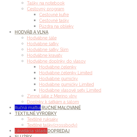
Tašky na notebook
Cestovný program
Cestovné kufre
Cestovné tašky
Púzdra na obleky
HODVÁB A VLNA
Hodvábne šále
Hodvábne šatky
Hodvábne šatky Slim
Hodvábne kravaty
Hodvábne doplnky do vlasov
Hodvábne čelenky
Hodvábne čelenky Limited
Hodvábne gumičky
Hodvábne gumičky Limited
Hodvábne vlasové sety Limited
Zimné šále z Merino vlny
Doplnky k šatkám a šálom
Ručná maľba
RUČNE MAĽOVANÉ
TEXTILNÉ VÝROBKY
Textilné ruksaky
Textilné tašky(crossbody)
Likvidácia skladu
DOPREDAJ
SLUŽBY