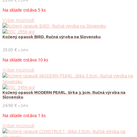
s DPH
si
Na sklade ostáva 5 ks
môžete
vybrať
Tento
Výber možností
na
produkt
stránke
má
produktu.
viacero
Kožený opasok BIRD, Ručná výroba na Slovensku
variantov.
Možnosti
29.00
€
s DPH
si
Na sklade ostáva 10 ks
môžete
vybrať
Tento
Výber možností
na
produkt
stránke
má
produktu.
viacero
variantov.
Kožený opasok MODERN PEARL, šírka 3.3cm, Ručná výroba na
Slovensku
Možnosti
si
24.90
€
s DPH
môžete
Na sklade ostáva 1 ks
vybrať
na
Tento
Výber možností
stránke
produkt
produktu.
má