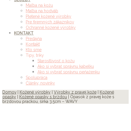
Maľba na kožu
Maľba na hodváb
Pletené kožené výrobky
Pre firemných zákazníkov
Ochranné kožené výrobky
KONTAKT
Predajňa
Kontakt
Kto sme
Tipy, triky
Starostlivosť o kožu
Ako si vybrať správnu kabelku
Ako si vybrať správnu peňaženku
Spolupráca
Články, novinky
Domov
|
Kožené výrobky
|
Výrobky z pravej kože
|
Kožené
opasky
|
Kožené opasky s brzdou
| Opasok z pravej kože s
brzdovou prackou, šírka 3.5cm – WAVY