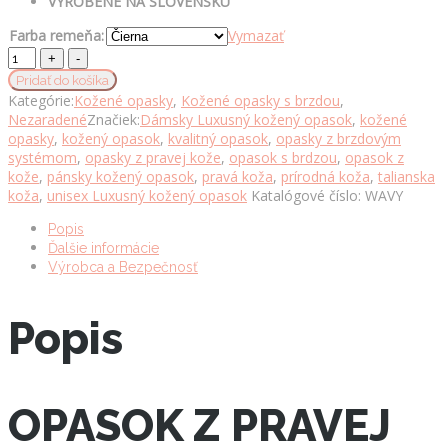
VYROBENÉ NA SLOVENSKU
Farba remeňa:
Vymazať
Opasok
z
Pridať do košíka
pravej
Kategórie:
Kožené opasky
,
Kožené opasky s brzdou
,
kože
Nezaradené
Značiek:
Dámsky Luxusný kožený opasok
,
kožené
s
opasky
,
kožený opasok
,
kvalitný opasok
,
opasky z brzdovým
brzdovou
systémom
,
opasky z pravej kože
,
opasok s brdzou
,
opasok z
prackou,
kože
,
pánsky kožený opasok
,
pravá koža
,
prírodná koža
,
talianska
šírka
koža
,
unisex Luxusný kožený opasok
Katalógové číslo:
WAVY
3.5cm
-
Popis
WAVY
Ďalšie informácie
množstvo
Výrobca a Bezpečnosť
Popis
OPASOK Z PRAVEJ