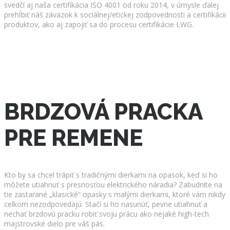
svedčí aj naša certifikácia ISO 4001 od roku 2014, v úmysle ďalej
prehĺbiť náš záväzok k sociálnej/etickej zodpovednosti a certifikácii
produktov, ako aj zapojiť sa do procesu certifikácie LWG.
BRDZOVÁ PRACKA
PRE REMENE
Kto by sa chcel trápiť s tradičnými dierkami na opasok, keď si ho
môžete utiahnuť s presnosťou elektrického náradia? Zabudnite na
tie zastarané „klasické“ opasky s malými dierkami, ktoré vám nikdy
celkom nezodpovedajú. Stačí si ho nasunúť, pevne utiahnuť a
nechať brzdovú pracku robiť svoju prácu ako nejaké high-tech
majstrovské dielo pre váš pás.