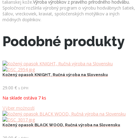
talianskej kože.
Výroba výrobkov z pravého prírodného hodvábu.
Spoločnosť rozšírila výrobný program o výrobu hodvábnych šatiek,
šálov, vreckoviek, kraviat, spoločenských motýlikov a iných
módnych doplnkov.
Podobné produkty
Kožený opasok KNIGHT, Ručná výroba na Slovensku
29.00
€
s DPH
Na sklade ostáva 7 ks
Tento
Výber možností
produkt
má
viacero
Kožený opasok BLACK WOOD, Ručná výroba na Slovensku
variantov.
Možnosti
29.00
€