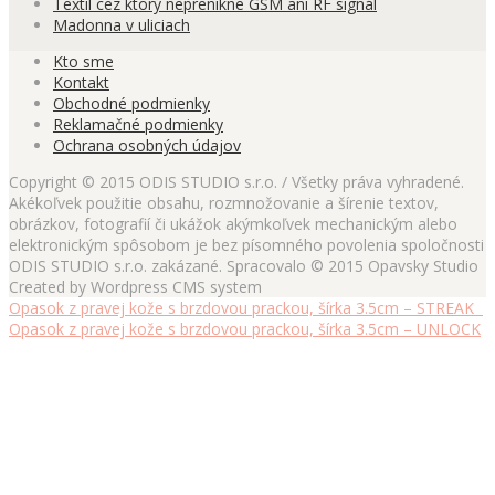
Textil cez ktorý neprenikne GSM ani RF signál
Madonna v uliciach
Kto sme
Kontakt
Obchodné podmienky
Reklamačné podmienky
Ochrana osobných údajov
Copyright © 2015 ODIS STUDIO s.r.o. / Všetky práva vyhradené.
Akékoľvek použitie obsahu, rozmnožovanie a šírenie textov,
obrázkov, fotografií či ukážok akýmkoľvek mechanickým alebo
elektronickým spôsobom je bez písomného povolenia spoločnosti
ODIS STUDIO s.r.o. zakázané. Spracovalo © 2015 Opavsky Studio
Created by Wordpress CMS system
Opasok z pravej kože s brzdovou prackou, šírka 3.5cm – STREAK
Opasok z pravej kože s brzdovou prackou, šírka 3.5cm – UNLOCK