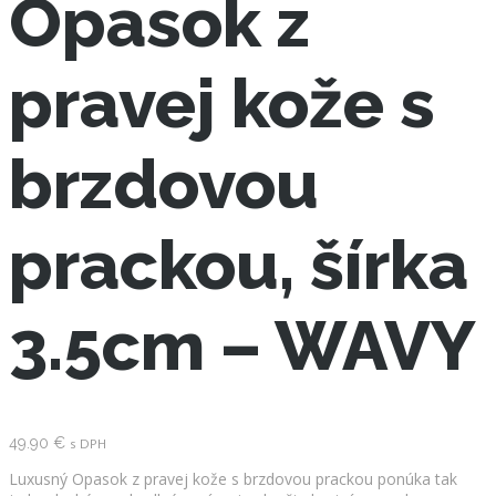
Opasok z
pravej kože s
brzdovou
prackou, šírka
3.5cm – WAVY
49.90
€
s DPH
Luxusný Opasok z pravej kože s brzdovou prackou ponúka tak