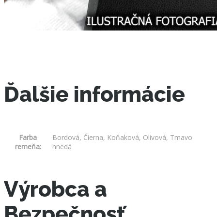
Ďalšie informácie
Farba
Bordová, Čierna, Koňaková, Olivová, Tmavo
remeňa:
hnedá
Výrobca a
Bezpečnosť