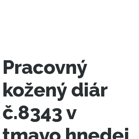
Pracovný
kožený diár
č.8343 v
tmavo hnedej