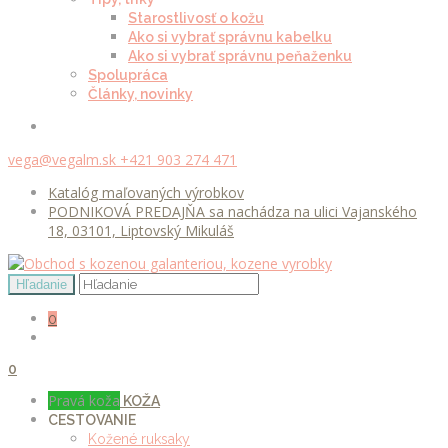
Starostlivosť o kožu
Ako si vybrať správnu kabelku
Ako si vybrať správnu peňaženku
Spolupráca
Články, novinky
vega@vegalm.sk
+421 903 274 471
Katalóg maľovaných výrobkov
PODNIKOVÁ PREDAJŇA sa nachádza na ulici Vajanského
18, 03101, Liptovský Mikuláš
0
0
Pravá koža
KOŽA
CESTOVANIE
Kožené ruksaky