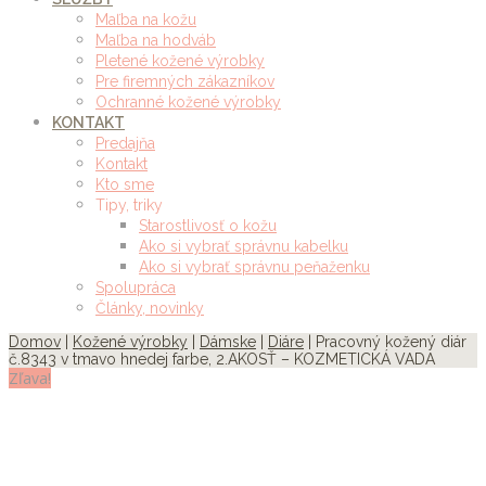
Maľba na kožu
Maľba na hodváb
Pletené kožené výrobky
Pre firemných zákazníkov
Ochranné kožené výrobky
KONTAKT
Predajňa
Kontakt
Kto sme
Tipy, triky
Starostlivosť o kožu
Ako si vybrať správnu kabelku
Ako si vybrať správnu peňaženku
Spolupráca
Články, novinky
Domov
|
Kožené výrobky
|
Dámske
|
Diáre
| Pracovný kožený diár
č.8343 v tmavo hnedej farbe, 2.AKOSŤ – KOZMETICKÁ VADA
Zľava!