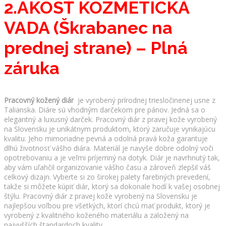
2.AKOSŤ KOZMETICKÁ
VADA (Škrabanec na
prednej strane) – Plná
záruka
Pracovný kožený diár
je vyrobený prírodnej triesločinenej usne z
Talianska. Diáre sú vhodným darčekom pre pánov. Jedná sa o
elegantný a luxusný darček. Pracovný diár z pravej kože vyrobený
na Slovensku je unikátnym produktom, ktorý zaručuje vynikajúcu
kvalitu. Jeho mimoriadne pevná a odolná pravá koža garantuje
dlhú životnosť vášho diára. Materiál je navyše dobre odolný voči
opotrebovaniu a je veľmi príjemný na dotyk. Diár je navrhnutý tak,
aby vám uľahčil organizovanie vášho času a zároveň zlepšil váš
celkový dizajn. Vyberte si zo širokej palety farebných prevedení,
takže si môžete kúpiť diár, ktorý sa dokonale hodí k vašej osobnej
štýlu. Pracovný diár z pravej kože vyrobený na Slovensku je
najlepšou voľbou pre všetkých, ktorí chcú mať produkt, ktorý je
vyrobený z kvalitného koženého materiálu a založený na
najvyšších štandardoch kvality.