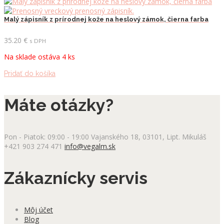
Malý zápisník z prírodnej kože na heslový zámok, čierna farba
35.20
€
s DPH
Na sklade ostáva 4 ks
Pridať do košíka
Máte otázky?
Pon - Piatok: 09:00 - 19:00
Vajanského 18, 03101, Lipt. Mikuláš
+421 903 274 471
info@vegalm.sk
Zákaznícky servis
Môj účet
Blog