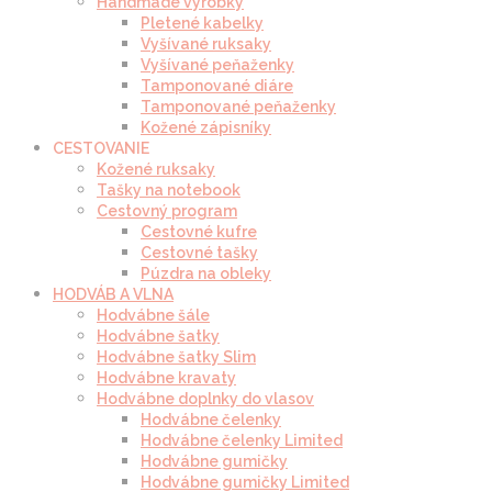
Handmade výrobky
Pletené kabelky
Vyšívané ruksaky
Vyšívané peňaženky
Tamponované diáre
Tamponované peňaženky
Kožené zápisníky
CESTOVANIE
Kožené ruksaky
Tašky na notebook
Cestovný program
Cestovné kufre
Cestovné tašky
Púzdra na obleky
HODVÁB A VLNA
Hodvábne šále
Hodvábne šatky
Hodvábne šatky Slim
Hodvábne kravaty
Hodvábne doplnky do vlasov
Hodvábne čelenky
Hodvábne čelenky Limited
Hodvábne gumičky
Hodvábne gumičky Limited