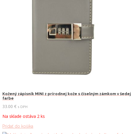
Kožený zápisník MINI z prírodnej kože s číselným zámkom v šedej
farbe
33.00
€
s DPH
Na sklade ostáva 2 ks
Pridať do košíka