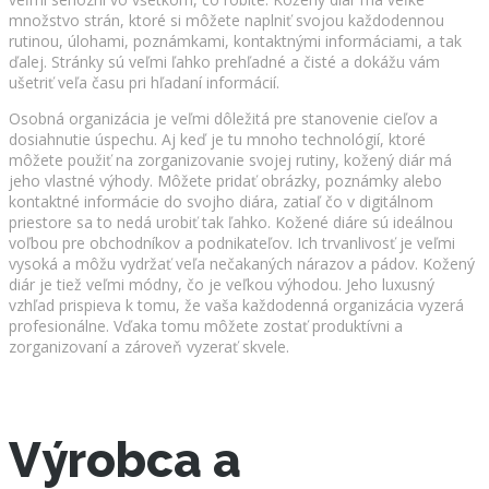
množstvo strán, ktoré si môžete naplniť svojou každodennou
rutinou, úlohami, poznámkami, kontaktnými informáciami, a tak
ďalej. Stránky sú veľmi ľahko prehľadné a čisté a dokážu vám
ušetriť veľa času pri hľadaní informácií.
Osobná organizácia je veľmi dôležitá pre stanovenie cieľov a
dosiahnutie úspechu. Aj keď je tu mnoho technológií, ktoré
môžete použiť na zorganizovanie svojej rutiny, kožený diár má
jeho vlastné výhody. Môžete pridať obrázky, poznámky alebo
kontaktné informácie do svojho diára, zatiaľ čo v digitálnom
priestore sa to nedá urobiť tak ľahko. Kožené diáre sú ideálnou
voľbou pre obchodníkov a podnikateľov. Ich trvanlivosť je veľmi
vysoká a môžu vydržať veľa nečakaných nárazov a pádov. Kožený
diár je tiež veľmi módny, čo je veľkou výhodou. Jeho luxusný
vzhľad prispieva k tomu, že vaša každodenná organizácia vyzerá
profesionálne. Vďaka tomu môžete zostať produktívni a
zorganizovaní a zároveň vyzerať skvele.
Výrobca a