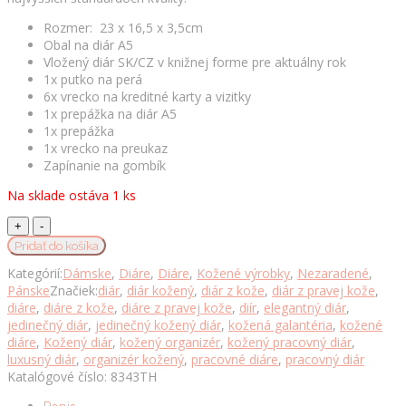
Rozmer: 23 x 16,5 x 3,5cm
Obal na diár A5
Vložený diár SK/CZ v knižnej forme pre aktuálny rok
1x putko na perá
6x vrecko na kreditné karty a vizitky
1x prepážka na diár A5
1x prepážka
1x vrecko na preukaz
Zapínanie na gombík
Na sklade ostáva 1 ks
Pracovný
kožený
Pridať do košíka
diár
Kategórií:
Dámske
,
Diáre
,
Diáre
,
Kožené výrobky
,
Nezaradené
,
č.8343
Pánske
Značiek:
diár
,
diár kožený
,
diár z kože
,
diár z pravej kože
,
v
diáre
,
diáre z kože
,
diáre z pravej kože
,
diír
,
elegantný diár
,
tmavo
jedinečný diár
,
jedinečný kožený diár
,
kožená galantéria
,
kožené
hnedej
diáre
,
Kožený diár
,
kožený organizér
,
kožený pracovný diár
,
farbe,
luxusný diár
,
organizér kožený
,
pracovné diáre
,
pracovný diár
2.AKOSŤ
Katalógové číslo:
8343TH
-
KOZMETICKÁ