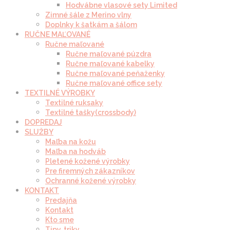
Hodvábne vlasové sety Limited
Zimné šále z Merino vlny
Doplnky k šatkám a šálom
RUČNE MAĽOVANÉ
Ručne maľované
Ručne maľované púzdra
Ručne maľované kabelky
Ručne maľované peňaženky
Ručne maľované office sety
TEXTILNÉ VÝROBKY
Textilné ruksaky
Textilné tašky(crossbody)
DOPREDAJ
SLUŽBY
Maľba na kožu
Maľba na hodváb
Pletené kožené výrobky
Pre firemných zákazníkov
Ochranné kožené výrobky
KONTAKT
Predajňa
Kontakt
Kto sme
Tipy, triky