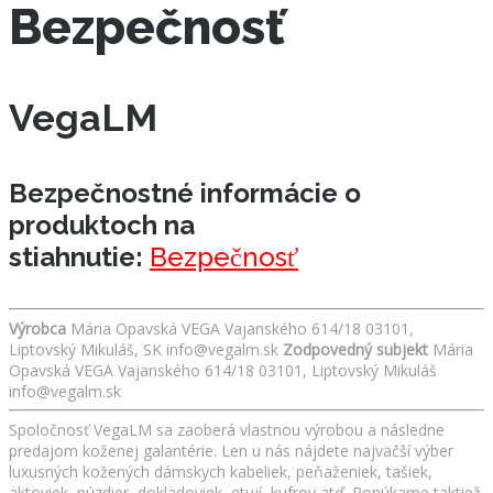
Bezpečnosť
VegaLM
Bezpečnostné informácie o
produktoch na
stiahnutie:
Bezpečnosť
Výrobca
Mária Opavská VEGA Vajanského 614/18 03101,
Liptovský Mikuláš, SK info@vegalm.sk
Zodpovedný subjekt
Mária
Opavská VEGA Vajanského 614/18 03101, Liptovský Mikuláš
info@vegalm.sk
Spoločnosť VegaLM sa zaoberá vlastnou výrobou a následne
predajom koženej galantérie. Len u nás nájdete najväčší výber
luxusných kožených dámskych kabeliek, peňaženiek, tašiek,
aktoviek, púzdier, dokladoviek, etují, kufrov atď. Ponúkame taktiež