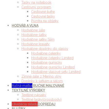
Tašky na notebook
Cestovný program
Cestovné kufre
Cestovné tašky
Púzdra na obleky
HODVÁB A VLNA
Hodvábne šále
Hodvábne šatky
Hodvábne šatky Slim
Hodvábne kravaty
Hodvábne doplnky do vlasov
Hodvábne čelenky
Hodvábne čelenky Limited
Hodvábne gumičky
Hodvábne gumičky Limited
Hodvábne vlasové sety Limited
Zimné šále z Merino vlny
Doplnky k šatkám a šálom
Ručná maľba
RUČNE MAĽOVANÉ
TEXTILNÉ VÝROBKY
Textilné ruksaky
Textilné tašky(crossbody)
Likvidácia skladu
DOPREDAJ
SLUŽBY