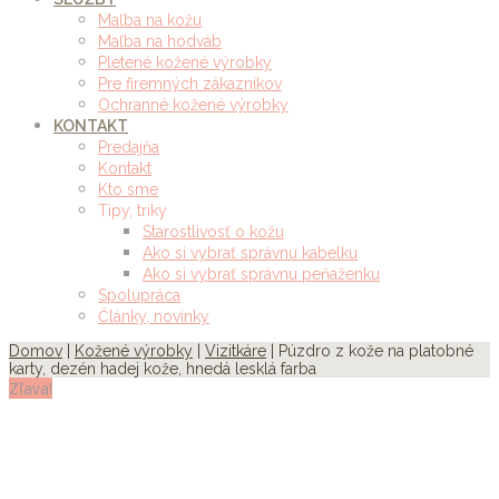
Maľba na kožu
Maľba na hodváb
Pletené kožené výrobky
Pre firemných zákazníkov
Ochranné kožené výrobky
KONTAKT
Predajňa
Kontakt
Kto sme
Tipy, triky
Starostlivosť o kožu
Ako si vybrať správnu kabelku
Ako si vybrať správnu peňaženku
Spolupráca
Články, novinky
Domov
|
Kožené výrobky
|
Vizitkáre
| Púzdro z kože na platobné
karty, dezén hadej kože, hnedá lesklá farba
Zľava!