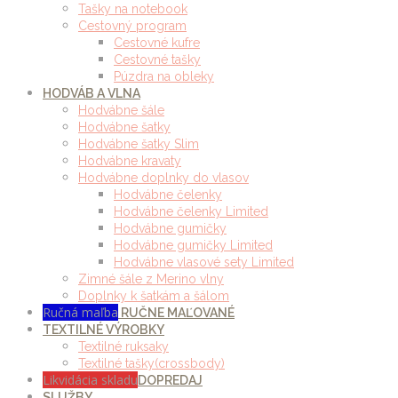
Tašky na notebook
Cestovný program
Cestovné kufre
Cestovné tašky
Púzdra na obleky
HODVÁB A VLNA
Hodvábne šále
Hodvábne šatky
Hodvábne šatky Slim
Hodvábne kravaty
Hodvábne doplnky do vlasov
Hodvábne čelenky
Hodvábne čelenky Limited
Hodvábne gumičky
Hodvábne gumičky Limited
Hodvábne vlasové sety Limited
Zimné šále z Merino vlny
Doplnky k šatkám a šálom
Ručná maľba
RUČNE MAĽOVANÉ
TEXTILNÉ VÝROBKY
Textilné ruksaky
Textilné tašky(crossbody)
Likvidácia skladu
DOPREDAJ
SLUŽBY