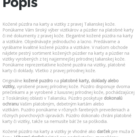
Popis
množstvo
Kožené púzdra na karty a vizitky z pravej Talianskej kože.
Ponúkame Vám široký výber vizitkárov a púzdier na platobné karty
či iné dokumenty z pravej kože. Elegantné kožené púzdra na karty
a vizitkáre. Objednávajte jednoducho a lacno. Predávame a
vyrábame kvalitné kožené púzdra a vizitkáre. V našom obchode
nájdete pestrý sortiment kožených púzdier na karty a púzdier na
vizitky vyrobených z tej najjemnejšej prírodnej talianskej kože.
Ponúkame reprezentatívne kožené puzdra na vizitky, platobné
karty či doklady. Všetko z pravej prírodnej kože.
Originálne
kožené puzdro
na
platobné karty, doklady alebo
vizitky,
vyrobené pravej prírodnej kože. Púzdro disponuje dvoma
priečinkami a je vyrobené z luxusnej prírodnej kože, pochádzajúcej
z Toskánskej oblasti v Taliansku. Púzdro poskytuje
dokonalú
ochranu
Vašim platobným, debetným kartám alebo
vizitkám. Puzdro ponúkame v rôznych farebných prevedeniach a
rôznych povrchových úpravách. Púzdro dokonalo chráni platobné
karty či vizitky, takže sa nemusíte báť že sa poškodia.
Kožené púzdro na karty a vizitky je vhodné ako
darček
pre muža či