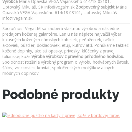
Výrobca
Mária Opavská VEGA Vajanského 614/18 03101,
Liptovský Mikuláš, SK info@vegalm.sk
Zodpovedný subjekt
Mária
Opavská VEGA Vajanského 614/18 03101, Liptovský Mikuláš
info@vegalm.sk
Spoločnosť VegaLM sa zaoberá vlastnou výrobou a následne
predajom koženej galantérie. Len u nás nájdete najväčší výber
luxusných kožených dámskych kabeliek, peňaženiek, tašiek,
aktoviek, púzdier, dokladoviek, etují, kufrov atď. Ponúkame taktiež
kožené doplnky, ako sú opasky, prívesky, kľúčenky z pravej
talianskej kože.
Výroba výrobkov z pravého prírodného hodvábu.
Spoločnosť rozšírila výrobný program o výrobu hodvábnych šatiek,
šálov, vreckoviek, kraviat, spoločenských motýlikov a iných
módnych doplnkov.
Podobné produkty