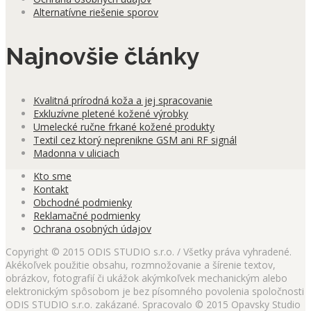
Alternatívne riešenie sporov
Najnovšie články
Kvalitná prírodná koža a jej spracovanie
Exkluzívne pletené kožené výrobky
Umelecké ručne frkané kožené produkty
Textil cez ktorý neprenikne GSM ani RF signál
Madonna v uliciach
Kto sme
Kontakt
Obchodné podmienky
Reklamačné podmienky
Ochrana osobných údajov
Copyright © 2015 ODIS STUDIO s.r.o. / Všetky práva vyhradené.
Akékoľvek použitie obsahu, rozmnožovanie a šírenie textov,
obrázkov, fotografií či ukážok akýmkoľvek mechanickým alebo
elektronickým spôsobom je bez písomného povolenia spoločnosti
ODIS STUDIO s.r.o. zakázané. Spracovalo © 2015 Opavsky Studio