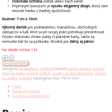
Dokonalá ochrana
vizitiek alebo iných kariet
Príjemným bonusom je
vysoko elegantný dizajn
, ktorý vám
neurobí hanbu v žiadnej spoločnosti.
Rozmer: 7 cm x 10cm
Výborný darček
pre podnikateľov, manažérov, obchodných
zástupcov a ľudí, ktorí sa pri svojej práci potrebujú prezentovať.
Púzdro dokonalo chráni vizitky či platobné karty, takže sa
nemusíte báť že sa poškodia. Vhodné pre
dámy aj pánov
.
Na sklade ostáva 1 ks
Púzdro
z
Pridať do košíka
kože
Kategórie:
Nezaradené
,
Vizitkáre
Značiek:
kožené púzdro
,
kožený
na
obal na vizitky
,
kožený vizitkár
,
púzdro na platobné karty
,
púzdro
platobné
na vizitky
,
vizitkáre
Katalógové číslo:
P8161DKH
karty,
dezén
Popis
hadej
Ďalšie informácie
kože,
Výrobca a Bezpečnosť
hnedá
lesklá
farba