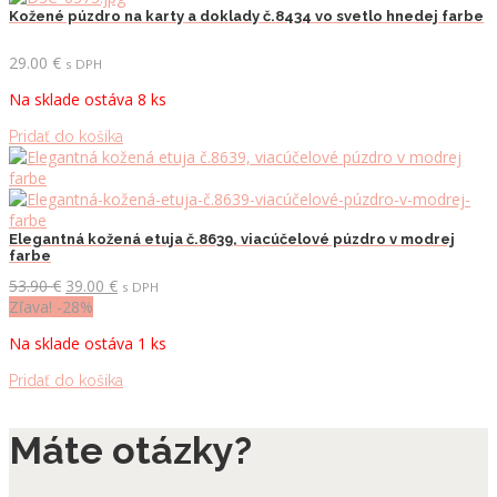
Kožené púzdro na karty a doklady č.8434 vo svetlo hnedej farbe
29.00
€
s DPH
Na sklade ostáva 8 ks
Pridať do košíka
Elegantná kožená etuja č.8639, viacúčelové púzdro v modrej
farbe
Pôvodná
Aktuálna
53.90
€
39.00
€
s DPH
cena
cena
Zľava! -28%
bola:
je:
Na sklade ostáva 1 ks
53.90 €.
39.00 €.
Pridať do košíka
Máte otázky?