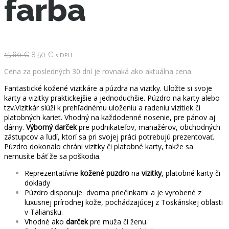
farba
Pôvodná
Aktuálna
15.60
€
8.50
€
s DPH
cena
cena
bola:
je:
Cena za posledných 30 dní je rovnaká ako aktuálna cena
15.60 €.
8.50 €.
Fantastické kožené vizitkáre a púzdra na vizitky. Uložte si svoje
karty a vizitky praktickejšie a jednoduchšie. Púzdro na karty alebo
tzv.Vizitkár slúži k prehľadnému uloženiu a radeniu vizitiek či
platobných kariet. Vhodný na každodenné nosenie, pre pánov aj
dámy.
Výborný darček
pre podnikateľov, manažérov, obchodných
zástupcov a ľudí, ktorí sa pri svojej práci potrebujú prezentovať.
Púzdro dokonalo chráni vizitky či platobné karty, takže sa
nemusíte báť že sa poškodia.
Reprezentatívne
kožené puzdro
na
vizitky
, platobné karty či
doklady
Púzdro disponuje dvoma priečinkami a je vyrobené z
luxusnej prírodnej kože, pochádzajúcej z Toskánskej oblasti
v Taliansku.
Vhodné ako
darček
pre muža či ženu.