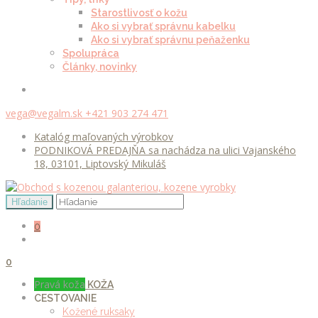
Starostlivosť o kožu
Ako si vybrať správnu kabelku
Ako si vybrať správnu peňaženku
Spolupráca
Články, novinky
vega@vegalm.sk
+421 903 274 471
Katalóg maľovaných výrobkov
PODNIKOVÁ PREDAJŇA sa nachádza na ulici Vajanského
18, 03101, Liptovský Mikuláš
0
0
Pravá koža
KOŽA
CESTOVANIE
Kožené ruksaky