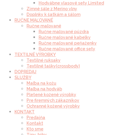
Hodvábne vlasové sety Limited
Zimné šále z Merino vlny
Doplnky k šatkám a šálom
RUČNE MAĽOVANÉ
Ručne maľované
Ručne maľované púzdra
Ručne maľované kabelky
Ručne maľované peňaženky
Ručne maľované office sety
TEXTILNÉ VÝROBKY
Textilné ruksaky
Textilné tašky(crossbody)
DOPREDAJ
SLUŽBY
Maľba na kožu
Maľba na hodváb
Pletené kožené výrobky
Pre firemných zákazníkov
Ochranné kožené výrobky
KONTAKT
Predajňa
Kontakt
Kto sme
Tipy, triky