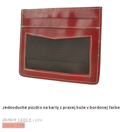
Jednoduché púzdro na karty z pravej kože v bordovej farbe
Pôvodná
Aktuálna
20.90
€
14.00
€
s DPH
cena
cena
Zľava! -33%
bola:
je: