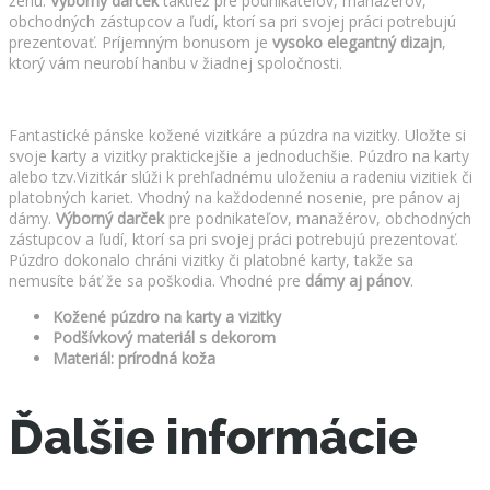
ženu.
Výborný darček
taktiež pre podnikateľov, manažérov,
obchodných zástupcov a ľudí, ktorí sa pri svojej práci potrebujú
prezentovať. Príjemným bonusom je
vysoko elegantný dizajn
,
ktorý vám neurobí hanbu v žiadnej spoločnosti.
Fantastické pánske kožené vizitkáre a púzdra na vizitky. Uložte si
svoje karty a vizitky praktickejšie a jednoduchšie. Púzdro na karty
alebo tzv.Vizitkár slúži k prehľadnému uloženiu a radeniu vizitiek či
platobných kariet. Vhodný na každodenné nosenie, pre pánov aj
dámy.
Výborný darček
pre podnikateľov, manažérov, obchodných
zástupcov a ľudí, ktorí sa pri svojej práci potrebujú prezentovať.
Púzdro dokonalo chráni vizitky či platobné karty, takže sa
nemusíte báť že sa poškodia. Vhodné pre
dámy aj pánov
.
Kožené púzdro na karty a vizitky
Podšívkový materiál s dekorom
Materiál: prírodná koža
Ďalšie informácie