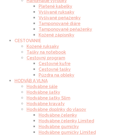
Handmade výrobky
Pletené kabelky
Vyšívané ruksaky
Vyšívané peňaženky
Tamponované diáre
Tamponované peňaženky
Kožené zápisníky
CESTOVANIE
Kožené ruksaky
Tašky na notebook
Cestovný program
Cestovné kufre
Cestovné tašky
Púzdra na obleky
HODVÁB A VLNA
Hodvábne šále
Hodvábne šatky
Hodvábne šatky Slim
Hodvábne kravaty
Hodvábne doplnky do vlasov
Hodvábne čelenky
Hodvábne čelenky Limited
Hodvábne gumičky
Hodvábne gumičky Limited