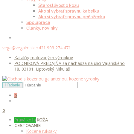
Starostlivosť o kožu
Ako si vybrať správnu kabelku
Ako si vybrať správnu peňaženku
Spolupráca
Články, novinky
vega@vegalm.sk
+421 903 274 471
Katalóg maľovaných výrobkov
PODNIKOVÁ PREDAJŇA sa nachádza na ulici Vajanského
18, 03101, Liptovský Mikuláš
0
0
Pravá koža
KOŽA
CESTOVANIE
Kožené ruksaky