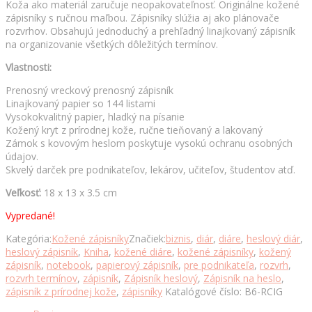
Koža ako materiál zaručuje neopakovateľnosť. Originálne kožené
zápisníky s ručnou maľbou. Zápisníky slúžia aj ako plánovače
rozvrhov. Obsahujú jednoduchý a prehľadný linajkovaný zápisník
na organizovanie všetkých dôležitých termínov.
Vlastnosti:
Prenosný vreckový prenosný zápisník
Linajkovaný papier so 144 listami
Vysokokvalitný papier, hladký na písanie
Kožený kryt z prírodnej kože, ručne tieňovaný a lakovaný
Zámok s kovovým heslom poskytuje vysokú ochranu osobných
údajov.
Skvelý darček pre podnikateľov, lekárov, učiteľov, študentov atď.
Veľkosť:
18 x 13 x 3.5 cm
Vypredané!
Kategória:
Kožené zápisníky
Značiek:
biznis
,
diár
,
diáre
,
heslový diár
,
heslový zápisník
,
Kniha
,
kožené diáre
,
kožené zápisníky
,
kožený
zápisník
,
notebook
,
papierový zápisník
,
pre podnikateľa
,
rozvrh
,
rozvrh termínov
,
zápisník
,
Zápisník heslový
,
Zápisník na heslo
,
zápisník z prírodnej kože
,
zápisníky
Katalógové číslo:
B6-RCIG