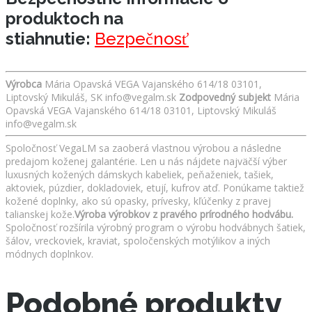
produktoch na
stiahnutie:
Bezpečnosť
Výrobca
Mária Opavská VEGA Vajanského 614/18 03101,
Liptovský Mikuláš, SK info@vegalm.sk
Zodpovedný subjekt
Mária
Opavská VEGA Vajanského 614/18 03101, Liptovský Mikuláš
info@vegalm.sk
Spoločnosť VegaLM sa zaoberá vlastnou výrobou a následne
predajom koženej galantérie. Len u nás nájdete najväčší výber
luxusných kožených dámskych kabeliek, peňaženiek, tašiek,
aktoviek, púzdier, dokladoviek, etují, kufrov atď. Ponúkame taktiež
kožené doplnky, ako sú opasky, prívesky, kľúčenky z pravej
talianskej kože.
Výroba výrobkov z pravého prírodného hodvábu.
Spoločnosť rozšírila výrobný program o výrobu hodvábnych šatiek,
šálov, vreckoviek, kraviat, spoločenských motýlikov a iných
módnych doplnkov.
Podobné produkty