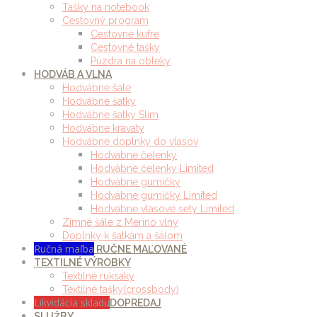
Tašky na notebook
Cestovný program
Cestovné kufre
Cestovné tašky
Púzdra na obleky
HODVÁB A VLNA
Hodvábne šále
Hodvábne šatky
Hodvábne šatky Slim
Hodvábne kravaty
Hodvábne doplnky do vlasov
Hodvábne čelenky
Hodvábne čelenky Limited
Hodvábne gumičky
Hodvábne gumičky Limited
Hodvábne vlasové sety Limited
Zimné šále z Merino vlny
Doplnky k šatkám a šálom
Ručná maľba
RUČNE MAĽOVANÉ
TEXTILNÉ VÝROBKY
Textilné ruksaky
Textilné tašky(crossbody)
Likvidácia skladu
DOPREDAJ
SLUŽBY