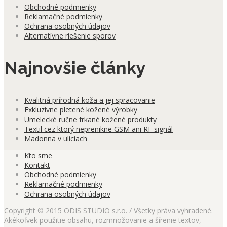
Obchodné podmienky
Reklamačné podmienky
Ochrana osobných údajov
Alternatívne riešenie sporov
Najnovšie články
Kvalitná prírodná koža a jej spracovanie
Exkluzívne pletené kožené výrobky
Umelecké ručne frkané kožené produkty
Textil cez ktorý neprenikne GSM ani RF signál
Madonna v uliciach
Kto sme
Kontakt
Obchodné podmienky
Reklamačné podmienky
Ochrana osobných údajov
Copyright © 2015 ODIS STUDIO s.r.o. / Všetky práva vyhradené.
Akékoľvek použitie obsahu, rozmnožovanie a šírenie textov,