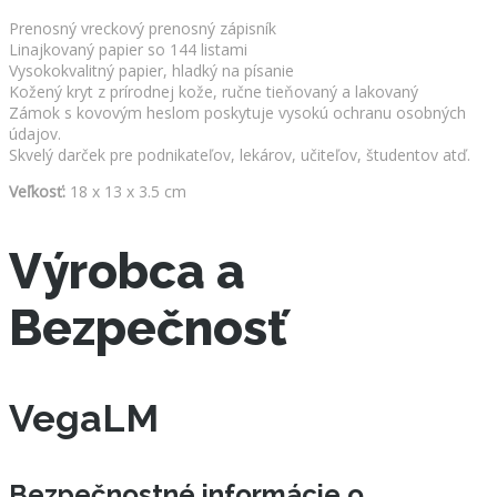
Prenosný vreckový prenosný zápisník
Linajkovaný papier so 144 listami
Vysokokvalitný papier, hladký na písanie
Kožený kryt z prírodnej kože, ručne tieňovaný a lakovaný
Zámok s kovovým heslom poskytuje vysokú ochranu osobných
údajov.
Skvelý darček pre podnikateľov, lekárov, učiteľov, študentov atď.
Veľkosť:
18 x 13 x 3.5 cm
Výrobca a
Bezpečnosť
VegaLM
Bezpečnostné informácie o