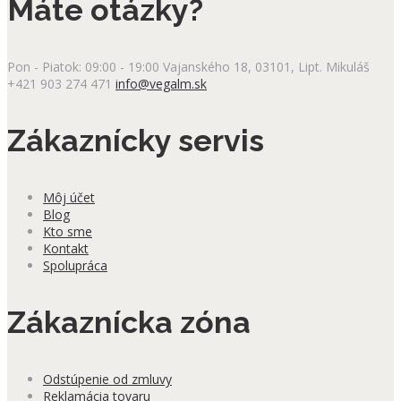
Máte otázky?
Pon - Piatok: 09:00 - 19:00
Vajanského 18, 03101, Lipt. Mikuláš
+421 903 274 471
info@vegalm.sk
Zákaznícky servis
Môj účet
Blog
Kto sme
Kontakt
Spolupráca
Zákaznícka zóna
Odstúpenie od zmluvy
Reklamácia tovaru