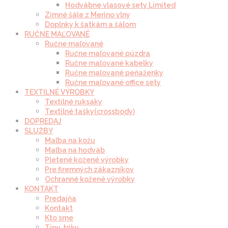
Hodvábne vlasové sety Limited
Zimné šále z Merino vlny
Doplnky k šatkám a šálom
RUČNE MAĽOVANÉ
Ručne maľované
Ručne maľované púzdra
Ručne maľované kabelky
Ručne maľované peňaženky
Ručne maľované office sety
TEXTILNÉ VÝROBKY
Textilné ruksaky
Textilné tašky(crossbody)
DOPREDAJ
SLUŽBY
Maľba na kožu
Maľba na hodváb
Pletené kožené výrobky
Pre firemných zákazníkov
Ochranné kožené výrobky
KONTAKT
Predajňa
Kontakt
Kto sme
Tipy, triky