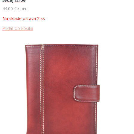
šedej farbe
44.00
€
s DPH
Na sklade ostáva 2 ks
Pridať do košíka