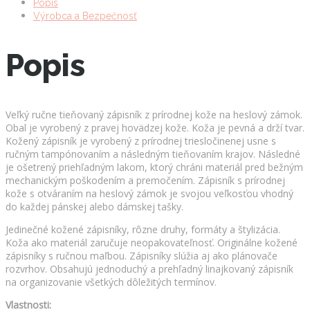
Popis
Výrobca a Bezpečnosť
Popis
Veľký ručne tieňovaný zápisník z prírodnej kože na heslový zámok.
Obal je vyrobený z pravej hovädzej kože. Koža je pevná a drží tvar.
Kožený zápisník je vyrobený z prírodnej triesločinenej usne s
ručným tampónovaním a následným tieňovaním krajov. Následné
je ošetrený priehľadným lakom, ktorý chráni materiál pred bežným
mechanickým poškodením a premočením. Zápisník s prírodnej
kože s otváraním na heslový zámok je svojou veľkosťou vhodný
do každej pánskej alebo dámskej tašky.
Jedinečné kožené zápisníky, rôzne druhy, formáty a štylizácia.
Koža ako materiál zaručuje neopakovateľnosť. Originálne kožené
zápisníky s ručnou maľbou. Zápisníky slúžia aj ako plánovače
rozvrhov. Obsahujú jednoduchý a prehľadný linajkovaný zápisník
na organizovanie všetkých dôležitých termínov.
Vlastnosti: