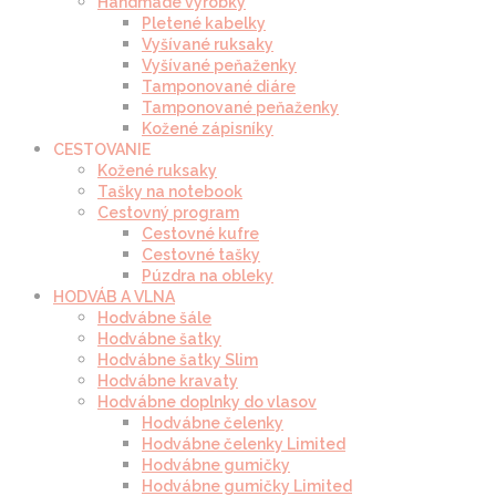
Handmade výrobky
Pletené kabelky
Vyšívané ruksaky
Vyšívané peňaženky
Tamponované diáre
Tamponované peňaženky
Kožené zápisníky
CESTOVANIE
Kožené ruksaky
Tašky na notebook
Cestovný program
Cestovné kufre
Cestovné tašky
Púzdra na obleky
HODVÁB A VLNA
Hodvábne šále
Hodvábne šatky
Hodvábne šatky Slim
Hodvábne kravaty
Hodvábne doplnky do vlasov
Hodvábne čelenky
Hodvábne čelenky Limited
Hodvábne gumičky
Hodvábne gumičky Limited