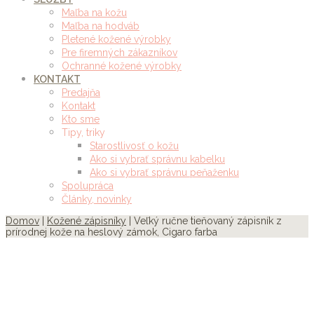
Maľba na kožu
Maľba na hodváb
Pletené kožené výrobky
Pre firemných zákazníkov
Ochranné kožené výrobky
KONTAKT
Predajňa
Kontakt
Kto sme
Tipy, triky
Starostlivosť o kožu
Ako si vybrať správnu kabelku
Ako si vybrať správnu peňaženku
Spolupráca
Články, novinky
Domov
|
Kožené zápisníky
| Veľký ručne tieňovaný zápisník z
prírodnej kože na heslový zámok, Cigaro farba