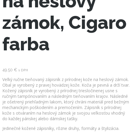
na heslový
zámok, Cigaro
farba
49.50
€
s DPH
Veľký ručne tieňovaný zápisník z prírodnej kože na heslový zámok.
Obal je vyrobený z pravej hovädzej kože. Koža je pevná a drží tvar.
Kožený zápisník je vyrobený z prírodnej triesločinenej usne s
ručným tampónovaním a následným tieňovaním krajov. Následné
je ošetrený priehľadným lakom, ktorý chráni materiál pred bežným
mechanickým poškodením a premočením. Zápisník s prírodnej
kože s otváraním na heslový zámok je svojou veľkosťou vhodný
do každej pánskej alebo dámskej tašky.
Jedinečné kožené zápisníky, rôzne druhy, formáty a štylizácia.