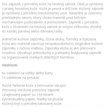
XXL zápisník z prírodnej kože na heslový zámok. Obal je vyrobený
z pravej hovädzej kože. Koža je pevná a drží tvar. Kožený zápisník
je vyrobený z prírodnej triesločinenej usne. Následné je ošetrený
priehľadným lakom, ktorý chráni materiál pred bežným
mechanickým poškodením a premočením. Zápisník s prírodnej
kože s otváraním na heslový zámok je svojou veľkosťou vhodný
do každej pánskej alebo dámskej tašky.
Jedinečné kožené zápisníky, rôzne druhy, formáty a štylizácia.
Koža ako materiál zaručuje neopakovateľnosť. Originálne kožené
zápisníky s ručnou maľbou. Zápisníky slúžia aj ako plánovače
rozvrhov. Obsahujú jednoduchý a prehľadný linajkovaný zápisník
na organizovanie všetkých dôležitých termínov.
Vlastnosti:
6x oddelení na vizitky alebo karty
1x oddelenie na preukaz
Ručné farbenie kože a tieňovanie okrajov
Prenosný vreckový prenosný zápisník
Linajkovaný papier so 144 listami
Vysokokvalitný papier, hladký na písanie
Kožený kryt z prírodnej lakovanej kože