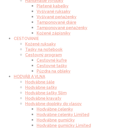
Handmade výrobky
Pletené kabelky
Vyšívané ruksaky
Vyšívané peňaženky
Tamponované diáre
Tamponované peňaženky
Kožené zápisníky
CESTOVANIE
Kožené ruksaky
Tašky na notebook
Cestovný program
Cestovné kufre
Cestovné tašky
Púzdra na obleky
HODVÁB A VLNA
Hodvábne šále
Hodvábne šatky
Hodvábne šatky Slim
Hodvábne kravaty
Hodvábne doplnky do vlasov
Hodvábne čelenky
Hodvábne čelenky Limited
Hodvábne gumičky
Hodvábne gumičky Limited