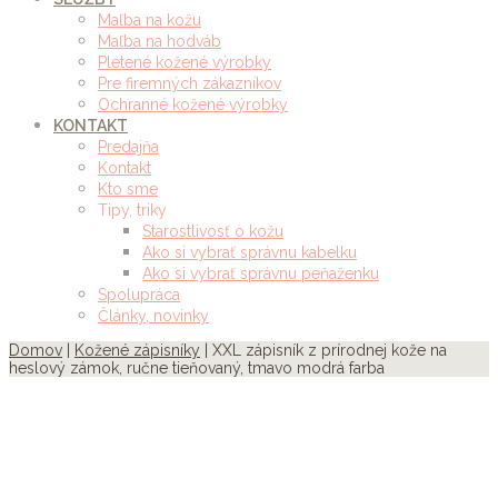
Maľba na kožu
Maľba na hodváb
Pletené kožené výrobky
Pre firemných zákazníkov
Ochranné kožené výrobky
KONTAKT
Predajňa
Kontakt
Kto sme
Tipy, triky
Starostlivosť o kožu
Ako si vybrať správnu kabelku
Ako si vybrať správnu peňaženku
Spolupráca
Články, novinky
Domov
|
Kožené zápisníky
| XXL zápisník z prírodnej kože na
heslový zámok, ručne tieňovaný, tmavo modrá farba