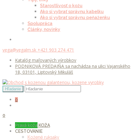
Starostlivosť o kožu
Ako si vybrať správnu kabelku
Ako si vybrať správnu peňaženku
Spolupráca
Články, novinky
vega@vegalm.sk
+421 903 274 471
Katalóg maľovaných výrobkov
PODNIKOVÁ PREDAJŇA sa nachádza na ulici Vajanského
18, 03101, Liptovský Mikuláš
0
0
Pravá koža
KOŽA
CESTOVANIE
Kožené ruksaky