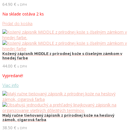
64.90
€
s DPH
Na sklade ostáva 2 ks
Pridať do košíka
Kožený zápisník MIDDLE z prírodnej kože s číselným zámkom v
hnedej farbe
44.00
€
s DPH
Vypredané!
Viac info
Malý ručne tieňovaný zápisník z prírodnej kože na heslový
zámok, cigarová farba
38.50
€
s DPH