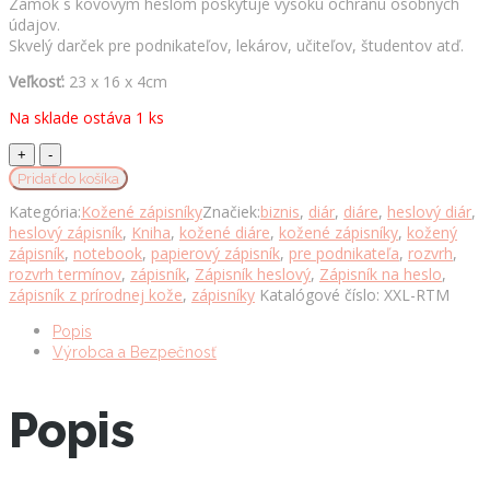
Zámok s kovovým heslom poskytuje vysokú ochranu osobných
údajov.
Skvelý darček pre podnikateľov, lekárov, učiteľov, študentov atď.
Veľkosť:
23 x 16 x 4cm
Na sklade ostáva 1 ks
XXL
zápisník
Pridať do košíka
z
Kategória:
Kožené zápisníky
Značiek:
biznis
,
diár
,
diáre
,
heslový diár
,
prírodnej
heslový zápisník
,
Kniha
,
kožené diáre
,
kožené zápisníky
,
kožený
kože
zápisník
,
notebook
,
papierový zápisník
,
pre podnikateľa
,
rozvrh
,
na
rozvrh termínov
,
zápisník
,
Zápisník heslový
,
Zápisník na heslo
,
heslový
zápisník z prírodnej kože
,
zápisníky
Katalógové číslo:
XXL-RTM
zámok,
ručne
Popis
tieňovaný,
Výrobca a Bezpečnosť
tmavo
modrá
farba
Popis
množstvo