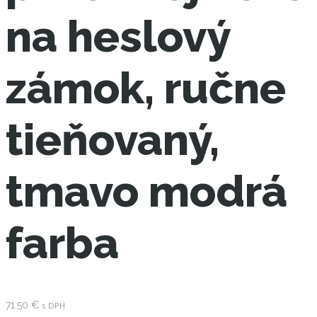
na heslový
zámok, ručne
tieňovaný,
tmavo modrá
farba
71.50
€
s DPH