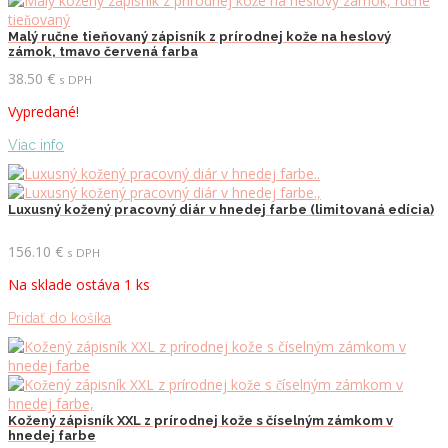
Malý ručne tieňovaný zápisník z prírodnej kože na heslový
zámok, tmavo červená farba
38.50
€
s DPH
Vypredané!
Viac info
Luxusný kožený pracovný diár v hnedej farbe (limitovaná edícia)
156.10
€
s DPH
Na sklade ostáva 1 ks
Pridať do košíka
Kožený zápisník XXL z prírodnej kože s číselným zámkom v
hnedej farbe