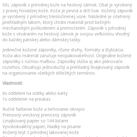
XXL zápisník z prírodnej kože na heslový zámok. Obal je vyrobený
z pravej hovädzej kože. Koža je pevná a drží tvar. Kožený zápisník
je vyrobený z prírodnej triesločinenej usne. Následné je ošetrený
priehľadným lakom, ktorý chráni materiál pred bežným
mechanickým poškodením a premočením. Zápisník s prírodnej
kože s otváraním na heslový zámok je svojou veľkosťou vhodný
do každej pánskej alebo dámskej tašky.
Jedinečné kožené zápisníky, rôzne druhy, formáty a štylizácia.
Koža ako materiál zaručuje neopakovateľnosť. Originálne kožené
zápisníky s ručnou maľbou. Zápisníky slúžia aj ako plánovače
rozvrhov. Obsahujú jednoduchý a prehľadný linajkovaný zápisník
na organizovanie všetkých dôležitých termínov.
Vlastnosti:
6x oddelení na vizitky alebo karty
1x oddelenie na preukaz
Ručné farbenie kože a tieňovanie okrajov
Prenosný vreckový prenosný zápisník
Linajkovaný papier so 144 listami
Vysokokvalitný papier, hladký na písanie
Kožený kryt z prírodnej lakovanej kože