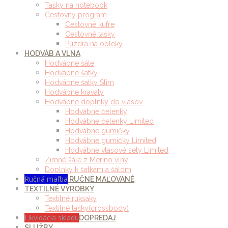
Tašky na notebook
Cestovný program
Cestovné kufre
Cestovné tašky
Púzdra na obleky
HODVÁB A VLNA
Hodvábne šále
Hodvábne šatky
Hodvábne šatky Slim
Hodvábne kravaty
Hodvábne doplnky do vlasov
Hodvábne čelenky
Hodvábne čelenky Limited
Hodvábne gumičky
Hodvábne gumičky Limited
Hodvábne vlasové sety Limited
Zimné šále z Merino vlny
Doplnky k šatkám a šálom
Ručná maľba
RUČNE MAĽOVANÉ
TEXTILNÉ VÝROBKY
Textilné ruksaky
Textilné tašky(crossbody)
Likvidácia skladu
DOPREDAJ
SLUŽBY