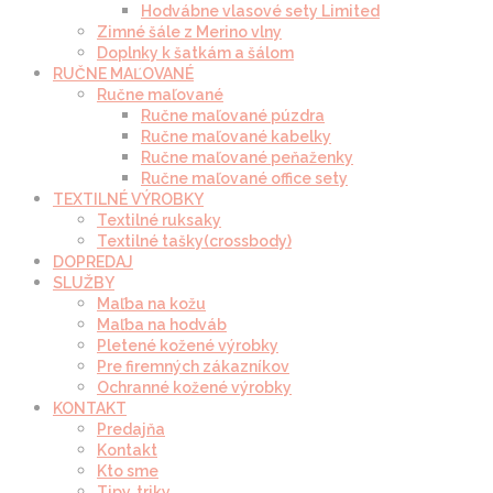
Hodvábne vlasové sety Limited
Zimné šále z Merino vlny
Doplnky k šatkám a šálom
RUČNE MAĽOVANÉ
Ručne maľované
Ručne maľované púzdra
Ručne maľované kabelky
Ručne maľované peňaženky
Ručne maľované office sety
TEXTILNÉ VÝROBKY
Textilné ruksaky
Textilné tašky(crossbody)
DOPREDAJ
SLUŽBY
Maľba na kožu
Maľba na hodváb
Pletené kožené výrobky
Pre firemných zákazníkov
Ochranné kožené výrobky
KONTAKT
Predajňa
Kontakt
Kto sme
Tipy, triky