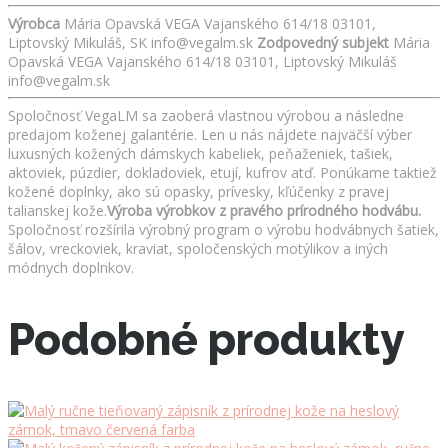
Výrobca
Mária Opavská VEGA Vajanského 614/18 03101,
Liptovský Mikuláš, SK info@vegalm.sk
Zodpovedný subjekt
Mária
Opavská VEGA Vajanského 614/18 03101, Liptovský Mikuláš
info@vegalm.sk
Spoločnosť VegaLM sa zaoberá vlastnou výrobou a následne
predajom koženej galantérie. Len u nás nájdete najväčší výber
luxusných kožených dámskych kabeliek, peňaženiek, tašiek,
aktoviek, púzdier, dokladoviek, etují, kufrov atď. Ponúkame taktiež
kožené doplnky, ako sú opasky, prívesky, kľúčenky z pravej
talianskej kože.
Výroba výrobkov z pravého prírodného hodvábu.
Spoločnosť rozšírila výrobný program o výrobu hodvábnych šatiek,
šálov, vreckoviek, kraviat, spoločenských motýlikov a iných
módnych doplnkov.
Podobné produkty