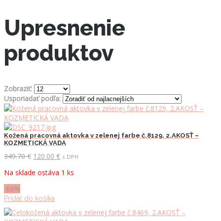
Upresnenie
produktov
Zobraziť:
Usporiadať podľa:
Kožená pracovná aktovka v zelenej farbe č.8129, 2.AKOSŤ –
KOZMETICKÁ VADA
Pôvodná
Aktuálna
349.70
€
120.00
€
s DPH
cena
cena
Na sklade ostáva 1 ks
bola:
je:
349.70 €.
120.00 €.
-66%
Pridať do košíka