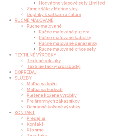
Hodvábne vlasové sety Limited
Zimné šále z Merino vlny
Doplnky k šatkám a šálom
RUČNE MAĽOVANÉ
Ručne maľované
Ručne maľované púzdra
Ručne maľované kabelky
Ručne maľované peňaženky
Ručne maľované office sety
TEXTILNÉ VÝROBKY
Textilné ruksaky
Textilné tašky(crossbody)
DOPREDAJ
SLUŽBY
Maľba na kožu
Maľba na hodváb
Pletené kožené výrobky
Pre firemných zákazníkov
Ochranné kožené výrobky
KONTAKT
Predajňa
Kontakt
Kto sme
Tipy, triky