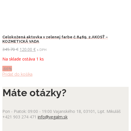
Celokožená aktovka v zelenej farbe č.8469, 2.AKOSŤ –
KOZMETICKÁ VADA
Pôvodná
Aktuálna
349.70
€
120.00
€
s DPH
cena
cena
Na sklade ostáva 1 ks
bola:
je:
349.70 €.
120.00 €.
-66%
Pridať do košíka
Máte otázky?
Pon - Piatok: 09:00 - 19:00
Vajanského 18, 03101, Lipt. Mikuláš
+421 903 274 471
info@vegalm.sk