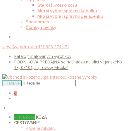
Starostlivosť o kožu
Ako si vybrať správnu kabelku
Ako si vybrať správnu peňaženku
Spolupráca
Články, novinky
vega@vegalm.sk
+421 903 274 471
Katalóg maľovaných výrobkov
PODNIKOVÁ PREDAJŇA sa nachádza na ulici Vajanského
18, 03101, Liptovský Mikuláš
0
0
Pravá koža
KOŽA
CESTOVANIE
Kožené ruksaky