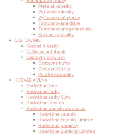
Handmade výrobky
Pletené kabelky
Vyšívané ruksaky
Vyšívané peňaženky
Tamponované diáre
Tamponované peňaženky
Kožené zápisníky
CESTOVANIE
Kožené ruksaky
Tašky na notebook
Cestovný program
Cestovné kufre
Cestovné tašky
Púzdra na obleky
HODVÁB A VLNA
Hodvábne šále
Hodvábne šatky
Hodvábne šatky Slim
Hodvábne kravaty
Hodvábne doplnky do vlasov
Hodvábne čelenky
Hodvábne čelenky Limited
Hodvábne gumičky
Hodvábne gumičky Limited