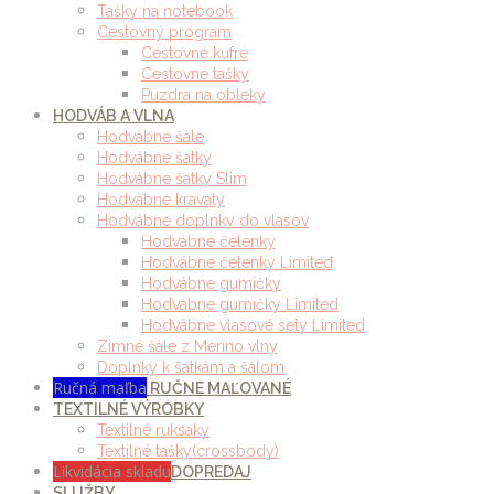
Tašky na notebook
Cestovný program
Cestovné kufre
Cestovné tašky
Púzdra na obleky
HODVÁB A VLNA
Hodvábne šále
Hodvábne šatky
Hodvábne šatky Slim
Hodvábne kravaty
Hodvábne doplnky do vlasov
Hodvábne čelenky
Hodvábne čelenky Limited
Hodvábne gumičky
Hodvábne gumičky Limited
Hodvábne vlasové sety Limited
Zimné šále z Merino vlny
Doplnky k šatkám a šálom
Ručná maľba
RUČNE MAĽOVANÉ
TEXTILNÉ VÝROBKY
Textilné ruksaky
Textilné tašky(crossbody)
Likvidácia skladu
DOPREDAJ
SLUŽBY