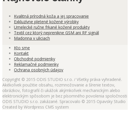
Kvalitná prírodná koža a jej spracovanie
Exkluzívne pletené kožené výrobky
Umelecké ručne frkané kožené produkty
Textil cez ktorý neprenikne GSM ani RF signál
Madonna v uliciach
Kto sme
Kontakt
Obchodné podmienky
Reklamačné podmienky
Ochrana osobných údajov
Copyright © 2015 ODIS STUDIO s.r.o. / Všetky práva vyhradené.
Akékoľvek použitie obsahu, rozmnožovanie a šírenie textov,
obrázkov, fotografií či ukážok akýmkoľvek mechanickým alebo
elektronickým spôsobom je bez písomného povolenia spoločnosti
ODIS STUDIO s.r.o. zakázané. Spracovalo © 2015 Opavsky Studio
Created by Wordpress CMS system