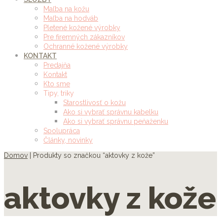
Maľba na kožu
Maľba na hodváb
Pletené kožené výrobky
Pre firemných zákazníkov
Ochranné kožené výrobky
KONTAKT
Predajňa
Kontakt
Kto sme
Tipy, triky
Starostlivosť o kožu
Ako si vybrať správnu kabelku
Ako si vybrať správnu peňaženku
Spolupráca
Články, novinky
Domov
| Produkty so značkou “aktovky z kože”
aktovky z kože